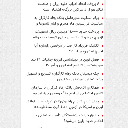
لاوروف: اتحاد اعراب علیه ایران و صحبت
نتانیاهو از «اسرائیل بزرگ» اشتباه است
پیام تسلیت مدیرعامل بانک رفاه کارگران به
مناسبت فرارسیدن ماه محرم و ایام تاسوعا و
عاشورای حسینی
پرداخت حدود ۱۱,۰۰۰ میلیارد ریال تسهیلات
ازدواج در خرداد ماه سال جاری توسط بانک رفاه
کارگران
تکلیف قرارداد کار بعد از مرخصی زایمان؛ آیا
اخراج امکان‌پذیر است؟
فصل نوین در دیپلماسی ایران؛ جزئیات ۱۴ بند
سرنوشت‌ساز تفاهم‌نامه ایران و آمریکا
چک دیجیتال بانک رفاه کارگران؛ تسریع و تسهیل
پرداخت‌های غیرنقدی مشتریان
همکاری اثربخش بانک رفاه کارگران با سازمان
تامین اجتماعی در ایام جنگ رمضان بی‌نظیر بود
پایان عصرِ «ابهام راهبردی» در دیپلماسی؛ توافق
ایران و آمریکا در آزمونِ «شفافیتِ ساختارمند»
حقوق خرداد بازنشستگان تأمین اجتماعی با
احکام جدید واریز می‌شود؟