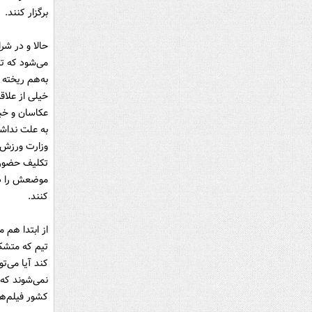
برگزار کنند.
حالا و در شر
می‌شود که تی
به‌هم ریخته
خیلی از علاقه
عکاسان و خب
به علت نداش
تکلیف حضور 
موضعش را در 
کنند.
از ابتدا هم 
تیم که متشکل
کند آیا می‌تو
نمی‌شوند که 
کشور فیلم‌ه