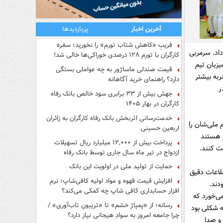
آخرین اخبار
پربازدیدها
فریبِ «کاهش شتاب تورم» را نخورید؛ سفره
داد. سرمربی
کارگران با تورم ۱۲۸ درصدی خوراکی‌ها خالی شد!
یزبان تیم
قیمت صندلی ماساژور به چه عواملی بستگی
کسب تجربه بیشتر
دارد؟ راهنمای خرید آگاهانه
ر
جهش بیش از ۳۳ برابری سود خالص بانک رفاه
کارگران در بهار ۱۴۰۵
خدمت‌رسانی اثربخش بانک رفاه کارگران به زائران
 ملی‌شان را
اربعین حسینی
حروم هستند
پرداخت بیش از ۱۲,۰۰۰ میلیارد ریال تسهیلات
ازدواج در تیر ماه سال جاری توسط بانک رفاه
کارگران
حمایت از تولید ملی در اولویت این بانک
لاعات دقیق
افزایش قیمت قهوه و مواد اولیه کافی‌شاپ؛ نرم
دند.
افزار حسابداری کافی شاپ چه کمکی می‌کند؟
ی‌خورد که
رسانه؛ از «پمپاژِ خشم» تا «تریبونِ تاب‌آوری» /
ه شکلی بود
چرا جامعه امروز به سوادِ هیجانی نیاز دارد؟
 و صدا