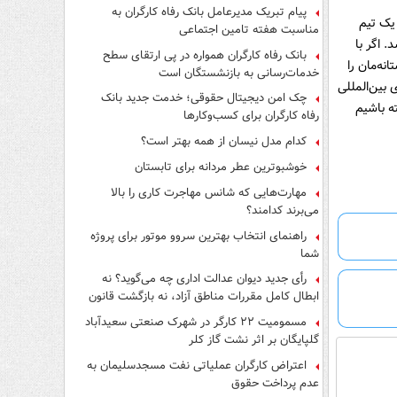
پیام تبریک مدیرعامل بانک رفاه کارگران به
یک تیم
مناسبت هفته تامین اجتماعی
 اگر با
بانک رفاه کارگران همواره در پی ارتقای سطح
نه‌مان را
خدمات‌رسانی به بازنشستگان است
 بین‌المللی
چک امن دیجیتال حقوقی؛ خدمت جدید بانک
ه باشیم
رفاه کارگران برای کسب‌وکارها
کدام مدل نیسان از همه بهتر است؟
خوشبوترین عطر مردانه برای تابستان
مهارت‌هایی که شانس مهاجرت کاری را بالا
می‌برند کدامند؟
راهنمای انتخاب بهترین سروو موتور برای پروژه
شما
رأی جدید دیوان عدالت اداری چه می‌گوید؟ نه
ابطال کامل مقررات مناطق آزاد، نه بازگشت قانون
کار
مسمومیت ۲۲ کارگر در شهرک صنعتی سعیدآباد
گلپایگان بر اثر نشت گاز کلر
اعتراض کارگران عملیاتی نفت مسجدسلیمان به
عدم پرداخت حقوق