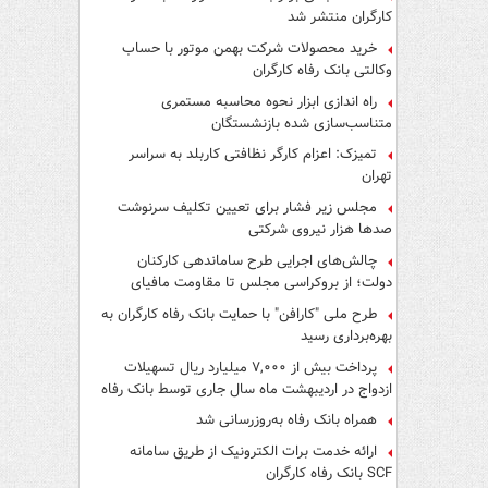
کارگران منتشر شد
خرید محصولات شرکت بهمن موتور با حساب
وکالتی بانک رفاه کارگران
راه اندازی ابزار نحوه محاسبه مستمری
متناسب‌سازی شده بازنشستگان
تمیزک: اعزام کارگر نظافتی کاربلد به سراسر
تهران
مجلس زیر فشار برای تعیین تکلیف سرنوشت
صدها هزار نیروی شرکتی
چالش‌های اجرایی طرح ساماندهی کارکنان
دولت؛ از بروکراسی مجلس تا مقاومت مافیای
واسطه‌گری
طرح ملی "کارافن" با حمایت بانک رفاه کارگران به
بهره‌برداری رسید
پرداخت بیش از ۷,۰۰۰ میلیارد ریال تسهیلات
ازدواج در اردیبهشت ماه سال جاری توسط بانک رفاه
کارگران
همراه بانک رفاه به‌روزرسانی شد
ارائه خدمت برات الکترونیک از طریق سامانه
SCF بانک رفاه کارگران