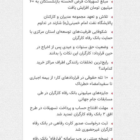
مبلغ تسهیلات قرض الحسنه بازنشستگان به ۶۰
میلیون تومان افزایش یافت
تلاش و تعهد مجموعه مدیران و کارکنان
پالایشگاه نفت امام خمینی(ره) شازند در تداوم
تولید در ایام جنگ رمضان، شایسته قدردانی است
شکوفایی ظرفیت‌های توسعه‌ای استان مرکزی با
حمایت بانک رفاه کارگران
وضعیت حق سنوات و عیدی پس از اخراج در
حین قرارداد؛ کارگران این نکات را بدانند
رایج‌ترین تخلفات رانندگی اطراف مراکز خرید
کدام‌اند؟
۱۰ تله حقوقی در قراردادهای کار؛ از بیمه اجباری
تا سفیدامضاء خطرناک
جایزه‌های میلیونی بانک رفاه کارگران در طی
مسابقات جام جهانی
مهلت افتتاح حساب و پرداخت تسهیلات در طرح
افق ۲ بانک رفاه کارگران تمدید شد
ثبت درخواست صدور کارت رفاهی در بانک رفاه
کارگران غیرحضوری شد
نسخه مبتنی بر وب سامانه "فرارفاه" بانک رفاه