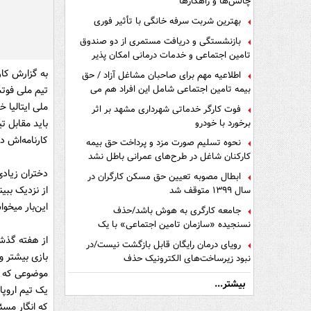
چالش‌ها و راهکارها
بهترین شربت سرفه خانگی با تأثیر فوری
بازنشستگی و دریافت مستمری از دو صندوق
تامین اجتماعی و خدمات درمانی امکان پذیر
است ؟
به گزارش کار
اطلاعیه مهم برای صاحبان مشاغل آزاد / حق
بیمه تامین اجتماعی شامل این افراد هم می
تیم ملی فوتس
شود
فوت کارگر خدماتی شهرداری مشهد بر اثر
برخورد با خودرو
باید مقابل تی
کارنامه‌اش د
نحوه تسلیم صورت مزد و پرداخت حق بیمه
کارکنان شاغل در طرح‌های عمرانی باطل نشد
دختران زیادی 
ابطال مصوبه تعیین حق مسکن کارگران در
سال ۱۳۹۹ متوقف شد
این‌بار می‎خواستند بروند و تجربه تشویق تیم‎ملی‌شان را هرچند در دیداری دوستانه، برای خود ثبت کنند.
جامعه کارگری به هوش باشد/حذف
نسنجیده «سازمان تامین اجتماعی» با یک
تفاهم نامه!
از هفته گذشت
رویای درمان رایگان قابل بازگشت نیست/در
بازی بیشتر و
نبود زیرساخت‌های الکترونیک حذف
دفترچه‌های بیمه اشتباه مضاعف است
موضوعی که ب
بیشتر...
یک تیم اروپا
که انگار مسئ