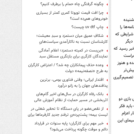
چگونه گرفتگی چاه حمام را برطرف کنیم؟
چرا افت قیمت تویوتا کمری کمتر از بسیاری
خودروهای هم‌رده است؟
شنیده
ه‌ها را
چاپ uv dtf چیست؟
شرایطی که
شکافِ عمیق میان دستمزد و سبدِ معیشت؛
دیگر
کارشناسان نسبت به ناکارآمدیِ سیاست‌هایِ
حمایتی هشدار دادند
بر رسید که
«بن‌بست در کمیته دستمزد؛ اعلام آمادگی
حراست
نمایندگان کارگری برای بازنگری مستقل سبد
معیشت»
اقی نمانده و هنوز
وعده حذف پیمانکاران چه شد؟ / اعتراض کارگران
یش‌تر
به طرح «نصفه‌نیمه» دولت
 تصمیم‌گیری
اقتدار ایرانی؛ وقتی فناوری بومی، برترین
پدافندهای جهان را به زانو درآورد
بانک رفاه کارگران در سال‌های اخیر گام‌های
 بازی دو
اثربخشی در مسیر حمایت از نظام آموزش عالی
اید فکر
برداشته است
از نقص‌عضو در پایِ دستگاه تا تحقیرِ شغلی در
ر اعزام
لیستِ بیمه؛ پشت‌پرده‌یِ ترفندِ جدیدِ کارفرماها برای
یمای این
فرار از قانون چیست؟
خبر مهم برای کارگران؛ پایه سنوات در قرارداد
دائم و موقت چگونه پرداخت می‌شود؟