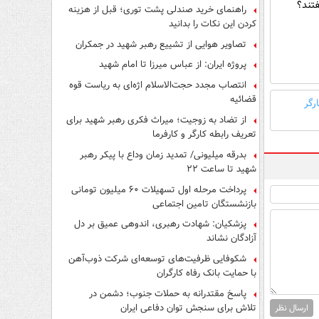
تند؟
راهنمای خرید صندلی پشت توری؛ قبل از هزینه
کردن این نکات را بدانید
تصاویر هوایی از تشییع رهبر شهید در جمکران
پروژه ایران: از عباس میرزا تا امام شهید
انتصاب مجدد حجت‌الاسلام اژه‌ای به ریاست قوه‌
قضائیه
رگر
از تضاد به زوجیت؛ میراث فکری رهبر شهید برای
تعریف رابطه کارگر و کارفرما
بدرقه میلیونی/ تمدید زمان وداع با پیکر رهبر
شهید تا ساعت ۲۲
پرداخت مرحله اول تسهیلات ۶۰ میلیون تومانی
بازنشستگان تامین اجتماعی
پزشکیان: شهادت رهبری، اندوهی عمیق بر دل
آزادگان نشاند
شکوفایی ظرفیت‌های توسعه‌ای شرکت ذوب‌آهن
با حمایت‌ بانک رفاه کارگران
پاسخ مقتدرانه به حملات جنوب؛ دشمن در
تلاش برای سنجش توان دفاعی ایران
ارسال نظر