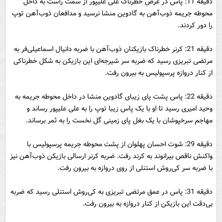
دقیقه 11: پاس در عرض خطرناک علی علیپور از سمت راست به داخل
محوطه جریمه ذوب‌آهن به گادوین منشا نرسید و مدافعان ذوب‌آهن توپ
را دور کردند.
دقیقه 21: کرنر خطرناک بازیکنان ذوب‌آهن با ضربه دانیال اسماعیلی‌فر به
مرتضی تبریزی رسید که ضربه سر شیرجه‌ای این بازیکن به شکل خطرناکی
از کنار دروازه پرسپولیس به بیرون رفت.
دقیقه 22: پاس پشت پای زیبای گادوین منشا در داخل محوطه جریمه به
وحید امیری رسید تا او با یک پاس زیبا توپ را به علی علیپور رساند و
مهاجم سرخپوشان با یک بغل پای زمینی گل نخست را به ثمر برساند.
دقیقه 29: شوت احسان پهلوان از پشت محوطه جریمه پرسپولیس با
واکنش ناقص بیرانوند به کرند رفت. ضربه کرنر ارسالی بازیکن ذوب‌آهن نیز
با ضربه سر کی‌روش استنلی از روی دروازه به بیرون رفت.
دقیقه 31: پاس در عمق مرتضی تبریزی به کی‌روش استنلی رسید که ضربه
بی‌دقت این بازیکن از کنار دروازه به بیرون رفت.