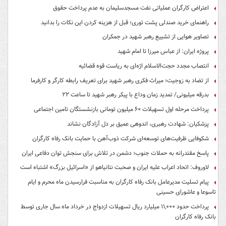
اعتراض کارگران عملیاتی نفت مسجدسلیمان به عدم پرداخت حقوق
راهنمای خرید صندلی پشت توری؛ قبل از هزینه کردن این نکات را بدانید
تصاویر هوایی از تشییع رهبر شهید در جمکران
پروژه ایران: از عباس میرزا تا امام شهید
انتصاب مجدد حجت‌الاسلام اژه‌ای به ریاست قوه‌ قضائیه
از تضاد به زوجیت؛ میراث فکری رهبر شهید برای تعریف رابطه کارگر و کارفرما
بدرقه میلیونی/ تمدید زمان وداع با پیکر رهبر شهید تا ساعت ۲۲
پرداخت مرحله اول تسهیلات ۶۰ میلیون تومانی بازنشستگان تامین اجتماعی
پزشکیان: شهادت رهبری، اندوهی عمیق بر دل آزادگان نشاند
شکوفایی ظرفیت‌های توسعه‌ای شرکت ذوب‌آهن با حمایت‌ بانک رفاه کارگران
پاسخ مقتدرانه به حملات جنوب؛ دشمن در تلاش برای سنجش توان دفاعی ایران
لاوروف: اتحاد اعراب علیه ایران و صحبت نتانیاهو از «اسرائیل بزرگ» اشتباه است
پیام تسلیت مدیرعامل بانک رفاه کارگران به مناسبت فرارسیدن ماه محرم و ایام
تاسوعا و عاشورای حسینی
پرداخت حدود ۱۱,۰۰۰ میلیارد ریال تسهیلات ازدواج در خرداد ماه سال جاری توسط
بانک رفاه کارگران