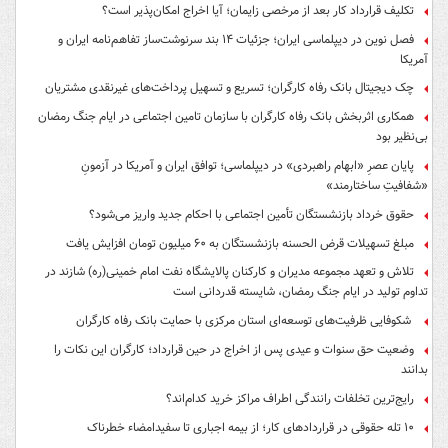
تکلیف قرارداد کار بعد از مرخصی زایمان؛ آیا اخراج امکان‌پذیر است؟
فصل نوین در دیپلماسی ایران؛ جزئیات ۱۴ بند سرنوشت‌ساز تفاهم‌نامه ایران و
آمریکا
چک دیجیتال بانک رفاه کارگران؛ تسریع و تسهیل پرداخت‌های غیرنقدی مشتریان
همکاری اثربخش بانک رفاه کارگران با سازمان تامین اجتماعی در ایام جنگ رمضان
بی‌نظیر بود
پایان عصرِ «ابهام راهبردی» در دیپلماسی؛ توافق ایران و آمریکا در آزمونِ
«شفافیتِ ساختارمند»
حقوق خرداد بازنشستگان تأمین اجتماعی با احکام جدید واریز می‌شود؟
مبلغ تسهیلات قرض الحسنه بازنشستگان به ۶۰ میلیون تومان افزایش یافت
تلاش و تعهد مجموعه مدیران و کارکنان پالایشگاه نفت امام خمینی(ره) شازند در
تداوم تولید در ایام جنگ رمضان، شایسته قدردانی است
شکوفایی ظرفیت‌های توسعه‌ای استان مرکزی با حمایت بانک رفاه کارگران
وضعیت حق سنوات و عیدی پس از اخراج در حین قرارداد؛ کارگران این نکات را
بدانند
رایج‌ترین تخلفات رانندگی اطراف مراکز خرید کدام‌اند؟
۱۰ تله حقوقی در قراردادهای کار؛ از بیمه اجباری تا سفیدامضاء خطرناک