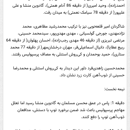
احمدزاده)، وحید امیری( از دقیقه 86 آدام همتی)، گادوین منشا و علی
علیپور( از دقیقه 78 سیامک نعمتی) به میدان رفت.
شاگردان امیر قلعه‌نویی نیز با ترکیب محمدرشید مظاهری، محمد
نژادمهدی، جورجی گولسیانی ، مهدی مهدی‌پور، سیدمحمد حسینی،
مرتضی تبریزی (از دقیقه 46 مهدی رجب‌زاده)، احسان پهلوان( از دقیقه 64
ربیع عطایا)، دانیال اسماعیلی‌فر، مهران درخشان‌مهر( از دقیقه 77 محمد
ستاری)، حمید بوحمدان و کی‌روش استنلی به مصاف پرسپولیس رفتند.
محمدحسین زاهدی‌فرد داور این دیدار به کی‌روش استنلی و محمدرضا
حسینی از ذوب‌آهن کارت زرد نشان داد.
نیمه نخست:
دقیقه 1: پاس در عمق محسن مسلمان به گادوین منشا رسید اما تعلل
مهاجم پرسپولیس باعث شد ضمن برخورد توپ با دستش، مدافعان
ذوب‌آهن توپ را دفع کنند.