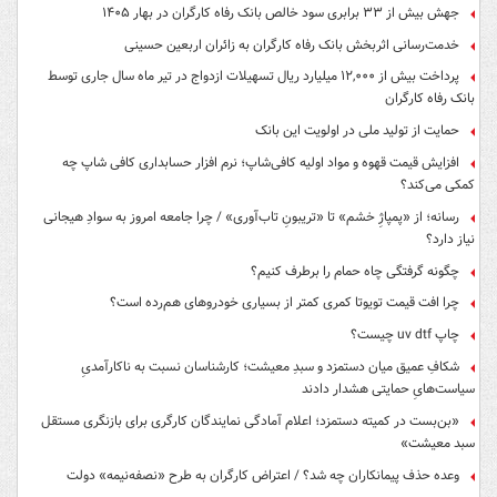
جهش بیش از ۳۳ برابری سود خالص بانک رفاه کارگران در بهار ۱۴۰۵
خدمت‌رسانی اثربخش بانک رفاه کارگران به زائران اربعین حسینی
پرداخت بیش از ۱۲,۰۰۰ میلیارد ریال تسهیلات ازدواج در تیر ماه سال جاری توسط
بانک رفاه کارگران
حمایت از تولید ملی در اولویت این بانک
افزایش قیمت قهوه و مواد اولیه کافی‌شاپ؛ نرم افزار حسابداری کافی شاپ چه
کمکی می‌کند؟
رسانه؛ از «پمپاژِ خشم» تا «تریبونِ تاب‌آوری» / چرا جامعه امروز به سوادِ هیجانی
نیاز دارد؟
چگونه گرفتگی چاه حمام را برطرف کنیم؟
چرا افت قیمت تویوتا کمری کمتر از بسیاری خودروهای هم‌رده است؟
چاپ uv dtf چیست؟
شکافِ عمیق میان دستمزد و سبدِ معیشت؛ کارشناسان نسبت به ناکارآمدیِ
سیاست‌هایِ حمایتی هشدار دادند
«بن‌بست در کمیته دستمزد؛ اعلام آمادگی نمایندگان کارگری برای بازنگری مستقل
سبد معیشت»
وعده حذف پیمانکاران چه شد؟ / اعتراض کارگران به طرح «نصفه‌نیمه» دولت