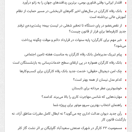
اقتدار ایرانی؛ وقتی فناوری بومی، برترین پدافندهای جهان را به زانو درآورد
بانک رفاه کارگران در سال‌های اخیر گام‌های اثربخشی در مسیر حمایت از نظام
آموزش عالی برداشته است
از نقص‌عضو در پایِ دستگاه تا تحقیرِ شغلی در لیستِ بیمه؛ پشت‌پرده‌یِ ترفندِ
جدیدِ کارفرماها برای فرار از قانون چیست؟
خبر مهم برای کارگران؛ پایه سنوات در قرارداد دائم و موقت چگونه پرداخت
می‌شود؟
پیام تبریک مدیرعامل بانک رفاه کارگران به مناسبت هفته تامین اجتماعی
بانک رفاه کارگران همواره در پی ارتقای سطح خدمات‌رسانی به بازنشستگان است
چک امن دیجیتال حقوقی؛ خدمت جدید بانک رفاه کارگران برای کسب‌وکارها
کدام مدل نیسان از همه بهتر است؟
خوشبوترین عطر مردانه برای تابستان
مهارت‌هایی که شانس مهاجرت کاری را بالا می‌برند کدامند؟
راهنمای انتخاب بهترین سروو موتور برای پروژه شما
رأی جدید دیوان عدالت اداری چه می‌گوید؟ نه ابطال کامل مقررات مناطق آزاد، نه
بازگشت قانون کار
مسمومیت ۲۲ کارگر در شهرک صنعتی سعیدآباد گلپایگان بر اثر نشت گاز کلر