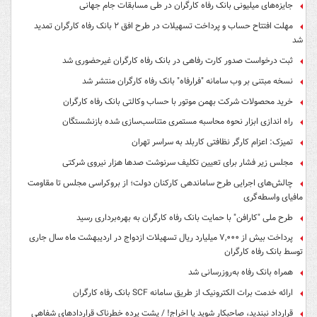
جایزه‌های میلیونی بانک رفاه کارگران در طی مسابقات جام جهانی
مهلت افتتاح حساب و پرداخت تسهیلات در طرح افق ۲ بانک رفاه کارگران تمدید
شد
ثبت درخواست صدور کارت رفاهی در بانک رفاه کارگران غیرحضوری شد
نسخه مبتنی بر وب سامانه "فرارفاه" بانک رفاه کارگران منتشر شد
خرید محصولات شرکت بهمن موتور با حساب وکالتی بانک رفاه کارگران
راه اندازی ابزار نحوه محاسبه مستمری متناسب‌سازی شده بازنشستگان
تمیزک: اعزام کارگر نظافتی کاربلد به سراسر تهران
مجلس زیر فشار برای تعیین تکلیف سرنوشت صدها هزار نیروی شرکتی
چالش‌های اجرایی طرح ساماندهی کارکنان دولت؛ از بروکراسی مجلس تا مقاومت
مافیای واسطه‌گری
طرح ملی "کارافن" با حمایت بانک رفاه کارگران به بهره‌برداری رسید
پرداخت بیش از ۷,۰۰۰ میلیارد ریال تسهیلات ازدواج در اردیبهشت ماه سال جاری
توسط بانک رفاه کارگران
همراه بانک رفاه به‌روزرسانی شد
ارائه خدمت برات الکترونیک از طریق سامانه SCF بانک رفاه کارگران
قرارداد نبندید، صاحبکار شوید یا اخراج! / پشت پرده خطرناک قراردادهای شفاهی