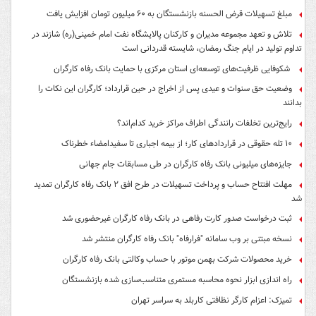
مبلغ تسهیلات قرض الحسنه بازنشستگان به ۶۰ میلیون تومان افزایش یافت
تلاش و تعهد مجموعه مدیران و کارکنان پالایشگاه نفت امام خمینی(ره) شازند در
تداوم تولید در ایام جنگ رمضان، شایسته قدردانی است
شکوفایی ظرفیت‌های توسعه‌ای استان مرکزی با حمایت بانک رفاه کارگران
وضعیت حق سنوات و عیدی پس از اخراج در حین قرارداد؛ کارگران این نکات را
بدانند
رایج‌ترین تخلفات رانندگی اطراف مراکز خرید کدام‌اند؟
۱۰ تله حقوقی در قراردادهای کار؛ از بیمه اجباری تا سفیدامضاء خطرناک
جایزه‌های میلیونی بانک رفاه کارگران در طی مسابقات جام جهانی
مهلت افتتاح حساب و پرداخت تسهیلات در طرح افق ۲ بانک رفاه کارگران تمدید
شد
ثبت درخواست صدور کارت رفاهی در بانک رفاه کارگران غیرحضوری شد
نسخه مبتنی بر وب سامانه "فرارفاه" بانک رفاه کارگران منتشر شد
خرید محصولات شرکت بهمن موتور با حساب وکالتی بانک رفاه کارگران
راه اندازی ابزار نحوه محاسبه مستمری متناسب‌سازی شده بازنشستگان
تمیزک: اعزام کارگر نظافتی کاربلد به سراسر تهران