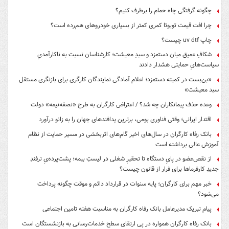
چگونه گرفتگی چاه حمام را برطرف کنیم؟
چرا افت قیمت تویوتا کمری کمتر از بسیاری خودروهای هم‌رده است؟
چاپ uv dtf چیست؟
شکافِ عمیق میان دستمزد و سبدِ معیشت؛ کارشناسان نسبت به ناکارآمدیِ
سیاست‌هایِ حمایتی هشدار دادند
«بن‌بست در کمیته دستمزد؛ اعلام آمادگی نمایندگان کارگری برای بازنگری مستقل
سبد معیشت»
وعده حذف پیمانکاران چه شد؟ / اعتراض کارگران به طرح «نصفه‌نیمه» دولت
اقتدار ایرانی؛ وقتی فناوری بومی، برترین پدافندهای جهان را به زانو درآورد
بانک رفاه کارگران در سال‌های اخیر گام‌های اثربخشی در مسیر حمایت از نظام
آموزش عالی برداشته است
از نقص‌عضو در پایِ دستگاه تا تحقیرِ شغلی در لیستِ بیمه؛ پشت‌پرده‌یِ ترفندِ
جدیدِ کارفرماها برای فرار از قانون چیست؟
خبر مهم برای کارگران؛ پایه سنوات در قرارداد دائم و موقت چگونه پرداخت
می‌شود؟
پیام تبریک مدیرعامل بانک رفاه کارگران به مناسبت هفته تامین اجتماعی
بانک رفاه کارگران همواره در پی ارتقای سطح خدمات‌رسانی به بازنشستگان است