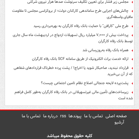
مجلس زیر فشار برای تعیین تکلیف سرنوشت صدها هزار نیروی شرکتی
چالش‌های اجرایی طرح ساماندهی کارکنان دولت؛ از بروکراسی مجلس تا مقاومت
مافیای واسطه‌گری
طرح ملی "کارافن" با حمایت بانک رفاه کارگران به بهره‌برداری رسید
پرداخت بیش از ۷,۰۰۰ میلیارد ریال تسهیلات ازدواج در اردیبهشت ماه سال جاری
توسط بانک رفاه کارگران
همراه بانک رفاه به‌روزرسانی شد
ارائه خدمت برات الکترونیک از طریق سامانه SCF بانک رفاه کارگران
قرارداد نبندید، صاحبکار شوید یا اخراج! / پشت پرده خطرناک قراردادهای شفاهی
که از آن بی‌خبرید
پشت‌پرده لایحه جنجالی اصلاح نظام تامین اجتماعی چیست؟
زیرساخت‌های تأمین مالی غیرتسهیلاتی در بانک رفاه کارگران به‌طور کامل فراهم
شده است
صفحه اصلی
تماس با ما
پیوندها
rss
درباره ما
تماس با ما
آرشیو
کلیه حقوق محفوظ میباشد