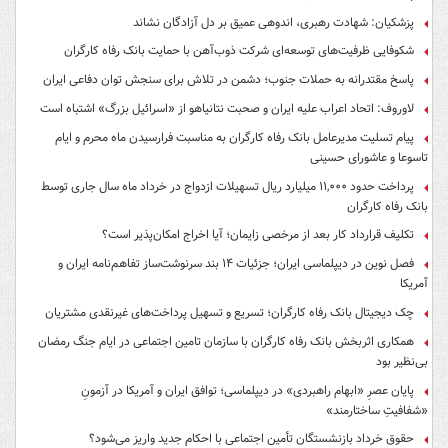
پزشکیان: شهادت رهبری، اندوهی عمیق بر دل آزادگان نشاند
شکوفایی ظرفیت‌های توسعه‌ای شرکت ذوب‌آهن با حمایت‌ بانک رفاه کارگران
پاسخ مقتدرانه به حملات جنوب؛ دشمن در تلاش برای سنجش توان دفاعی ایران
لاوروف: اتحاد اعراب علیه ایران و صحبت نتانیاهو از «اسرائیل بزرگ» اشتباه است
پیام تسلیت مدیرعامل بانک رفاه کارگران به مناسبت فرارسیدن ماه محرم و ایام
تاسوعا و عاشورای حسینی
پرداخت حدود ۱۱,۰۰۰ میلیارد ریال تسهیلات ازدواج در خرداد ماه سال جاری توسط
بانک رفاه کارگران
تکلیف قرارداد کار بعد از مرخصی زایمان؛ آیا اخراج امکان‌پذیر است؟
فصل نوین در دیپلماسی ایران؛ جزئیات ۱۴ بند سرنوشت‌ساز تفاهم‌نامه ایران و
آمریکا
چک دیجیتال بانک رفاه کارگران؛ تسریع و تسهیل پرداخت‌های غیرنقدی مشتریان
همکاری اثربخش بانک رفاه کارگران با سازمان تامین اجتماعی در ایام جنگ رمضان
بی‌نظیر بود
پایان عصرِ «ابهام راهبردی» در دیپلماسی؛ توافق ایران و آمریکا در آزمونِ
«شفافیتِ ساختارمند»
حقوق خرداد بازنشستگان تأمین اجتماعی با احکام جدید واریز می‌شود؟