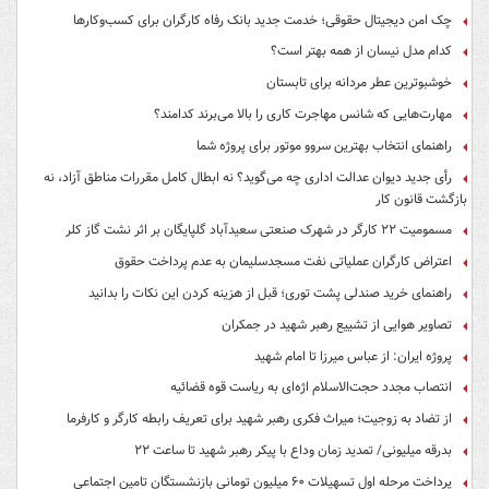
چک امن دیجیتال حقوقی؛ خدمت جدید بانک رفاه کارگران برای کسب‌وکارها
کدام مدل نیسان از همه بهتر است؟
خوشبوترین عطر مردانه برای تابستان
مهارت‌هایی که شانس مهاجرت کاری را بالا می‌برند کدامند؟
راهنمای انتخاب بهترین سروو موتور برای پروژه شما
رأی جدید دیوان عدالت اداری چه می‌گوید؟ نه ابطال کامل مقررات مناطق آزاد، نه
بازگشت قانون کار
مسمومیت ۲۲ کارگر در شهرک صنعتی سعیدآباد گلپایگان بر اثر نشت گاز کلر
اعتراض کارگران عملیاتی نفت مسجدسلیمان به عدم پرداخت حقوق
راهنمای خرید صندلی پشت توری؛ قبل از هزینه کردن این نکات را بدانید
تصاویر هوایی از تشییع رهبر شهید در جمکران
پروژه ایران: از عباس میرزا تا امام شهید
انتصاب مجدد حجت‌الاسلام اژه‌ای به ریاست قوه‌ قضائیه
از تضاد به زوجیت؛ میراث فکری رهبر شهید برای تعریف رابطه کارگر و کارفرما
بدرقه میلیونی/ تمدید زمان وداع با پیکر رهبر شهید تا ساعت ۲۲
پرداخت مرحله اول تسهیلات ۶۰ میلیون تومانی بازنشستگان تامین اجتماعی