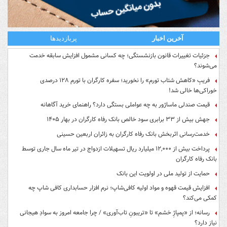
آخرین اخبار
پربازدیدها
جزئیات تغییرات قانون بازنشستگی؛ چه کسانی مشمول افزایش سابقه خدمت
می‌شوند؟
فریبِ «کاهش شتاب تورم» را نخورید؛ سفره کارگران با تورم ۱۲۸ درصدی
خوراکی‌ها خالی شد!
قیمت صندلی ماساژور به چه عواملی بستگی دارد؟ راهنمای خرید آگاهانه
جهش بیش از ۳۳ برابری سود خالص بانک رفاه کارگران در بهار ۱۴۰۵
خدمت‌رسانی اثربخش بانک رفاه کارگران به زائران اربعین حسینی
پرداخت بیش از ۱۲,۰۰۰ میلیارد ریال تسهیلات ازدواج در تیر ماه سال جاری توسط
بانک رفاه کارگران
حمایت از تولید ملی در اولویت این بانک
افزایش قیمت قهوه و مواد اولیه کافی‌شاپ؛ نرم افزار حسابداری کافی شاپ چه
کمکی می‌کند؟
رسانه؛ از «پمپاژِ خشم» تا «تریبونِ تاب‌آوری» / چرا جامعه امروز به سوادِ هیجانی
نیاز دارد؟