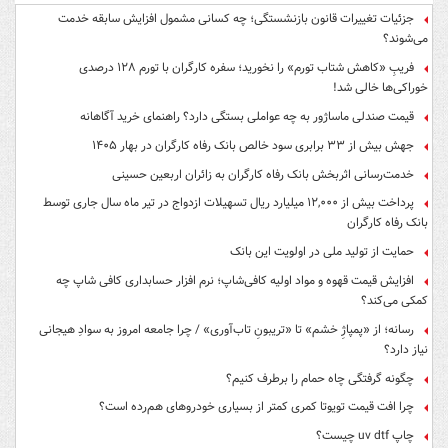
جزئیات تغییرات قانون بازنشستگی؛ چه کسانی مشمول افزایش سابقه خدمت
می‌شوند؟
فریبِ «کاهش شتاب تورم» را نخورید؛ سفره کارگران با تورم ۱۲۸ درصدی
خوراکی‌ها خالی شد!
قیمت صندلی ماساژور به چه عواملی بستگی دارد؟ راهنمای خرید آگاهانه
جهش بیش از ۳۳ برابری سود خالص بانک رفاه کارگران در بهار ۱۴۰۵
خدمت‌رسانی اثربخش بانک رفاه کارگران به زائران اربعین حسینی
پرداخت بیش از ۱۲,۰۰۰ میلیارد ریال تسهیلات ازدواج در تیر ماه سال جاری توسط
بانک رفاه کارگران
حمایت از تولید ملی در اولویت این بانک
افزایش قیمت قهوه و مواد اولیه کافی‌شاپ؛ نرم افزار حسابداری کافی شاپ چه
کمکی می‌کند؟
رسانه؛ از «پمپاژِ خشم» تا «تریبونِ تاب‌آوری» / چرا جامعه امروز به سوادِ هیجانی
نیاز دارد؟
چگونه گرفتگی چاه حمام را برطرف کنیم؟
چرا افت قیمت تویوتا کمری کمتر از بسیاری خودروهای هم‌رده است؟
چاپ uv dtf چیست؟