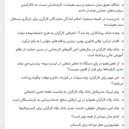
شکافِ عمیق میان دستمزد و سبدِ معیشت؛ کارشناسان نسبت به ناکارآمدیِ
سیاست‌هایِ حمایتی هشدار دادند
«بن‌بست در کمیته دستمزد؛ اعلام آمادگی نمایندگان کارگری برای بازنگری مستقل
سبد معیشت»
وعده حذف پیمانکاران چه شد؟ / اعتراض کارگران به طرح «نصفه‌نیمه» دولت
اقتدار ایرانی؛ وقتی فناوری بومی، برترین پدافندهای جهان را به زانو درآورد
بانک رفاه کارگران در سال‌های اخیر گام‌های اثربخشی در مسیر حمایت از نظام
آموزش عالی برداشته است
از نقص‌عضو در پایِ دستگاه تا تحقیرِ شغلی در لیستِ بیمه؛ پشت‌پرده‌یِ ترفندِ
جدیدِ کارفرماها برای فرار از قانون چیست؟
خبر مهم برای کارگران؛ پایه سنوات در قرارداد دائم و موقت چگونه پرداخت
می‌شود؟
پیام تبریک مدیرعامل بانک رفاه کارگران به مناسبت هفته تامین اجتماعی
بانک رفاه کارگران همواره در پی ارتقای سطح خدمات‌رسانی به بازنشستگان است
چک امن دیجیتال حقوقی؛ خدمت جدید بانک رفاه کارگران برای کسب‌وکارها
کدام مدل نیسان از همه بهتر است؟
خوشبوترین عطر مردانه برای تابستان