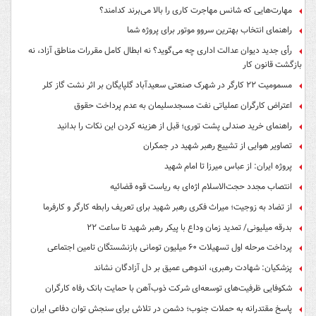
مهارت‌هایی که شانس مهاجرت کاری را بالا می‌برند کدامند؟
راهنمای انتخاب بهترین سروو موتور برای پروژه شما
رأی جدید دیوان عدالت اداری چه می‌گوید؟ نه ابطال کامل مقررات مناطق آزاد، نه
بازگشت قانون کار
مسمومیت ۲۲ کارگر در شهرک صنعتی سعیدآباد گلپایگان بر اثر نشت گاز کلر
اعتراض کارگران عملیاتی نفت مسجدسلیمان به عدم پرداخت حقوق
راهنمای خرید صندلی پشت توری؛ قبل از هزینه کردن این نکات را بدانید
تصاویر هوایی از تشییع رهبر شهید در جمکران
پروژه ایران: از عباس میرزا تا امام شهید
انتصاب مجدد حجت‌الاسلام اژه‌ای به ریاست قوه‌ قضائیه
از تضاد به زوجیت؛ میراث فکری رهبر شهید برای تعریف رابطه کارگر و کارفرما
بدرقه میلیونی/ تمدید زمان وداع با پیکر رهبر شهید تا ساعت ۲۲
پرداخت مرحله اول تسهیلات ۶۰ میلیون تومانی بازنشستگان تامین اجتماعی
پزشکیان: شهادت رهبری، اندوهی عمیق بر دل آزادگان نشاند
شکوفایی ظرفیت‌های توسعه‌ای شرکت ذوب‌آهن با حمایت‌ بانک رفاه کارگران
پاسخ مقتدرانه به حملات جنوب؛ دشمن در تلاش برای سنجش توان دفاعی ایران