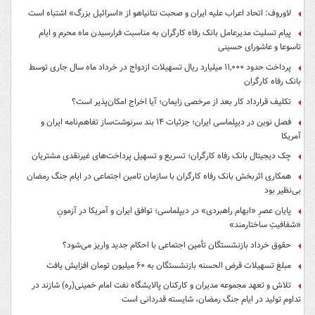
لاوروف: اتحاد اعراب علیه ایران و صحبت نتانیاهو از «اسرائیل بزرگ» اشتباه است
پیام تسلیت مدیرعامل بانک رفاه کارگران به مناسبت فرارسیدن ماه محرم و ایام
تاسوعا و عاشورای حسینی
پرداخت حدود ۱۱,۰۰۰ میلیارد ریال تسهیلات ازدواج در خرداد ماه سال جاری توسط
بانک رفاه کارگران
تکلیف قرارداد کار بعد از مرخصی زایمان؛ آیا اخراج امکان‌پذیر است؟
فصل نوین در دیپلماسی ایران؛ جزئیات ۱۴ بند سرنوشت‌ساز تفاهم‌نامه ایران و
آمریکا
چک دیجیتال بانک رفاه کارگران؛ تسریع و تسهیل پرداخت‌های غیرنقدی مشتریان
همکاری اثربخش بانک رفاه کارگران با سازمان تامین اجتماعی در ایام جنگ رمضان
بی‌نظیر بود
پایان عصرِ «ابهام راهبردی» در دیپلماسی؛ توافق ایران و آمریکا در آزمونِ
«شفافیتِ ساختارمند»
حقوق خرداد بازنشستگان تأمین اجتماعی با احکام جدید واریز می‌شود؟
مبلغ تسهیلات قرض الحسنه بازنشستگان به ۶۰ میلیون تومان افزایش یافت
تلاش و تعهد مجموعه مدیران و کارکنان پالایشگاه نفت امام خمینی(ره) شازند در
تداوم تولید در ایام جنگ رمضان، شایسته قدردانی است