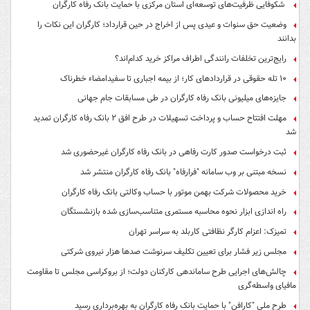
شکوفایی ظرفیت‌های توسعه‌ای استان مرکزی با حمایت بانک رفاه کارگران
وضعیت حق سنوات و عیدی پس از اخراج در حین قرارداد؛ کارگران این نکات را
بدانند
رایج‌ترین تخلفات رانندگی اطراف مراکز خرید کدام‌اند؟
۱۰ تله حقوقی در قراردادهای کار؛ از بیمه اجباری تا سفیدامضاء خطرناک
جایزه‌های میلیونی بانک رفاه کارگران در طی مسابقات جام جهانی
مهلت افتتاح حساب و پرداخت تسهیلات در طرح افق ۲ بانک رفاه کارگران تمدید
شد
ثبت درخواست صدور کارت رفاهی در بانک رفاه کارگران غیرحضوری شد
نسخه مبتنی بر وب سامانه "فرارفاه" بانک رفاه کارگران منتشر شد
خرید محصولات شرکت بهمن موتور با حساب وکالتی بانک رفاه کارگران
راه اندازی ابزار نحوه محاسبه مستمری متناسب‌سازی شده بازنشستگان
تمیزک: اعزام کارگر نظافتی کاربلد به سراسر تهران
مجلس زیر فشار برای تعیین تکلیف سرنوشت صدها هزار نیروی شرکتی
چالش‌های اجرایی طرح ساماندهی کارکنان دولت؛ از بروکراسی مجلس تا مقاومت
مافیای واسطه‌گری
طرح ملی "کارافن" با حمایت بانک رفاه کارگران به بهره‌برداری رسید