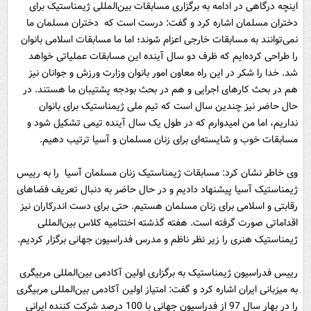
اینچه درگاهی در ادامه‌ به برگزاری مسابقات بین‌المللی ژیمناستیک برای
دختران مسلمان اشاره کرد و گفت‌: درست است که دختران مسلمان ما
نمی‌توانند به مسابقات خارجی اعزام شوند؛ اما ما مسابقات اسلامی بانوان
را طراحی کرده‌ایم که ظرف دو سال آینده این مسابقات عملیاتی خواهد
شد. خدا را شکر در این راه معاون امور بانوان وزارت ورزش و جوانان نیز
هم در بحث کارهای اجرایی و هم در بحث بودجه پشتیبان ما هستند. در
حال‌ حاضر نیز چندین سال است که تیم‌ ‌ملی ژیمناستیک برای بانوان
نداریم، اما من امیدوارم که در طول یک سال آینده تیمی تشکیل شود و
مسابقات خوب و شایسته‌ای برای زنان مسلمان و آسیا ترتیب دهیم.
وی خاطر نشان کرد: مسابقات ژیمناستیک زنان مسلمان آسیا را به رییس
ژیمناستیک آسیا پیشنهاد دادیم و در حال‌ حاضر به دنبال تعریف فضاهای
رقابتی و اسلامی برای زنان مسلمان هستیم. حتی برای دست اندرکاران نیز
اقداماتی صورت گرفته است. هفته‌ گذشته اختتامیه کلاس بین‌المللی
ژیمناستیک هنری را زیر نظر ناظم و مدرس فدراسیون جهانی برگزار کردیم.
رییس فدراسیون ژیمناستیک به برگزاری اولین آکادمی بین‌المللی مربیگری
به میزبانی ایران اشاره کرد و گفت‌: امتیاز اولین آکادمی بین‌المللی مربیگری
را در بهار سال 97 از فدراسیون جهانی با 100 درصد شرکت کننده ایرانی