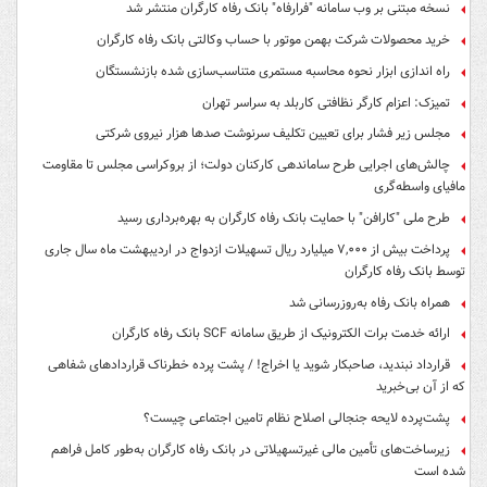
نسخه مبتنی بر وب سامانه "فرارفاه" بانک رفاه کارگران منتشر شد
خرید محصولات شرکت بهمن موتور با حساب وکالتی بانک رفاه کارگران
راه اندازی ابزار نحوه محاسبه مستمری متناسب‌سازی شده بازنشستگان
تمیزک: اعزام کارگر نظافتی کاربلد به سراسر تهران
مجلس زیر فشار برای تعیین تکلیف سرنوشت صدها هزار نیروی شرکتی
چالش‌های اجرایی طرح ساماندهی کارکنان دولت؛ از بروکراسی مجلس تا مقاومت
مافیای واسطه‌گری
طرح ملی "کارافن" با حمایت بانک رفاه کارگران به بهره‌برداری رسید
پرداخت بیش از ۷,۰۰۰ میلیارد ریال تسهیلات ازدواج در اردیبهشت ماه سال جاری
توسط بانک رفاه کارگران
همراه بانک رفاه به‌روزرسانی شد
ارائه خدمت برات الکترونیک از طریق سامانه SCF بانک رفاه کارگران
قرارداد نبندید، صاحبکار شوید یا اخراج! / پشت پرده خطرناک قراردادهای شفاهی
که از آن بی‌خبرید
پشت‌پرده لایحه جنجالی اصلاح نظام تامین اجتماعی چیست؟
زیرساخت‌های تأمین مالی غیرتسهیلاتی در بانک رفاه کارگران به‌طور کامل فراهم
شده است