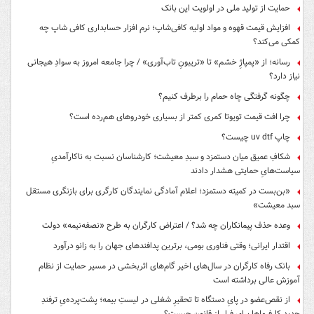
حمایت از تولید ملی در اولویت این بانک
افزایش قیمت قهوه و مواد اولیه کافی‌شاپ؛ نرم افزار حسابداری کافی شاپ چه
کمکی می‌کند؟
رسانه؛ از «پمپاژِ خشم» تا «تریبونِ تاب‌آوری» / چرا جامعه امروز به سوادِ هیجانی
نیاز دارد؟
چگونه گرفتگی چاه حمام را برطرف کنیم؟
چرا افت قیمت تویوتا کمری کمتر از بسیاری خودروهای هم‌رده است؟
چاپ uv dtf چیست؟
شکافِ عمیق میان دستمزد و سبدِ معیشت؛ کارشناسان نسبت به ناکارآمدیِ
سیاست‌هایِ حمایتی هشدار دادند
«بن‌بست در کمیته دستمزد؛ اعلام آمادگی نمایندگان کارگری برای بازنگری مستقل
سبد معیشت»
وعده حذف پیمانکاران چه شد؟ / اعتراض کارگران به طرح «نصفه‌نیمه» دولت
اقتدار ایرانی؛ وقتی فناوری بومی، برترین پدافندهای جهان را به زانو درآورد
بانک رفاه کارگران در سال‌های اخیر گام‌های اثربخشی در مسیر حمایت از نظام
آموزش عالی برداشته است
از نقص‌عضو در پایِ دستگاه تا تحقیرِ شغلی در لیستِ بیمه؛ پشت‌پرده‌یِ ترفندِ
جدیدِ کارفرماها برای فرار از قانون چیست؟