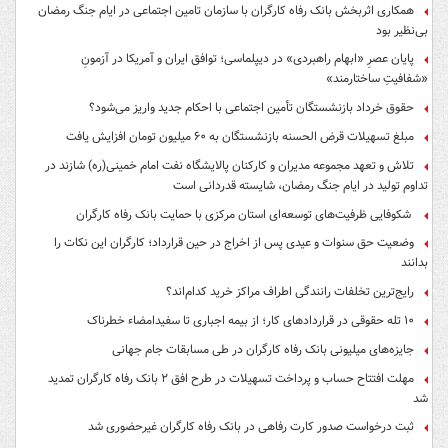
همکاری اثربخش بانک رفاه کارگران با سازمان تامین اجتماعی در ایام جنگ رمضان
بی‌نظیر بود
پایان عصرِ «ابهام راهبردی» در دیپلماسی؛ توافق ایران و آمریکا در آزمونِ
«شفافیتِ ساختارمند»
حقوق خرداد بازنشستگان تأمین اجتماعی با احکام جدید واریز می‌شود؟
مبلغ تسهیلات قرض الحسنه بازنشستگان به ۶۰ میلیون تومان افزایش یافت
تلاش و تعهد مجموعه مدیران و کارکنان پالایشگاه نفت امام خمینی(ره) شازند در
تداوم تولید در ایام جنگ رمضان، شایسته قدردانی است
شکوفایی ظرفیت‌های توسعه‌ای استان مرکزی با حمایت بانک رفاه کارگران
وضعیت حق سنوات و عیدی پس از اخراج در حین قرارداد؛ کارگران این نکات را
بدانند
رایج‌ترین تخلفات رانندگی اطراف مراکز خرید کدام‌اند؟
۱۰ تله حقوقی در قراردادهای کار؛ از بیمه اجباری تا سفیدامضاء خطرناک
جایزه‌های میلیونی بانک رفاه کارگران در طی مسابقات جام جهانی
مهلت افتتاح حساب و پرداخت تسهیلات در طرح افق ۲ بانک رفاه کارگران تمدید
شد
ثبت درخواست صدور کارت رفاهی در بانک رفاه کارگران غیرحضوری شد