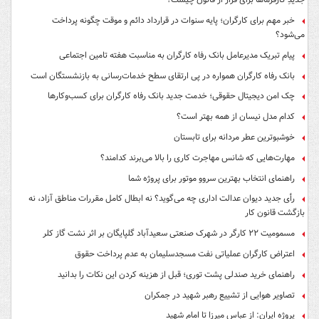
خبر مهم برای کارگران؛ پایه سنوات در قرارداد دائم و موقت چگونه پرداخت
می‌شود؟
پیام تبریک مدیرعامل بانک رفاه کارگران به مناسبت هفته تامین اجتماعی
بانک رفاه کارگران همواره در پی ارتقای سطح خدمات‌رسانی به بازنشستگان است
چک امن دیجیتال حقوقی؛ خدمت جدید بانک رفاه کارگران برای کسب‌وکارها
کدام مدل نیسان از همه بهتر است؟
خوشبوترین عطر مردانه برای تابستان
مهارت‌هایی که شانس مهاجرت کاری را بالا می‌برند کدامند؟
راهنمای انتخاب بهترین سروو موتور برای پروژه شما
رأی جدید دیوان عدالت اداری چه می‌گوید؟ نه ابطال کامل مقررات مناطق آزاد، نه
بازگشت قانون کار
مسمومیت ۲۲ کارگر در شهرک صنعتی سعیدآباد گلپایگان بر اثر نشت گاز کلر
اعتراض کارگران عملیاتی نفت مسجدسلیمان به عدم پرداخت حقوق
راهنمای خرید صندلی پشت توری؛ قبل از هزینه کردن این نکات را بدانید
تصاویر هوایی از تشییع رهبر شهید در جمکران
پروژه ایران: از عباس میرزا تا امام شهید