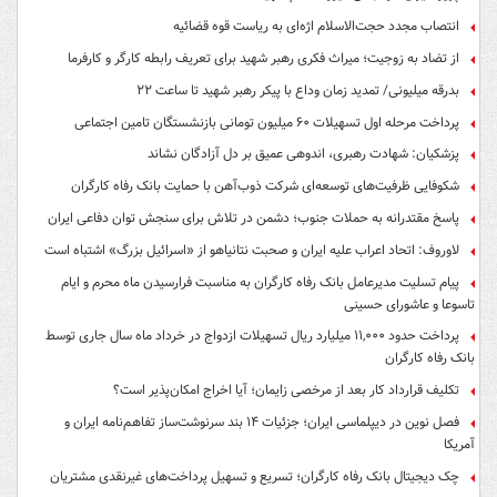
انتصاب مجدد حجت‌الاسلام اژه‌ای به ریاست قوه‌ قضائیه
از تضاد به زوجیت؛ میراث فکری رهبر شهید برای تعریف رابطه کارگر و کارفرما
بدرقه میلیونی/ تمدید زمان وداع با پیکر رهبر شهید تا ساعت ۲۲
پرداخت مرحله اول تسهیلات ۶۰ میلیون تومانی بازنشستگان تامین اجتماعی
پزشکیان: شهادت رهبری، اندوهی عمیق بر دل آزادگان نشاند
شکوفایی ظرفیت‌های توسعه‌ای شرکت ذوب‌آهن با حمایت‌ بانک رفاه کارگران
پاسخ مقتدرانه به حملات جنوب؛ دشمن در تلاش برای سنجش توان دفاعی ایران
لاوروف: اتحاد اعراب علیه ایران و صحبت نتانیاهو از «اسرائیل بزرگ» اشتباه است
پیام تسلیت مدیرعامل بانک رفاه کارگران به مناسبت فرارسیدن ماه محرم و ایام
تاسوعا و عاشورای حسینی
پرداخت حدود ۱۱,۰۰۰ میلیارد ریال تسهیلات ازدواج در خرداد ماه سال جاری توسط
بانک رفاه کارگران
تکلیف قرارداد کار بعد از مرخصی زایمان؛ آیا اخراج امکان‌پذیر است؟
فصل نوین در دیپلماسی ایران؛ جزئیات ۱۴ بند سرنوشت‌ساز تفاهم‌نامه ایران و
آمریکا
چک دیجیتال بانک رفاه کارگران؛ تسریع و تسهیل پرداخت‌های غیرنقدی مشتریان