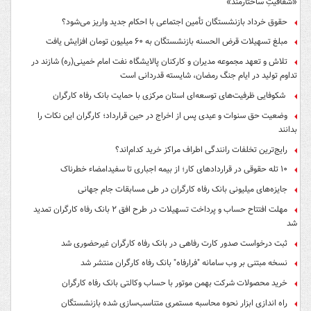
«شفافیتِ ساختارمند»
حقوق خرداد بازنشستگان تأمین اجتماعی با احکام جدید واریز می‌شود؟
مبلغ تسهیلات قرض الحسنه بازنشستگان به ۶۰ میلیون تومان افزایش یافت
تلاش و تعهد مجموعه مدیران و کارکنان پالایشگاه نفت امام خمینی(ره) شازند در
تداوم تولید در ایام جنگ رمضان، شایسته قدردانی است
شکوفایی ظرفیت‌های توسعه‌ای استان مرکزی با حمایت بانک رفاه کارگران
وضعیت حق سنوات و عیدی پس از اخراج در حین قرارداد؛ کارگران این نکات را
بدانند
رایج‌ترین تخلفات رانندگی اطراف مراکز خرید کدام‌اند؟
۱۰ تله حقوقی در قراردادهای کار؛ از بیمه اجباری تا سفیدامضاء خطرناک
جایزه‌های میلیونی بانک رفاه کارگران در طی مسابقات جام جهانی
مهلت افتتاح حساب و پرداخت تسهیلات در طرح افق ۲ بانک رفاه کارگران تمدید
شد
ثبت درخواست صدور کارت رفاهی در بانک رفاه کارگران غیرحضوری شد
نسخه مبتنی بر وب سامانه "فرارفاه" بانک رفاه کارگران منتشر شد
خرید محصولات شرکت بهمن موتور با حساب وکالتی بانک رفاه کارگران
راه اندازی ابزار نحوه محاسبه مستمری متناسب‌سازی شده بازنشستگان