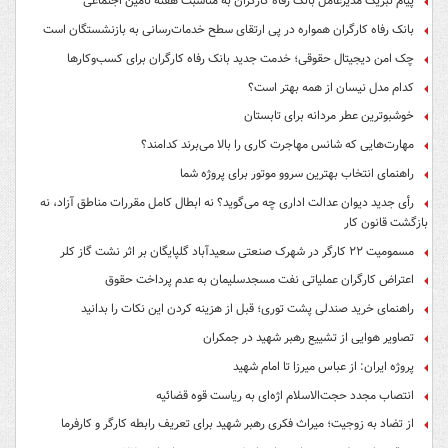
پیام تبریک مدیرعامل بانک رفاه کارگران به مناسبت هفته تامین اجتماعی
بانک رفاه کارگران همواره در پی ارتقای سطح خدمات‌رسانی به بازنشستگان است
چک امن دیجیتال حقوقی؛ خدمت جدید بانک رفاه کارگران برای کسب‌وکارها
کدام مدل نیسان از همه بهتر است؟
خوشبوترین عطر مردانه برای تابستان
مهارت‌هایی که شانس مهاجرت کاری را بالا می‌برند کدامند؟
راهنمای انتخاب بهترین سروو موتور برای پروژه شما
رأی جدید دیوان عدالت اداری چه می‌گوید؟ نه ابطال کامل مقررات مناطق آزاد، نه
بازگشت قانون کار
مسمومیت ۲۲ کارگر در شهرک صنعتی سعیدآباد گلپایگان بر اثر نشت گاز کلر
اعتراض کارگران عملیاتی نفت مسجدسلیمان به عدم پرداخت حقوق
راهنمای خرید صندلی پشت توری؛ قبل از هزینه کردن این نکات را بدانید
تصاویر هوایی از تشییع رهبر شهید در جمکران
پروژه ایران: از عباس میرزا تا امام شهید
انتصاب مجدد حجت‌الاسلام اژه‌ای به ریاست قوه‌ قضائیه
از تضاد به زوجیت؛ میراث فکری رهبر شهید برای تعریف رابطه کارگر و کارفرما