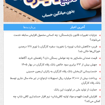
آخرین اخبار
پربازدیدها
جزئیات تغییرات قانون بازنشستگی؛ چه کسانی مشمول افزایش سابقه خدمت
می‌شوند؟
فریبِ «کاهش شتاب تورم» را نخورید؛ سفره کارگران با تورم ۱۲۸ درصدی
خوراکی‌ها خالی شد!
قیمت صندلی ماساژور به چه عواملی بستگی دارد؟ راهنمای خرید آگاهانه
جهش بیش از ۳۳ برابری سود خالص بانک رفاه کارگران در بهار ۱۴۰۵
خدمت‌رسانی اثربخش بانک رفاه کارگران به زائران اربعین حسینی
پرداخت بیش از ۱۲,۰۰۰ میلیارد ریال تسهیلات ازدواج در تیر ماه سال جاری توسط
بانک رفاه کارگران
حمایت از تولید ملی در اولویت این بانک
افزایش قیمت قهوه و مواد اولیه کافی‌شاپ؛ نرم افزار حسابداری کافی شاپ چه
کمکی می‌کند؟