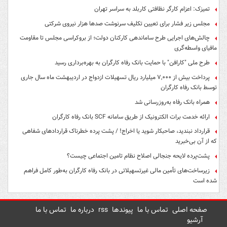
تمیزک: اعزام کارگر نظافتی کاربلد به سراسر تهران
مجلس زیر فشار برای تعیین تکلیف سرنوشت صدها هزار نیروی شرکتی
چالش‌های اجرایی طرح ساماندهی کارکنان دولت؛ از بروکراسی مجلس تا مقاومت
مافیای واسطه‌گری
طرح ملی "کارافن" با حمایت بانک رفاه کارگران به بهره‌برداری رسید
پرداخت بیش از ۷,۰۰۰ میلیارد ریال تسهیلات ازدواج در اردیبهشت ماه سال جاری
توسط بانک رفاه کارگران
همراه بانک رفاه به‌روزرسانی شد
ارائه خدمت برات الکترونیک از طریق سامانه SCF بانک رفاه کارگران
قرارداد نبندید، صاحبکار شوید یا اخراج! / پشت پرده خطرناک قراردادهای شفاهی
که از آن بی‌خبرید
پشت‌پرده لایحه جنجالی اصلاح نظام تامین اجتماعی چیست؟
زیرساخت‌های تأمین مالی غیرتسهیلاتی در بانک رفاه کارگران به‌طور کامل فراهم
شده است
صفحه اصلی
تماس با ما
پیوندها
rss
درباره ما
تماس با ما
آرشیو