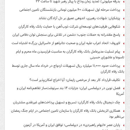
بدرقه میلیونی/ تمدید زمان وداع با پیکر رهبر شهید تا ساعت ۲۲
پرداخت مرحله اول تسهیلات ۶۰ میلیون تومانی بازنشستگان تامین اجتماعی
پزشکیان: شهادت رهبری، اندوهی عمیق بر دل آزادگان نشاند
شکوفایی ظرفیت‌های توسعه‌ای شرکت ذوب‌آهن با حمایت‌ بانک رفاه کارگران
پاسخ مقتدرانه به حملات جنوب؛ دشمن در تلاش برای سنجش توان دفاعی ایران
لاوروف: اتحاد اعراب علیه ایران و صحبت نتانیاهو از «اسرائیل بزرگ» اشتباه است
پیام تسلیت مدیرعامل بانک رفاه کارگران به مناسبت فرارسیدن ماه محرم و ایام
تاسوعا و عاشورای حسینی
پرداخت حدود ۱۱,۰۰۰ میلیارد ریال تسهیلات ازدواج در خرداد ماه سال جاری توسط
بانک رفاه کارگران
تکلیف قرارداد کار بعد از مرخصی زایمان؛ آیا اخراج امکان‌پذیر است؟
فصل نوین در دیپلماسی ایران؛ جزئیات ۱۴ بند سرنوشت‌ساز تفاهم‌نامه ایران و
آمریکا
چک دیجیتال بانک رفاه کارگران؛ تسریع و تسهیل پرداخت‌های غیرنقدی مشتریان
همکاری اثربخش بانک رفاه کارگران با سازمان تامین اجتماعی در ایام جنگ رمضان
بی‌نظیر بود
پایان عصرِ «ابهام راهبردی» در دیپلماسی؛ توافق ایران و آمریکا در آزمونِ