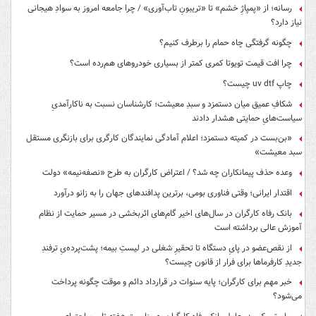
رسانه؛ از «پمپاژِ خشم» تا «تریبونِ تاب‌آوری» / چرا جامعه امروز به سوادِ هیجانی
نیاز دارد؟
چگونه گرفتگی چاه حمام را برطرف کنیم؟
چرا افت قیمت تویوتا کمری کمتر از بسیاری خودروهای هم‌رده است؟
چاپ uv dtf چیست؟
شکافِ عمیق میان دستمزد و سبدِ معیشت؛ کارشناسان نسبت به ناکارآمدیِ
سیاست‌هایِ حمایتی هشدار دادند
«بن‌بست در کمیته دستمزد؛ اعلام آمادگی نمایندگان کارگری برای بازنگری مستقل
سبد معیشت»
وعده حذف پیمانکاران چه شد؟ / اعتراض کارگران به طرح «نصفه‌نیمه» دولت
اقتدار ایرانی؛ وقتی فناوری بومی، برترین پدافندهای جهان را به زانو درآورد
بانک رفاه کارگران در سال‌های اخیر گام‌های اثربخشی در مسیر حمایت از نظام
آموزش عالی برداشته است
از نقص‌عضو در پایِ دستگاه تا تحقیرِ شغلی در لیستِ بیمه؛ پشت‌پرده‌یِ ترفندِ
جدیدِ کارفرماها برای فرار از قانون چیست؟
خبر مهم برای کارگران؛ پایه سنوات در قرارداد دائم و موقت چگونه پرداخت
می‌شود؟