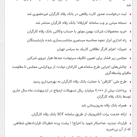
شد
ثبت درخواست صدور کارت رفاهی در بانک رفاه کارگران غیرحضوری شد
نسخه مبتنی بر وب سامانه "فرارفاه" بانک رفاه کارگران منتشر شد
خرید محصولات شرکت بهمن موتور با حساب وکالتی بانک رفاه کارگران
راه اندازی ابزار نحوه محاسبه مستمری متناسب‌سازی شده بازنشستگان
تمیزک: اعزام کارگر نظافتی کاربلد به سراسر تهران
مجلس زیر فشار برای تعیین تکلیف سرنوشت صدها هزار نیروی شرکتی
چالش‌های اجرایی طرح ساماندهی کارکنان دولت؛ از بروکراسی مجلس تا مقاومت
مافیای واسطه‌گری
طرح ملی "کارافن" با حمایت بانک رفاه کارگران به بهره‌برداری رسید
پرداخت بیش از ۷,۰۰۰ میلیارد ریال تسهیلات ازدواج در اردیبهشت ماه سال جاری
توسط بانک رفاه کارگران
همراه بانک رفاه به‌روزرسانی شد
ارائه خدمت برات الکترونیک از طریق سامانه SCF بانک رفاه کارگران
قرارداد نبندید، صاحبکار شوید یا اخراج! / پشت پرده خطرناک قراردادهای شفاهی
که از آن بی‌خبرید