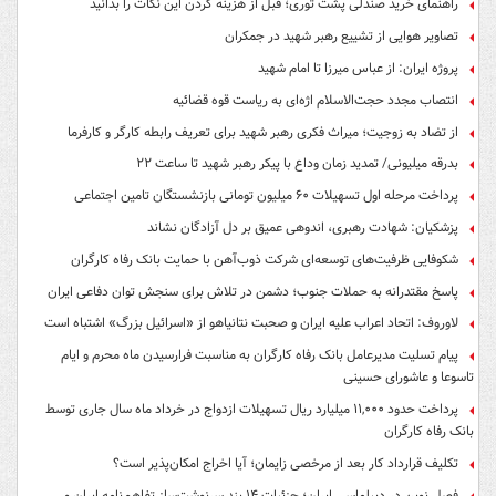
راهنمای خرید صندلی پشت توری؛ قبل از هزینه کردن این نکات را بدانید
تصاویر هوایی از تشییع رهبر شهید در جمکران
پروژه ایران: از عباس میرزا تا امام شهید
انتصاب مجدد حجت‌الاسلام اژه‌ای به ریاست قوه‌ قضائیه
از تضاد به زوجیت؛ میراث فکری رهبر شهید برای تعریف رابطه کارگر و کارفرما
بدرقه میلیونی/ تمدید زمان وداع با پیکر رهبر شهید تا ساعت ۲۲
پرداخت مرحله اول تسهیلات ۶۰ میلیون تومانی بازنشستگان تامین اجتماعی
پزشکیان: شهادت رهبری، اندوهی عمیق بر دل آزادگان نشاند
شکوفایی ظرفیت‌های توسعه‌ای شرکت ذوب‌آهن با حمایت‌ بانک رفاه کارگران
پاسخ مقتدرانه به حملات جنوب؛ دشمن در تلاش برای سنجش توان دفاعی ایران
لاوروف: اتحاد اعراب علیه ایران و صحبت نتانیاهو از «اسرائیل بزرگ» اشتباه است
پیام تسلیت مدیرعامل بانک رفاه کارگران به مناسبت فرارسیدن ماه محرم و ایام
تاسوعا و عاشورای حسینی
پرداخت حدود ۱۱,۰۰۰ میلیارد ریال تسهیلات ازدواج در خرداد ماه سال جاری توسط
بانک رفاه کارگران
تکلیف قرارداد کار بعد از مرخصی زایمان؛ آیا اخراج امکان‌پذیر است؟
فصل نوین در دیپلماسی ایران؛ جزئیات ۱۴ بند سرنوشت‌ساز تفاهم‌نامه ایران و