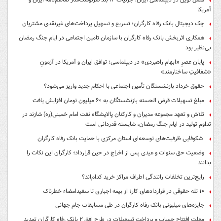
آمریکا
چک دیجیتال بانک رفاه کارگران؛ تسریع و تسهیل پرداخت‌های غیرنقدی مشتریان
همکاری اثربخش بانک رفاه کارگران با سازمان تامین اجتماعی در ایام جنگ رمضان
بی‌نظیر بود
پایان عصرِ «ابهام راهبردی» در دیپلماسی؛ توافق ایران و آمریکا در آزمونِ
«شفافیتِ ساختارمند»
حقوق خرداد بازنشستگان تأمین اجتماعی با احکام جدید واریز می‌شود؟
مبلغ تسهیلات قرض الحسنه بازنشستگان به ۶۰ میلیون تومان افزایش یافت
تلاش و تعهد مجموعه مدیران و کارکنان پالایشگاه نفت امام خمینی(ره) شازند در
تداوم تولید در ایام جنگ رمضان، شایسته قدردانی است
شکوفایی ظرفیت‌های توسعه‌ای استان مرکزی با حمایت بانک رفاه کارگران
وضعیت حق سنوات و عیدی پس از اخراج در حین قرارداد؛ کارگران این نکات را
بدانند
رایج‌ترین تخلفات رانندگی اطراف مراکز خرید کدام‌اند؟
۱۰ تله حقوقی در قراردادهای کار؛ از بیمه اجباری تا سفیدامضاء خطرناک
جایزه‌های میلیونی بانک رفاه کارگران در طی مسابقات جام جهانی
مهلت افتتاح حساب و پرداخت تسهیلات در طرح افق ۲ بانک رفاه کارگران تمدید