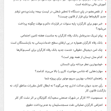
آموزش عالی برداشته است
از نقص‌عضو در پایِ دستگاه تا تحقیرِ شغلی در لیستِ بیمه؛ پشت‌پرده‌یِ ترفندِ
جدیدِ کارفرماها برای فرار از قانون چیست؟
خبر مهم برای کارگران؛ پایه سنوات در قرارداد دائم و موقت چگونه پرداخت
می‌شود؟
پیام تبریک مدیرعامل بانک رفاه کارگران به مناسبت هفته تامین اجتماعی
بانک رفاه کارگران همواره در پی ارتقای سطح خدمات‌رسانی به بازنشستگان است
چک امن دیجیتال حقوقی؛ خدمت جدید بانک رفاه کارگران برای کسب‌وکارها
کدام مدل نیسان از همه بهتر است؟
خوشبوترین عطر مردانه برای تابستان
مهارت‌هایی که شانس مهاجرت کاری را بالا می‌برند کدامند؟
راهنمای انتخاب بهترین سروو موتور برای پروژه شما
رأی جدید دیوان عدالت اداری چه می‌گوید؟ نه ابطال کامل مقررات مناطق آزاد، نه
بازگشت قانون کار
مسمومیت ۲۲ کارگر در شهرک صنعتی سعیدآباد گلپایگان بر اثر نشت گاز کلر
اعتراض کارگران عملیاتی نفت مسجدسلیمان به عدم پرداخت حقوق