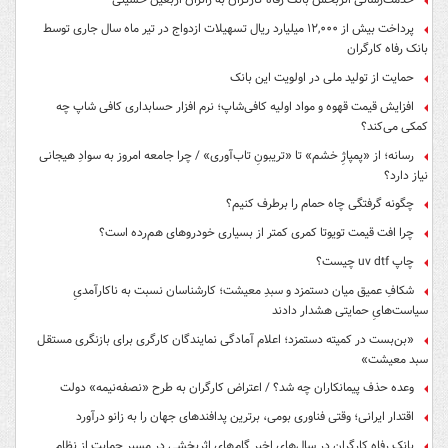
پرداخت بیش از ۱۲,۰۰۰ میلیارد ریال تسهیلات ازدواج در تیر ماه سال جاری توسط
بانک رفاه کارگران
حمایت از تولید ملی در اولویت این بانک
افزایش قیمت قهوه و مواد اولیه کافی‌شاپ؛ نرم افزار حسابداری کافی شاپ چه
کمکی می‌کند؟
رسانه؛ از «پمپاژِ خشم» تا «تریبونِ تاب‌آوری» / چرا جامعه امروز به سوادِ هیجانی
نیاز دارد؟
چگونه گرفتگی چاه حمام را برطرف کنیم؟
چرا افت قیمت تویوتا کمری کمتر از بسیاری خودروهای هم‌رده است؟
چاپ uv dtf چیست؟
شکافِ عمیق میان دستمزد و سبدِ معیشت؛ کارشناسان نسبت به ناکارآمدیِ
سیاست‌هایِ حمایتی هشدار دادند
«بن‌بست در کمیته دستمزد؛ اعلام آمادگی نمایندگان کارگری برای بازنگری مستقل
سبد معیشت»
وعده حذف پیمانکاران چه شد؟ / اعتراض کارگران به طرح «نصفه‌نیمه» دولت
اقتدار ایرانی؛ وقتی فناوری بومی، برترین پدافندهای جهان را به زانو درآورد
بانک رفاه کارگران در سال‌های اخیر گام‌های اثربخشی در مسیر حمایت از نظام