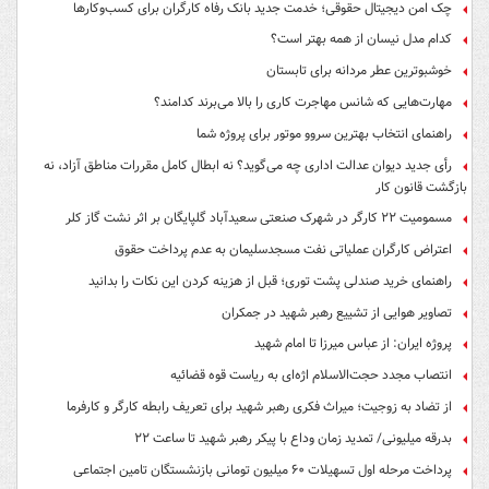
چک امن دیجیتال حقوقی؛ خدمت جدید بانک رفاه کارگران برای کسب‌وکارها
کدام مدل نیسان از همه بهتر است؟
خوشبوترین عطر مردانه برای تابستان
مهارت‌هایی که شانس مهاجرت کاری را بالا می‌برند کدامند؟
راهنمای انتخاب بهترین سروو موتور برای پروژه شما
رأی جدید دیوان عدالت اداری چه می‌گوید؟ نه ابطال کامل مقررات مناطق آزاد، نه
بازگشت قانون کار
مسمومیت ۲۲ کارگر در شهرک صنعتی سعیدآباد گلپایگان بر اثر نشت گاز کلر
اعتراض کارگران عملیاتی نفت مسجدسلیمان به عدم پرداخت حقوق
راهنمای خرید صندلی پشت توری؛ قبل از هزینه کردن این نکات را بدانید
تصاویر هوایی از تشییع رهبر شهید در جمکران
پروژه ایران: از عباس میرزا تا امام شهید
انتصاب مجدد حجت‌الاسلام اژه‌ای به ریاست قوه‌ قضائیه
از تضاد به زوجیت؛ میراث فکری رهبر شهید برای تعریف رابطه کارگر و کارفرما
بدرقه میلیونی/ تمدید زمان وداع با پیکر رهبر شهید تا ساعت ۲۲
پرداخت مرحله اول تسهیلات ۶۰ میلیون تومانی بازنشستگان تامین اجتماعی