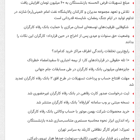
مبلغ تسهیلات قرض الحسنه بازنشستگان به ۶۰ میلیون تومان افزایش یافت
تلاش و تعهد مجموعه مدیران و کارکنان پالایشگاه نفت امام خمینی(ره) شازند در
تداوم تولید در ایام جنگ رمضان، شایسته قدردانی است
شکوفایی ظرفیت‌های توسعه‌ای استان مرکزی با حمایت بانک رفاه کارگران
وضعیت حق سنوات و عیدی پس از اخراج در حین قرارداد؛ کارگران این نکات را
بدانند
رایج‌ترین تخلفات رانندگی اطراف مراکز خرید کدام‌اند؟
۱۰ تله حقوقی در قراردادهای کار؛ از بیمه اجباری تا سفیدامضاء خطرناک
جایزه‌های میلیونی بانک رفاه کارگران در طی مسابقات جام جهانی
مهلت افتتاح حساب و پرداخت تسهیلات در طرح افق ۲ بانک رفاه کارگران تمدید
شد
ثبت درخواست صدور کارت رفاهی در بانک رفاه کارگران غیرحضوری شد
نسخه مبتنی بر وب سامانه "فرارفاه" بانک رفاه کارگران منتشر شد
خرید محصولات شرکت بهمن موتور با حساب وکالتی بانک رفاه کارگران
راه اندازی ابزار نحوه محاسبه مستمری متناسب‌سازی شده بازنشستگان
تمیزک: اعزام کارگر نظافتی کاربلد به سراسر تهران
مجلس زیر فشار برای تعیین تکلیف سرنوشت صدها هزار نیروی شرکتی