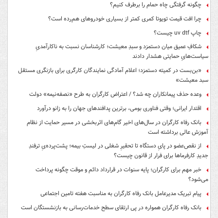
چگونه گرفتگی چاه حمام را برطرف کنیم؟
چرا افت قیمت تویوتا کمری کمتر از بسیاری خودروهای هم‌رده است؟
چاپ uv dtf چیست؟
شکافِ عمیق میان دستمزد و سبدِ معیشت؛ کارشناسان نسبت به ناکارآمدیِ
سیاست‌هایِ حمایتی هشدار دادند
«بن‌بست در کمیته دستمزد؛ اعلام آمادگی نمایندگان کارگری برای بازنگری مستقل
سبد معیشت»
وعده حذف پیمانکاران چه شد؟ / اعتراض کارگران به طرح «نصفه‌نیمه» دولت
اقتدار ایرانی؛ وقتی فناوری بومی، برترین پدافندهای جهان را به زانو درآورد
بانک رفاه کارگران در سال‌های اخیر گام‌های اثربخشی در مسیر حمایت از نظام
آموزش عالی برداشته است
از نقص‌عضو در پایِ دستگاه تا تحقیرِ شغلی در لیستِ بیمه؛ پشت‌پرده‌یِ ترفندِ
جدیدِ کارفرماها برای فرار از قانون چیست؟
خبر مهم برای کارگران؛ پایه سنوات در قرارداد دائم و موقت چگونه پرداخت
می‌شود؟
پیام تبریک مدیرعامل بانک رفاه کارگران به مناسبت هفته تامین اجتماعی
بانک رفاه کارگران همواره در پی ارتقای سطح خدمات‌رسانی به بازنشستگان است