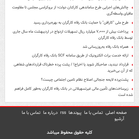
چالش‌های اجرایی طرح ساماندهی کارکنان دولت؛ از بروکراسی مجلس تا مقاومت
مافیای واسطه‌گری
طرح ملی "کارافن" با حمایت بانک رفاه کارگران به بهره‌برداری رسید
پرداخت بیش از ۷,۰۰۰ میلیارد ریال تسهیلات ازدواج در اردیبهشت ماه سال جاری
توسط بانک رفاه کارگران
همراه بانک رفاه به‌روزرسانی شد
ارائه خدمت برات الکترونیک از طریق سامانه SCF بانک رفاه کارگران
قرارداد نبندید، صاحبکار شوید یا اخراج! / پشت پرده خطرناک قراردادهای شفاهی
که از آن بی‌خبرید
پشت‌پرده لایحه جنجالی اصلاح نظام تامین اجتماعی چیست؟
زیرساخت‌های تأمین مالی غیرتسهیلاتی در بانک رفاه کارگران به‌طور کامل فراهم
شده است
صفحه اصلی
تماس با ما
پیوندها
rss
درباره ما
تماس با ما
آرشیو
کلیه حقوق محفوظ میباشد