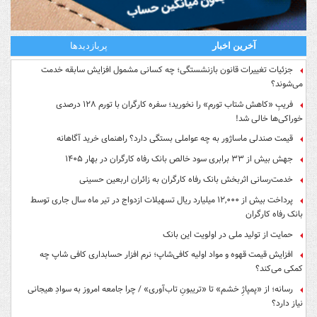
آخرین اخبار
پربازدیدها
جزئیات تغییرات قانون بازنشستگی؛ چه کسانی مشمول افزایش سابقه خدمت
می‌شوند؟
فریبِ «کاهش شتاب تورم» را نخورید؛ سفره کارگران با تورم ۱۲۸ درصدی
خوراکی‌ها خالی شد!
قیمت صندلی ماساژور به چه عواملی بستگی دارد؟ راهنمای خرید آگاهانه
جهش بیش از ۳۳ برابری سود خالص بانک رفاه کارگران در بهار ۱۴۰۵
خدمت‌رسانی اثربخش بانک رفاه کارگران به زائران اربعین حسینی
پرداخت بیش از ۱۲,۰۰۰ میلیارد ریال تسهیلات ازدواج در تیر ماه سال جاری توسط
بانک رفاه کارگران
حمایت از تولید ملی در اولویت این بانک
افزایش قیمت قهوه و مواد اولیه کافی‌شاپ؛ نرم افزار حسابداری کافی شاپ چه
کمکی می‌کند؟
رسانه؛ از «پمپاژِ خشم» تا «تریبونِ تاب‌آوری» / چرا جامعه امروز به سوادِ هیجانی
نیاز دارد؟