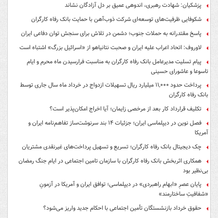
پزشکیان: شهادت رهبری، اندوهی عمیق بر دل آزادگان نشاند
شکوفایی ظرفیت‌های توسعه‌ای شرکت ذوب‌آهن با حمایت‌ بانک رفاه کارگران
پاسخ مقتدرانه به حملات جنوب؛ دشمن در تلاش برای سنجش توان دفاعی ایران
لاوروف: اتحاد اعراب علیه ایران و صحبت نتانیاهو از «اسرائیل بزرگ» اشتباه است
پیام تسلیت مدیرعامل بانک رفاه کارگران به مناسبت فرارسیدن ماه محرم و ایام
تاسوعا و عاشورای حسینی
پرداخت حدود ۱۱,۰۰۰ میلیارد ریال تسهیلات ازدواج در خرداد ماه سال جاری توسط
بانک رفاه کارگران
تکلیف قرارداد کار بعد از مرخصی زایمان؛ آیا اخراج امکان‌پذیر است؟
فصل نوین در دیپلماسی ایران؛ جزئیات ۱۴ بند سرنوشت‌ساز تفاهم‌نامه ایران و
آمریکا
چک دیجیتال بانک رفاه کارگران؛ تسریع و تسهیل پرداخت‌های غیرنقدی مشتریان
همکاری اثربخش بانک رفاه کارگران با سازمان تامین اجتماعی در ایام جنگ رمضان
بی‌نظیر بود
پایان عصرِ «ابهام راهبردی» در دیپلماسی؛ توافق ایران و آمریکا در آزمونِ
«شفافیتِ ساختارمند»
حقوق خرداد بازنشستگان تأمین اجتماعی با احکام جدید واریز می‌شود؟