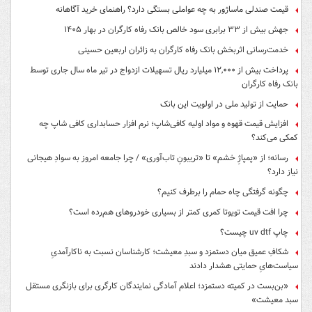
قیمت صندلی ماساژور به چه عواملی بستگی دارد؟ راهنمای خرید آگاهانه
جهش بیش از ۳۳ برابری سود خالص بانک رفاه کارگران در بهار ۱۴۰۵
خدمت‌رسانی اثربخش بانک رفاه کارگران به زائران اربعین حسینی
پرداخت بیش از ۱۲,۰۰۰ میلیارد ریال تسهیلات ازدواج در تیر ماه سال جاری توسط
بانک رفاه کارگران
حمایت از تولید ملی در اولویت این بانک
افزایش قیمت قهوه و مواد اولیه کافی‌شاپ؛ نرم افزار حسابداری کافی شاپ چه
کمکی می‌کند؟
رسانه؛ از «پمپاژِ خشم» تا «تریبونِ تاب‌آوری» / چرا جامعه امروز به سوادِ هیجانی
نیاز دارد؟
چگونه گرفتگی چاه حمام را برطرف کنیم؟
چرا افت قیمت تویوتا کمری کمتر از بسیاری خودروهای هم‌رده است؟
چاپ uv dtf چیست؟
شکافِ عمیق میان دستمزد و سبدِ معیشت؛ کارشناسان نسبت به ناکارآمدیِ
سیاست‌هایِ حمایتی هشدار دادند
«بن‌بست در کمیته دستمزد؛ اعلام آمادگی نمایندگان کارگری برای بازنگری مستقل
سبد معیشت»