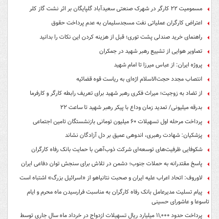
مسمومیت ۲۲ کارگر در شهرک صنعتی سعیدآباد گلپایگان بر اثر نشت گاز کلر
اعتراض کارگران عملیاتی نفت مسجدسلیمان به عدم پرداخت حقوق
راهنمای خرید صندلی پشت توری؛ قبل از هزینه کردن این نکات را بدانید
تصاویر هوایی از تشییع رهبر شهید در جمکران
پروژه ایران: از عباس میرزا تا امام شهید
انتصاب مجدد حجت‌الاسلام اژه‌ای به ریاست قوه‌ قضائیه
از تضاد به زوجیت؛ میراث فکری رهبر شهید برای تعریف رابطه کارگر و کارفرما
بدرقه میلیونی/ تمدید زمان وداع با پیکر رهبر شهید تا ساعت ۲۲
پرداخت مرحله اول تسهیلات ۶۰ میلیون تومانی بازنشستگان تامین اجتماعی
پزشکیان: شهادت رهبری، اندوهی عمیق بر دل آزادگان نشاند
شکوفایی ظرفیت‌های توسعه‌ای شرکت ذوب‌آهن با حمایت‌ بانک رفاه کارگران
پاسخ مقتدرانه به حملات جنوب؛ دشمن در تلاش برای سنجش توان دفاعی ایران
لاوروف: اتحاد اعراب علیه ایران و صحبت نتانیاهو از «اسرائیل بزرگ» اشتباه است
پیام تسلیت مدیرعامل بانک رفاه کارگران به مناسبت فرارسیدن ماه محرم و ایام
تاسوعا و عاشورای حسینی
پرداخت حدود ۱۱,۰۰۰ میلیارد ریال تسهیلات ازدواج در خرداد ماه سال جاری توسط