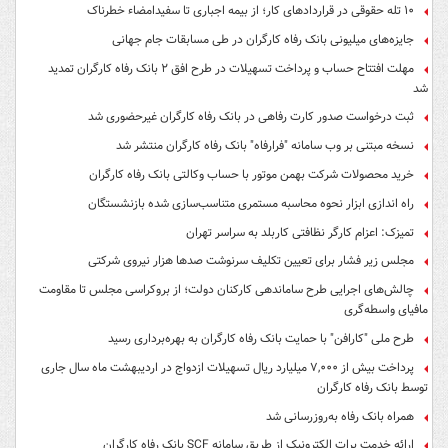
۱۰ تله حقوقی در قراردادهای کار؛ از بیمه اجباری تا سفیدامضاء خطرناک
جایزه‌های میلیونی بانک رفاه کارگران در طی مسابقات جام جهانی
مهلت افتتاح حساب و پرداخت تسهیلات در طرح افق ۲ بانک رفاه کارگران تمدید
شد
ثبت درخواست صدور کارت رفاهی در بانک رفاه کارگران غیرحضوری شد
نسخه مبتنی بر وب سامانه "فرارفاه" بانک رفاه کارگران منتشر شد
خرید محصولات شرکت بهمن موتور با حساب وکالتی بانک رفاه کارگران
راه اندازی ابزار نحوه محاسبه مستمری متناسب‌سازی شده بازنشستگان
تمیزک: اعزام کارگر نظافتی کاربلد به سراسر تهران
مجلس زیر فشار برای تعیین تکلیف سرنوشت صدها هزار نیروی شرکتی
چالش‌های اجرایی طرح ساماندهی کارکنان دولت؛ از بروکراسی مجلس تا مقاومت
مافیای واسطه‌گری
طرح ملی "کارافن" با حمایت بانک رفاه کارگران به بهره‌برداری رسید
پرداخت بیش از ۷,۰۰۰ میلیارد ریال تسهیلات ازدواج در اردیبهشت ماه سال جاری
توسط بانک رفاه کارگران
همراه بانک رفاه به‌روزرسانی شد
ارائه خدمت برات الکترونیک از طریق سامانه SCF بانک رفاه کارگران