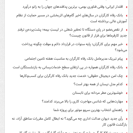
اقتدار ایرانی؛ وقتی فناوری بومی، برترین پدافندهای جهان را به زانو درآورد
بانک رفاه کارگران در سال‌های اخیر گام‌های اثربخشی در مسیر حمایت از نظام
آموزش عالی برداشته است
از نقص‌عضو در پایِ دستگاه تا تحقیرِ شغلی در لیستِ بیمه؛ پشت‌پرده‌یِ ترفندِ
جدیدِ کارفرماها برای فرار از قانون چیست؟
خبر مهم برای کارگران؛ پایه سنوات در قرارداد دائم و موقت چگونه پرداخت
می‌شود؟
پیام تبریک مدیرعامل بانک رفاه کارگران به مناسبت هفته تامین اجتماعی
بانک رفاه کارگران همواره در پی ارتقای سطح خدمات‌رسانی به بازنشستگان است
چک امن دیجیتال حقوقی؛ خدمت جدید بانک رفاه کارگران برای کسب‌وکارها
کدام مدل نیسان از همه بهتر است؟
خوشبوترین عطر مردانه برای تابستان
مهارت‌هایی که شانس مهاجرت کاری را بالا می‌برند کدامند؟
راهنمای انتخاب بهترین سروو موتور برای پروژه شما
رأی جدید دیوان عدالت اداری چه می‌گوید؟ نه ابطال کامل مقررات مناطق آزاد، نه
بازگشت قانون کار
مسمومیت ۲۲ کارگر در شهرک صنعتی سعیدآباد گلپایگان بر اثر نشت گاز کلر