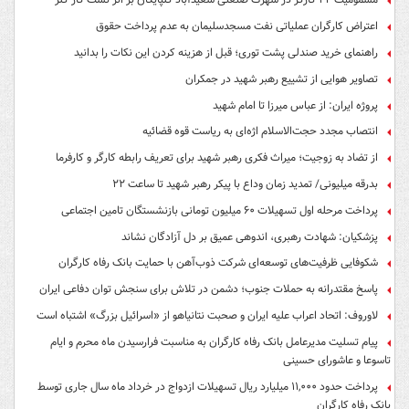
اعتراض کارگران عملیاتی نفت مسجدسلیمان به عدم پرداخت حقوق
راهنمای خرید صندلی پشت توری؛ قبل از هزینه کردن این نکات را بدانید
تصاویر هوایی از تشییع رهبر شهید در جمکران
پروژه ایران: از عباس میرزا تا امام شهید
انتصاب مجدد حجت‌الاسلام اژه‌ای به ریاست قوه‌ قضائیه
از تضاد به زوجیت؛ میراث فکری رهبر شهید برای تعریف رابطه کارگر و کارفرما
بدرقه میلیونی/ تمدید زمان وداع با پیکر رهبر شهید تا ساعت ۲۲
پرداخت مرحله اول تسهیلات ۶۰ میلیون تومانی بازنشستگان تامین اجتماعی
پزشکیان: شهادت رهبری، اندوهی عمیق بر دل آزادگان نشاند
شکوفایی ظرفیت‌های توسعه‌ای شرکت ذوب‌آهن با حمایت‌ بانک رفاه کارگران
پاسخ مقتدرانه به حملات جنوب؛ دشمن در تلاش برای سنجش توان دفاعی ایران
لاوروف: اتحاد اعراب علیه ایران و صحبت نتانیاهو از «اسرائیل بزرگ» اشتباه است
پیام تسلیت مدیرعامل بانک رفاه کارگران به مناسبت فرارسیدن ماه محرم و ایام
تاسوعا و عاشورای حسینی
پرداخت حدود ۱۱,۰۰۰ میلیارد ریال تسهیلات ازدواج در خرداد ماه سال جاری توسط
بانک رفاه کارگران