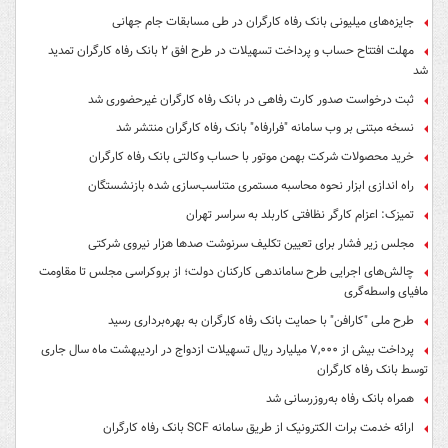
جایزه‌های میلیونی بانک رفاه کارگران در طی مسابقات جام جهانی
مهلت افتتاح حساب و پرداخت تسهیلات در طرح افق ۲ بانک رفاه کارگران تمدید
شد
ثبت درخواست صدور کارت رفاهی در بانک رفاه کارگران غیرحضوری شد
نسخه مبتنی بر وب سامانه "فرارفاه" بانک رفاه کارگران منتشر شد
خرید محصولات شرکت بهمن موتور با حساب وکالتی بانک رفاه کارگران
راه اندازی ابزار نحوه محاسبه مستمری متناسب‌سازی شده بازنشستگان
تمیزک: اعزام کارگر نظافتی کاربلد به سراسر تهران
مجلس زیر فشار برای تعیین تکلیف سرنوشت صدها هزار نیروی شرکتی
چالش‌های اجرایی طرح ساماندهی کارکنان دولت؛ از بروکراسی مجلس تا مقاومت
مافیای واسطه‌گری
طرح ملی "کارافن" با حمایت بانک رفاه کارگران به بهره‌برداری رسید
پرداخت بیش از ۷,۰۰۰ میلیارد ریال تسهیلات ازدواج در اردیبهشت ماه سال جاری
توسط بانک رفاه کارگران
همراه بانک رفاه به‌روزرسانی شد
ارائه خدمت برات الکترونیک از طریق سامانه SCF بانک رفاه کارگران