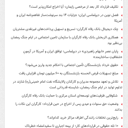
تکلیف قرارداد کار بعد از مرخصی زایمان؛ آیا اخراج امکان‌پذیر است؟
فصل نوین در دیپلماسی ایران؛ جزئیات ۱۴ بند سرنوشت‌ساز تفاهم‌نامه ایران و
آمریکا
چک دیجیتال بانک رفاه کارگران؛ تسریع و تسهیل پرداخت‌های غیرنقدی مشتریان
همکاری اثربخش بانک رفاه کارگران با سازمان تامین اجتماعی در ایام جنگ رمضان
بی‌نظیر بود
پایان عصرِ «ابهام راهبردی» در دیپلماسی؛ توافق ایران و آمریکا در آزمونِ
«شفافیتِ ساختارمند»
حقوق خرداد بازنشستگان تأمین اجتماعی با احکام جدید واریز می‌شود؟
مبلغ تسهیلات قرض الحسنه بازنشستگان به ۶۰ میلیون تومان افزایش یافت
تلاش و تعهد مجموعه مدیران و کارکنان پالایشگاه نفت امام خمینی(ره) شازند در
تداوم تولید در ایام جنگ رمضان، شایسته قدردانی است
شکوفایی ظرفیت‌های توسعه‌ای استان مرکزی با حمایت بانک رفاه کارگران
وضعیت حق سنوات و عیدی پس از اخراج در حین قرارداد؛ کارگران این نکات را
بدانند
رایج‌ترین تخلفات رانندگی اطراف مراکز خرید کدام‌اند؟
۱۰ تله حقوقی در قراردادهای کار؛ از بیمه اجباری تا سفیدامضاء خطرناک