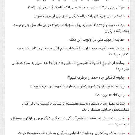
جهش بیش از ۳۳ برابری سود خالص بانک رفاه کارگران در بهار ۱۴۰۵
خدمت‌رسانی اثربخش بانک رفاه کارگران به زائران اربعین حسینی
پرداخت بیش از ۱۲,۰۰۰ میلیارد ریال تسهیلات ازدواج در تیر ماه سال جاری توسط
بانک رفاه کارگران
حمایت از تولید ملی در اولویت این بانک
افزایش قیمت قهوه و مواد اولیه کافی‌شاپ؛ نرم افزار حسابداری کافی شاپ چه
کمکی می‌کند؟
رسانه؛ از «پمپاژِ خشم» تا «تریبونِ تاب‌آوری» / چرا جامعه امروز به سوادِ هیجانی
نیاز دارد؟
چگونه گرفتگی چاه حمام را برطرف کنیم؟
چرا افت قیمت تویوتا کمری کمتر از بسیاری خودروهای هم‌رده است؟
چاپ uv dtf چیست؟
شکافِ عمیق میان دستمزد و سبدِ معیشت؛ کارشناسان نسبت به ناکارآمدیِ
سیاست‌هایِ حمایتی هشدار دادند
«بن‌بست در کمیته دستمزد؛ اعلام آمادگی نمایندگان کارگری برای بازنگری مستقل
سبد معیشت»
وعده حذف پیمانکاران چه شد؟ / اعتراض کارگران به طرح «نصفه‌نیمه» دولت