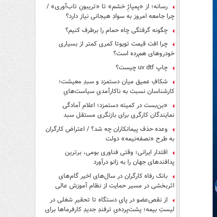
رسانه؛ از «پمپاژِ خشم» تا «تریبونِ تاب‌آوری» /
چرا جامعه امروز به سوادِ هیجانی نیاز دارد؟
چگونه گرفتگی چاه حمام را برطرف کنیم؟
چرا افت قیمت تویوتا کمری کمتر از بسیاری
خودروهای هم‌رده است؟
چاپ uv dtf چیست؟
شکافِ عمیق میان دستمزد و سبدِ معیشت؛
کارشناسان نسبت به ناکارآمدیِ سیاست‌هایِ
حمایتی هشدار دادند
«بن‌بست در کمیته دستمزد؛ اعلام آمادگی
نمایندگان کارگری برای بازنگری مستقل سبد
معیشت»
وعده حذف پیمانکاران چه شد؟ / اعتراض کارگران
به طرح «نصفه‌نیمه» دولت
اقتدار ایرانی؛ وقتی فناوری بومی، برترین
پدافندهای جهان را به زانو درآورد
بانک رفاه کارگران در سال‌های اخیر گام‌های
اثربخشی در مسیر حمایت از نظام آموزش عالی
برداشته است
از نقص‌عضو در پایِ دستگاه تا تحقیرِ شغلی در
لیستِ بیمه؛ پشت‌پرده‌یِ ترفندِ جدیدِ کارفرماها برای