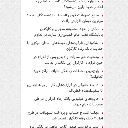
حقوق خرداد بازنشستگان تأمین اجتماعی با
احکام جدید واریز می‌شود؟
مبلغ تسهیلات قرض الحسنه بازنشستگان به ۶۰
میلیون تومان افزایش یافت
تلاش و تعهد مجموعه مدیران و کارکنان
پالایشگاه نفت امام خمینی(ره) شازند در تداوم
تولید در ایام جنگ رمضان، شایسته قدردانی است
شکوفایی ظرفیت‌های توسعه‌ای استان مرکزی با
حمایت بانک رفاه کارگران
وضعیت حق سنوات و عیدی پس از اخراج در
حین قرارداد؛ کارگران این نکات را بدانند
رایج‌ترین تخلفات رانندگی اطراف مراکز خرید
کدام‌اند؟
۱۰ تله حقوقی در قراردادهای کار؛ از بیمه اجباری
تا سفیدامضاء خطرناک
جایزه‌های میلیونی بانک رفاه کارگران در طی
مسابقات جام جهانی
مهلت افتتاح حساب و پرداخت تسهیلات در طرح
افق ۲ بانک رفاه کارگران تمدید شد
ثبت درخواست صدور کارت رفاهی در بانک رفاه