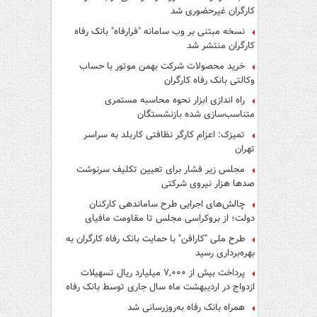
کارگران غیرحضوری شد
نسخه مبتنی بر وب سامانه "فرارفاه" بانک رفاه
کارگران منتشر شد
خرید محصولات شرکت بهمن موتور با حساب
وکالتی بانک رفاه کارگران
راه اندازی ابزار نحوه محاسبه مستمری
متناسب‌سازی شده بازنشستگان
تمیزک: اعزام کارگر نظافتی کاربلد به سراسر
تهران
مجلس زیر فشار برای تعیین تکلیف سرنوشت
صدها هزار نیروی شرکتی
چالش‌های اجرایی طرح ساماندهی کارکنان
دولت؛ از بروکراسی مجلس تا مقاومت مافیای
واسطه‌گری
طرح ملی "کارافن" با حمایت بانک رفاه کارگران به
بهره‌برداری رسید
پرداخت بیش از ۷,۰۰۰ میلیارد ریال تسهیلات
ازدواج در اردیبهشت ماه سال جاری توسط بانک رفاه
کارگران
همراه بانک رفاه به‌روزرسانی شد