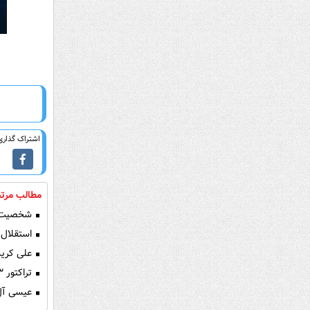
اشتراک گذاری 
مطالب مرتب
شخصیت ف
استقلال 
علی کریم
تراکتور ۳ - پیکان یک/ برف آمد، برق رفت، قرمزها سوم شدند
عیسی آل‌