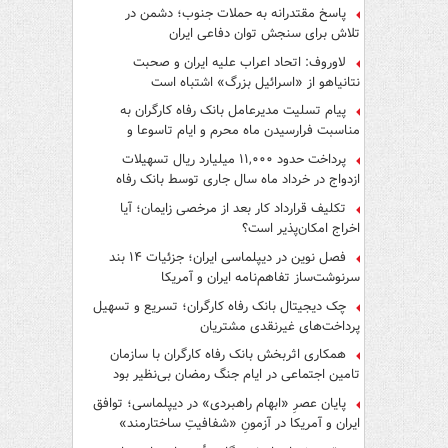
پاسخ مقتدرانه به حملات جنوب؛ دشمن در
تلاش برای سنجش توان دفاعی ایران
لاوروف: اتحاد اعراب علیه ایران و صحبت
نتانیاهو از «اسرائیل بزرگ» اشتباه است
پیام تسلیت مدیرعامل بانک رفاه کارگران به
مناسبت فرارسیدن ماه محرم و ایام تاسوعا و
عاشورای حسینی
پرداخت حدود ۱۱,۰۰۰ میلیارد ریال تسهیلات
ازدواج در خرداد ماه سال جاری توسط بانک رفاه
کارگران
تکلیف قرارداد کار بعد از مرخصی زایمان؛ آیا
اخراج امکان‌پذیر است؟
فصل نوین در دیپلماسی ایران؛ جزئیات ۱۴ بند
سرنوشت‌ساز تفاهم‌نامه ایران و آمریکا
چک دیجیتال بانک رفاه کارگران؛ تسریع و تسهیل
پرداخت‌های غیرنقدی مشتریان
همکاری اثربخش بانک رفاه کارگران با سازمان
تامین اجتماعی در ایام جنگ رمضان بی‌نظیر بود
پایان عصرِ «ابهام راهبردی» در دیپلماسی؛ توافق
ایران و آمریکا در آزمونِ «شفافیتِ ساختارمند»