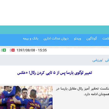
امت
گوناگون
ویدئو
دیوان عدالت اداری
بانک و بیمه
0
0
15:35 - 1397/08/08
لی
ورزشی
تغییر لوگوی بارسا پس از ۵ تایی کردن رئال! +عکس
کست تحقیر آمیز رئال مقابل بارسا در
مچنان ادامه دارد.