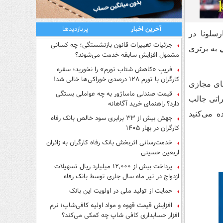
آخرین اخبار
پربازدیدها
سلونا در
جزئیات تغییرات قانون بازنشستگی؛ چه کسانی
به برتری
مشمول افزایش سابقه خدمت می‌شوند؟
فریبِ «کاهش شتاب تورم» را نخورید؛ سفره
کارگران با تورم ۱۲۸ درصدی خوراکی‌ها خالی شد!
ضای مجازی
قیمت صندلی ماساژور به چه عواملی بستگی
راتی جالب
دارد؟ راهنمای خرید آگاهانه
اهده می‌کنید
جهش بیش از ۳۳ برابری سود خالص بانک رفاه
کارگران در بهار ۱۴۰۵
خدمت‌رسانی اثربخش بانک رفاه کارگران به زائران
اربعین حسینی
پرداخت بیش از ۱۲,۰۰۰ میلیارد ریال تسهیلات
ازدواج در تیر ماه سال جاری توسط بانک رفاه
کارگران
حمایت از تولید ملی در اولویت این بانک
افزایش قیمت قهوه و مواد اولیه کافی‌شاپ؛ نرم
افزار حسابداری کافی شاپ چه کمکی می‌کند؟