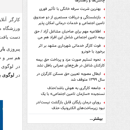
چالش‌ها و راهکارها
بهترین شربت سرفه خانگی با تأثیر فوری
بازنشستگی و دریافت مستمری از دو صندوق
کارگر آنل
تامین اجتماعی و خدمات درمانی امکان پذیر
است ؟
ورزشگاه مم
اطلاعیه مهم برای صاحبان مشاغل آزاد / حق
بیمه تامین اجتماعی شامل این افراد هم می
دست یافت.
شود
فوت کارگر خدماتی شهرداری مشهد بر اثر
پیروزی
بار
برخورد با خودرو
هم سر و صد
نحوه تسلیم صورت مزد و پرداخت حق بیمه
کارکنان شاغل در طرح‌های عمرانی باطل نشد
ابطال مصوبه تعیین حق مسکن کارگران در
در
لوگوی ب
سال ۱۳۹۹ متوقف شد
جامعه کارگری به هوش باشد/حذف
نسنجیده «سازمان تامین اجتماعی» با یک
تفاهم نامه!
رویای درمان رایگان قابل بازگشت نیست/در
نبود زیرساخت‌های الکترونیک حذف
دفترچه‌های بیمه اشتباه مضاعف است
بیشتر...