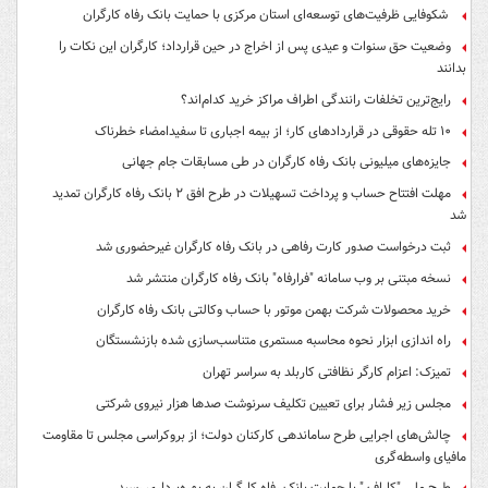
شکوفایی ظرفیت‌های توسعه‌ای استان مرکزی با حمایت بانک رفاه کارگران
وضعیت حق سنوات و عیدی پس از اخراج در حین قرارداد؛ کارگران این نکات را
بدانند
رایج‌ترین تخلفات رانندگی اطراف مراکز خرید کدام‌اند؟
۱۰ تله حقوقی در قراردادهای کار؛ از بیمه اجباری تا سفیدامضاء خطرناک
جایزه‌های میلیونی بانک رفاه کارگران در طی مسابقات جام جهانی
مهلت افتتاح حساب و پرداخت تسهیلات در طرح افق ۲ بانک رفاه کارگران تمدید
شد
ثبت درخواست صدور کارت رفاهی در بانک رفاه کارگران غیرحضوری شد
نسخه مبتنی بر وب سامانه "فرارفاه" بانک رفاه کارگران منتشر شد
خرید محصولات شرکت بهمن موتور با حساب وکالتی بانک رفاه کارگران
راه اندازی ابزار نحوه محاسبه مستمری متناسب‌سازی شده بازنشستگان
تمیزک: اعزام کارگر نظافتی کاربلد به سراسر تهران
مجلس زیر فشار برای تعیین تکلیف سرنوشت صدها هزار نیروی شرکتی
چالش‌های اجرایی طرح ساماندهی کارکنان دولت؛ از بروکراسی مجلس تا مقاومت
مافیای واسطه‌گری
طرح ملی "کارافن" با حمایت بانک رفاه کارگران به بهره‌برداری رسید