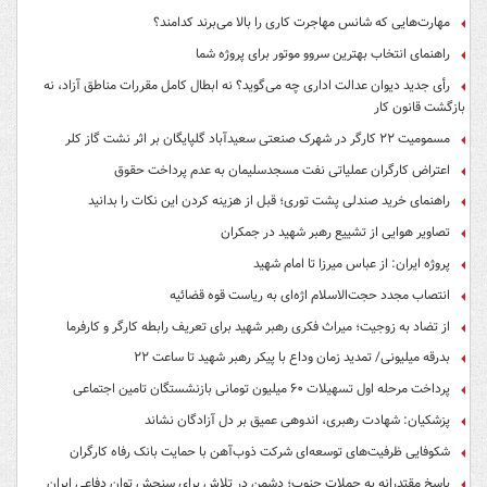
مهارت‌هایی که شانس مهاجرت کاری را بالا می‌برند کدامند؟
راهنمای انتخاب بهترین سروو موتور برای پروژه شما
رأی جدید دیوان عدالت اداری چه می‌گوید؟ نه ابطال کامل مقررات مناطق آزاد، نه
بازگشت قانون کار
مسمومیت ۲۲ کارگر در شهرک صنعتی سعیدآباد گلپایگان بر اثر نشت گاز کلر
اعتراض کارگران عملیاتی نفت مسجدسلیمان به عدم پرداخت حقوق
راهنمای خرید صندلی پشت توری؛ قبل از هزینه کردن این نکات را بدانید
تصاویر هوایی از تشییع رهبر شهید در جمکران
پروژه ایران: از عباس میرزا تا امام شهید
انتصاب مجدد حجت‌الاسلام اژه‌ای به ریاست قوه‌ قضائیه
از تضاد به زوجیت؛ میراث فکری رهبر شهید برای تعریف رابطه کارگر و کارفرما
بدرقه میلیونی/ تمدید زمان وداع با پیکر رهبر شهید تا ساعت ۲۲
پرداخت مرحله اول تسهیلات ۶۰ میلیون تومانی بازنشستگان تامین اجتماعی
پزشکیان: شهادت رهبری، اندوهی عمیق بر دل آزادگان نشاند
شکوفایی ظرفیت‌های توسعه‌ای شرکت ذوب‌آهن با حمایت‌ بانک رفاه کارگران
پاسخ مقتدرانه به حملات جنوب؛ دشمن در تلاش برای سنجش توان دفاعی ایران