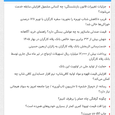
جزئیات تغییرات قانون بازنشستگی؛ چه کسانی مشمول افزایش سابقه خدمت
می‌شوند؟
فریبِ «کاهش شتاب تورم» را نخورید؛ سفره کارگران با تورم ۱۲۸ درصدی
خوراکی‌ها خالی شد!
قیمت صندلی ماساژور به چه عواملی بستگی دارد؟ راهنمای خرید آگاهانه
جهش بیش از ۳۳ برابری سود خالص بانک رفاه کارگران در بهار ۱۴۰۵
خدمت‌رسانی اثربخش بانک رفاه کارگران به زائران اربعین حسینی
پرداخت بیش از ۱۲,۰۰۰ میلیارد ریال تسهیلات ازدواج در تیر ماه سال جاری توسط
بانک رفاه کارگران
حمایت از تولید ملی در اولویت این بانک
افزایش قیمت قهوه و مواد اولیه کافی‌شاپ؛ نرم افزار حسابداری کافی شاپ چه
کمکی می‌کند؟
رسانه؛ از «پمپاژِ خشم» تا «تریبونِ تاب‌آوری» / چرا جامعه امروز به سوادِ هیجانی
نیاز دارد؟
چگونه گرفتگی چاه حمام را برطرف کنیم؟
چرا افت قیمت تویوتا کمری کمتر از بسیاری خودروهای هم‌رده است؟
چاپ uv dtf چیست؟