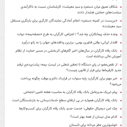
شکافِ عمیق میان دستمزد و سبدِ معیشت؛ کارشناسان نسبت به ناکارآمدیِ
سیاست‌هایِ حمایتی هشدار دادند
«بن‌بست در کمیته دستمزد؛ اعلام آمادگی نمایندگان کارگری برای بازنگری مستقل
سبد معیشت»
وعده حذف پیمانکاران چه شد؟ / اعتراض کارگران به طرح «نصفه‌نیمه» دولت
اقتدار ایرانی؛ وقتی فناوری بومی، برترین پدافندهای جهان را به زانو درآورد
بانک رفاه کارگران در سال‌های اخیر گام‌های اثربخشی در مسیر حمایت از نظام
آموزش عالی برداشته است
از نقص‌عضو در پایِ دستگاه تا تحقیرِ شغلی در لیستِ بیمه؛ پشت‌پرده‌یِ ترفندِ
جدیدِ کارفرماها برای فرار از قانون چیست؟
خبر مهم برای کارگران؛ پایه سنوات در قرارداد دائم و موقت چگونه پرداخت
می‌شود؟
پیام تبریک مدیرعامل بانک رفاه کارگران به مناسبت هفته تامین اجتماعی
بانک رفاه کارگران همواره در پی ارتقای سطح خدمات‌رسانی به بازنشستگان است
چک امن دیجیتال حقوقی؛ خدمت جدید بانک رفاه کارگران برای کسب‌وکارها
کدام مدل نیسان از همه بهتر است؟
خوشبوترین عطر مردانه برای تابستان