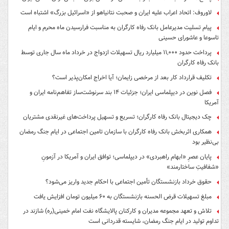
لاوروف: اتحاد اعراب علیه ایران و صحبت نتانیاهو از «اسرائیل بزرگ» اشتباه است
پیام تسلیت مدیرعامل بانک رفاه کارگران به مناسبت فرارسیدن ماه محرم و ایام
تاسوعا و عاشورای حسینی
پرداخت حدود ۱۱,۰۰۰ میلیارد ریال تسهیلات ازدواج در خرداد ماه سال جاری توسط
بانک رفاه کارگران
تکلیف قرارداد کار بعد از مرخصی زایمان؛ آیا اخراج امکان‌پذیر است؟
فصل نوین در دیپلماسی ایران؛ جزئیات ۱۴ بند سرنوشت‌ساز تفاهم‌نامه ایران و
آمریکا
چک دیجیتال بانک رفاه کارگران؛ تسریع و تسهیل پرداخت‌های غیرنقدی مشتریان
همکاری اثربخش بانک رفاه کارگران با سازمان تامین اجتماعی در ایام جنگ رمضان
بی‌نظیر بود
پایان عصرِ «ابهام راهبردی» در دیپلماسی؛ توافق ایران و آمریکا در آزمونِ
«شفافیتِ ساختارمند»
حقوق خرداد بازنشستگان تأمین اجتماعی با احکام جدید واریز می‌شود؟
مبلغ تسهیلات قرض الحسنه بازنشستگان به ۶۰ میلیون تومان افزایش یافت
تلاش و تعهد مجموعه مدیران و کارکنان پالایشگاه نفت امام خمینی(ره) شازند در
تداوم تولید در ایام جنگ رمضان، شایسته قدردانی است