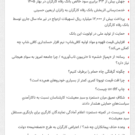
جهش بیش از ۳۳ برابری سود خالص بانک رفاه کارگران در بهار ۱۴۰۵
خدمت‌رسانی اثربخش بانک رفاه کارگران به زائران اربعین حسینی
پرداخت بیش از ۱۲,۰۰۰ میلیارد ریال تسهیلات ازدواج در تیر ماه سال جاری توسط
بانک رفاه کارگران
حمایت از تولید ملی در اولویت این بانک
افزایش قیمت قهوه و مواد اولیه کافی‌شاپ؛ نرم افزار حسابداری کافی شاپ چه
کمکی می‌کند؟
رسانه؛ از «پمپاژِ خشم» تا «تریبونِ تاب‌آوری» / چرا جامعه امروز به سوادِ هیجانی
نیاز دارد؟
چگونه گرفتگی چاه حمام را برطرف کنیم؟
چرا افت قیمت تویوتا کمری کمتر از بسیاری خودروهای هم‌رده است؟
چاپ uv dtf چیست؟
شکافِ عمیق میان دستمزد و سبدِ معیشت؛ کارشناسان نسبت به ناکارآمدیِ
سیاست‌هایِ حمایتی هشدار دادند
«بن‌بست در کمیته دستمزد؛ اعلام آمادگی نمایندگان کارگری برای بازنگری مستقل
سبد معیشت»
وعده حذف پیمانکاران چه شد؟ / اعتراض کارگران به طرح «نصفه‌نیمه» دولت