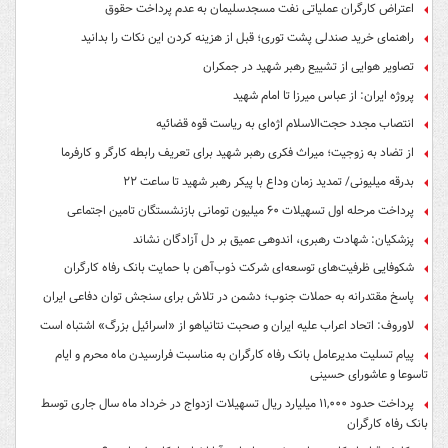
اعتراض کارگران عملیاتی نفت مسجدسلیمان به عدم پرداخت حقوق
راهنمای خرید صندلی پشت توری؛ قبل از هزینه کردن این نکات را بدانید
تصاویر هوایی از تشییع رهبر شهید در جمکران
پروژه ایران: از عباس میرزا تا امام شهید
انتصاب مجدد حجت‌الاسلام اژه‌ای به ریاست قوه‌ قضائیه
از تضاد به زوجیت؛ میراث فکری رهبر شهید برای تعریف رابطه کارگر و کارفرما
بدرقه میلیونی/ تمدید زمان وداع با پیکر رهبر شهید تا ساعت ۲۲
پرداخت مرحله اول تسهیلات ۶۰ میلیون تومانی بازنشستگان تامین اجتماعی
پزشکیان: شهادت رهبری، اندوهی عمیق بر دل آزادگان نشاند
شکوفایی ظرفیت‌های توسعه‌ای شرکت ذوب‌آهن با حمایت‌ بانک رفاه کارگران
پاسخ مقتدرانه به حملات جنوب؛ دشمن در تلاش برای سنجش توان دفاعی ایران
لاوروف: اتحاد اعراب علیه ایران و صحبت نتانیاهو از «اسرائیل بزرگ» اشتباه است
پیام تسلیت مدیرعامل بانک رفاه کارگران به مناسبت فرارسیدن ماه محرم و ایام
تاسوعا و عاشورای حسینی
پرداخت حدود ۱۱,۰۰۰ میلیارد ریال تسهیلات ازدواج در خرداد ماه سال جاری توسط
بانک رفاه کارگران