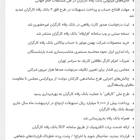
جایزه‌های میلیونی بانک رفاه کارگران در طی مسابقات جام جهانی
مهلت افتتاح حساب و پرداخت تسهیلات در طرح افق ۲ بانک رفاه کارگران تمدید
شد
ثبت درخواست صدور کارت رفاهی در بانک رفاه کارگران غیرحضوری شد
نسخه مبتنی بر وب سامانه "فرارفاه" بانک رفاه کارگران منتشر شد
خرید محصولات شرکت بهمن موتور با حساب وکالتی بانک رفاه کارگران
راه اندازی ابزار نحوه محاسبه مستمری متناسب‌سازی شده بازنشستگان
تمیزک: اعزام کارگر نظافتی کاربلد به سراسر تهران
مجلس زیر فشار برای تعیین تکلیف سرنوشت صدها هزار نیروی شرکتی
چالش‌های اجرایی طرح ساماندهی کارکنان دولت؛ از بروکراسی مجلس تا مقاومت
مافیای واسطه‌گری
طرح ملی "کارافن" با حمایت بانک رفاه کارگران به بهره‌برداری رسید
پرداخت بیش از ۷,۰۰۰ میلیارد ریال تسهیلات ازدواج در اردیبهشت ماه سال جاری
توسط بانک رفاه کارگران
همراه بانک رفاه به‌روزرسانی شد
ارائه خدمت برات الکترونیک از طریق سامانه SCF بانک رفاه کارگران
قرارداد نبندید، صاحبکار شوید یا اخراج! / پشت پرده خطرناک قراردادهای شفاهی