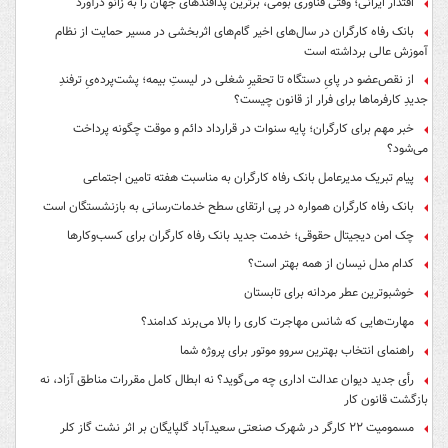
اقتدار ایرانی؛ وقتی فناوری بومی، برترین پدافندهای جهان را به زانو درآورد
بانک رفاه کارگران در سال‌های اخیر گام‌های اثربخشی در مسیر حمایت از نظام
آموزش عالی برداشته است
از نقص‌عضو در پایِ دستگاه تا تحقیرِ شغلی در لیستِ بیمه؛ پشت‌پرده‌یِ ترفندِ
جدیدِ کارفرماها برای فرار از قانون چیست؟
خبر مهم برای کارگران؛ پایه سنوات در قرارداد دائم و موقت چگونه پرداخت
می‌شود؟
پیام تبریک مدیرعامل بانک رفاه کارگران به مناسبت هفته تامین اجتماعی
بانک رفاه کارگران همواره در پی ارتقای سطح خدمات‌رسانی به بازنشستگان است
چک امن دیجیتال حقوقی؛ خدمت جدید بانک رفاه کارگران برای کسب‌وکارها
کدام مدل نیسان از همه بهتر است؟
خوشبوترین عطر مردانه برای تابستان
مهارت‌هایی که شانس مهاجرت کاری را بالا می‌برند کدامند؟
راهنمای انتخاب بهترین سروو موتور برای پروژه شما
رأی جدید دیوان عدالت اداری چه می‌گوید؟ نه ابطال کامل مقررات مناطق آزاد، نه
بازگشت قانون کار
مسمومیت ۲۲ کارگر در شهرک صنعتی سعیدآباد گلپایگان بر اثر نشت گاز کلر