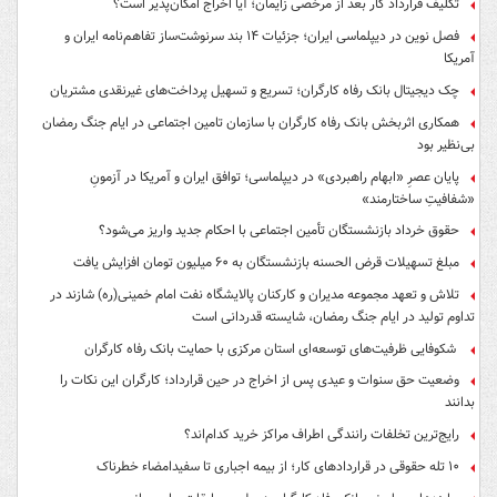
تکلیف قرارداد کار بعد از مرخصی زایمان؛ آیا اخراج امکان‌پذیر است؟
فصل نوین در دیپلماسی ایران؛ جزئیات ۱۴ بند سرنوشت‌ساز تفاهم‌نامه ایران و
آمریکا
چک دیجیتال بانک رفاه کارگران؛ تسریع و تسهیل پرداخت‌های غیرنقدی مشتریان
همکاری اثربخش بانک رفاه کارگران با سازمان تامین اجتماعی در ایام جنگ رمضان
بی‌نظیر بود
پایان عصرِ «ابهام راهبردی» در دیپلماسی؛ توافق ایران و آمریکا در آزمونِ
«شفافیتِ ساختارمند»
حقوق خرداد بازنشستگان تأمین اجتماعی با احکام جدید واریز می‌شود؟
مبلغ تسهیلات قرض الحسنه بازنشستگان به ۶۰ میلیون تومان افزایش یافت
تلاش و تعهد مجموعه مدیران و کارکنان پالایشگاه نفت امام خمینی(ره) شازند در
تداوم تولید در ایام جنگ رمضان، شایسته قدردانی است
شکوفایی ظرفیت‌های توسعه‌ای استان مرکزی با حمایت بانک رفاه کارگران
وضعیت حق سنوات و عیدی پس از اخراج در حین قرارداد؛ کارگران این نکات را
بدانند
رایج‌ترین تخلفات رانندگی اطراف مراکز خرید کدام‌اند؟
۱۰ تله حقوقی در قراردادهای کار؛ از بیمه اجباری تا سفیدامضاء خطرناک