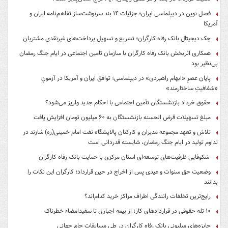
فصل نوین در دیپلماسی ایران؛ جزئیات ۱۴ بند سرنوشت‌ساز تفاهم‌نامه ایران و
آمریکا
چک دیجیتال بانک رفاه کارگران؛ تسریع و تسهیل پرداخت‌های غیرنقدی مشتریان
همکاری اثربخش بانک رفاه کارگران با سازمان تامین اجتماعی در ایام جنگ رمضان
بی‌نظیر بود
پایان عصرِ «ابهام راهبردی» در دیپلماسی؛ توافق ایران و آمریکا در آزمونِ
«شفافیتِ ساختارمند»
حقوق خرداد بازنشستگان تأمین اجتماعی با احکام جدید واریز می‌شود؟
مبلغ تسهیلات قرض الحسنه بازنشستگان به ۶۰ میلیون تومان افزایش یافت
تلاش و تعهد مجموعه مدیران و کارکنان پالایشگاه نفت امام خمینی(ره) شازند در
تداوم تولید در ایام جنگ رمضان، شایسته قدردانی است
شکوفایی ظرفیت‌های توسعه‌ای استان مرکزی با حمایت بانک رفاه کارگران
وضعیت حق سنوات و عیدی پس از اخراج در حین قرارداد؛ کارگران این نکات را
بدانند
رایج‌ترین تخلفات رانندگی اطراف مراکز خرید کدام‌اند؟
۱۰ تله حقوقی در قراردادهای کار؛ از بیمه اجباری تا سفیدامضاء خطرناک
جایزه‌های میلیونی بانک رفاه کارگران در طی مسابقات جام جهانی