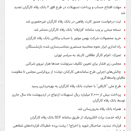
مهلت افتتاح حساب و پرداخت تسهیلات در طرح افق ۲ بانک رفاه کارگران تمدید
شد
ثبت درخواست صدور کارت رفاهی در بانک رفاه کارگران غیرحضوری شد
نسخه مبتنی بر وب سامانه "فرارفاه" بانک رفاه کارگران منتشر شد
خرید محصولات شرکت بهمن موتور با حساب وکالتی بانک رفاه کارگران
راه اندازی ابزار نحوه محاسبه مستمری متناسب‌سازی شده بازنشستگان
تمیزک: اعزام کارگر نظافتی کاربلد به سراسر تهران
مجلس زیر فشار برای تعیین تکلیف سرنوشت صدها هزار نیروی شرکتی
چالش‌های اجرایی طرح ساماندهی کارکنان دولت؛ از بروکراسی مجلس تا مقاومت
مافیای واسطه‌گری
طرح ملی "کارافن" با حمایت بانک رفاه کارگران به بهره‌برداری رسید
پرداخت بیش از ۷,۰۰۰ میلیارد ریال تسهیلات ازدواج در اردیبهشت ماه سال جاری
توسط بانک رفاه کارگران
همراه بانک رفاه به‌روزرسانی شد
ارائه خدمت برات الکترونیک از طریق سامانه SCF بانک رفاه کارگران
قرارداد نبندید، صاحبکار شوید یا اخراج! / پشت پرده خطرناک قراردادهای شفاهی