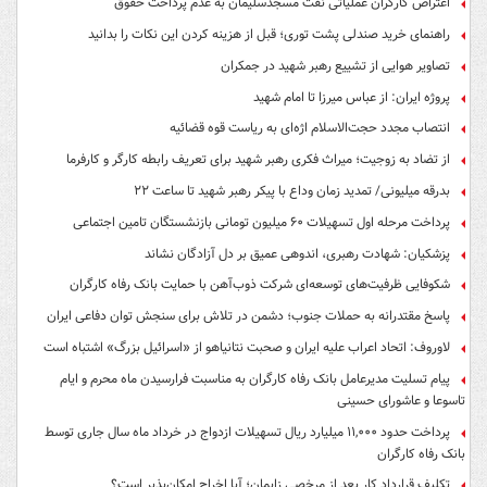
اعتراض کارگران عملیاتی نفت مسجدسلیمان به عدم پرداخت حقوق
راهنمای خرید صندلی پشت توری؛ قبل از هزینه کردن این نکات را بدانید
تصاویر هوایی از تشییع رهبر شهید در جمکران
پروژه ایران: از عباس میرزا تا امام شهید
انتصاب مجدد حجت‌الاسلام اژه‌ای به ریاست قوه‌ قضائیه
از تضاد به زوجیت؛ میراث فکری رهبر شهید برای تعریف رابطه کارگر و کارفرما
بدرقه میلیونی/ تمدید زمان وداع با پیکر رهبر شهید تا ساعت ۲۲
پرداخت مرحله اول تسهیلات ۶۰ میلیون تومانی بازنشستگان تامین اجتماعی
پزشکیان: شهادت رهبری، اندوهی عمیق بر دل آزادگان نشاند
شکوفایی ظرفیت‌های توسعه‌ای شرکت ذوب‌آهن با حمایت‌ بانک رفاه کارگران
پاسخ مقتدرانه به حملات جنوب؛ دشمن در تلاش برای سنجش توان دفاعی ایران
لاوروف: اتحاد اعراب علیه ایران و صحبت نتانیاهو از «اسرائیل بزرگ» اشتباه است
پیام تسلیت مدیرعامل بانک رفاه کارگران به مناسبت فرارسیدن ماه محرم و ایام
تاسوعا و عاشورای حسینی
پرداخت حدود ۱۱,۰۰۰ میلیارد ریال تسهیلات ازدواج در خرداد ماه سال جاری توسط
بانک رفاه کارگران
تکلیف قرارداد کار بعد از مرخصی زایمان؛ آیا اخراج امکان‌پذیر است؟