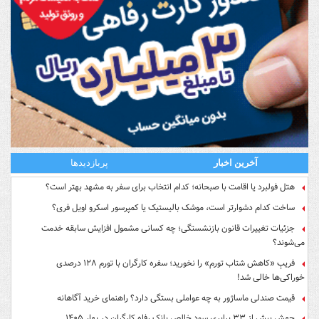
آخرین اخبار
پربازدیدها
هتل فولبرد یا اقامت با صبحانه؛ کدام انتخاب برای سفر به مشهد بهتر است؟
ساخت کدام دشوارتر است، موشک بالیستیک یا کمپرسور اسکرو اویل فری؟
جزئیات تغییرات قانون بازنشستگی؛ چه کسانی مشمول افزایش سابقه خدمت
می‌شوند؟
فریبِ «کاهش شتاب تورم» را نخورید؛ سفره کارگران با تورم ۱۲۸ درصدی
خوراکی‌ها خالی شد!
قیمت صندلی ماساژور به چه عواملی بستگی دارد؟ راهنمای خرید آگاهانه
جهش بیش از ۳۳ برابری سود خالص بانک رفاه کارگران در بهار ۱۴۰۵