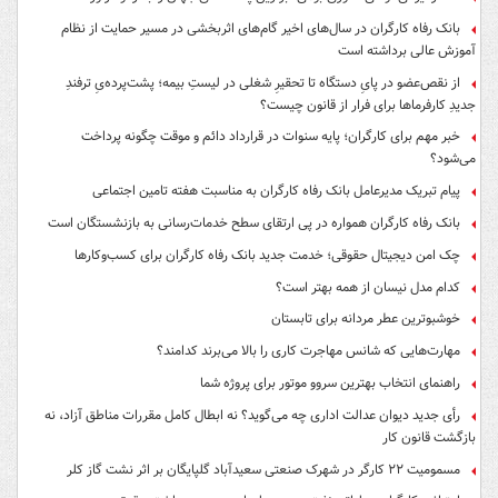
بانک رفاه کارگران در سال‌های اخیر گام‌های اثربخشی در مسیر حمایت از نظام
آموزش عالی برداشته است
از نقص‌عضو در پایِ دستگاه تا تحقیرِ شغلی در لیستِ بیمه؛ پشت‌پرده‌یِ ترفندِ
جدیدِ کارفرماها برای فرار از قانون چیست؟
خبر مهم برای کارگران؛ پایه سنوات در قرارداد دائم و موقت چگونه پرداخت
می‌شود؟
پیام تبریک مدیرعامل بانک رفاه کارگران به مناسبت هفته تامین اجتماعی
بانک رفاه کارگران همواره در پی ارتقای سطح خدمات‌رسانی به بازنشستگان است
چک امن دیجیتال حقوقی؛ خدمت جدید بانک رفاه کارگران برای کسب‌وکارها
کدام مدل نیسان از همه بهتر است؟
خوشبوترین عطر مردانه برای تابستان
مهارت‌هایی که شانس مهاجرت کاری را بالا می‌برند کدامند؟
راهنمای انتخاب بهترین سروو موتور برای پروژه شما
رأی جدید دیوان عدالت اداری چه می‌گوید؟ نه ابطال کامل مقررات مناطق آزاد، نه
بازگشت قانون کار
مسمومیت ۲۲ کارگر در شهرک صنعتی سعیدآباد گلپایگان بر اثر نشت گاز کلر