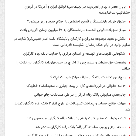
پایان عصرِ «ابهام راهبردی» در دیپلماسی؛ توافق ایران و آمریکا در آزمونِ
«شفافیتِ ساختارمند»
حقوق خرداد بازنشستگان تأمین اجتماعی با احکام جدید واریز می‌شود؟
مبلغ تسهیلات قرض الحسنه بازنشستگان به ۶۰ میلیون تومان افزایش یافت
تلاش و تعهد مجموعه مدیران و کارکنان پالایشگاه نفت امام خمینی(ره) شازند در
تداوم تولید در ایام جنگ رمضان، شایسته قدردانی است
شکوفایی ظرفیت‌های توسعه‌ای استان مرکزی با حمایت بانک رفاه کارگران
وضعیت حق سنوات و عیدی پس از اخراج در حین قرارداد؛ کارگران این نکات را
بدانند
رایج‌ترین تخلفات رانندگی اطراف مراکز خرید کدام‌اند؟
۱۰ تله حقوقی در قراردادهای کار؛ از بیمه اجباری تا سفیدامضاء خطرناک
جایزه‌های میلیونی بانک رفاه کارگران در طی مسابقات جام جهانی
مهلت افتتاح حساب و پرداخت تسهیلات در طرح افق ۲ بانک رفاه کارگران تمدید
شد
ثبت درخواست صدور کارت رفاهی در بانک رفاه کارگران غیرحضوری شد
نسخه مبتنی بر وب سامانه "فرارفاه" بانک رفاه کارگران منتشر شد
خرید محصولات شرکت بهمن موتور با حساب وکالتی بانک رفاه کارگران