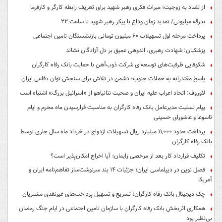
از تضاد به زوجیت؛ میراث فکری رهبر شهید برای تعریف رابطه کارگر و کارفرما
بدرقه میلیونی/ تمدید زمان وداع با پیکر رهبر شهید تا ساعت ۲۲
پرداخت مرحله اول تسهیلات ۶۰ میلیون تومانی بازنشستگان تامین اجتماعی
پزشکیان: شهادت رهبری، اندوهی عمیق بر دل آزادگان نشاند
شکوفایی ظرفیت‌های توسعه‌ای شرکت ذوب‌آهن با حمایت‌ بانک رفاه کارگران
پاسخ مقتدرانه به حملات جنوب؛ دشمن در تلاش برای سنجش توان دفاعی ایران
لاوروف: اتحاد اعراب علیه ایران و صحبت نتانیاهو از «اسرائیل بزرگ» اشتباه است
پیام تسلیت مدیرعامل بانک رفاه کارگران به مناسبت فرارسیدن ماه محرم و ایام
تاسوعا و عاشورای حسینی
پرداخت حدود ۱۱,۰۰۰ میلیارد ریال تسهیلات ازدواج در خرداد ماه سال جاری توسط
بانک رفاه کارگران
تکلیف قرارداد کار بعد از مرخصی زایمان؛ آیا اخراج امکان‌پذیر است؟
فصل نوین در دیپلماسی ایران؛ جزئیات ۱۴ بند سرنوشت‌ساز تفاهم‌نامه ایران و
آمریکا
چک دیجیتال بانک رفاه کارگران؛ تسریع و تسهیل پرداخت‌های غیرنقدی مشتریان
همکاری اثربخش بانک رفاه کارگران با سازمان تامین اجتماعی در ایام جنگ رمضان
بی‌نظیر بود