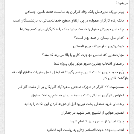
می‌شود؟
پیام تبریک مدیرعامل بانک رفاه کارگران به مناسبت هفته تامین اجتماعی
بانک رفاه کارگران همواره در پی ارتقای سطح خدمات‌رسانی به بازنشستگان است
چک امن دیجیتال حقوقی؛ خدمت جدید بانک رفاه کارگران برای کسب‌وکارها
کدام مدل نیسان از همه بهتر است؟
خوشبوترین عطر مردانه برای تابستان
مهارت‌هایی که شانس مهاجرت کاری را بالا می‌برند کدامند؟
راهنمای انتخاب بهترین سروو موتور برای پروژه شما
رأی جدید دیوان عدالت اداری چه می‌گوید؟ نه ابطال کامل مقررات مناطق آزاد، نه
بازگشت قانون کار
مسمومیت ۲۲ کارگر در شهرک صنعتی سعیدآباد گلپایگان بر اثر نشت گاز کلر
اعتراض کارگران عملیاتی نفت مسجدسلیمان به عدم پرداخت حقوق
راهنمای خرید صندلی پشت توری؛ قبل از هزینه کردن این نکات را بدانید
تصاویر هوایی از تشییع رهبر شهید در جمکران
پروژه ایران: از عباس میرزا تا امام شهید
انتصاب مجدد حجت‌الاسلام اژه‌ای به ریاست قوه‌ قضائیه