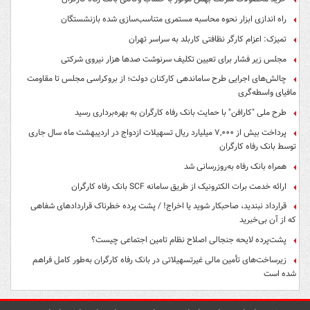
راه اندازی ابزار نحوه محاسبه مستمری متناسب‌سازی شده بازنشستگان
تمیزک: اعزام کارگر نظافتی کاربلد به سراسر تهران
مجلس زیر فشار برای تعیین تکلیف سرنوشت صدها هزار نیروی شرکتی
چالش‌های اجرایی طرح ساماندهی کارکنان دولت؛ از بروکراسی مجلس تا مقاومت
مافیای واسطه‌گری
طرح ملی "کارافن" با حمایت بانک رفاه کارگران به بهره‌برداری رسید
پرداخت بیش از ۷,۰۰۰ میلیارد ریال تسهیلات ازدواج در اردیبهشت ماه سال جاری
توسط بانک رفاه کارگران
همراه بانک رفاه به‌روزرسانی شد
ارائه خدمت برات الکترونیک از طریق سامانه SCF بانک رفاه کارگران
قرارداد نبندید، صاحبکار شوید یا اخراج! / پشت پرده خطرناک قراردادهای شفاهی
که از آن بی‌خبرید
پشت‌پرده لایحه جنجالی اصلاح نظام تامین اجتماعی چیست؟
زیرساخت‌های تأمین مالی غیرتسهیلاتی در بانک رفاه کارگران به‌طور کامل فراهم
شده است