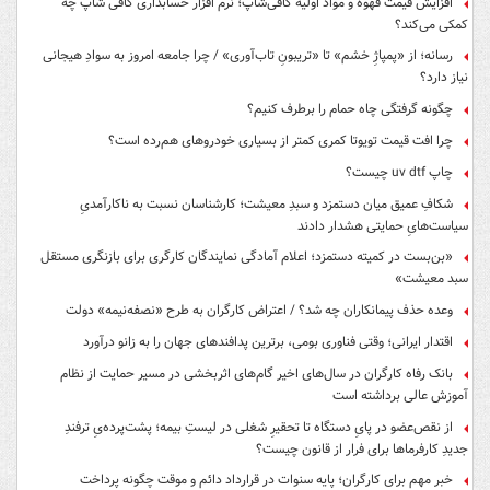
افزایش قیمت قهوه و مواد اولیه کافی‌شاپ؛ نرم افزار حسابداری کافی شاپ چه
کمکی می‌کند؟
رسانه؛ از «پمپاژِ خشم» تا «تریبونِ تاب‌آوری» / چرا جامعه امروز به سوادِ هیجانی
نیاز دارد؟
چگونه گرفتگی چاه حمام را برطرف کنیم؟
چرا افت قیمت تویوتا کمری کمتر از بسیاری خودروهای هم‌رده است؟
چاپ uv dtf چیست؟
شکافِ عمیق میان دستمزد و سبدِ معیشت؛ کارشناسان نسبت به ناکارآمدیِ
سیاست‌هایِ حمایتی هشدار دادند
«بن‌بست در کمیته دستمزد؛ اعلام آمادگی نمایندگان کارگری برای بازنگری مستقل
سبد معیشت»
وعده حذف پیمانکاران چه شد؟ / اعتراض کارگران به طرح «نصفه‌نیمه» دولت
اقتدار ایرانی؛ وقتی فناوری بومی، برترین پدافندهای جهان را به زانو درآورد
بانک رفاه کارگران در سال‌های اخیر گام‌های اثربخشی در مسیر حمایت از نظام
آموزش عالی برداشته است
از نقص‌عضو در پایِ دستگاه تا تحقیرِ شغلی در لیستِ بیمه؛ پشت‌پرده‌یِ ترفندِ
جدیدِ کارفرماها برای فرار از قانون چیست؟
خبر مهم برای کارگران؛ پایه سنوات در قرارداد دائم و موقت چگونه پرداخت