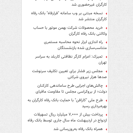
کارگران غیرحضوری شد
نسخه مبتنی بر وب سامانه "فرارفاه" بانک رفاه
کارگران منتشر شد
خرید محصولات شرکت بهمن موتور با حساب
وکالتی بانک رفاه کارگران
راه اندازی ابزار نحوه محاسبه مستمری
متناسب‌سازی شده بازنشستگان
تمیزک: اعزام کارگر نظافتی کاربلد به سراسر
تهران
مجلس زیر فشار برای تعیین تکلیف سرنوشت
صدها هزار نیروی شرکتی
چالش‌های اجرایی طرح ساماندهی کارکنان
دولت؛ از بروکراسی مجلس تا مقاومت مافیای
واسطه‌گری
طرح ملی "کارافن" با حمایت بانک رفاه کارگران به
بهره‌برداری رسید
پرداخت بیش از ۷,۰۰۰ میلیارد ریال تسهیلات
ازدواج در اردیبهشت ماه سال جاری توسط بانک رفاه
کارگران
همراه بانک رفاه به‌روزرسانی شد