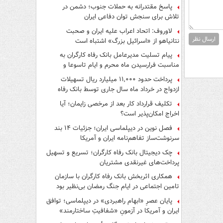
پاسخ مقتدرانه به حملات جنوب؛ دشمن در
تلاش برای سنجش توان دفاعی ایران
لاوروف: اتحاد اعراب علیه ایران و صحبت
ارسال نظر
نتانیاهو از «اسرائیل بزرگ» اشتباه است
پیام تسلیت مدیرعامل بانک رفاه کارگران به
مناسبت فرارسیدن ماه محرم و ایام تاسوعا و
عاشورای حسینی
پرداخت حدود ۱۱,۰۰۰ میلیارد ریال تسهیلات
ازدواج در خرداد ماه سال جاری توسط بانک رفاه
کارگران
تکلیف قرارداد کار بعد از مرخصی زایمان؛ آیا
اخراج امکان‌پذیر است؟
فصل نوین در دیپلماسی ایران؛ جزئیات ۱۴ بند
سرنوشت‌ساز تفاهم‌نامه ایران و آمریکا
چک دیجیتال بانک رفاه کارگران؛ تسریع و تسهیل
پرداخت‌های غیرنقدی مشتریان
همکاری اثربخش بانک رفاه کارگران با سازمان
تامین اجتماعی در ایام جنگ رمضان بی‌نظیر بود
پایان عصرِ «ابهام راهبردی» در دیپلماسی؛ توافق
ایران و آمریکا در آزمونِ «شفافیتِ ساختارمند»