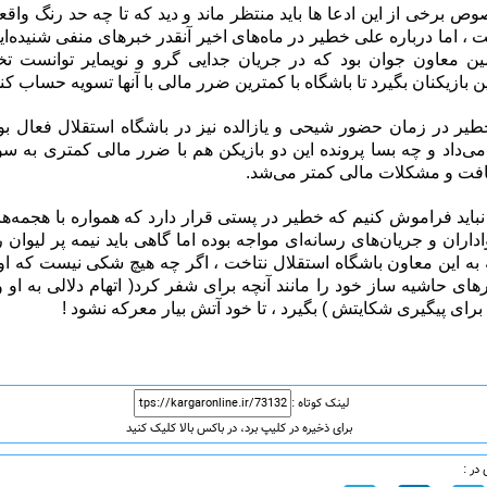
وص برخی از این ادعا ها باید منتظر ماند و دید که تا چه حد رنگ‌ واق
، اما درباره علی خطیر در ماه‌های اخیر آنقدر خبرهای منفی شنیده‌ایم
مین معاون جوان بود که در جریان جدایی گرو و نویمایر توانست ت
ن بازیکنان بگیرد تا باشگاه با کمترین ضرر مالی با آنها تسویه حساب کند
طیر در زمان حضور شیحی و یازالده نیز در باشگاه استقلال فعال بود
ی‌داد و چه بسا پرونده این دو بازیکن هم با ضرر مالی کمتری به سو
افت و مشکلات مالی کمتر می‌شد.
نباید فراموش کنیم که خطیر در پستی قرار دارد که همواره با هجمه‌ه
اران و جریان‌های رسانه‌ای مواجه بوده اما گاهی باید نیمه پر لیوان ر
ه این معاون باشگاه استقلال نتاخت ، اگر چه هیچ شکی نیست که او 
های حاشیه ساز خود را مانند آنچه برای شفر کرد( اتهام دلالی به او 
برای پیگیری شکایتش ) بگیرد ، تا خود آتش بیار معرکه نشود !
لینک کوتاه :
برای ذخیره در کلیپ برد، در باکس بالا کلیک کنید
در :