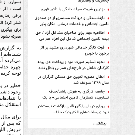
چالش‌ها و راهکارها
بسیاری از ق
است ، اگر 
بهترین شربت سرفه خانگی با تأثیر فوری
برخی رفتارها
بازنشستگی و دریافت مستمری از دو صندوق
شفر کرد( اته
تامین اجتماعی و خدمات درمانی امکان پذیر
برای پیگیری
است ؟
اطلاعیه مهم برای صاحبان مشاغل آزاد / حق
معرکه نشود !
بیمه تامین اجتماعی شامل این افراد هم می
شود
فوت کارگر خدماتی شهرداری مشهد بر اثر
به گزارش 
برخورد با خودرو
شنیده‌ایم 
می‌کرده آن
نحوه تسلیم صورت مزد و پرداخت حق بیمه
چهره جذابی
کارکنان شاغل در طرح‌های عمرانی باطل نشد
توجه کرده 
ابطال مصوبه تعیین حق مسکن کارگران در
سال ۱۳۹۹ متوقف شد
خطیر در پس
جامعه کارگری به هوش باشد/حذف
وجود داشته
نسنجیده «سازمان تامین اجتماعی» با یک
با انتقاده
تفاهم نامه!
استقلال منع
رویای درمان رایگان قابل بازگشت نیست/در
نبود زیرساخت‌های الکترونیک حذف
دفترچه‌های بیمه اشتباه مضاعف است
بیشتر...
فروش الله