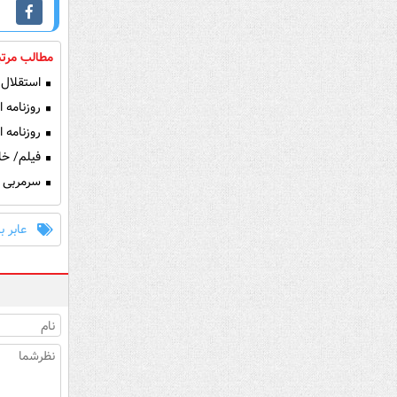
مطالب مرتب
استقلال 
روزنامه ا
روزنامه ا
فیلم/ خلاصه ب
سرمربی 
عابر ب