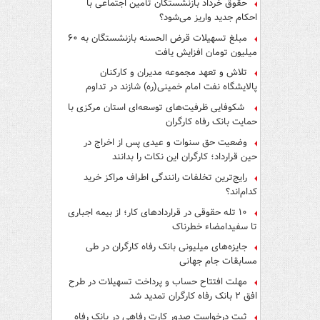
حقوق خرداد بازنشستگان تأمین اجتماعی با
احکام جدید واریز می‌شود؟
مبلغ تسهیلات قرض الحسنه بازنشستگان به ۶۰
میلیون تومان افزایش یافت
تلاش و تعهد مجموعه مدیران و کارکنان
پالایشگاه نفت امام خمینی(ره) شازند در تداوم
تولید در ایام جنگ رمضان، شایسته قدردانی است
شکوفایی ظرفیت‌های توسعه‌ای استان مرکزی با
حمایت بانک رفاه کارگران
وضعیت حق سنوات و عیدی پس از اخراج در
حین قرارداد؛ کارگران این نکات را بدانند
رایج‌ترین تخلفات رانندگی اطراف مراکز خرید
کدام‌اند؟
۱۰ تله حقوقی در قراردادهای کار؛ از بیمه اجباری
تا سفیدامضاء خطرناک
جایزه‌های میلیونی بانک رفاه کارگران در طی
مسابقات جام جهانی
مهلت افتتاح حساب و پرداخت تسهیلات در طرح
افق ۲ بانک رفاه کارگران تمدید شد
ثبت درخواست صدور کارت رفاهی در بانک رفاه