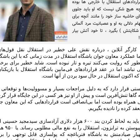
راردادهای استقلال با خارجی ها بوده
چه هیچ شکی نیست که او باید جلوی
ی حاشیه ساز خود را مانند آنچه برای
ام دلالی به او و عصبانیت مرد آلمانی
 شکایتش ) بگیرد ، تا خود آتش بیار
کارگر آنلاین ، درباره نقش علی خطیر در استقلال نقل قول‌های
اما عملکرد معاون جوان باشگاه استقلال در مدت زمانی که با این باشگ
طور که روایت می‌کنند تیره و تار نبوده است. شاید خطیر برای برخی
 نباشد اما در عقد قرارداد‌های فی‌مابین باشگاه استقلال با بازیکنان
که اکنون استقلال در حال سود بردن از آنها است.
تی قرار دارد که به دلیل مراجعات بسیار و مسوولیت‌ها و توقعاتی 
 گاها تنش‌آفرین است و پیش از او نیز هر کسی در این جایگاه قرار گرف
ایی همراه بوده است اما بی‌انصافی است قراردادهایی که این معاون جو
قد کرده را نادیده بگیریم.
برای مثال باید به لحاظ کردن بند ۶۰۰ هزار دلاری آزادسازی سیدمجید 
که پس از پیوستن ب
یار صیادمنش به باشگاه فنرباغچه که پولسازی قابل توجهی را برا