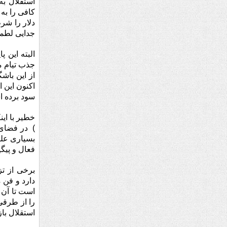
استقلال به
دلار را شر
جدایی لطمه
البته این پ
جذب تیام می
سود برده 
خطیر با ا
) در فضای 
بسیاری علی
فعال و پیگی
برخی از تز
دارد و فن 
را از طرقی
استقلال باز