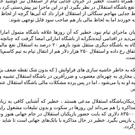
 همراه داشت. خطیر در جریان جدایی تیام از استقلال نیز کوشید ج
ط جدایی مهاجم سنگالی از استقلال قرار داد که آبی‌ها گرچه از لحاظ ف
 خوردند اما به لحاظ مالی باز هم صاحب سود قابل توجهی شوند.
ایان ماجرای تیام نبود. خطیر که آن روزها علاقه باشگاه متمول امارا
‌دید در اقدامی آینده‌نگرانه از باشگاه اماراتی امضا گرفت که چنانچه 
از این باشگاه به باشگاه دیگری منتقل شود بازهم ۲۰ درصد به ا
اکنون این اتفاق رخ داده و استقلال ۲۵۰ هزار دلار هم از انتقال تیام به تی
است.
ینکه به خاطر حاشیه سازی های فراوانش ( که بدون شک نقطه ضعف ب
مجازی به چهره‌ای مغضوب و ضررآفرین در باشگاه استقلال تشبیه و
ه‌ او به پا می‌شود ، اما در پس پرده مشکلات مالی باشگاه استقلال 
ر.
دیکان‌باشگاه استقلال مدعی هستند ، خطیر که آشنایی کافی به زبا
مذاکره را هم می‌داند این روزها در سکوت و بدون تبلیغات مشغول رایزن
است تا آن ۸۳۵۰۰ دلاری که بابت حضور بازیکنان استقلال در جام جهانی هنو
 بازپس بگیرد. خطیر در حال مذاکره با بانک‌های جهانی است تا شاید 
گردد.