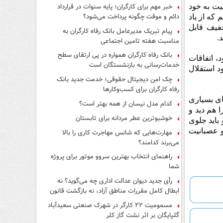
فرار از قانون چیست؟
خبر مهم برای کارگران؛ پایه سنوات در قرارداد
عیت به خود
دائم و موقت چگونه پرداخت می‌شود؟
 که از یاد
خفیف قابل
پیام تبریک مدیرعامل بانک رفاه کارگران به
.
مناسبت هفته تامین اجتماعی
بانک رفاه کارگران همواره در پی ارتقای سطح
، اتفاقات
خدمات‌رسانی به بازنشستگان است
د استقلال
چک امن دیجیتال حقوقی؛ خدمت جدید بانک
رفاه کارگران برای کسب‌وکارها
ای بسیاری
کدام مدل نیسان از همه بهتر است؟
ا هم دید و
خوشبوترین عطر مردانه برای تابستان
باید جلوی
و عصبانیت
مهارت‌هایی که شانس مهاجرت کاری را بالا
می‌برند کدامند؟
راهنمای انتخاب بهترین سروو موتور برای پروژه
شما
رأی جدید دیوان عدالت اداری چه می‌گوید؟ نه
ابطال کامل مقررات مناطق آزاد، نه بازگشت قانون
کار
مسمومیت ۲۲ کارگر در شهرک صنعتی سعیدآباد
گلپایگان بر اثر نشت گاز کلر