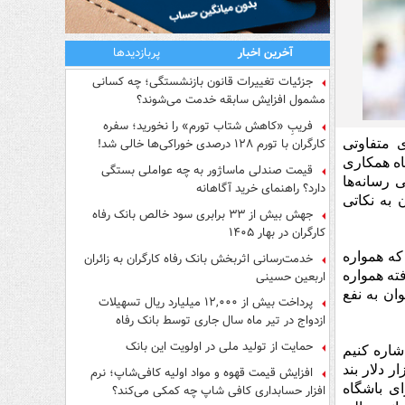
آخرین اخبار
پربازدیدها
جزئیات تغییرات قانون بازنشستگی؛ چه کسانی
مشمول افزایش سابقه خدمت می‌شوند؟
فریبِ «کاهش شتاب تورم» را نخورید؛ سفره
کارگران با تورم ۱۲۸ درصدی خوراکی‌ها خالی شد!
 متفاوتی
اه همکاری
قیمت صندلی ماساژور به چه عواملی بستگی
 رسانه‌ها
دارد؟ راهنمای خرید آگاهانه
 به نکاتی
جهش بیش از ۳۳ برابری سود خالص بانک رفاه
کارگران در بهار ۱۴۰۵
که همواره
خدمت‌رسانی اثربخش بانک رفاه کارگران به زائران
اربعین حسینی
ته همواره
ان به نفع
پرداخت بیش از ۱۲,۰۰۰ میلیارد ریال تسهیلات
ازدواج در تیر ماه سال جاری توسط بانک رفاه
کارگران
حمایت از تولید ملی در اولویت این بانک
حسینی اشاره کنیم
ه ترابزون، استقلال را به نفع مالی مطلوبی رساند. یا ۹۵۰ هزار دلار بند
افزایش قیمت قهوه و مواد اولیه کافی‌شاپ؛ نرم
ی باشگاه
افزار حسابداری کافی شاپ چه کمکی می‌کند؟