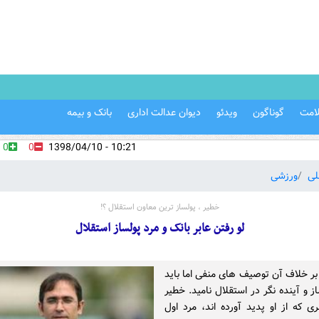
امت
گوناگون
ویدئو
دیوان عدالت اداری
بانک و بیمه
0
0
10:21 - 1398/04/10
لی
ورزشی
خطیر ، پولساز ترین معاون استقلال ؟!
لو رفتن عابر بانک و مرد پولساز استقلال
بر خلاف آن توصیف های منفی اما باید
ز و آینده نگر در استقلال نامید. خطیر
ی که از او پدید آورده اند، مرد اول