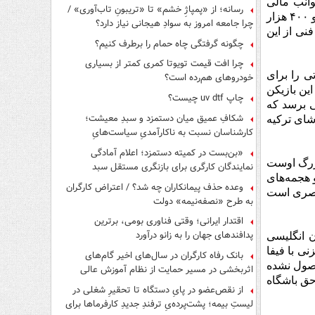
وانب مالی
رسانه؛ از «پمپاژِ خشم» تا «تریبونِ تاب‌آوری» /
کافی را به نفع باشگاه استقلال در نظر بگیرد. او در این ماجرا نیز پیش‌دستی کرد و ۴۰۰ هزار
چرا جامعه امروز به سوادِ هیجانی نیاز دارد؟
نی از این
چگونه گرفتگی چاه حمام را برطرف کنیم؟
چرا افت قیمت تویوتا کمری کمتر از بسیاری
تی را برای
خودروهای هم‌رده است؟
این بازیکن
چاپ uv dtf چیست؟
ستقلال نفع مالی برسد که
شکافِ عمیق میان دستمزد و سبدِ معیشت؛
م کاسم‌پاشای ترکیه
کارشناسان نسبت به ناکارآمدیِ سیاست‌هایِ
حمایتی هشدار دادند
«بن‌بست در کمیته دستمزد؛ اعلام آمادگی
زرگ اوست
نمایندگان کارگری برای بازنگری مستقل سبد
 هجمه‌های
معیشت»
وعده حذف پیمانکاران چه شد؟ / اعتراض کارگران
عنصری است
به طرح «نصفه‌نیمه» دولت
اقتدار ایرانی؛ وقتی فناوری بومی، برترین
پدافندهای جهان را به زانو درآورد
ن انگلیسی
ی با فیفا
بانک رفاه کارگران در سال‌های اخیر گام‌های
ز وصول نشده
اثربخشی در مسیر حمایت از نظام آموزش عالی
حق باشگاه
برداشته است
از نقص‌عضو در پایِ دستگاه تا تحقیرِ شغلی در
لیستِ بیمه؛ پشت‌پرده‌یِ ترفندِ جدیدِ کارفرماها برای