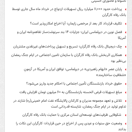
تاسوعا و عاشورای حسینی
پرداخت حدود ۱۱,۰۰۰ میلیارد ریال تسهیلات ازدواج در خرداد ماه سال جاری توسط
بانک رفاه کارگران
تکلیف قرارداد کار بعد از مرخصی زایمان؛ آیا اخراج امکان‌پذیر است؟
فصل نوین در دیپلماسی ایران؛ جزئیات ۱۴ بند سرنوشت‌ساز تفاهم‌نامه ایران و
آمریکا
چک دیجیتال بانک رفاه کارگران؛ تسریع و تسهیل پرداخت‌های غیرنقدی مشتریان
همکاری اثربخش بانک رفاه کارگران با سازمان تامین اجتماعی در ایام جنگ رمضان
بی‌نظیر بود
پایان عصرِ «ابهام راهبردی» در دیپلماسی؛ توافق ایران و آمریکا در آزمونِ
«شفافیتِ ساختارمند»
حقوق خرداد بازنشستگان تأمین اجتماعی با احکام جدید واریز می‌شود؟
مبلغ تسهیلات قرض الحسنه بازنشستگان به ۶۰ میلیون تومان افزایش یافت
تلاش و تعهد مجموعه مدیران و کارکنان پالایشگاه نفت امام خمینی(ره) شازند در
تداوم تولید در ایام جنگ رمضان، شایسته قدردانی است
شکوفایی ظرفیت‌های توسعه‌ای استان مرکزی با حمایت بانک رفاه کارگران
وضعیت حق سنوات و عیدی پس از اخراج در حین قرارداد؛ کارگران این نکات را
بدانند