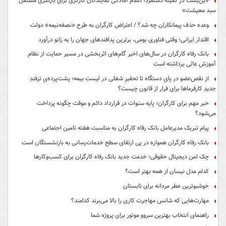
«بن‌بست در کمیته دستمزد؛ اعلام آمادگی نمایندگان کارگری برای بازنگری مستقل
سبد معیشت»
وعده حذف پیمانکاران چه شد؟ / اعتراض کارگران به طرح «نصفه‌نیمه» دولت
اقتدار ایرانی؛ وقتی فناوری بومی، برترین پدافندهای جهان را به زانو درآورد
بانک رفاه کارگران در سال‌های اخیر گام‌های اثربخشی در مسیر حمایت از نظام
آموزش عالی برداشته است
از نقص‌عضو در پایِ دستگاه تا تحقیرِ شغلی در لیستِ بیمه؛ پشت‌پرده‌یِ ترفندِ
جدیدِ کارفرماها برای فرار از قانون چیست؟
خبر مهم برای کارگران؛ پایه سنوات در قرارداد دائم و موقت چگونه پرداخت
می‌شود؟
پیام تبریک مدیرعامل بانک رفاه کارگران به مناسبت هفته تامین اجتماعی
بانک رفاه کارگران همواره در پی ارتقای سطح خدمات‌رسانی به بازنشستگان است
چک امن دیجیتال حقوقی؛ خدمت جدید بانک رفاه کارگران برای کسب‌وکارها
کدام مدل نیسان از همه بهتر است؟
خوشبوترین عطر مردانه برای تابستان
مهارت‌هایی که شانس مهاجرت کاری را بالا می‌برند کدامند؟
راهنمای انتخاب بهترین سروو موتور برای پروژه شما