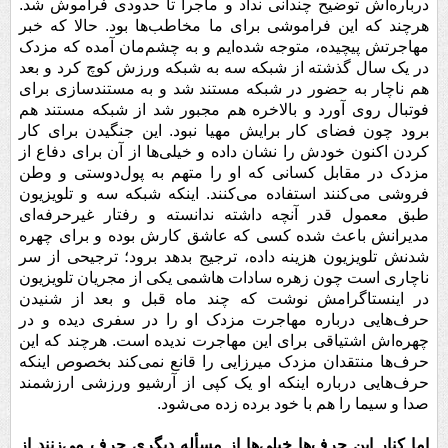
درباره‌اش توضیح چندانی نداد و ماجرا تا حدودی فراموش شد.
هرچند که این فراموشی برای ما مخاطب‌ها بود. حالا که خبر
مهاجرتش پیچیده، متوجه شده‌ایم و به چشم‌مان آمده که مزدک
در یک سال گذشته از شبکه سه به شبکه ورزش کوچ کرد و بعد
هم ناچار به حضور در شبکه مستند شد و به مستندسازی برای
فوتبال روی آورد و بالاخره هم مجبور شد از شبکه مستند هم
برود چون فضای کار برایش مهیا نبود. این جنگیدن برای کار
کردن اکنون خودش را نشان داده و خیلی‌ها از آن برای دفاع از
مزدک در مقابل کسانی که او را متهم به پول‌دوستی و وطن
فروشی می‌کنند استفاده می‌کنند. اینکه شبکه سه و تلویزیون
طبق معمول قدر آنچه داشته ندانسته و رفتار غیرحرفه‌ای
مدیرانش باعث شده کسی که عاشق کارش بوده و برای چهره‌
شدنش تلویزیون هزینه داده، ترجیج بدهد برود؛ ترجیحی از سر
ناچاری است چون زهره‌ سادات هاشمی یکی از مجریان تلویزیون
در اینستاگرامش نوشت که چند ماه قبل و بعد از شنیدن
حرف‌هایی درباره مهاجرت مزدک او را در سفری دیده و در
چهره‌اش اشتیاقی برای این مهاجرت ندیده است. هرچند که این
حرف‌ها منتقدان مزدک میرزایی را قانع نمی‌کند بخصوص اینکه
حرف‌هایی درباره اینکه او یک کپی از آرشیو ورزشی ارزشمند
صدا و سیما را هم با خود برده زده می‌شود.
اما کنار این حرف‌ها خیلی‌ها از مسأله دیگری حرف می‌زنند از