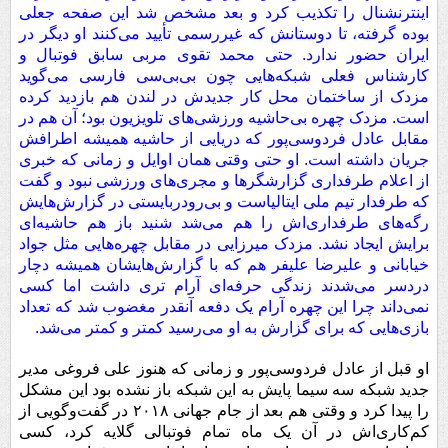
اینترنشنال را تکذیب کرد و بعد مشخص شد این صفحه جعلی
بوده گرفته، تا دوستانش که غیررسمی تأیید می‌کنند او دیگر در
ایران حضور ندارد. حتی محمد تقوی مربی سابق فوتبال و
کارشناس فعلی شبکه‌هایی چون بی‌بی‌سی فارسی می‌گوید
مزدک از ساختمان محل کار جدیدش در لندن هم بازدید کرده
است. مزدک چهره بی‌حاشیه ورزشی‌های تلویزیون بود؛ آن هم در
مقابل عادل فردوسی‌پور که دریایی از حاشیه همیشه اطرافش
جریان داشته است. او حتی وقتی همان اوایل و زمانی که خبری
از اعلام طرفداری گزارشگرها و مجری‌های ورزشی نبود و گفت
که طرفدار تیم ملی ایتالیاست و بی‌رودربایستی در گزارش‌هایش
رگه‌های طرفداری‌اش را هم می‌شد شنید باز هم حاشیه‌ای
برایش ایجاد نشد. مزدک میرزایی در مقابل چهره‌هایی مثل جواد
خیابانی و علیرضا علیفر هم که با گزارش‌هایشان همیشه دچار
دردسر می‌شدند زندگی حرفه‌ای آرام تری داشت اما کسی
نمی‌داند چرا این چهره آرام یک دفعه آنقدر مغضوب شد که تعداد
بازی‌هایی که برای گزارش به او می‌رسید کمتر و کمتر می‌شد.
او قبل از عادل فردوسی‌پور و زمانی که هنوز علی فروغی مدیر
جدید شبکه سه سیما پایش به این شبکه باز نشده بود این مشکل
را پیدا کرد و وقتی هم بعد از جام جهانی ۲۰۱۸ در گفت‌وگویی از
کم‌کاری‌اش در آن یک ماه تمام فوتبالی گلایه کرد، کسی