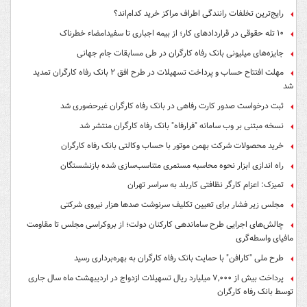
رایج‌ترین تخلفات رانندگی اطراف مراکز خرید کدام‌اند؟
۱۰ تله حقوقی در قراردادهای کار؛ از بیمه اجباری تا سفیدامضاء خطرناک
جایزه‌های میلیونی بانک رفاه کارگران در طی مسابقات جام جهانی
مهلت افتتاح حساب و پرداخت تسهیلات در طرح افق ۲ بانک رفاه کارگران تمدید
شد
ثبت درخواست صدور کارت رفاهی در بانک رفاه کارگران غیرحضوری شد
نسخه مبتنی بر وب سامانه "فرارفاه" بانک رفاه کارگران منتشر شد
خرید محصولات شرکت بهمن موتور با حساب وکالتی بانک رفاه کارگران
راه اندازی ابزار نحوه محاسبه مستمری متناسب‌سازی شده بازنشستگان
تمیزک: اعزام کارگر نظافتی کاربلد به سراسر تهران
مجلس زیر فشار برای تعیین تکلیف سرنوشت صدها هزار نیروی شرکتی
چالش‌های اجرایی طرح ساماندهی کارکنان دولت؛ از بروکراسی مجلس تا مقاومت
مافیای واسطه‌گری
طرح ملی "کارافن" با حمایت بانک رفاه کارگران به بهره‌برداری رسید
پرداخت بیش از ۷,۰۰۰ میلیارد ریال تسهیلات ازدواج در اردیبهشت ماه سال جاری
توسط بانک رفاه کارگران