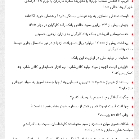
فریبِ «کاهش شتاب تورم» را نخورید؛ سفره کارگران با تورم ۱۲۸ درصدی
خوراکی‌ها خالی شد!
قیمت صندلی ماساژور به چه عواملی بستگی دارد؟ راهنمای خرید آگاهانه
جهش بیش از ۳۳ برابری سود خالص بانک رفاه کارگران در بهار ۱۴۰۵
خدمت‌رسانی اثربخش بانک رفاه کارگران به زائران اربعین حسینی
پرداخت بیش از ۱۲,۰۰۰ میلیارد ریال تسهیلات ازدواج در تیر ماه سال جاری توسط
بانک رفاه کارگران
حمایت از تولید ملی در اولویت این بانک
افزایش قیمت قهوه و مواد اولیه کافی‌شاپ؛ نرم افزار حسابداری کافی شاپ چه
کمکی می‌کند؟
رسانه؛ از «پمپاژِ خشم» تا «تریبونِ تاب‌آوری» / چرا جامعه امروز به سوادِ هیجانی
نیاز دارد؟
چگونه گرفتگی چاه حمام را برطرف کنیم؟
چرا افت قیمت تویوتا کمری کمتر از بسیاری خودروهای هم‌رده است؟
چاپ uv dtf چیست؟
شکافِ عمیق میان دستمزد و سبدِ معیشت؛ کارشناسان نسبت به ناکارآمدیِ
سیاست‌هایِ حمایتی هشدار دادند