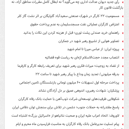
رأی جدید دیوان عدالت اداری چه می‌گوید؟ نه ابطال کامل مقررات مناطق آزاد، نه
بازگشت قانون کار
مسمومیت ۲۲ کارگر در شهرک صنعتی سعیدآباد گلپایگان بر اثر نشت گاز کلر
اعتراض کارگران عملیاتی نفت مسجدسلیمان به عدم پرداخت حقوق
راهنمای خرید صندلی پشت توری؛ قبل از هزینه کردن این نکات را بدانید
تصاویر هوایی از تشییع رهبر شهید در جمکران
پروژه ایران: از عباس میرزا تا امام شهید
انتصاب مجدد حجت‌الاسلام اژه‌ای به ریاست قوه‌ قضائیه
از تضاد به زوجیت؛ میراث فکری رهبر شهید برای تعریف رابطه کارگر و کارفرما
بدرقه میلیونی/ تمدید زمان وداع با پیکر رهبر شهید تا ساعت ۲۲
پرداخت مرحله اول تسهیلات ۶۰ میلیون تومانی بازنشستگان تامین اجتماعی
پزشکیان: شهادت رهبری، اندوهی عمیق بر دل آزادگان نشاند
شکوفایی ظرفیت‌های توسعه‌ای شرکت ذوب‌آهن با حمایت‌ بانک رفاه کارگران
پاسخ مقتدرانه به حملات جنوب؛ دشمن در تلاش برای سنجش توان دفاعی ایران
لاوروف: اتحاد اعراب علیه ایران و صحبت نتانیاهو از «اسرائیل بزرگ» اشتباه است
پیام تسلیت مدیرعامل بانک رفاه کارگران به مناسبت فرارسیدن ماه محرم و ایام