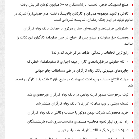
مبلغ تسهیلات قرض الحسنه بازنشستگان به ۶۰ میلیون تومان افزایش یافت
تلاش و تعهد مجموعه مدیران و کارکنان پالایشگاه نفت امام خمینی(ره) شازند در
تداوم تولید در ایام جنگ رمضان، شایسته قدردانی است
شکوفایی ظرفیت‌های توسعه‌ای استان مرکزی با حمایت بانک رفاه کارگران
وضعیت حق سنوات و عیدی پس از اخراج در حین قرارداد؛ کارگران این نکات را
بدانند
رایج‌ترین تخلفات رانندگی اطراف مراکز خرید کدام‌اند؟
۱۰ تله حقوقی در قراردادهای کار؛ از بیمه اجباری تا سفیدامضاء خطرناک
جایزه‌های میلیونی بانک رفاه کارگران در طی مسابقات جام جهانی
مهلت افتتاح حساب و پرداخت تسهیلات در طرح افق ۲ بانک رفاه کارگران تمدید
شد
ثبت درخواست صدور کارت رفاهی در بانک رفاه کارگران غیرحضوری شد
نسخه مبتنی بر وب سامانه "فرارفاه" بانک رفاه کارگران منتشر شد
خرید محصولات شرکت بهمن موتور با حساب وکالتی بانک رفاه کارگران
راه اندازی ابزار نحوه محاسبه مستمری متناسب‌سازی شده بازنشستگان
تمیزک: اعزام کارگر نظافتی کاربلد به سراسر تهران