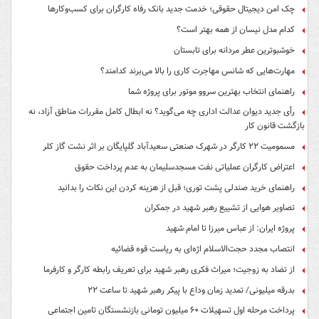
چک امن دیجیتال حقوقی؛ خدمت جدید بانک رفاه کارگران برای کسب‌وکارها
کدام مدل نیسان از همه بهتر است؟
خوشبوترین عطر مردانه برای تابستان
مهارت‌هایی که شانس مهاجرت کاری را بالا می‌برند کدامند؟
راهنمای انتخاب بهترین سروو موتور برای پروژه شما
رأی جدید دیوان عدالت اداری چه می‌گوید؟ نه ابطال کامل مقررات مناطق آزاد، نه
بازگشت قانون کار
مسمومیت ۲۲ کارگر در شهرک صنعتی سعیدآباد گلپایگان بر اثر نشت گاز کلر
اعتراض کارگران عملیاتی نفت مسجدسلیمان به عدم پرداخت حقوق
راهنمای خرید صندلی پشت توری؛ قبل از هزینه کردن این نکات را بدانید
تصاویر هوایی از تشییع رهبر شهید در جمکران
پروژه ایران: از عباس میرزا تا امام شهید
انتصاب مجدد حجت‌الاسلام اژه‌ای به ریاست قوه‌ قضائیه
از تضاد به زوجیت؛ میراث فکری رهبر شهید برای تعریف رابطه کارگر و کارفرما
بدرقه میلیونی/ تمدید زمان وداع با پیکر رهبر شهید تا ساعت ۲۲
پرداخت مرحله اول تسهیلات ۶۰ میلیون تومانی بازنشستگان تامین اجتماعی