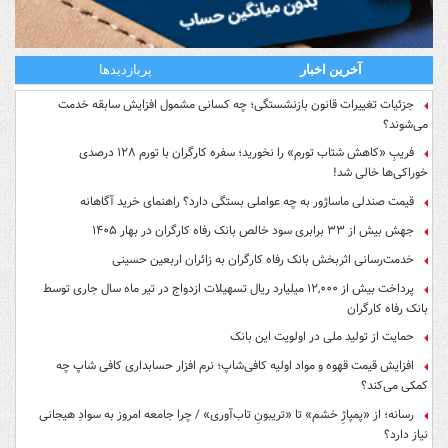
آخرین اخبار
پربازدیدها
جزئیات تغییرات قانون بازنشستگی؛ چه کسانی مشمول افزایش سابقه خدمت
می‌شوند؟
فریبِ «کاهش شتاب تورم» را نخورید؛ سفره کارگران با تورم ۱۲۸ درصدی
خوراکی‌ها خالی شد!
قیمت صندلی ماساژور به چه عواملی بستگی دارد؟ راهنمای خرید آگاهانه
جهش بیش از ۳۳ برابری سود خالص بانک رفاه کارگران در بهار ۱۴۰۵
خدمت‌رسانی اثربخش بانک رفاه کارگران به زائران اربعین حسینی
پرداخت بیش از ۱۲,۰۰۰ میلیارد ریال تسهیلات ازدواج در تیر ماه سال جاری توسط
بانک رفاه کارگران
حمایت از تولید ملی در اولویت این بانک
افزایش قیمت قهوه و مواد اولیه کافی‌شاپ؛ نرم افزار حسابداری کافی شاپ چه
کمکی می‌کند؟
رسانه؛ از «پمپاژِ خشم» تا «تریبونِ تاب‌آوری» / چرا جامعه امروز به سوادِ هیجانی
نیاز دارد؟