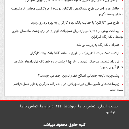
مجلس زیر فشار برای تعیین تکلیف سرنوشت صدها هزار نیروی شرکتی
چالش‌های اجرایی طرح ساماندهی کارکنان دولت؛ از بروکراسی مجلس تا مقاومت
مافیای واسطه‌گری
طرح ملی "کارافن" با حمایت بانک رفاه کارگران به بهره‌برداری رسید
پرداخت بیش از ۷,۰۰۰ میلیارد ریال تسهیلات ازدواج در اردیبهشت ماه سال جاری
توسط بانک رفاه کارگران
همراه بانک رفاه به‌روزرسانی شد
ارائه خدمت برات الکترونیک از طریق سامانه SCF بانک رفاه کارگران
قرارداد نبندید، صاحبکار شوید یا اخراج! / پشت پرده خطرناک قراردادهای شفاهی
که از آن بی‌خبرید
پشت‌پرده لایحه جنجالی اصلاح نظام تامین اجتماعی چیست؟
زیرساخت‌های تأمین مالی غیرتسهیلاتی در بانک رفاه کارگران به‌طور کامل فراهم
شده است
صفحه اصلی
تماس با ما
پیوندها
rss
درباره ما
تماس با ما
آرشیو
کلیه حقوق محفوظ میباشد