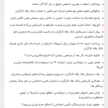
پزشکیان: شهادت رهبری، اندوهی عمیق بر دل آزادگان نشاند
شکوفایی ظرفیت‌های توسعه‌ای شرکت ذوب‌آهن با حمایت‌ بانک رفاه کارگران
پاسخ مقتدرانه به حملات جنوب؛ دشمن در تلاش برای سنجش توان دفاعی ایران
لاوروف: اتحاد اعراب علیه ایران و صحبت نتانیاهو از «اسرائیل بزرگ» اشتباه است
پیام تسلیت مدیرعامل بانک رفاه کارگران به مناسبت فرارسیدن ماه محرم و ایام
تاسوعا و عاشورای حسینی
پرداخت حدود ۱۱,۰۰۰ میلیارد ریال تسهیلات ازدواج در خرداد ماه سال جاری توسط
بانک رفاه کارگران
تکلیف قرارداد کار بعد از مرخصی زایمان؛ آیا اخراج امکان‌پذیر است؟
فصل نوین در دیپلماسی ایران؛ جزئیات ۱۴ بند سرنوشت‌ساز تفاهم‌نامه ایران و
آمریکا
چک دیجیتال بانک رفاه کارگران؛ تسریع و تسهیل پرداخت‌های غیرنقدی مشتریان
همکاری اثربخش بانک رفاه کارگران با سازمان تامین اجتماعی در ایام جنگ رمضان
بی‌نظیر بود
پایان عصرِ «ابهام راهبردی» در دیپلماسی؛ توافق ایران و آمریکا در آزمونِ
«شفافیتِ ساختارمند»
حقوق خرداد بازنشستگان تأمین اجتماعی با احکام جدید واریز می‌شود؟