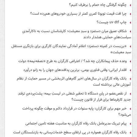
چگونه گرفتگی چاه حمام را برطرف کنیم؟
چرا افت قیمت تویوتا کمری کمتر از بسیاری خودروهای هم‌رده است؟
چاپ uv dtf چیست؟
شکافِ عمیق میان دستمزد و سبدِ معیشت؛ کارشناسان نسبت به ناکارآمدیِ
سیاست‌هایِ حمایتی هشدار دادند
«بن‌بست در کمیته دستمزد؛ اعلام آمادگی نمایندگان کارگری برای بازنگری مستقل
سبد معیشت»
وعده حذف پیمانکاران چه شد؟ / اعتراض کارگران به طرح «نصفه‌نیمه» دولت
اقتدار ایرانی؛ وقتی فناوری بومی، برترین پدافندهای جهان را به زانو درآورد
بانک رفاه کارگران در سال‌های اخیر گام‌های اثربخشی در مسیر حمایت از نظام
آموزش عالی برداشته است
از نقص‌عضو در پایِ دستگاه تا تحقیرِ شغلی در لیستِ بیمه؛ پشت‌پرده‌یِ ترفندِ
جدیدِ کارفرماها برای فرار از قانون چیست؟
خبر مهم برای کارگران؛ پایه سنوات در قرارداد دائم و موقت چگونه پرداخت
می‌شود؟
پیام تبریک مدیرعامل بانک رفاه کارگران به مناسبت هفته تامین اجتماعی
بانک رفاه کارگران همواره در پی ارتقای سطح خدمات‌رسانی به بازنشستگان است