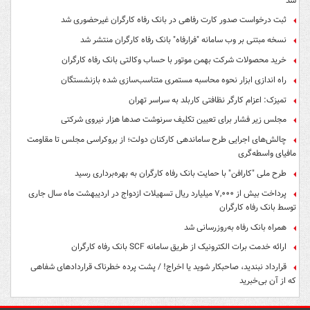
شد
ثبت درخواست صدور کارت رفاهی در بانک رفاه کارگران غیرحضوری شد
نسخه مبتنی بر وب سامانه "فرارفاه" بانک رفاه کارگران منتشر شد
خرید محصولات شرکت بهمن موتور با حساب وکالتی بانک رفاه کارگران
راه اندازی ابزار نحوه محاسبه مستمری متناسب‌سازی شده بازنشستگان
تمیزک: اعزام کارگر نظافتی کاربلد به سراسر تهران
مجلس زیر فشار برای تعیین تکلیف سرنوشت صدها هزار نیروی شرکتی
چالش‌های اجرایی طرح ساماندهی کارکنان دولت؛ از بروکراسی مجلس تا مقاومت
مافیای واسطه‌گری
طرح ملی "کارافن" با حمایت بانک رفاه کارگران به بهره‌برداری رسید
پرداخت بیش از ۷,۰۰۰ میلیارد ریال تسهیلات ازدواج در اردیبهشت ماه سال جاری
توسط بانک رفاه کارگران
همراه بانک رفاه به‌روزرسانی شد
ارائه خدمت برات الکترونیک از طریق سامانه SCF بانک رفاه کارگران
قرارداد نبندید، صاحبکار شوید یا اخراج! / پشت پرده خطرناک قراردادهای شفاهی
که از آن بی‌خبرید