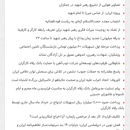
تصاویر هوایی از تشییع رهبر شهید در جمکران
پروژه ایران: از عباس میرزا تا امام شهید
انتصاب مجدد حجت‌الاسلام اژه‌ای به ریاست قوه‌ قضائیه
از تضاد به زوجیت؛ میراث فکری رهبر شهید برای تعریف رابطه کارگر و کارفرما
بدرقه میلیونی/ تمدید زمان وداع با پیکر رهبر شهید تا ساعت ۲۲
پرداخت مرحله اول تسهیلات ۶۰ میلیون تومانی بازنشستگان تامین اجتماعی
پزشکیان: شهادت رهبری، اندوهی عمیق بر دل آزادگان نشاند
شکوفایی ظرفیت‌های توسعه‌ای شرکت ذوب‌آهن با حمایت‌ بانک رفاه کارگران
پاسخ مقتدرانه به حملات جنوب؛ دشمن در تلاش برای سنجش توان دفاعی ایران
لاوروف: اتحاد اعراب علیه ایران و صحبت نتانیاهو از «اسرائیل بزرگ» اشتباه است
پیام تسلیت مدیرعامل بانک رفاه کارگران به مناسبت فرارسیدن ماه محرم و ایام
تاسوعا و عاشورای حسینی
پرداخت حدود ۱۱,۰۰۰ میلیارد ریال تسهیلات ازدواج در خرداد ماه سال جاری توسط
بانک رفاه کارگران
تکلیف قرارداد کار بعد از مرخصی زایمان؛ آیا اخراج امکان‌پذیر است؟
فصل نوین در دیپلماسی ایران؛ جزئیات ۱۴ بند سرنوشت‌ساز تفاهم‌نامه ایران و