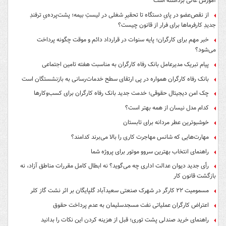
آموزش عالی برداشته است
از نقص‌عضو در پایِ دستگاه تا تحقیرِ شغلی در لیستِ بیمه؛ پشت‌پرده‌یِ ترفندِ
جدیدِ کارفرماها برای فرار از قانون چیست؟
خبر مهم برای کارگران؛ پایه سنوات در قرارداد دائم و موقت چگونه پرداخت
می‌شود؟
پیام تبریک مدیرعامل بانک رفاه کارگران به مناسبت هفته تامین اجتماعی
بانک رفاه کارگران همواره در پی ارتقای سطح خدمات‌رسانی به بازنشستگان است
چک امن دیجیتال حقوقی؛ خدمت جدید بانک رفاه کارگران برای کسب‌وکارها
کدام مدل نیسان از همه بهتر است؟
خوشبوترین عطر مردانه برای تابستان
مهارت‌هایی که شانس مهاجرت کاری را بالا می‌برند کدامند؟
راهنمای انتخاب بهترین سروو موتور برای پروژه شما
رأی جدید دیوان عدالت اداری چه می‌گوید؟ نه ابطال کامل مقررات مناطق آزاد، نه
بازگشت قانون کار
مسمومیت ۲۲ کارگر در شهرک صنعتی سعیدآباد گلپایگان بر اثر نشت گاز کلر
اعتراض کارگران عملیاتی نفت مسجدسلیمان به عدم پرداخت حقوق
راهنمای خرید صندلی پشت توری؛ قبل از هزینه کردن این نکات را بدانید