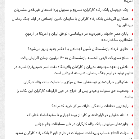
آمریکا
چک دیجیتال بانک رفاه کارگران؛ تسریع و تسهیل پرداخت‌های غیرنقدی مشتریان
همکاری اثربخش بانک رفاه کارگران با سازمان تامین اجتماعی در ایام جنگ رمضان
بی‌نظیر بود
پایان عصرِ «ابهام راهبردی» در دیپلماسی؛ توافق ایران و آمریکا در آزمونِ
«شفافیتِ ساختارمند»
حقوق خرداد بازنشستگان تأمین اجتماعی با احکام جدید واریز می‌شود؟
مبلغ تسهیلات قرض الحسنه بازنشستگان به ۶۰ میلیون تومان افزایش یافت
تلاش و تعهد مجموعه مدیران و کارکنان پالایشگاه نفت امام خمینی(ره) شازند در
تداوم تولید در ایام جنگ رمضان، شایسته قدردانی است
شکوفایی ظرفیت‌های توسعه‌ای استان مرکزی با حمایت بانک رفاه کارگران
وضعیت حق سنوات و عیدی پس از اخراج در حین قرارداد؛ کارگران این نکات را
بدانند
رایج‌ترین تخلفات رانندگی اطراف مراکز خرید کدام‌اند؟
۱۰ تله حقوقی در قراردادهای کار؛ از بیمه اجباری تا سفیدامضاء خطرناک
جایزه‌های میلیونی بانک رفاه کارگران در طی مسابقات جام جهانی
مهلت افتتاح حساب و پرداخت تسهیلات در طرح افق ۲ بانک رفاه کارگران تمدید