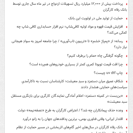
پرداخت بیش از ۱۲,۰۰۰ میلیارد ریال تسهیلات ازدواج در تیر ماه سال جاری توسط
بانک رفاه کارگران
حمایت از تولید ملی در اولویت این بانک
افزایش قیمت قهوه و مواد اولیه کافی‌شاپ؛ نرم افزار حسابداری کافی شاپ چه
کمکی می‌کند؟
رسانه؛ از «پمپاژِ خشم» تا «تریبونِ تاب‌آوری» / چرا جامعه امروز به سوادِ هیجانی
نیاز دارد؟
چگونه گرفتگی چاه حمام را برطرف کنیم؟
چرا افت قیمت تویوتا کمری کمتر از بسیاری خودروهای هم‌رده است؟
چاپ uv dtf چیست؟
شکافِ عمیق میان دستمزد و سبدِ معیشت؛ کارشناسان نسبت به ناکارآمدیِ
سیاست‌هایِ حمایتی هشدار دادند
«بن‌بست در کمیته دستمزد؛ اعلام آمادگی نمایندگان کارگری برای بازنگری مستقل
سبد معیشت»
وعده حذف پیمانکاران چه شد؟ / اعتراض کارگران به طرح «نصفه‌نیمه» دولت
اقتدار ایرانی؛ وقتی فناوری بومی، برترین پدافندهای جهان را به زانو درآورد
بانک رفاه کارگران در سال‌های اخیر گام‌های اثربخشی در مسیر حمایت از نظام