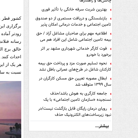
چالش‌ها و راهکارها
بهترین شربت سرفه خانگی با تأثیر فوری
بازنشستگی و دریافت مستمری از دو صندوق
تامین اجتماعی و خدمات درمانی امکان پذیر
است ؟
اطلاعیه مهم برای صاحبان مشاغل آزاد / حق
زودتر آماده
بیمه تامین اجتماعی شامل این افراد هم می
شود
فوت کارگر خدماتی شهرداری مشهد بر اثر
برخورد با خودرو
احداث کنند. این هتل‌ها تنها ۱۵ دقیقه 
نحوه تسلیم صورت مزد و پرداخت حق بیمه
کارکنان شاغل در طرح‌های عمرانی باطل نشد
نسبت به سای
ابطال مصوبه تعیین حق مسکن کارگران در
سال ۱۳۹۹ متوقف شد
جامعه کارگری به هوش باشد/حذف
نسنجیده «سازمان تامین اجتماعی» با یک
تفاهم نامه!
رویای درمان رایگان قابل بازگشت نیست/در
نبود زیرساخت‌های الکترونیک حذف
دفترچه‌های بیمه اشتباه مضاعف است
بیشتر...