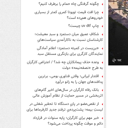
چگونه گرفتگی چاه حمام را برطرف کنیم؟
چرا افت قیمت تویوتا کمری کمتر از بسیاری
خودروهای هم‌رده است؟
چاپ uv dtf چیست؟
شکافِ عمیق میان دستمزد و سبدِ معیشت؛
کارشناسان نسبت به ناکارآمدیِ سیاست‌هایِ
حمایتی هشدار دادند
«بن‌بست در کمیته دستمزد؛ اعلام آمادگی
نمایندگان کارگری برای بازنگری مستقل سبد
معیشت»
وعده حذف پیمانکاران چه شد؟ / اعتراض کارگران
به طرح «نصفه‌نیمه» دولت
اقتدار ایرانی؛ وقتی فناوری بومی، برترین
پدافندهای جهان را به زانو درآورد
بانک رفاه کارگران در سال‌های اخیر گام‌های
اثربخشی در مسیر حمایت از نظام آموزش عالی
برداشته است
از نقص‌عضو در پایِ دستگاه تا تحقیرِ شغلی در
لیستِ بیمه؛ پشت‌پرده‌یِ ترفندِ جدیدِ کارفرماها برای
فرار از قانون چیست؟
خبر مهم برای کارگران؛ پایه سنوات در قرارداد
دائم و موقت چگونه پرداخت می‌شود؟