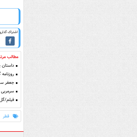
اشتراک گذاری 
مطالب مرتب
داستان پ
روزنامه گل
جعفر سمی
سرمربی 
فیلم/گل 
قطر