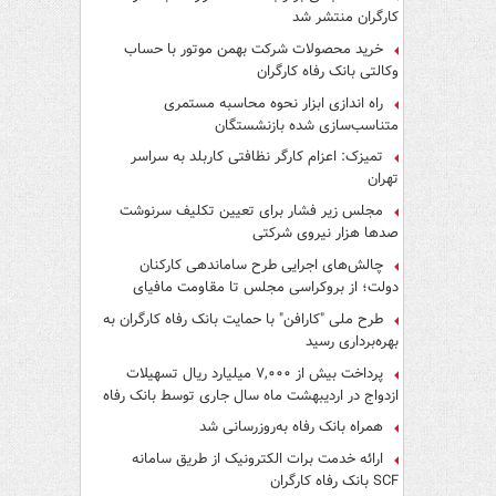
کارگران منتشر شد
خرید محصولات شرکت بهمن موتور با حساب
وکالتی بانک رفاه کارگران
راه اندازی ابزار نحوه محاسبه مستمری
متناسب‌سازی شده بازنشستگان
تمیزک: اعزام کارگر نظافتی کاربلد به سراسر
تهران
مجلس زیر فشار برای تعیین تکلیف سرنوشت
صدها هزار نیروی شرکتی
چالش‌های اجرایی طرح ساماندهی کارکنان
دولت؛ از بروکراسی مجلس تا مقاومت مافیای
واسطه‌گری
طرح ملی "کارافن" با حمایت بانک رفاه کارگران به
بهره‌برداری رسید
پرداخت بیش از ۷,۰۰۰ میلیارد ریال تسهیلات
ازدواج در اردیبهشت ماه سال جاری توسط بانک رفاه
کارگران
همراه بانک رفاه به‌روزرسانی شد
ارائه خدمت برات الکترونیک از طریق سامانه
SCF بانک رفاه کارگران