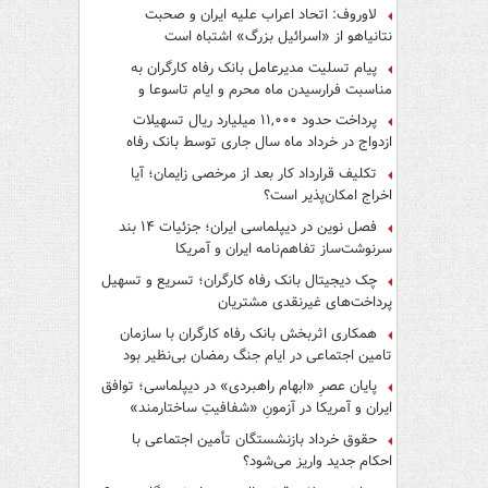
لاوروف: اتحاد اعراب علیه ایران و صحبت
نتانیاهو از «اسرائیل بزرگ» اشتباه است
پیام تسلیت مدیرعامل بانک رفاه کارگران به
مناسبت فرارسیدن ماه محرم و ایام تاسوعا و
عاشورای حسینی
پرداخت حدود ۱۱,۰۰۰ میلیارد ریال تسهیلات
ازدواج در خرداد ماه سال جاری توسط بانک رفاه
کارگران
تکلیف قرارداد کار بعد از مرخصی زایمان؛ آیا
اخراج امکان‌پذیر است؟
فصل نوین در دیپلماسی ایران؛ جزئیات ۱۴ بند
سرنوشت‌ساز تفاهم‌نامه ایران و آمریکا
چک دیجیتال بانک رفاه کارگران؛ تسریع و تسهیل
پرداخت‌های غیرنقدی مشتریان
همکاری اثربخش بانک رفاه کارگران با سازمان
تامین اجتماعی در ایام جنگ رمضان بی‌نظیر بود
پایان عصرِ «ابهام راهبردی» در دیپلماسی؛ توافق
ایران و آمریکا در آزمونِ «شفافیتِ ساختارمند»
حقوق خرداد بازنشستگان تأمین اجتماعی با
احکام جدید واریز می‌شود؟