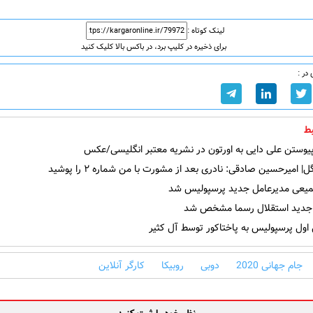
لینک کوتاه :
برای ذخیره در کلیپ برد، در باکس بالا کلیک کنید
در :
ط
یوستن علی دایی به اورتون در نشریه معتبر انگلیسی/عکس
| امیرحسین صادقی: نادری بعد از مشورت با من شماره ۲ را پوشید
عی مدیرعامل جدید پرسپولیس شد
جدید استقلال رسما مشخص شد
اول پرسپولیس به پاختاکور توسط آل کثیر
جام جهانی 2020
دوبی
روبیکا
کارگر آنلاین