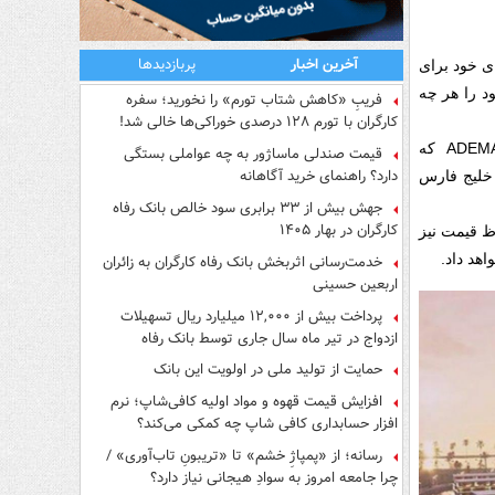
آخرین اخبار
پربازدیدها
تادیوم‌های خود برای
زاری می‌شود را هر چه
فریبِ «کاهش شتاب تورم» را نخورید؛ سفره
کارگران با تورم ۱۲۸ درصدی خوراکی‌ها خالی شد!
رسانه فنلاندی PRNews با انتشار عکسی ادعا کرده که قطری‌ها با همکاری شرکت ADEMARES که
قیمت صندلی ماساژور به چه عواملی بستگی
دارد؟ راهنمای خرید آگاهانه
ر کناره‌ آب‌های خلیج فارس
جهش بیش از ۳۳ برابری سود خالص بانک رفاه
کارگران در بهار ۱۴۰۵
اد و از لحاظ قیمت نیز
هد داد.
خدمت‌رسانی اثربخش بانک رفاه کارگران به زائران
اربعین حسینی
پرداخت بیش از ۱۲,۰۰۰ میلیارد ریال تسهیلات
ازدواج در تیر ماه سال جاری توسط بانک رفاه
کارگران
حمایت از تولید ملی در اولویت این بانک
افزایش قیمت قهوه و مواد اولیه کافی‌شاپ؛ نرم
افزار حسابداری کافی شاپ چه کمکی می‌کند؟
رسانه؛ از «پمپاژِ خشم» تا «تریبونِ تاب‌آوری» /
چرا جامعه امروز به سوادِ هیجانی نیاز دارد؟