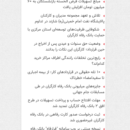
مبلغ تسهیلات قرض الحسنه بازنشستگان به ۶۰
میلیون تومان افزایش یافت
تلاش و تعهد مجموعه مدیران و کارکنان
پالایشگاه نفت امام خمینی(ره) شازند در تداوم
تولید در ایام جنگ رمضان، شایسته قدردانی است
شکوفایی ظرفیت‌های توسعه‌ای استان مرکزی با
حمایت بانک رفاه کارگران
وضعیت حق سنوات و عیدی پس از اخراج در
حین قرارداد؛ کارگران این نکات را بدانند
رایج‌ترین تخلفات رانندگی اطراف مراکز خرید
کدام‌اند؟
۱۰ تله حقوقی در قراردادهای کار؛ از بیمه اجباری
تا سفیدامضاء خطرناک
جایزه‌های میلیونی بانک رفاه کارگران در طی
مسابقات جام جهانی
مهلت افتتاح حساب و پرداخت تسهیلات در طرح
افق ۲ بانک رفاه کارگران تمدید شد
ثبت درخواست صدور کارت رفاهی در بانک رفاه
کارگران غیرحضوری شد
نسخه مبتنی بر وب سامانه "فرارفاه" بانک رفاه