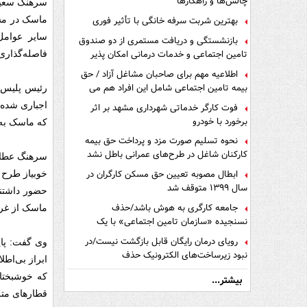
چالش‌ها و راهکارها
سرهنگ سعید 
ماسک در مسا
بهترین شربت سرفه خانگی با تأثیر فوری
سایر عوامل
بازنشستگی و دریافت مستمری از دو صندوق
تامین اجتماعی و خدمات درمانی امکان پذیر
فاصله‌گذاری
است ؟
اطلاعیه مهم برای صاحبان مشاغل آزاد / حق
بیمه تامین اجتماعی شامل این افراد هم می
رئیس پلیس م
شود
اجباری شده 
فوت کارگر خدماتی شهرداری مشهد بر اثر
برخورد با خودرو
که ماسک به 
نحوه تسلیم صورت مزد و پرداخت حق بیمه
کارکنان شاغل در طرح‌های عمرانی باطل نشد
سرهنگ عطاءا
ابطال مصوبه تعیین حق مسکن کارگران در
خوبیاز طرح م
سال ۱۳۹۹ متوقف شد
حضور داشتن
جامعه کارگری به هوش باشد/حذف
ماسک از غرف
نسنجیده «سازمان تامین اجتماعی» با یک
تفاهم نامه!
رویای درمان رایگان قابل بازگشت نیست/در
وی گفت:‌ پا
نبود زیرساخت‌های الکترونیک حذف
ابراز بی‌اطل
دفترچه‌های بیمه اشتباه مضاعف است
که خوشبختا
بیشتر...
قطارهای متر