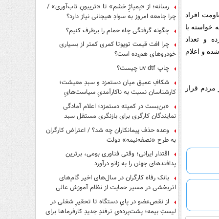
رسانه؛ از «پمپاژِ خشم» تا «تریبونِ تاب‌آوری» /
اومت افراد
چرا جامعه امروز به سوادِ هیجانی نیاز دارد؟
 خواسته یا
چگونه گرفتگی چاه حمام را برطرف کنیم؟
ه و تعداد
چرا افت قیمت تویوتا کمری کمتر از بسیاری
ده و اعلام
خودروهای هم‌رده است؟
چاپ uv dtf چیست؟
شکافِ عمیق میان دستمزد و سبدِ معیشت؛
ر مردم قرار
کارشناسان نسبت به ناکارآمدیِ سیاست‌هایِ
حمایتی هشدار دادند
«بن‌بست در کمیته دستمزد؛ اعلام آمادگی
نمایندگان کارگری برای بازنگری مستقل سبد
معیشت»
وعده حذف پیمانکاران چه شد؟ / اعتراض کارگران
به طرح «نصفه‌نیمه» دولت
اقتدار ایرانی؛ وقتی فناوری بومی، برترین
پدافندهای جهان را به زانو درآورد
بانک رفاه کارگران در سال‌های اخیر گام‌های
اثربخشی در مسیر حمایت از نظام آموزش عالی
برداشته است
از نقص‌عضو در پایِ دستگاه تا تحقیرِ شغلی در
لیستِ بیمه؛ پشت‌پرده‌یِ ترفندِ جدیدِ کارفرماها برای