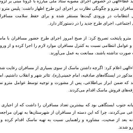
عطاءالهی در خصوص اجرای مصوبه ستاد ملی مبارزه با کرونا مبنی بر لزوم 
فران مترو و چگونگی نظارت بر اجرای این طرح اظهار داشت: پلیس مترو نی
 انتظامات در ورودی گیت‌ها مستقر شده و برای حفظ سلامت مسافرا
 اجتماعی، اجرای طرح جدید را در دستورکار دارد.
ترو پایتخت تصریح کرد:‌ از صبح امروز اجرای طرح حضور مسافران با ما
و عوامل انتظامی نسبت به کنترل مسافران موارد لازم را اجرا کرده و از ورو
صورت نداشته باشند، ممانعت به عمل می‌آورند.
لهی اعلام کرد: اگرچه داشتن ماسک از سوی بسیاری از مسافران رعایت شده
ذکور در ایستگاه‌های صادقیه، امام خمینی(ره)، تئاتر شهر و انقلاب داشتیم، اما
د که ضمن ابراز بی‌اطلاعی، پس از مشورت و توجیه توسط عوامل مترو نسب
ه‌های فروش ماسک اقدام می‌کردند.
یانه جنوب ایستگاهی بود که بیشترین تعداد مسافران را داشت که از اجباری
اعی می‌کردند، چرا که این دسته از مسافران از شهرستان‌ها به تهران مراجعه 
نه بعد از صحبت، مشاوره و راهنمایی نسبت به تهیه ماسک اقدام کرده و
و شدند.