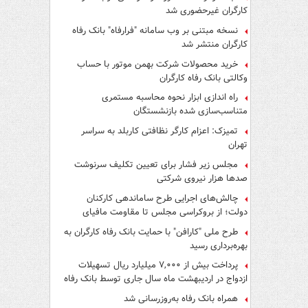
کارگران غیرحضوری شد
نسخه مبتنی بر وب سامانه "فرارفاه" بانک رفاه
کارگران منتشر شد
خرید محصولات شرکت بهمن موتور با حساب
وکالتی بانک رفاه کارگران
راه اندازی ابزار نحوه محاسبه مستمری
متناسب‌سازی شده بازنشستگان
تمیزک: اعزام کارگر نظافتی کاربلد به سراسر
تهران
مجلس زیر فشار برای تعیین تکلیف سرنوشت
صدها هزار نیروی شرکتی
چالش‌های اجرایی طرح ساماندهی کارکنان
دولت؛ از بروکراسی مجلس تا مقاومت مافیای
واسطه‌گری
طرح ملی "کارافن" با حمایت بانک رفاه کارگران به
بهره‌برداری رسید
پرداخت بیش از ۷,۰۰۰ میلیارد ریال تسهیلات
ازدواج در اردیبهشت ماه سال جاری توسط بانک رفاه
کارگران
همراه بانک رفاه به‌روزرسانی شد