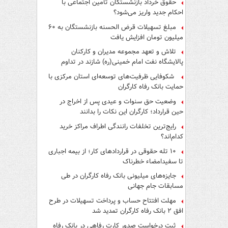
حقوق خرداد بازنشستگان تأمین اجتماعی با
احکام جدید واریز می‌شود؟
مبلغ تسهیلات قرض الحسنه بازنشستگان به ۶۰
میلیون تومان افزایش یافت
تلاش و تعهد مجموعه مدیران و کارکنان
پالایشگاه نفت امام خمینی(ره) شازند در تداوم
تولید در ایام جنگ رمضان، شایسته قدردانی است
شکوفایی ظرفیت‌های توسعه‌ای استان مرکزی با
حمایت بانک رفاه کارگران
وضعیت حق سنوات و عیدی پس از اخراج در
حین قرارداد؛ کارگران این نکات را بدانند
رایج‌ترین تخلفات رانندگی اطراف مراکز خرید
کدام‌اند؟
۱۰ تله حقوقی در قراردادهای کار؛ از بیمه اجباری
تا سفیدامضاء خطرناک
جایزه‌های میلیونی بانک رفاه کارگران در طی
مسابقات جام جهانی
مهلت افتتاح حساب و پرداخت تسهیلات در طرح
افق ۲ بانک رفاه کارگران تمدید شد
ثبت درخواست صدور کارت رفاهی در بانک رفاه