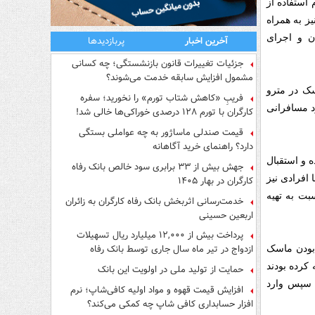
استفاده از
ز به همراه
ن و اجرای
آخرین اخبار
پربازدیدها
جزئیات تغییرات قانون بازنشستگی؛ چه کسانی
مشمول افزایش سابقه خدمت می‌شوند؟
سک در مترو
فریبِ «کاهش شتاب تورم» را نخورید؛ سفره
د مسافرانی
کارگران با تورم ۱۲۸ درصدی خوراکی‌ها خالی شد!
قیمت صندلی ماساژور به چه عواملی بستگی
دارد؟ راهنمای خرید آگاهانه
 و استقبال
جهش بیش از ۳۳ برابری سود خالص بانک رفاه
 افرادی نیز
کارگران در بهار ۱۴۰۵
ت به تهیه
خدمت‌رسانی اثربخش بانک رفاه کارگران به زائران
اربعین حسینی
پرداخت بیش از ۱۲,۰۰۰ میلیارد ریال تسهیلات
ازدواج در تیر ماه سال جاری توسط بانک رفاه
 بودن ماسک
کارگران
کرده بودند
حمایت از تولید ملی در اولویت این بانک
 سپس وارد
افزایش قیمت قهوه و مواد اولیه کافی‌شاپ؛ نرم
افزار حسابداری کافی شاپ چه کمکی می‌کند؟