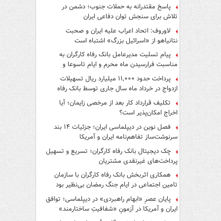
پاسخ مقتدرانه به حملات جنوب؛ دشمن در
تلاش برای سنجش توان دفاعی ایران
لاوروف: اتحاد اعراب علیه ایران و صحبت
نتانیاهو از «اسرائیل بزرگ» اشتباه است
پیام تسلیت مدیرعامل بانک رفاه کارگران به
مناسبت فرارسیدن ماه محرم و ایام تاسوعا و
عاشورای حسینی
پرداخت حدود ۱۱,۰۰۰ میلیارد ریال تسهیلات
ازدواج در خرداد ماه سال جاری توسط بانک رفاه
کارگران
تکلیف قرارداد کار بعد از مرخصی زایمان؛ آیا
اخراج امکان‌پذیر است؟
فصل نوین در دیپلماسی ایران؛ جزئیات ۱۴ بند
سرنوشت‌ساز تفاهم‌نامه ایران و آمریکا
چک دیجیتال بانک رفاه کارگران؛ تسریع و تسهیل
پرداخت‌های غیرنقدی مشتریان
همکاری اثربخش بانک رفاه کارگران با سازمان
تامین اجتماعی در ایام جنگ رمضان بی‌نظیر بود
پایان عصرِ «ابهام راهبردی» در دیپلماسی؛ توافق
ایران و آمریکا در آزمونِ «شفافیتِ ساختارمند»