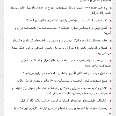
تاسوعا و عاشورای حسینی
پرداخت حدود ۱۱,۰۰۰ میلیارد ریال تسهیلات ازدواج در خرداد ماه سال جاری توسط
بانک رفاه کارگران
تکلیف قرارداد کار بعد از مرخصی زایمان؛ آیا اخراج امکان‌پذیر است؟
فصل نوین در دیپلماسی ایران؛ جزئیات ۱۴ بند سرنوشت‌ساز تفاهم‌نامه ایران و
آمریکا
چک دیجیتال بانک رفاه کارگران؛ تسریع و تسهیل پرداخت‌های غیرنقدی مشتریان
همکاری اثربخش بانک رفاه کارگران با سازمان تامین اجتماعی در ایام جنگ رمضان
بی‌نظیر بود
پایان عصرِ «ابهام راهبردی» در دیپلماسی؛ توافق ایران و آمریکا در آزمونِ
«شفافیتِ ساختارمند»
حقوق خرداد بازنشستگان تأمین اجتماعی با احکام جدید واریز می‌شود؟
مبلغ تسهیلات قرض الحسنه بازنشستگان به ۶۰ میلیون تومان افزایش یافت
تلاش و تعهد مجموعه مدیران و کارکنان پالایشگاه نفت امام خمینی(ره) شازند در
تداوم تولید در ایام جنگ رمضان، شایسته قدردانی است
شکوفایی ظرفیت‌های توسعه‌ای استان مرکزی با حمایت بانک رفاه کارگران
وضعیت حق سنوات و عیدی پس از اخراج در حین قرارداد؛ کارگران این نکات را
بدانند