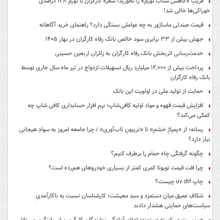
فریبِ «کاهش شتاب تورم» را نخورید؛ سفره کارگران با تورم ۱۲۸ درصدی
خوراکی‌ها خالی شد!
قیمت صندلی ماساژور به چه عواملی بستگی دارد؟ راهنمای خرید آگاهانه
جهش بیش از ۳۳ برابری سود خالص بانک رفاه کارگران در بهار ۱۴۰۵
خدمت‌رسانی اثربخش بانک رفاه کارگران به زائران اربعین حسینی
پرداخت بیش از ۱۲,۰۰۰ میلیارد ریال تسهیلات ازدواج در تیر ماه سال جاری توسط
بانک رفاه کارگران
حمایت از تولید ملی در اولویت این بانک
افزایش قیمت قهوه و مواد اولیه کافی‌شاپ؛ نرم افزار حسابداری کافی شاپ چه
کمکی می‌کند؟
رسانه؛ از «پمپاژِ خشم» تا «تریبونِ تاب‌آوری» / چرا جامعه امروز به سوادِ هیجانی
نیاز دارد؟
چگونه گرفتگی چاه حمام را برطرف کنیم؟
چرا افت قیمت تویوتا کمری کمتر از بسیاری خودروهای هم‌رده است؟
چاپ uv dtf چیست؟
شکافِ عمیق میان دستمزد و سبدِ معیشت؛ کارشناسان نسبت به ناکارآمدیِ
سیاست‌هایِ حمایتی هشدار دادند
«بن‌بست در کمیته دستمزد؛ اعلام آمادگی نمایندگان کارگری برای بازنگری مستقل