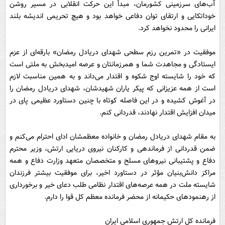
آب‌های سرزمینی کشورمان، مبدأ این حرکت انقلابی در مسیر روشن
خوداتکایی و ارتقای توان دفاعی خواهد بود و هیچ تحریمی اندیشه بلند
ایرانی را محدود نخواهد کرد.
موفقیت در «تمرین رزم سطحی شهدای دریادل رمضان» بارقه‌ای از عزم
ایستادگی و مجاهدت شما و همرزمانتان و عرصه امیدبخش به ملتی است
که خود را شایسته اوج شکوه و اقتدار می‌داند و به همین مناسبت لازم
است از همه عزیزانی که پیکر یاران شهیدشان، شهدای دریادل رمضان را
در آغوش کشیده و در این فاصله کوتاه با چنین دستاورد عظیمی پای در
میدان افزایش اقتدار نهادند، قدردانی کنم.
به مقام شهدای دریادل رمضان و خانواده معظمشان ادای احترام می‌کنم و
ضمن قدردانی از فرماندهی و کارکنان نیروی دریایی ارتش، وزیر محترم
دفاع و پشتیبانی نیروهای مسلح و متخصصان متعهد وزارت دفاع و همه
مراکز دانش‌بنیان مؤثر در دستاورد اخیر، برای موفقیت‌ بیشتر فرزندان
شایسته ملت در همه عرصه‌های اقتدار نظامی طلب دعای خیر و برخورداری
از رهنمودهای حکیمانه از محضر فرمانده معظم کل قوا را دارم.
فرمانده کل ارتش جمهوری اسلامی ایران