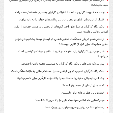
سبد معیشت»
وعده حذف پیمانکاران چه شد؟ / اعتراض کارگران به طرح «نصفه‌نیمه» دولت
اقتدار ایرانی؛ وقتی فناوری بومی، برترین پدافندهای جهان را به زانو درآورد
بانک رفاه کارگران در سال‌های اخیر گام‌های اثربخشی در مسیر حمایت از نظام
آموزش عالی برداشته است
از نقص‌عضو در پایِ دستگاه تا تحقیرِ شغلی در لیستِ بیمه؛ پشت‌پرده‌یِ ترفندِ
جدیدِ کارفرماها برای فرار از قانون چیست؟
خبر مهم برای کارگران؛ پایه سنوات در قرارداد دائم و موقت چگونه پرداخت
می‌شود؟
پیام تبریک مدیرعامل بانک رفاه کارگران به مناسبت هفته تامین اجتماعی
بانک رفاه کارگران همواره در پی ارتقای سطح خدمات‌رسانی به بازنشستگان است
چک امن دیجیتال حقوقی؛ خدمت جدید بانک رفاه کارگران برای کسب‌وکارها
کدام مدل نیسان از همه بهتر است؟
خوشبوترین عطر مردانه برای تابستان
مهارت‌هایی که شانس مهاجرت کاری را بالا می‌برند کدامند؟
راهنمای انتخاب بهترین سروو موتور برای پروژه شما