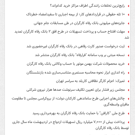
رایج‌ترین تخلفات رانندگی اطراف مراکز خرید کدام‌اند؟
۱۰ تله حقوقی در قراردادهای کار؛ از بیمه اجباری تا سفیدامضاء خطرناک
جایزه‌های میلیونی بانک رفاه کارگران در طی مسابقات جام جهانی
مهلت افتتاح حساب و پرداخت تسهیلات در طرح افق ۲ بانک رفاه کارگران تمدید
شد
ثبت درخواست صدور کارت رفاهی در بانک رفاه کارگران غیرحضوری شد
نسخه مبتنی بر وب سامانه "فرارفاه" بانک رفاه کارگران منتشر شد
خرید محصولات شرکت بهمن موتور با حساب وکالتی بانک رفاه کارگران
راه اندازی ابزار نحوه محاسبه مستمری متناسب‌سازی شده بازنشستگان
تمیزک: اعزام کارگر نظافتی کاربلد به سراسر تهران
مجلس زیر فشار برای تعیین تکلیف سرنوشت صدها هزار نیروی شرکتی
چالش‌های اجرایی طرح ساماندهی کارکنان دولت؛ از بروکراسی مجلس تا مقاومت
مافیای واسطه‌گری
طرح ملی "کارافن" با حمایت بانک رفاه کارگران به بهره‌برداری رسید
پرداخت بیش از ۷,۰۰۰ میلیارد ریال تسهیلات ازدواج در اردیبهشت ماه سال جاری
توسط بانک رفاه کارگران