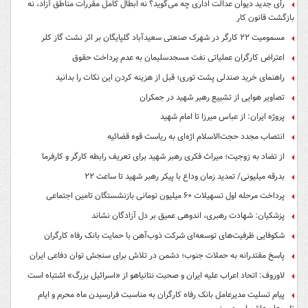
رأی جدید دیوان عدالت اداری چه می‌گوید؟ نه ابطال کامل مقررات مناطق آزاد، نه
بازگشت قانون کار
مسمومیت ۲۲ کارگر در شهرک صنعتی سعیدآباد گلپایگان بر اثر نشت گاز کلر
اعتراض کارگران عملیاتی نفت مسجدسلیمان به عدم پرداخت حقوق
راهنمای خرید صندلی پشت توری؛ قبل از هزینه کردن این نکات را بدانید
تصاویر هوایی از تشییع رهبر شهید در جمکران
پروژه ایران: از عباس میرزا تا امام شهید
انتصاب مجدد حجت‌الاسلام اژه‌ای به ریاست قوه‌ قضائیه
از تضاد به زوجیت؛ میراث فکری رهبر شهید برای تعریف رابطه کارگر و کارفرما
بدرقه میلیونی/ تمدید زمان وداع با پیکر رهبر شهید تا ساعت ۲۲
پرداخت مرحله اول تسهیلات ۶۰ میلیون تومانی بازنشستگان تامین اجتماعی
پزشکیان: شهادت رهبری، اندوهی عمیق بر دل آزادگان نشاند
شکوفایی ظرفیت‌های توسعه‌ای شرکت ذوب‌آهن با حمایت‌ بانک رفاه کارگران
پاسخ مقتدرانه به حملات جنوب؛ دشمن در تلاش برای سنجش توان دفاعی ایران
لاوروف: اتحاد اعراب علیه ایران و صحبت نتانیاهو از «اسرائیل بزرگ» اشتباه است
پیام تسلیت مدیرعامل بانک رفاه کارگران به مناسبت فرارسیدن ماه محرم و ایام