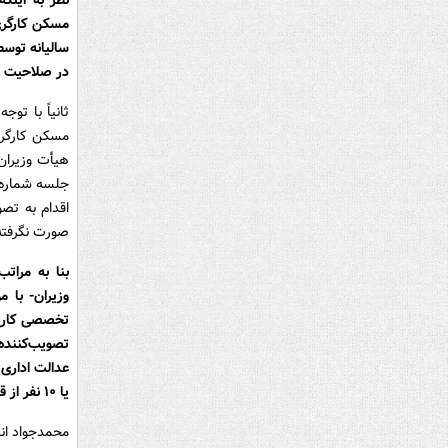
سالیانه توس
در صلاحیت ه
مسکن کارگری،
هیأت وزیران
اقدام به تص
صورت نگرفته
وزیران- با 
تخصصی کار، ب
یا ۱۰ نفر از قضات محترم دیوان عدالت اداری قابل اعتراض است.
محمدجواد ان