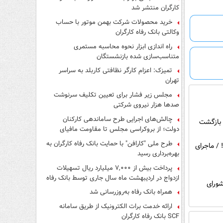
کارگران منتشر شد
خرید محصولات شرکت بهمن موتور با حساب
وکالتی بانک رفاه کارگران
راه اندازی ابزار نحوه محاسبه مستمری
متناسب‌سازی شده بازنشستگان
تمیزک: اعزام کارگر نظافتی کاربلد به سراسر
تهران
مجلس زیر فشار برای تعیین تکلیف سرنوشت
صدها هزار نیروی شرکتی
چالش‌های اجرایی طرح ساماندهی کارکنان
 بازگشت
دولت؛ از بروکراسی مجلس تا مقاومت مافیای
واسطه‌گری
طرح ملی "کارافن" با حمایت بانک رفاه کارگران به
ان! / ماجرای
بهره‌برداری رسید
پرداخت بیش از ۷,۰۰۰ میلیارد ریال تسهیلات
ازدواج در اردیبهشت ماه سال جاری توسط بانک رفاه
 آخر شورای
کارگران
همراه بانک رفاه به‌روزرسانی شد
ارائه خدمت برات الکترونیک از طریق سامانه
SCF بانک رفاه کارگران