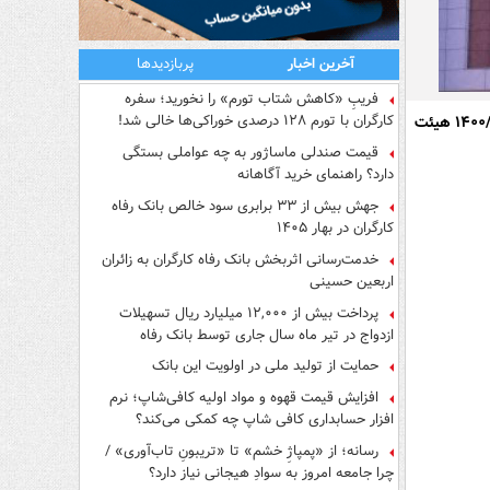
آخرین اخبار
پربازدیدها
فریبِ «کاهش شتاب تورم» را نخورید؛ سفره
کارگران با تورم ۱۲۸ درصدی خوراکی‌ها خالی شد!
عدم ابطال مصوبه تعیین حق مسکن کارگران در سال ۱۳۹۹ (دادنامه شماره ۷۹۸ مورخ ۱۴۰۰/۰۶/۰۸ هیئت
قیمت صندلی ماساژور به چه عواملی بستگی
دارد؟ راهنمای خرید آگاهانه
جهش بیش از ۳۳ برابری سود خالص بانک رفاه
کارگران در بهار ۱۴۰۵
خدمت‌رسانی اثربخش بانک رفاه کارگران به زائران
اربعین حسینی
پرداخت بیش از ۱۲,۰۰۰ میلیارد ریال تسهیلات
ازدواج در تیر ماه سال جاری توسط بانک رفاه
کارگران
حمایت از تولید ملی در اولویت این بانک
افزایش قیمت قهوه و مواد اولیه کافی‌شاپ؛ نرم
افزار حسابداری کافی شاپ چه کمکی می‌کند؟
رسانه؛ از «پمپاژِ خشم» تا «تریبونِ تاب‌آوری» /
چرا جامعه امروز به سوادِ هیجانی نیاز دارد؟