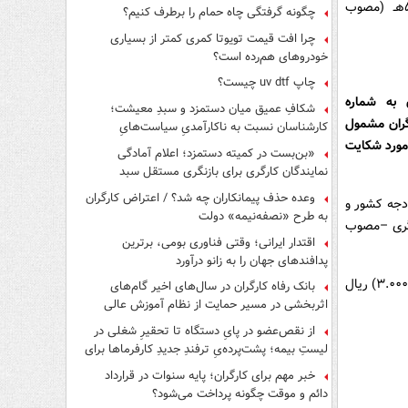
موضوع شکایت و خواسته: ابطال مصوبه هیأت وزیران به شماره ۶۰۴۷۳؍ت۵۷۷۷۰هـ (مصوب
چگونه گرفتگی چاه حمام را برطرف کنیم؟
چرا افت قیمت تویوتا کمری کمتر از بسیاری
خودروهای هم‌رده است؟
چاپ uv dtf چیست؟
 به شماره
شکافِ عمیق میان دستمزد و سبدِ معیشت؛
کن کارگران مشمول
کارشناسان نسبت به ناکارآمدیِ سیاست‌هایِ
 مورد شکایت
حمایتی هشدار دادند
«بن‌بست در کمیته دستمزد؛ اعلام آمادگی
نمایندگان کارگری برای بازنگری مستقل سبد
معیشت»
وعده حذف پیمانکاران چه شد؟ / اعتراض کارگران
مه و بودجه کشور و
به طرح «نصفه‌نیمه» دولت
کارگری –مصوب
اقتدار ایرانی؛ وقتی فناوری بومی، برترین
پدافندهای جهان را به زانو درآورد
کمک‌هزینه مسکن کارگران مشمول قانون کار از ابتدای تیر سال ۱۳۹۹ مبلغ سه میلیون (۳.۰۰۰.۰۰۰) ریال
بانک رفاه کارگران در سال‌های اخیر گام‌های
اثربخشی در مسیر حمایت از نظام آموزش عالی
برداشته است
از نقص‌عضو در پایِ دستگاه تا تحقیرِ شغلی در
لیستِ بیمه؛ پشت‌پرده‌یِ ترفندِ جدیدِ کارفرماها برای
فرار از قانون چیست؟
خبر مهم برای کارگران؛ پایه سنوات در قرارداد
دائم و موقت چگونه پرداخت می‌شود؟