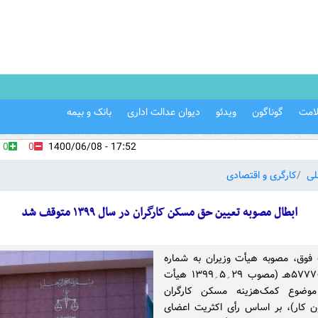
امت
گوناگون
ویدئو
دیوان عدالت اداری
بانک و بیمه
0
0
17:52 - 1400/06/08
لی
کارگری و اقتصادی
ابطال مصوبه تعیین حق مسکن کارگران در سال ۱۳۹۹ متوقف شد
ب فوق، مصوبه هیأت وزیران به شماره
۶۰۴۷۳؍ت۵۷۷۷۰هـ (مصوب ۲۹؍۵؍۱۳۹۹ هیأت
 موضوع کمک‌هزینه مسکن کارگران
 کار)، بر اساس رأی اکثریت اعضای