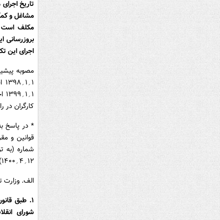
مشاغل و کمک-
مکلف است به
بروزرسانی ا
اجرای این ت
۱؍
کارگران در رابطه با م
* در پاسخ به
قوانین و مق
۱۲؍۴؍۱۴۰۰) به طور خلاصه توضیح داده‌اند که:
الف. وزارت ت