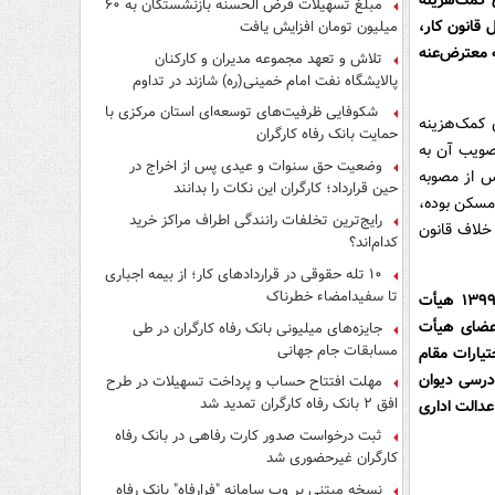
قراری کمک‌هزینه
مبلغ تسهیلات قرض الحسنه بازنشستگان به ۶۰
شمول قانون کار،
میلیون تومان افزایش یافت
 معترض‌عنه
تلاش و تعهد مجموعه مدیران و کارکنان
پالایشگاه نفت امام خمینی(ره) شازند در تداوم
تولید در ایام جنگ رمضان، شایسته قدردانی است
شکوفایی ظرفیت‌های توسعه‌ای استان مرکزی با
رقراری کمک‌هزینه
حمایت بانک رفاه کارگران
صویب آن به
وضعیت حق سنوات و عیدی پس از اخراج در
س از مصوبه
حین قرارداد؛ کارگران این نکات را بدانند
هزینه مسکن بوده،
رایج‌ترین تخلفات رانندگی اطراف مراکز خرید
خلاف قانون
کدام‌اند؟
۱۰ تله حقوقی در قراردادهای کار؛ از بیمه اجباری
تا سفیدامضاء خطرناک
بنا به مراتب فوق، مصوبه هیأت وزیران به شماره ۶۰۴۷۳؍ت۵۷۷۷۰هـ (مصوب ۲۹؍۵؍۱۳۹۹ هیأت
اعضای هیأت
جایزه‌های میلیونی بانک رفاه کارگران در طی
مسابقات جام جهانی
تیارات مقام
 تشکیلات و آیین دادرسی دیوان
مهلت افتتاح حساب و پرداخت تسهیلات در طرح
افق ۲ بانک رفاه کارگران تمدید شد
ان عدالت اداری
ثبت درخواست صدور کارت رفاهی در بانک رفاه
کارگران غیرحضوری شد
نسخه مبتنی بر وب سامانه "فرارفاه" بانک رفاه