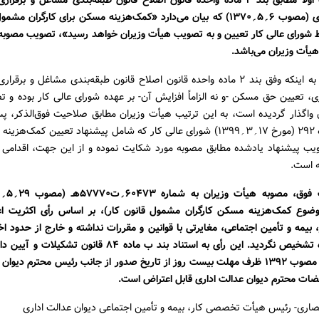
نظر به اینکه اولاً مطابق بند ۲ ماده واحده قانون اصلاح قانون طبقه‌بندی مشاغل و بر
مسکن کارگری (مصوب ۶؍۵؍۱۳۷۰) که بیان می‌دارد «کمک‌هزینه مسکن برای کارگران م
ط شورای عالی کار تعیین و به تصویب هیأت وزیران خواهد رسید»، تصویب مصوبه
یأت وزیران می‌باشد.
ثانیاً با توجه به اینکه وفق بند ۲ ماده واحده قانون اصلاح قانون طبقه‌بندی مشاغل و ب
 تعیین حق مسکن -و نه الزاماً افزایش آن- بر عهده شورای عالی کار بوده و ت
 واگذار گردیده است، به این ترتیب هیأت وزیران مطابق صلاحیت فوق‌الذکر، پ
جلسه شماره ۲۹۲ (مورخ ۱۷؍۳؍۱۳۹۹) شورای عالی کار که شامل پیشنهاد تعیین کمک‌
ویب پیشنهاد یادشده مطابق مصوبه مورد شکایت نموده و از این جهت، اقدامی 
 است.
موضوع کمک‌هزینه مسکن کارگران مشمول قانون کار)، بر اساس رأی اکثریت 
یمه و تأمین اجتماعی، مغایرتی با قوانین و مقررات نداشته و خارج از حدود اخ
تصویب‌کننده تشخیص نگردید. این رأی به استناد بند ب ماده ۸۴ قانون
عدالت اداری مصوب ۱۳۹۲ ظرف مهلت بیست روز از تاریخ صدور از جانب رئیس محترم دیو
صاری- رئیس هیأت تخصصی کار، بیمه و تأمین اجتماعی دیوان عدالت اداری