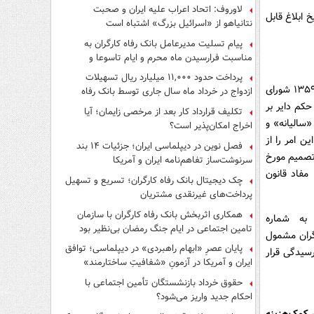
لاوروف: اتحاد اعراب علیه ایران و صحبت
 شماره ۵۱۲۹۲ت۴۳۴ (مورخ ۲۴؍۴؍۱۳۶۶)، از تاریخ ابلاغ قابل
نتانیاهو از «اسرائیل بزرگ» اشتباه است
پیام تسلیت مدیرعامل بانک رفاه کارگران به
مناسبت فرارسیدن ماه محرم و ایام تاسوعا و
عاشورای حسینی
پرداخت حدود ۱۱,۰۰۰ میلیارد ریال تسهیلات
۱. قانون اصلاح قانون طبقه‌بندی مشاغل و برقراری کمک‌هزینه مسکن کارگری مصوب ۲۷؍۱؍۱۳۵۹ شورای
ازدواج در خرداد ماه سال جاری توسط بانک رفاه
کارگران
بردارنده حکم دایر بر
تکلیف قرارداد کار بعد از مرخصی زایمان؛ آیا
سالیانه» و
اخراج امکان‌پذیر است؟
 امر را از
فصل نوین در دیپلماسی ایران؛ جزئیات ۱۴ بند
 تصمیم مورخ
سرنوشت‌ساز تفاهم‌نامه ایران و آمریکا
با مفاد قانون
چک دیجیتال بانک رفاه کارگران؛ تسریع و تسهیل
پرداخت‌های غیرنقدی مشتریان
همکاری اثربخش بانک رفاه کارگران با سازمان
ران به شماره
تامین اجتماعی در ایام جنگ رمضان بی‌نظیر بود
کن کارگران مشمول
پایان عصرِ «ابهام راهبردی» در دیپلماسی؛ توافق
مورد رسیدگی قرار
ایران و آمریکا در آزمونِ «شفافیتِ ساختارمند»
حقوق خرداد بازنشستگان تأمین اجتماعی با
احکام جدید واریز می‌شود؟