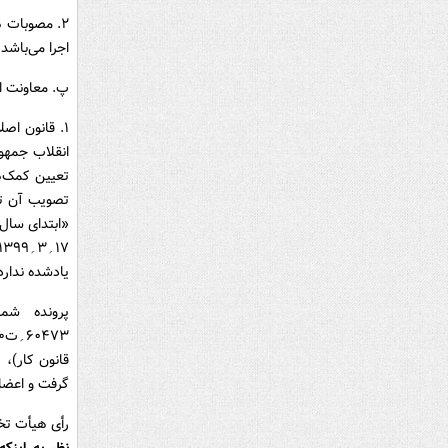
اجرا می‌باشد
پ. معاونت ا
تعیین کمک‌ه
تصویب آن تو
«ابتدای سال»
یادشده ندارد
گرفت و اعضا 
رأی هیأت تخ