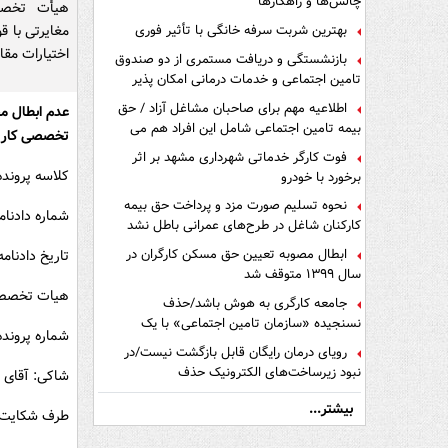
چالش‌ها و راهکارها
هیأت تخصص
مغایرتی با ق
بهترین شربت سرفه خانگی با تأثیر فوری
اختیارات مق
بازنشستگی و دریافت مستمری از دو صندوق
تامین اجتماعی و خدمات درمانی امکان پذیر
است ؟
اطلاعیه مهم برای صاحبان مشاغل آزاد / حق
بیمه تامین اجتماعی شامل این افراد هم می
تخصصی کار، 
شود
فوت کارگر خدماتی شهرداری مشهد بر اثر
کلاسه پرونده: ۲۹۰۴
برخورد با خودرو
نحوه تسلیم صورت مزد و پرداخت حق بیمه
شماره دادنامه: ۹۷۰۹۰۶۰۱۰۷۹۸
کارکنان شاغل در طرح‌های عمرانی باطل نشد
ابطال مصوبه تعیین حق مسکن کارگران در
تاریخ دادنامه: ۰/۰۶/۰۸
سال ۱۳۹۹ متوقف شد
هیات تخصصی 
جامعه کارگری به هوش باشد/حذف
نسنجیده «سازمان تامین اجتماعی» با یک
شماره پرونده: هـ
تفاهم نامه!
رویای درمان رایگان قابل بازگشت نیست/در
نبود زیرساخت‌های الکترونیک حذف
شاکی: آقای 
دفترچه‌های بیمه اشتباه مضاعف است
بیشتر...
طرف شکایت: 