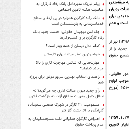
ه ۲ اصلاحی قانون راجع به طبقه‌بندی
پیام تبریک مدیرعامل بانک رفاه کارگران به
یأت وزیران
مناسبت هفته تامین اجتماعی
جدیدی برای
بانک رفاه کارگران همواره در پی ارتقای سطح
 است و عدم
خدمات‌رسانی به بازنشستگان است
چک امن دیجیتال حقوقی؛ خدمت جدید بانک
رفاه کارگران برای کسب‌وکارها
مصوبه پیشین هیأت وزیران در این موضوع به شماره ۱۳۲۸۰؍ت۵۶۳۳۳۰هـ (مصوب ۸؍۲؍۱۳۹۸) نیز از
کدام مدل نیسان از همه بهتر است؟
 جدید را از
خوشبوترین عطر مردانه برای تابستان
شده، که منجر به تضییع حقوق
مهارت‌هایی که شانس مهاجرت کاری را بالا
می‌برند کدامند؟
مور حقوقی،
راهنمای انتخاب بهترین سروو موتور برای پروژه
موجب لوایح
شما
شماره (به ترتیب) ۱۶۱۳۵ (مورخ ۱؍۲؍۱۴۰۰)، ۶۹۴۲۸۳ (مورخ ۲۰؍۱۲؍۱۳۹۹) و ۳۹۳۰۷؍۴۵۱۰۳ (مورخ
رأی جدید دیوان عدالت اداری چه می‌گوید؟ نه
ابطال کامل مقررات مناطق آزاد، نه بازگشت قانون
کار
مسمومیت ۲۲ کارگر در شهرک صنعتی سعیدآباد
گلپایگان بر اثر نشت گاز کلر
۱. طبق قانون اصلاح قانون طبقه‌بندی مشاغل و برقراری کمک‌هزینه مسکن کارگری مصوب ۲۷؍۱؍۱۳۵۹
اعتراض کارگران عملیاتی نفت مسجدسلیمان به
ی اسلامی)، اختیار تعیین
عدم پرداخت حقوق