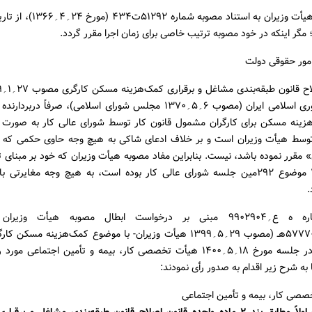
۲. مصوبات هیأت وزیران به استناد مصوبه
؛ مگر اینکه در خود مصوبه ترتیب خاصی برای زمان اجرا مقرر گردد.
مور حقوقی دولت
انقلاب جمهوری اسلامی ایران (مصوب ۶؍۵؍۱۳۷۰ مجلس شورای اسلامی)، صرفاً در
زینه مسکن برای کارگران مشمول قانون کار توسط شورای عالی کار به صورت «
سط هیأت وزیران است و بر خلاف ادعای شاکی به هیچ وجه حاوی حکمی که این
 مقرر نموده باشد، نیست. بنابراین مفاد مصوبه هیأت وزیران که خود بر مبنای
۱۷؍۳؍۱۳۹۹ موضوع ۲۹۲مین جلسه شورای عالی کار بوده است، به هیچ وجه مغایرتی 
.
پرونده شماره ه ع؍۹۹۰۲۹۰۴ مبنی بر درخواست ابطال مصوبه هیأت وزی
۶۰۴۷۳؍ت۵۷۷۷۰هـ (مصوب ۲۹؍۵؍۱۳۹۹ هیأت وزیران- با موضوع کمک‌هزینه مس
قانون کار)، در جلسه مورخ ۱۸؍۵؍۱۴۰۰ هیأت تخصصی کار، بیمه و تأمین اجتماعی 
به شرح زیر اقدام به صدور رأی نمودند:
صصی کار، بیمه و تأمین اجتماعی