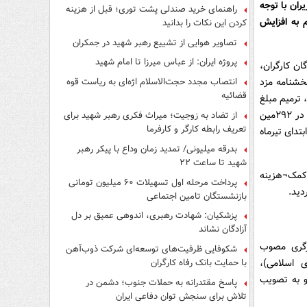
ان با توجه
راهنمای خرید صندلی پشت توری؛ قبل از هزینه
دام به افزایش
کردن این نکات را بدانید
تصاویر هوایی از تشییع رهبر شهید در جمکران
پروژه ایران: از عباس میرزا تا امام شهید
ایندگان کارگران،
و دولت در آن حضور دارند. شورای مذکور در سال ۱۳۹۹ با توجه به بند ۷ و ۸ بخشنامه مزد
انتصاب مجدد حجت‌الاسلام اژه‌ای به ریاست قوه‌
قضائیه
شور، ترمیم مبلغ
دریافتی کارگران در سال ۱۳۹۹، از طریق افزایش کمک‌هزینه مسکن در دستور کار قرار گیرد، در ۲۹۲مین
از تضاد به زوجیت؛ میراث فکری رهبر شهید برای
تعریف رابطه کارگر و کارفرما
ز ابتدای تیرماه
بدرقه میلیونی/ تمدید زمان وداع با پیکر رهبر
شهید تا ساعت ۲۲
 کمک¬هزینه
پرداخت مرحله اول تسهیلات ۶۰ میلیون تومانی
بازنشستگان تامین اجتماعی
پزشکیان: شهادت رهبری، اندوهی عمیق بر دل
آزادگان نشاند
کارگری مصوب
شکوفایی ظرفیت‌های توسعه‌ای شرکت ذوب‌آهن
(مصوب ۶؍۵؍۱۳۷۰ مجلس شورای اسلامی)،
با حمایت‌ بانک رفاه کارگران
و به تصویب
پاسخ مقتدرانه به حملات جنوب؛ دشمن در
تلاش برای سنجش توان دفاعی ایران