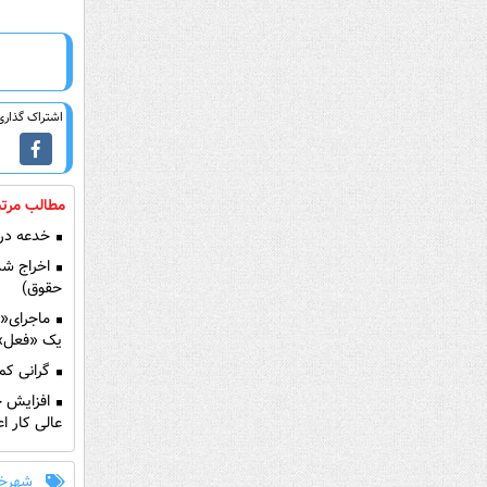
اشتراک گذاری 
مطالب مرتب
خدعه در م
اخراج شدی
حقوق)
یک «فعل» ج
گرانی کم‌
عالی کار ا
شهرخب