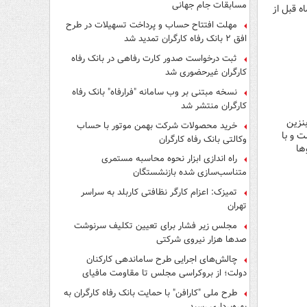
مسابقات جام جهانی
کاهش نسبت به ماه قبل از
مهلت افتتاح حساب و پرداخت تسهیلات در طرح
افق ۲ بانک رفاه کارگران تمدید شد
ثبت درخواست صدور کارت رفاهی در بانک رفاه
کارگران غیرحضوری شد
نسخه مبتنی بر وب سامانه "فرارفاه" بانک رفاه
کارگران منتشر شد
نزین
خرید محصولات شرکت بهمن موتور با حساب
 و با
وکالتی بانک رفاه کارگران
ها
راه اندازی ابزار نحوه محاسبه مستمری
متناسب‌سازی شده بازنشستگان
تمیزک: اعزام کارگر نظافتی کاربلد به سراسر
تهران
مجلس زیر فشار برای تعیین تکلیف سرنوشت
صدها هزار نیروی شرکتی
چالش‌های اجرایی طرح ساماندهی کارکنان
دولت؛ از بروکراسی مجلس تا مقاومت مافیای
واسطه‌گری
طرح ملی "کارافن" با حمایت بانک رفاه کارگران به
بهره‌برداری رسید