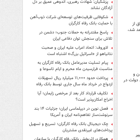
پزشکیان: شهادت رهبری، اندوهی عمیق بر دل
آزادگان نشاند
شکوفایی ظرفیت‌های توسعه‌ای شرکت ذوب‌آهن
با حمایت‌ بانک رفاه کارگران
ق از
هد شد،
پاسخ مقتدرانه به حملات جنوب؛ دشمن در
تلاش برای سنجش توان دفاعی ایران
لاوروف: اتحاد اعراب علیه ایران و صحبت
نتانیاهو از «اسرائیل بزرگ» اشتباه است
پیام تسلیت مدیرعامل بانک رفاه کارگران به
مناسبت فرارسیدن ماه محرم و ایام تاسوعا و
ن و
عاشورای حسینی
پرداخت حدود ۱۱,۰۰۰ میلیارد ریال تسهیلات
 دولت در
ازدواج در خرداد ماه سال جاری توسط بانک رفاه
کارگران
تکلیف قرارداد کار بعد از مرخصی زایمان؛ آیا
اخراج امکان‌پذیر است؟
فصل نوین در دیپلماسی ایران؛ جزئیات ۱۴ بند
سرنوشت‌ساز تفاهم‌نامه ایران و آمریکا
چک دیجیتال بانک رفاه کارگران؛ تسریع و تسهیل
پرداخت‌های غیرنقدی مشتریان
یر
همکاری اثربخش بانک رفاه کارگران با سازمان