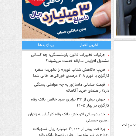
آخرین اخبار
پربازدیدها
جزئیات تغییرات قانون بازنشستگی؛ چه کسانی
مشمول افزایش سابقه خدمت می‌شوند؟
فریبِ «کاهش شتاب تورم» را نخورید؛ سفره
کارگران با تورم ۱۲۸ درصدی خوراکی‌ها خالی شد!
قیمت صندلی ماساژور به چه عواملی بستگی
دارد؟ راهنمای خرید آگاهانه
جهش بیش از ۳۳ برابری سود خالص بانک رفاه
کارگران در بهار ۱۴۰۵
خدمت‌رسانی اثربخش بانک رفاه کارگران به زائران
اربعین حسینی
ت: مهلت
پرداخت بیش از ۱۲,۰۰۰ میلیارد ریال تسهیلات
ازدواج در تیر ماه سال جاری توسط بانک رفاه