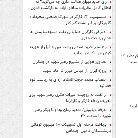
رأی جدید دیوان عدالت اداری چه می‌گوید؟ نه
ابطال کامل مقررات مناطق آزاد، نه بازگشت قانون
کار
مسمومیت ۲۲ کارگر در شهرک صنعتی سعیدآباد
گلپایگان بر اثر نشت گاز کلر
اعتراض کارگران عملیاتی نفت مسجدسلیمان به
عدم پرداخت حقوق
راهنمای خرید صندلی پشت توری؛ قبل از هزینه
کردن این نکات را بدانید
ده‌اند که
یست.
تصاویر هوایی از تشییع رهبر شهید در جمکران
پروژه ایران: از عباس میرزا تا امام شهید
انتصاب مجدد حجت‌الاسلام اژه‌ای به ریاست قوه‌
قضائیه
از تضاد به زوجیت؛ میراث فکری رهبر شهید برای
تعریف رابطه کارگر و کارفرما
ز به
بدرقه میلیونی/ تمدید زمان وداع با پیکر رهبر
شهید تا ساعت ۲۲
پرداخت مرحله اول تسهیلات ۶۰ میلیون تومانی
بازنشستگان تامین اجتماعی