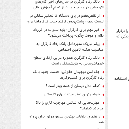
بانک رفاه کارگران در سال‌های اخیر گام‌های
اثربخشی در مسیر حمایت از نظام آموزش عالی
برداشته است
از نقص‌عضو در پایِ دستگاه تا تحقیرِ شغلی در
لیستِ بیمه؛ پشت‌پرده‌یِ ترفندِ جدیدِ کارفرماها برای
فرار از قانون چیست؟
خبر مهم برای کارگران؛ پایه سنوات در قرارداد
العمل بانک مرکزی تمامی پوزهایی که به صورت متمرکز اتصال نازل با PSPها را برقرار
دائم و موقت چگونه پرداخت می‌شود؟
نیکی که
پیام تبریک مدیرعامل بانک رفاه کارگران به
مناسبت هفته تامین اجتماعی
بانک رفاه کارگران همواره در پی ارتقای سطح
خدمات‌رسانی به بازنشستگان است
چک امن دیجیتال حقوقی؛ خدمت جدید بانک
رفاه کارگران برای کسب‌وکارها
 استفاده
کدام مدل نیسان از همه بهتر است؟
خوشبوترین عطر مردانه برای تابستان
مهارت‌هایی که شانس مهاجرت کاری را بالا
می‌برند کدامند؟
راهنمای انتخاب بهترین سروو موتور برای پروژه
شما