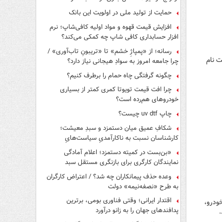
کارگران
حمایت از تولید ملی در اولویت این بانک
افزایش قیمت قهوه و مواد اولیه کافی‌شاپ؛ نرم
افزار حسابداری کافی شاپ چه کمکی می‌کند؟
رسانه؛ از «پمپاژِ خشم» تا «تریبونِ تاب‌آوری» /
 آخرین مهلت ثبت نام
چرا جامعه امروز به سوادِ هیجانی نیاز دارد؟
چگونه گرفتگی چاه حمام را برطرف کنیم؟
چرا افت قیمت تویوتا کمری کمتر از بسیاری
خودروهای هم‌رده است؟
چاپ uv dtf چیست؟
شکافِ عمیق میان دستمزد و سبدِ معیشت؛
کارشناسان نسبت به ناکارآمدیِ سیاست‌هایِ
حمایتی هشدار دادند
«بن‌بست در کمیته دستمزد؛ اعلام آمادگی
نمایندگان کارگری برای بازنگری مستقل سبد
معیشت»
وعده حذف پیمانکاران چه شد؟ / اعتراض کارگران
به طرح «نصفه‌نیمه» دولت
اقتدار ایرانی؛ وقتی فناوری بومی، برترین
ودرو،
پدافندهای جهان را به زانو درآورد