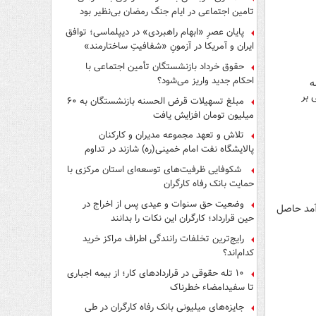
تامین اجتماعی در ایام جنگ رمضان بی‌نظیر بود
پایان عصرِ «ابهام راهبردی» در دیپلماسی؛ توافق
ایران و آمریکا در آزمونِ «شفافیتِ ساختارمند»
حقوق خرداد بازنشستگان تأمین اجتماعی با
احکام جدید واریز می‌شود؟
ل جلسه
 بر
مبلغ تسهیلات قرض الحسنه بازنشستگان به ۶۰
میلیون تومان افزایش یافت
تلاش و تعهد مجموعه مدیران و کارکنان
پالایشگاه نفت امام خمینی(ره) شازند در تداوم
تولید در ایام جنگ رمضان، شایسته قدردانی است
شکوفایی ظرفیت‌های توسعه‌ای استان مرکزی با
حمایت بانک رفاه کارگران
وضعیت حق سنوات و عیدی پس از اخراج در
رآمد حاصل
حین قرارداد؛ کارگران این نکات را بدانند
رایج‌ترین تخلفات رانندگی اطراف مراکز خرید
کدام‌اند؟
۱۰ تله حقوقی در قراردادهای کار؛ از بیمه اجباری
تا سفیدامضاء خطرناک
جایزه‌های میلیونی بانک رفاه کارگران در طی