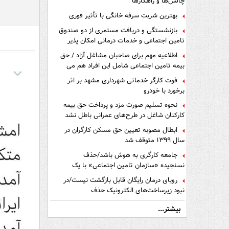
چالش‌ها و راهکارها
بهترین شربت سرفه خانگی با تأثیر فوری
بازنشستگی و دریافت مستمری از دو صندوق
تامین اجتماعی و خدمات درمانی امکان پذیر
است ؟
اطلاعیه مهم برای صاحبان مشاغل آزاد / حق
بیمه تامین اجتماعی شامل این افراد هم می
شود
فوت کارگر خدماتی شهرداری مشهد بر اثر
برخورد با خودرو
نحوه تسلیم صورت مزد و پرداخت حق بیمه
کارکنان شاغل در طرح‌های عمرانی باطل نشد
ابطال مصوبه تعیین حق مسکن کارگران در
سال ۱۳۹۹ متوقف شد
جامعه کارگری به هوش باشد/حذف
نسنجیده «سازمان تامین اجتماعی» با یک
تفاهم نامه!
رویای درمان رایگان قابل بازگشت نیست/در
نبود زیرساخت‌های الکترونیک حذف
دفترچه‌های بیمه اشتباه مضاعف است
بیشتر...