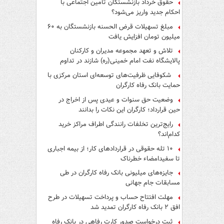
حقوق خرداد بازنشستگان تأمین اجتماعی با
احکام جدید واریز می‌شود؟
مبلغ تسهیلات قرض الحسنه بازنشستگان به ۶۰
میلیون تومان افزایش یافت
تلاش و تعهد مجموعه مدیران و کارکنان
پالایشگاه نفت امام خمینی(ره) شازند در تداوم
تولید در ایام جنگ رمضان، شایسته قدردانی است
شکوفایی ظرفیت‌های توسعه‌ای استان مرکزی با
حمایت بانک رفاه کارگران
وضعیت حق سنوات و عیدی پس از اخراج در
حین قرارداد؛ کارگران این نکات را بدانند
رایج‌ترین تخلفات رانندگی اطراف مراکز خرید
کدام‌اند؟
۱۰ تله حقوقی در قراردادهای کار؛ از بیمه اجباری
تا سفیدامضاء خطرناک
جایزه‌های میلیونی بانک رفاه کارگران در طی
مسابقات جام جهانی
مهلت افتتاح حساب و پرداخت تسهیلات در طرح
افق ۲ بانک رفاه کارگران تمدید شد
ثبت درخواست صدور کارت رفاهی در بانک رفاه