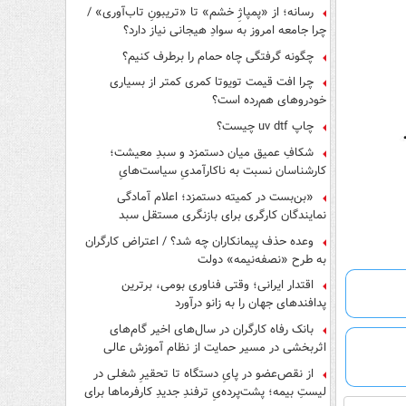
رسانه؛ از «پمپاژِ خشم» تا «تریبونِ تاب‌آوری» /
چرا جامعه امروز به سوادِ هیجانی نیاز دارد؟
چگونه گرفتگی چاه حمام را برطرف کنیم؟
چرا افت قیمت تویوتا کمری کمتر از بسیاری
خودروهای هم‌رده است؟
چاپ uv dtf چیست؟
شکافِ عمیق میان دستمزد و سبدِ معیشت؛
کارشناسان نسبت به ناکارآمدیِ سیاست‌هایِ
حمایتی هشدار دادند
«بن‌بست در کمیته دستمزد؛ اعلام آمادگی
نمایندگان کارگری برای بازنگری مستقل سبد
معیشت»
وعده حذف پیمانکاران چه شد؟ / اعتراض کارگران
به طرح «نصفه‌نیمه» دولت
اقتدار ایرانی؛ وقتی فناوری بومی، برترین
پدافندهای جهان را به زانو درآورد
بانک رفاه کارگران در سال‌های اخیر گام‌های
اثربخشی در مسیر حمایت از نظام آموزش عالی
برداشته است
از نقص‌عضو در پایِ دستگاه تا تحقیرِ شغلی در
لیستِ بیمه؛ پشت‌پرده‌یِ ترفندِ جدیدِ کارفرماها برای