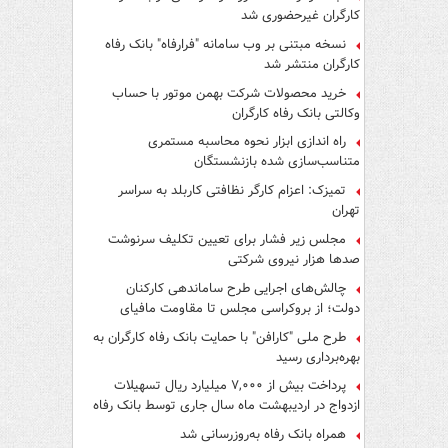
کارگران غیرحضوری شد
نسخه مبتنی بر وب سامانه "فرارفاه" بانک رفاه
کارگران منتشر شد
خرید محصولات شرکت بهمن موتور با حساب
وکالتی بانک رفاه کارگران
راه اندازی ابزار نحوه محاسبه مستمری
متناسب‌سازی شده بازنشستگان
تمیزک: اعزام کارگر نظافتی کاربلد به سراسر
تهران
مجلس زیر فشار برای تعیین تکلیف سرنوشت
صدها هزار نیروی شرکتی
چالش‌های اجرایی طرح ساماندهی کارکنان
دولت؛ از بروکراسی مجلس تا مقاومت مافیای
واسطه‌گری
طرح ملی "کارافن" با حمایت بانک رفاه کارگران به
بهره‌برداری رسید
پرداخت بیش از ۷,۰۰۰ میلیارد ریال تسهیلات
ازدواج در اردیبهشت ماه سال جاری توسط بانک رفاه
کارگران
همراه بانک رفاه به‌روزرسانی شد