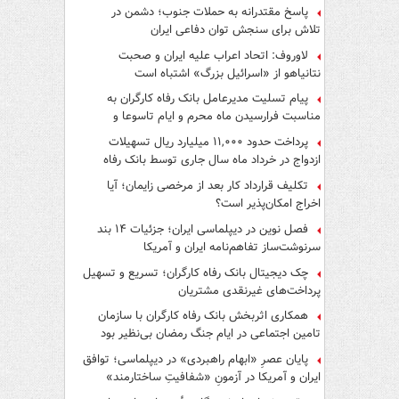
پاسخ مقتدرانه به حملات جنوب؛ دشمن در
تلاش برای سنجش توان دفاعی ایران
لاوروف: اتحاد اعراب علیه ایران و صحبت
نتانیاهو از «اسرائیل بزرگ» اشتباه است
پیام تسلیت مدیرعامل بانک رفاه کارگران به
مناسبت فرارسیدن ماه محرم و ایام تاسوعا و
عاشورای حسینی
پرداخت حدود ۱۱,۰۰۰ میلیارد ریال تسهیلات
ازدواج در خرداد ماه سال جاری توسط بانک رفاه
کارگران
تکلیف قرارداد کار بعد از مرخصی زایمان؛ آیا
اخراج امکان‌پذیر است؟
فصل نوین در دیپلماسی ایران؛ جزئیات ۱۴ بند
سرنوشت‌ساز تفاهم‌نامه ایران و آمریکا
چک دیجیتال بانک رفاه کارگران؛ تسریع و تسهیل
پرداخت‌های غیرنقدی مشتریان
همکاری اثربخش بانک رفاه کارگران با سازمان
تامین اجتماعی در ایام جنگ رمضان بی‌نظیر بود
پایان عصرِ «ابهام راهبردی» در دیپلماسی؛ توافق
ایران و آمریکا در آزمونِ «شفافیتِ ساختارمند»