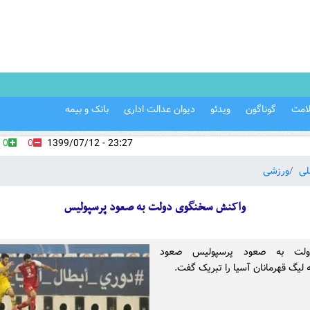
امت
گوناگون
ویدئو
دیوان عدالت اداری
بانک و بیمه
0
0
23:27 - 1399/07/12
لی
ورزشی
واکنش سخنگوی دولت به صعود پرسپولیس
ولت به صعود پرسپولیس صعود
لیگ قهرمانان آسیا را تبریک گفت.