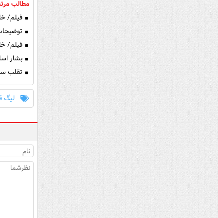
مطالب مرتب
فیلم/ خلاصه ب
توضیحات 
فیلم/ خلا
بشار اسل
تقلب سرم
لیگ قه