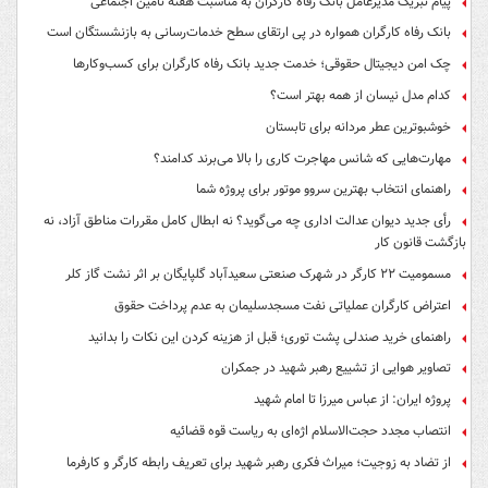
پیام تبریک مدیرعامل بانک رفاه کارگران به مناسبت هفته تامین اجتماعی
بانک رفاه کارگران همواره در پی ارتقای سطح خدمات‌رسانی به بازنشستگان است
چک امن دیجیتال حقوقی؛ خدمت جدید بانک رفاه کارگران برای کسب‌وکارها
کدام مدل نیسان از همه بهتر است؟
خوشبوترین عطر مردانه برای تابستان
مهارت‌هایی که شانس مهاجرت کاری را بالا می‌برند کدامند؟
راهنمای انتخاب بهترین سروو موتور برای پروژه شما
رأی جدید دیوان عدالت اداری چه می‌گوید؟ نه ابطال کامل مقررات مناطق آزاد، نه
بازگشت قانون کار
مسمومیت ۲۲ کارگر در شهرک صنعتی سعیدآباد گلپایگان بر اثر نشت گاز کلر
اعتراض کارگران عملیاتی نفت مسجدسلیمان به عدم پرداخت حقوق
راهنمای خرید صندلی پشت توری؛ قبل از هزینه کردن این نکات را بدانید
تصاویر هوایی از تشییع رهبر شهید در جمکران
پروژه ایران: از عباس میرزا تا امام شهید
انتصاب مجدد حجت‌الاسلام اژه‌ای به ریاست قوه‌ قضائیه
از تضاد به زوجیت؛ میراث فکری رهبر شهید برای تعریف رابطه کارگر و کارفرما