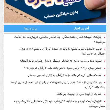
آخرین اخبار
پربازدیدها
جزئیات تغییرات قانون بازنشستگی؛ چه کسانی مشمول افزایش سابقه خدمت
می‌شوند؟
فریبِ «کاهش شتاب تورم» را نخورید؛ سفره کارگران با تورم ۱۲۸ درصدی
خوراکی‌ها خالی شد!
قیمت صندلی ماساژور به چه عواملی بستگی دارد؟ راهنمای خرید آگاهانه
جهش بیش از ۳۳ برابری سود خالص بانک رفاه کارگران در بهار ۱۴۰۵
خدمت‌رسانی اثربخش بانک رفاه کارگران به زائران اربعین حسینی
پرداخت بیش از ۱۲,۰۰۰ میلیارد ریال تسهیلات ازدواج در تیر ماه سال جاری توسط
بانک رفاه کارگران
حمایت از تولید ملی در اولویت این بانک
افزایش قیمت قهوه و مواد اولیه کافی‌شاپ؛ نرم افزار حسابداری کافی شاپ چه
کمکی می‌کند؟