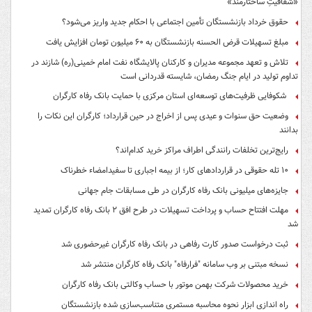
«شفافیتِ ساختارمند»
حقوق خرداد بازنشستگان تأمین اجتماعی با احکام جدید واریز می‌شود؟
مبلغ تسهیلات قرض الحسنه بازنشستگان به ۶۰ میلیون تومان افزایش یافت
تلاش و تعهد مجموعه مدیران و کارکنان پالایشگاه نفت امام خمینی(ره) شازند در
تداوم تولید در ایام جنگ رمضان، شایسته قدردانی است
شکوفایی ظرفیت‌های توسعه‌ای استان مرکزی با حمایت بانک رفاه کارگران
وضعیت حق سنوات و عیدی پس از اخراج در حین قرارداد؛ کارگران این نکات را
بدانند
رایج‌ترین تخلفات رانندگی اطراف مراکز خرید کدام‌اند؟
۱۰ تله حقوقی در قراردادهای کار؛ از بیمه اجباری تا سفیدامضاء خطرناک
جایزه‌های میلیونی بانک رفاه کارگران در طی مسابقات جام جهانی
مهلت افتتاح حساب و پرداخت تسهیلات در طرح افق ۲ بانک رفاه کارگران تمدید
شد
ثبت درخواست صدور کارت رفاهی در بانک رفاه کارگران غیرحضوری شد
نسخه مبتنی بر وب سامانه "فرارفاه" بانک رفاه کارگران منتشر شد
خرید محصولات شرکت بهمن موتور با حساب وکالتی بانک رفاه کارگران
راه اندازی ابزار نحوه محاسبه مستمری متناسب‌سازی شده بازنشستگان