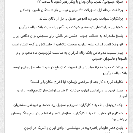
بدرقه میلیونی/ تمدید زمان وداع با پیکر رهبر شهید تا ساعت ۲۲
پرداخت مرحله اول تسهیلات ۶۰ میلیون تومانی بازنشستگان تامین اجتماعی
پزشکیان: شهادت رهبری، اندوهی عمیق بر دل آزادگان نشاند
شکوفایی ظرفیت‌های توسعه‌ای شرکت ذوب‌آهن با حمایت‌ بانک رفاه کارگران
پاسخ مقتدرانه به حملات جنوب؛ دشمن در تلاش برای سنجش توان دفاعی ایران
لاوروف: اتحاد اعراب علیه ایران و صحبت نتانیاهو از «اسرائیل بزرگ» اشتباه است
پیام تسلیت مدیرعامل بانک رفاه کارگران به مناسبت فرارسیدن ماه محرم و ایام
تاسوعا و عاشورای حسینی
پرداخت حدود ۱۱,۰۰۰ میلیارد ریال تسهیلات ازدواج در خرداد ماه سال جاری توسط
بانک رفاه کارگران
تکلیف قرارداد کار بعد از مرخصی زایمان؛ آیا اخراج امکان‌پذیر است؟
فصل نوین در دیپلماسی ایران؛ جزئیات ۱۴ بند سرنوشت‌ساز تفاهم‌نامه ایران و
آمریکا
چک دیجیتال بانک رفاه کارگران؛ تسریع و تسهیل پرداخت‌های غیرنقدی مشتریان
همکاری اثربخش بانک رفاه کارگران با سازمان تامین اجتماعی در ایام جنگ رمضان
بی‌نظیر بود
پایان عصرِ «ابهام راهبردی» در دیپلماسی؛ توافق ایران و آمریکا در آزمونِ