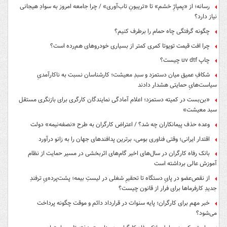
رسانه؛ از «پمپاژِ خشم» تا «تریبونِ تاب‌آوری» / چرا جامعه امروز به سوادِ هیجانی
نیاز دارد؟
چگونه گرفتگی چاه حمام را برطرف کنیم؟
چرا افت قیمت تویوتا کمری کمتر از بسیاری خودروهای هم‌رده است؟
چاپ uv dtf چیست؟
شکافِ عمیق میان دستمزد و سبدِ معیشت؛ کارشناسان نسبت به ناکارآمدیِ
سیاست‌هایِ حمایتی هشدار دادند
«بن‌بست در کمیته دستمزد؛ اعلام آمادگی نمایندگان کارگری برای بازنگری مستقل
سبد معیشت»
وعده حذف پیمانکاران چه شد؟ / اعتراض کارگران به طرح «نصفه‌نیمه» دولت
اقتدار ایرانی؛ وقتی فناوری بومی، برترین پدافندهای جهان را به زانو درآورد
بانک رفاه کارگران در سال‌های اخیر گام‌های اثربخشی در مسیر حمایت از نظام
آموزش عالی برداشته است
از نقص‌عضو در پایِ دستگاه تا تحقیرِ شغلی در لیستِ بیمه؛ پشت‌پرده‌یِ ترفندِ
جدیدِ کارفرماها برای فرار از قانون چیست؟
خبر مهم برای کارگران؛ پایه سنوات در قرارداد دائم و موقت چگونه پرداخت
می‌شود؟