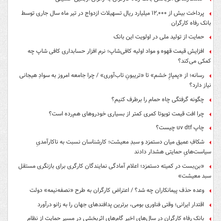
پرداخت بیش از ۱۲,۰۰۰ میلیارد ریال تسهیلات ازدواج در تیر ماه سال جاری توسط
بانک رفاه کارگران
حمایت از تولید ملی در اولویت این بانک
افزایش قیمت قهوه و مواد اولیه کافی‌شاپ؛ نرم افزار حسابداری کافی شاپ چه
کمکی می‌کند؟
رسانه؛ از «پمپاژِ خشم» تا «تریبونِ تاب‌آوری» / چرا جامعه امروز به سوادِ هیجانی
نیاز دارد؟
چگونه گرفتگی چاه حمام را برطرف کنیم؟
چرا افت قیمت تویوتا کمری کمتر از بسیاری خودروهای هم‌رده است؟
چاپ uv dtf چیست؟
شکافِ عمیق میان دستمزد و سبدِ معیشت؛ کارشناسان نسبت به ناکارآمدیِ
سیاست‌هایِ حمایتی هشدار دادند
«بن‌بست در کمیته دستمزد؛ اعلام آمادگی نمایندگان کارگری برای بازنگری مستقل
سبد معیشت»
وعده حذف پیمانکاران چه شد؟ / اعتراض کارگران به طرح «نصفه‌نیمه» دولت
اقتدار ایرانی؛ وقتی فناوری بومی، برترین پدافندهای جهان را به زانو درآورد
بانک رفاه کارگران در سال‌های اخیر گام‌های اثربخشی در مسیر حمایت از نظام