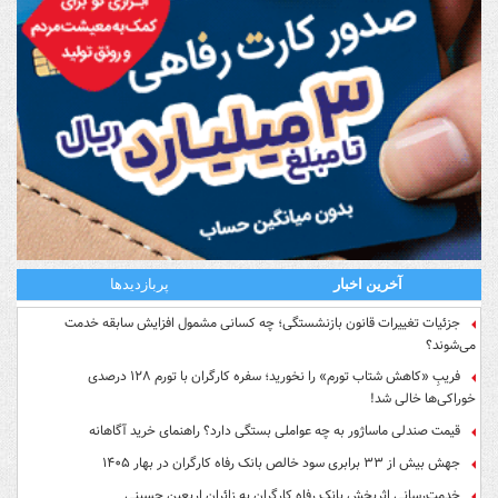
آخرین اخبار
پربازدیدها
جزئیات تغییرات قانون بازنشستگی؛ چه کسانی مشمول افزایش سابقه خدمت
می‌شوند؟
فریبِ «کاهش شتاب تورم» را نخورید؛ سفره کارگران با تورم ۱۲۸ درصدی
خوراکی‌ها خالی شد!
قیمت صندلی ماساژور به چه عواملی بستگی دارد؟ راهنمای خرید آگاهانه
جهش بیش از ۳۳ برابری سود خالص بانک رفاه کارگران در بهار ۱۴۰۵
خدمت‌رسانی اثربخش بانک رفاه کارگران به زائران اربعین حسینی