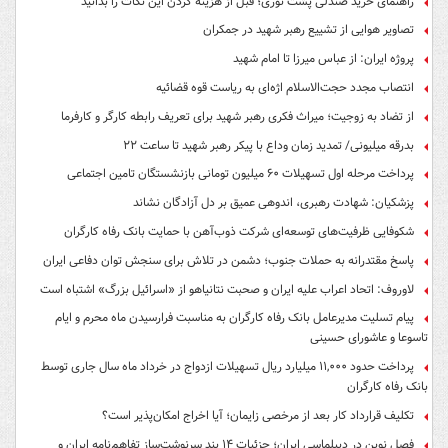
راهنمای خرید صندلی پشت توری؛ قبل از هزینه کردن این نکات را بدانید
تصاویر هوایی از تشییع رهبر شهید در جمکران
پروژه ایران: از عباس میرزا تا امام شهید
انتصاب مجدد حجت‌الاسلام اژه‌ای به ریاست قوه‌ قضائیه
از تضاد به زوجیت؛ میراث فکری رهبر شهید برای تعریف رابطه کارگر و کارفرما
بدرقه میلیونی/ تمدید زمان وداع با پیکر رهبر شهید تا ساعت ۲۲
پرداخت مرحله اول تسهیلات ۶۰ میلیون تومانی بازنشستگان تامین اجتماعی
پزشکیان: شهادت رهبری، اندوهی عمیق بر دل آزادگان نشاند
شکوفایی ظرفیت‌های توسعه‌ای شرکت ذوب‌آهن با حمایت‌ بانک رفاه کارگران
پاسخ مقتدرانه به حملات جنوب؛ دشمن در تلاش برای سنجش توان دفاعی ایران
لاوروف: اتحاد اعراب علیه ایران و صحبت نتانیاهو از «اسرائیل بزرگ» اشتباه است
پیام تسلیت مدیرعامل بانک رفاه کارگران به مناسبت فرارسیدن ماه محرم و ایام
تاسوعا و عاشورای حسینی
پرداخت حدود ۱۱,۰۰۰ میلیارد ریال تسهیلات ازدواج در خرداد ماه سال جاری توسط
بانک رفاه کارگران
تکلیف قرارداد کار بعد از مرخصی زایمان؛ آیا اخراج امکان‌پذیر است؟
فصل نوین در دیپلماسی ایران؛ جزئیات ۱۴ بند سرنوشت‌ساز تفاهم‌نامه ایران و