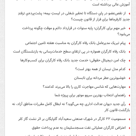
آموزش عالی برداشته است
از نقص‌عضو در پایِ دستگاه تا تحقیرِ شغلی در لیستِ بیمه؛ پشت‌پرده‌یِ ترفندِ
جدیدِ کارفرماها برای فرار از قانون چیست؟
خبر مهم برای کارگران؛ پایه سنوات در قرارداد دائم و موقت چگونه پرداخت
می‌شود؟
پیام تبریک مدیرعامل بانک رفاه کارگران به مناسبت هفته تامین اجتماعی
بانک رفاه کارگران همواره در پی ارتقای سطح خدمات‌رسانی به بازنشستگان است
چک امن دیجیتال حقوقی؛ خدمت جدید بانک رفاه کارگران برای کسب‌وکارها
کدام مدل نیسان از همه بهتر است؟
خوشبوترین عطر مردانه برای تابستان
مهارت‌هایی که شانس مهاجرت کاری را بالا می‌برند کدامند؟
راهنمای انتخاب بهترین سروو موتور برای پروژه شما
رأی جدید دیوان عدالت اداری چه می‌گوید؟ نه ابطال کامل مقررات مناطق آزاد، نه
بازگشت قانون کار
مسمومیت ۲۲ کارگر در شهرک صنعتی سعیدآباد گلپایگان بر اثر نشت گاز کلر
اعتراض کارگران عملیاتی نفت مسجدسلیمان به عدم پرداخت حقوق