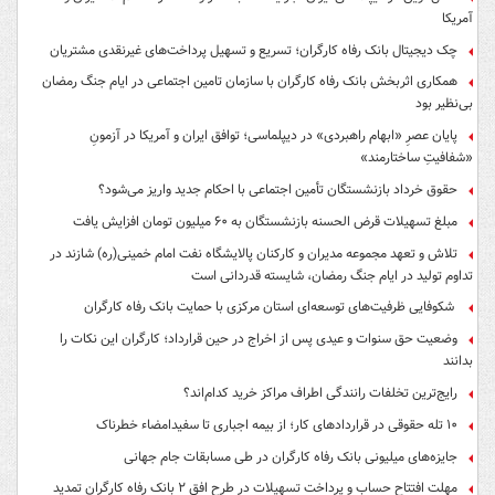
آمریکا
چک دیجیتال بانک رفاه کارگران؛ تسریع و تسهیل پرداخت‌های غیرنقدی مشتریان
همکاری اثربخش بانک رفاه کارگران با سازمان تامین اجتماعی در ایام جنگ رمضان
بی‌نظیر بود
پایان عصرِ «ابهام راهبردی» در دیپلماسی؛ توافق ایران و آمریکا در آزمونِ
«شفافیتِ ساختارمند»
حقوق خرداد بازنشستگان تأمین اجتماعی با احکام جدید واریز می‌شود؟
مبلغ تسهیلات قرض الحسنه بازنشستگان به ۶۰ میلیون تومان افزایش یافت
تلاش و تعهد مجموعه مدیران و کارکنان پالایشگاه نفت امام خمینی(ره) شازند در
تداوم تولید در ایام جنگ رمضان، شایسته قدردانی است
شکوفایی ظرفیت‌های توسعه‌ای استان مرکزی با حمایت بانک رفاه کارگران
وضعیت حق سنوات و عیدی پس از اخراج در حین قرارداد؛ کارگران این نکات را
بدانند
رایج‌ترین تخلفات رانندگی اطراف مراکز خرید کدام‌اند؟
۱۰ تله حقوقی در قراردادهای کار؛ از بیمه اجباری تا سفیدامضاء خطرناک
جایزه‌های میلیونی بانک رفاه کارگران در طی مسابقات جام جهانی
مهلت افتتاح حساب و پرداخت تسهیلات در طرح افق ۲ بانک رفاه کارگران تمدید