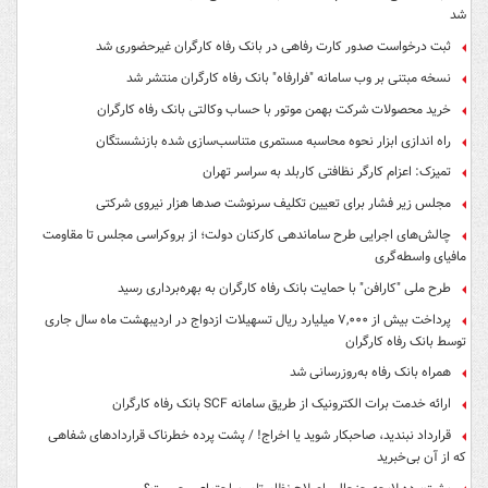
شد
ثبت درخواست صدور کارت رفاهی در بانک رفاه کارگران غیرحضوری شد
نسخه مبتنی بر وب سامانه "فرارفاه" بانک رفاه کارگران منتشر شد
خرید محصولات شرکت بهمن موتور با حساب وکالتی بانک رفاه کارگران
راه اندازی ابزار نحوه محاسبه مستمری متناسب‌سازی شده بازنشستگان
تمیزک: اعزام کارگر نظافتی کاربلد به سراسر تهران
مجلس زیر فشار برای تعیین تکلیف سرنوشت صدها هزار نیروی شرکتی
چالش‌های اجرایی طرح ساماندهی کارکنان دولت؛ از بروکراسی مجلس تا مقاومت
مافیای واسطه‌گری
طرح ملی "کارافن" با حمایت بانک رفاه کارگران به بهره‌برداری رسید
پرداخت بیش از ۷,۰۰۰ میلیارد ریال تسهیلات ازدواج در اردیبهشت ماه سال جاری
توسط بانک رفاه کارگران
همراه بانک رفاه به‌روزرسانی شد
ارائه خدمت برات الکترونیک از طریق سامانه SCF بانک رفاه کارگران
قرارداد نبندید، صاحبکار شوید یا اخراج! / پشت پرده خطرناک قراردادهای شفاهی
که از آن بی‌خبرید