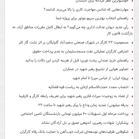
خوشبوترین عطر مردانه برای تابستان
مهارت‌هایی که شانس مهاجرت کاری را بالا می‌برند کدامند؟
راهنمای انتخاب بهترین سروو موتور برای پروژه شما
رأی جدید دیوان عدالت اداری چه می‌گوید؟ نه ابطال کامل مقررات مناطق آزاد، نه
بازگشت قانون کار
مسمومیت ۲۲ کارگر در شهرک صنعتی سعیدآباد گلپایگان بر اثر نشت گاز کلر
اعتراض کارگران عملیاتی نفت مسجدسلیمان به عدم پرداخت حقوق
راهنمای خرید صندلی پشت توری؛ قبل از هزینه کردن این نکات را بدانید
تصاویر هوایی از تشییع رهبر شهید در جمکران
پروژه ایران: از عباس میرزا تا امام شهید
انتصاب مجدد حجت‌الاسلام اژه‌ای به ریاست قوه‌ قضائیه
از تضاد به زوجیت؛ میراث فکری رهبر شهید برای تعریف رابطه کارگر و کارفرما
بدرقه میلیونی/ تمدید زمان وداع با پیکر رهبر شهید تا ساعت ۲۲
پرداخت مرحله اول تسهیلات ۶۰ میلیون تومانی بازنشستگان تامین اجتماعی
پزشکیان: شهادت رهبری، اندوهی عمیق بر دل آزادگان نشاند
شکوفایی ظرفیت‌های توسعه‌ای شرکت ذوب‌آهن با حمایت‌ بانک رفاه کارگران