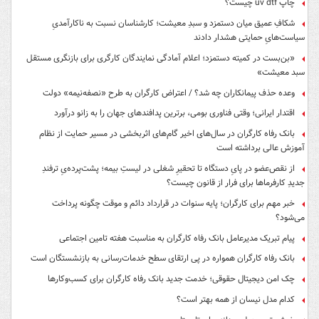
چاپ uv dtf چیست؟
شکافِ عمیق میان دستمزد و سبدِ معیشت؛ کارشناسان نسبت به ناکارآمدیِ
سیاست‌هایِ حمایتی هشدار دادند
«بن‌بست در کمیته دستمزد؛ اعلام آمادگی نمایندگان کارگری برای بازنگری مستقل
سبد معیشت»
وعده حذف پیمانکاران چه شد؟ / اعتراض کارگران به طرح «نصفه‌نیمه» دولت
اقتدار ایرانی؛ وقتی فناوری بومی، برترین پدافندهای جهان را به زانو درآورد
بانک رفاه کارگران در سال‌های اخیر گام‌های اثربخشی در مسیر حمایت از نظام
آموزش عالی برداشته است
از نقص‌عضو در پایِ دستگاه تا تحقیرِ شغلی در لیستِ بیمه؛ پشت‌پرده‌یِ ترفندِ
جدیدِ کارفرماها برای فرار از قانون چیست؟
خبر مهم برای کارگران؛ پایه سنوات در قرارداد دائم و موقت چگونه پرداخت
می‌شود؟
پیام تبریک مدیرعامل بانک رفاه کارگران به مناسبت هفته تامین اجتماعی
بانک رفاه کارگران همواره در پی ارتقای سطح خدمات‌رسانی به بازنشستگان است
چک امن دیجیتال حقوقی؛ خدمت جدید بانک رفاه کارگران برای کسب‌وکارها
کدام مدل نیسان از همه بهتر است؟