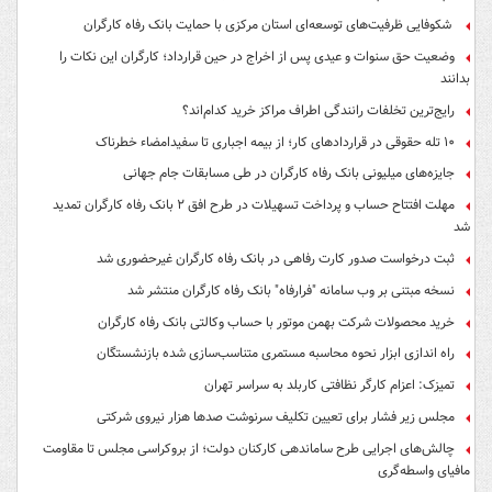
شکوفایی ظرفیت‌های توسعه‌ای استان مرکزی با حمایت بانک رفاه کارگران
وضعیت حق سنوات و عیدی پس از اخراج در حین قرارداد؛ کارگران این نکات را
بدانند
رایج‌ترین تخلفات رانندگی اطراف مراکز خرید کدام‌اند؟
۱۰ تله حقوقی در قراردادهای کار؛ از بیمه اجباری تا سفیدامضاء خطرناک
جایزه‌های میلیونی بانک رفاه کارگران در طی مسابقات جام جهانی
مهلت افتتاح حساب و پرداخت تسهیلات در طرح افق ۲ بانک رفاه کارگران تمدید
شد
ثبت درخواست صدور کارت رفاهی در بانک رفاه کارگران غیرحضوری شد
نسخه مبتنی بر وب سامانه "فرارفاه" بانک رفاه کارگران منتشر شد
خرید محصولات شرکت بهمن موتور با حساب وکالتی بانک رفاه کارگران
راه اندازی ابزار نحوه محاسبه مستمری متناسب‌سازی شده بازنشستگان
تمیزک: اعزام کارگر نظافتی کاربلد به سراسر تهران
مجلس زیر فشار برای تعیین تکلیف سرنوشت صدها هزار نیروی شرکتی
چالش‌های اجرایی طرح ساماندهی کارکنان دولت؛ از بروکراسی مجلس تا مقاومت
مافیای واسطه‌گری