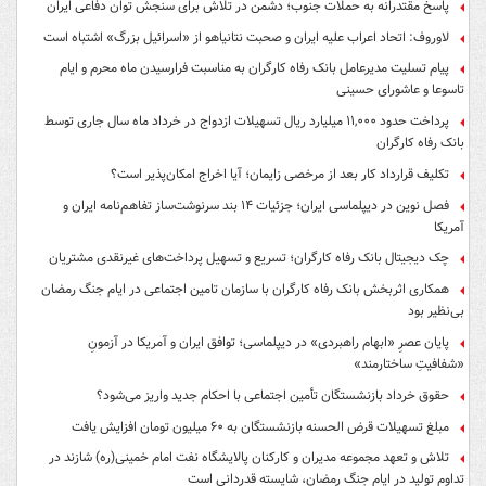
پاسخ مقتدرانه به حملات جنوب؛ دشمن در تلاش برای سنجش توان دفاعی ایران
لاوروف: اتحاد اعراب علیه ایران و صحبت نتانیاهو از «اسرائیل بزرگ» اشتباه است
پیام تسلیت مدیرعامل بانک رفاه کارگران به مناسبت فرارسیدن ماه محرم و ایام
تاسوعا و عاشورای حسینی
پرداخت حدود ۱۱,۰۰۰ میلیارد ریال تسهیلات ازدواج در خرداد ماه سال جاری توسط
بانک رفاه کارگران
تکلیف قرارداد کار بعد از مرخصی زایمان؛ آیا اخراج امکان‌پذیر است؟
فصل نوین در دیپلماسی ایران؛ جزئیات ۱۴ بند سرنوشت‌ساز تفاهم‌نامه ایران و
آمریکا
چک دیجیتال بانک رفاه کارگران؛ تسریع و تسهیل پرداخت‌های غیرنقدی مشتریان
همکاری اثربخش بانک رفاه کارگران با سازمان تامین اجتماعی در ایام جنگ رمضان
بی‌نظیر بود
پایان عصرِ «ابهام راهبردی» در دیپلماسی؛ توافق ایران و آمریکا در آزمونِ
«شفافیتِ ساختارمند»
حقوق خرداد بازنشستگان تأمین اجتماعی با احکام جدید واریز می‌شود؟
مبلغ تسهیلات قرض الحسنه بازنشستگان به ۶۰ میلیون تومان افزایش یافت
تلاش و تعهد مجموعه مدیران و کارکنان پالایشگاه نفت امام خمینی(ره) شازند در
تداوم تولید در ایام جنگ رمضان، شایسته قدردانی است