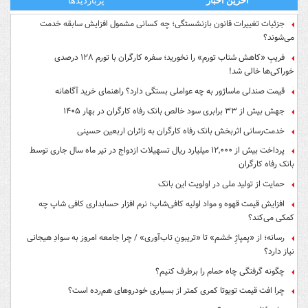
آخرین اخبار
پربازدیدها
جزئیات تغییرات قانون بازنشستگی؛ چه کسانی مشمول افزایش سابقه خدمت
می‌شوند؟
فریبِ «کاهش شتاب تورم» را نخورید؛ سفره کارگران با تورم ۱۲۸ درصدی
خوراکی‌ها خالی شد!
قیمت صندلی ماساژور به چه عواملی بستگی دارد؟ راهنمای خرید آگاهانه
جهش بیش از ۳۳ برابری سود خالص بانک رفاه کارگران در بهار ۱۴۰۵
خدمت‌رسانی اثربخش بانک رفاه کارگران به زائران اربعین حسینی
پرداخت بیش از ۱۲,۰۰۰ میلیارد ریال تسهیلات ازدواج در تیر ماه سال جاری توسط
بانک رفاه کارگران
حمایت از تولید ملی در اولویت این بانک
افزایش قیمت قهوه و مواد اولیه کافی‌شاپ؛ نرم افزار حسابداری کافی شاپ چه
کمکی می‌کند؟
رسانه؛ از «پمپاژِ خشم» تا «تریبونِ تاب‌آوری» / چرا جامعه امروز به سوادِ هیجانی
نیاز دارد؟
چگونه گرفتگی چاه حمام را برطرف کنیم؟
چرا افت قیمت تویوتا کمری کمتر از بسیاری خودروهای هم‌رده است؟