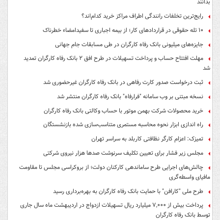
بدانند
رایج‌ترین تخلفات رانندگی اطراف مراکز خرید کدام‌اند؟
۱۰ تله حقوقی در قراردادهای کار؛ از بیمه اجباری تا سفیدامضاء خطرناک
جایزه‌های میلیونی بانک رفاه کارگران در طی مسابقات جام جهانی
مهلت افتتاح حساب و پرداخت تسهیلات در طرح افق ۲ بانک رفاه کارگران تمدید
شد
ثبت درخواست صدور کارت رفاهی در بانک رفاه کارگران غیرحضوری شد
نسخه مبتنی بر وب سامانه "فرارفاه" بانک رفاه کارگران منتشر شد
خرید محصولات شرکت بهمن موتور با حساب وکالتی بانک رفاه کارگران
راه اندازی ابزار نحوه محاسبه مستمری متناسب‌سازی شده بازنشستگان
تمیزک: اعزام کارگر نظافتی کاربلد به سراسر تهران
مجلس زیر فشار برای تعیین تکلیف سرنوشت صدها هزار نیروی شرکتی
چالش‌های اجرایی طرح ساماندهی کارکنان دولت؛ از بروکراسی مجلس تا مقاومت
مافیای واسطه‌گری
طرح ملی "کارافن" با حمایت بانک رفاه کارگران به بهره‌برداری رسید
پرداخت بیش از ۷,۰۰۰ میلیارد ریال تسهیلات ازدواج در اردیبهشت ماه سال جاری
توسط بانک رفاه کارگران