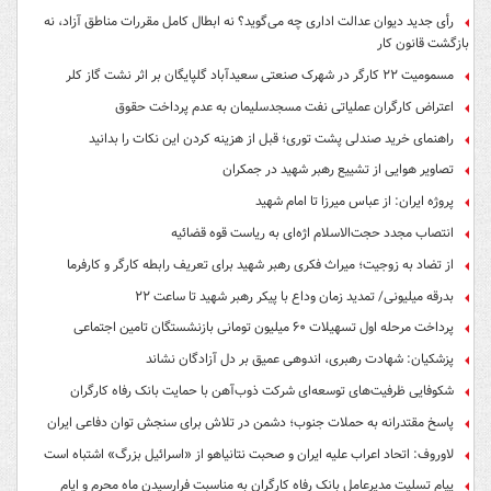
رأی جدید دیوان عدالت اداری چه می‌گوید؟ نه ابطال کامل مقررات مناطق آزاد، نه
بازگشت قانون کار
مسمومیت ۲۲ کارگر در شهرک صنعتی سعیدآباد گلپایگان بر اثر نشت گاز کلر
اعتراض کارگران عملیاتی نفت مسجدسلیمان به عدم پرداخت حقوق
راهنمای خرید صندلی پشت توری؛ قبل از هزینه کردن این نکات را بدانید
تصاویر هوایی از تشییع رهبر شهید در جمکران
پروژه ایران: از عباس میرزا تا امام شهید
انتصاب مجدد حجت‌الاسلام اژه‌ای به ریاست قوه‌ قضائیه
از تضاد به زوجیت؛ میراث فکری رهبر شهید برای تعریف رابطه کارگر و کارفرما
بدرقه میلیونی/ تمدید زمان وداع با پیکر رهبر شهید تا ساعت ۲۲
پرداخت مرحله اول تسهیلات ۶۰ میلیون تومانی بازنشستگان تامین اجتماعی
پزشکیان: شهادت رهبری، اندوهی عمیق بر دل آزادگان نشاند
شکوفایی ظرفیت‌های توسعه‌ای شرکت ذوب‌آهن با حمایت‌ بانک رفاه کارگران
پاسخ مقتدرانه به حملات جنوب؛ دشمن در تلاش برای سنجش توان دفاعی ایران
لاوروف: اتحاد اعراب علیه ایران و صحبت نتانیاهو از «اسرائیل بزرگ» اشتباه است
پیام تسلیت مدیرعامل بانک رفاه کارگران به مناسبت فرارسیدن ماه محرم و ایام