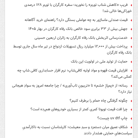
فریبِ «کاهش شتاب تورم» را نخورید؛ سفره کارگران با تورم ۱۲۸ درصدی
خوراکی‌ها خالی شد!
قیمت صندلی ماساژور به چه عواملی بستگی دارد؟ راهنمای خرید آگاهانه
جهش بیش از ۳۳ برابری سود خالص بانک رفاه کارگران در بهار ۱۴۰۵
خدمت‌رسانی اثربخش بانک رفاه کارگران به زائران اربعین حسینی
پرداخت بیش از ۱۲,۰۰۰ میلیارد ریال تسهیلات ازدواج در تیر ماه سال جاری توسط
بانک رفاه کارگران
حمایت از تولید ملی در اولویت این بانک
افزایش قیمت قهوه و مواد اولیه کافی‌شاپ؛ نرم افزار حسابداری کافی شاپ چه
کمکی می‌کند؟
رسانه؛ از «پمپاژِ خشم» تا «تریبونِ تاب‌آوری» / چرا جامعه امروز به سوادِ هیجانی
نیاز دارد؟
چگونه گرفتگی چاه حمام را برطرف کنیم؟
چرا افت قیمت تویوتا کمری کمتر از بسیاری خودروهای هم‌رده است؟
چاپ uv dtf چیست؟
شکافِ عمیق میان دستمزد و سبدِ معیشت؛ کارشناسان نسبت به ناکارآمدیِ
سیاست‌هایِ حمایتی هشدار دادند