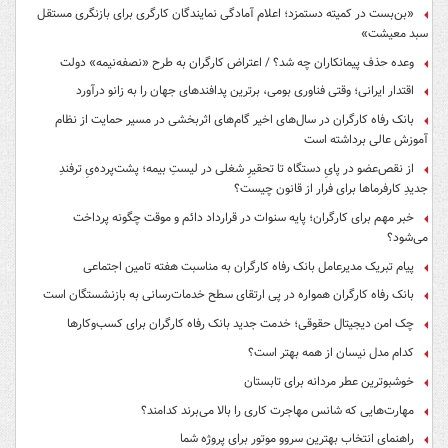
«بن‌بست در کمیته دستمزد؛ اعلام آمادگی نمایندگان کارگری برای بازنگری مستقل
سبد معیشت»
وعده حذف پیمانکاران چه شد؟ / اعتراض کارگران به طرح «نصفه‌نیمه» دولت
اقتدار ایرانی؛ وقتی فناوری بومی، برترین پدافندهای جهان را به زانو درآورد
بانک رفاه کارگران در سال‌های اخیر گام‌های اثربخشی در مسیر حمایت از نظام
آموزش عالی برداشته است
از نقص‌عضو در پایِ دستگاه تا تحقیرِ شغلی در لیستِ بیمه؛ پشت‌پرده‌یِ ترفندِ
جدیدِ کارفرماها برای فرار از قانون چیست؟
خبر مهم برای کارگران؛ پایه سنوات در قرارداد دائم و موقت چگونه پرداخت
می‌شود؟
پیام تبریک مدیرعامل بانک رفاه کارگران به مناسبت هفته تامین اجتماعی
بانک رفاه کارگران همواره در پی ارتقای سطح خدمات‌رسانی به بازنشستگان است
چک امن دیجیتال حقوقی؛ خدمت جدید بانک رفاه کارگران برای کسب‌وکارها
کدام مدل نیسان از همه بهتر است؟
خوشبوترین عطر مردانه برای تابستان
مهارت‌هایی که شانس مهاجرت کاری را بالا می‌برند کدامند؟
راهنمای انتخاب بهترین سروو موتور برای پروژه شما