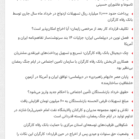
تاسوعا و عاشورای حسینی
پرداخت حدود ۱۱,۰۰۰ میلیارد ریال تسهیلات ازدواج در خرداد ماه سال جاری توسط
بانک رفاه کارگران
تکلیف قرارداد کار بعد از مرخصی زایمان؛ آیا اخراج امکان‌پذیر است؟
فصل نوین در دیپلماسی ایران؛ جزئیات ۱۴ بند سرنوشت‌ساز تفاهم‌نامه ایران و
آمریکا
چک دیجیتال بانک رفاه کارگران؛ تسریع و تسهیل پرداخت‌های غیرنقدی مشتریان
همکاری اثربخش بانک رفاه کارگران با سازمان تامین اجتماعی در ایام جنگ رمضان
بی‌نظیر بود
پایان عصرِ «ابهام راهبردی» در دیپلماسی؛ توافق ایران و آمریکا در آزمونِ
«شفافیتِ ساختارمند»
حقوق خرداد بازنشستگان تأمین اجتماعی با احکام جدید واریز می‌شود؟
مبلغ تسهیلات قرض الحسنه بازنشستگان به ۶۰ میلیون تومان افزایش یافت
تلاش و تعهد مجموعه مدیران و کارکنان پالایشگاه نفت امام خمینی(ره) شازند در
تداوم تولید در ایام جنگ رمضان، شایسته قدردانی است
شکوفایی ظرفیت‌های توسعه‌ای استان مرکزی با حمایت بانک رفاه کارگران
وضعیت حق سنوات و عیدی پس از اخراج در حین قرارداد؛ کارگران این نکات را