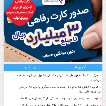
آخرین اخبار
پربازدیدها
جزئیات تغییرات قانون بازنشستگی؛ چه کسانی مشمول افزایش سابقه خدمت
می‌شوند؟
فریبِ «کاهش شتاب تورم» را نخورید؛ سفره کارگران با تورم ۱۲۸ درصدی
خوراکی‌ها خالی شد!
قیمت صندلی ماساژور به چه عواملی بستگی دارد؟ راهنمای خرید آگاهانه
جهش بیش از ۳۳ برابری سود خالص بانک رفاه کارگران در بهار ۱۴۰۵