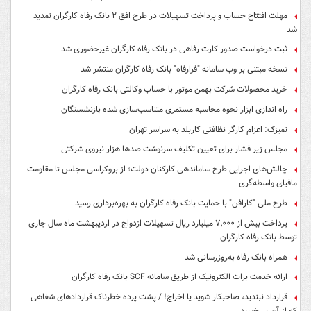
مهلت افتتاح حساب و پرداخت تسهیلات در طرح افق ۲ بانک رفاه کارگران تمدید
شد
ثبت درخواست صدور کارت رفاهی در بانک رفاه کارگران غیرحضوری شد
نسخه مبتنی بر وب سامانه "فرارفاه" بانک رفاه کارگران منتشر شد
خرید محصولات شرکت بهمن موتور با حساب وکالتی بانک رفاه کارگران
راه اندازی ابزار نحوه محاسبه مستمری متناسب‌سازی شده بازنشستگان
تمیزک: اعزام کارگر نظافتی کاربلد به سراسر تهران
مجلس زیر فشار برای تعیین تکلیف سرنوشت صدها هزار نیروی شرکتی
چالش‌های اجرایی طرح ساماندهی کارکنان دولت؛ از بروکراسی مجلس تا مقاومت
مافیای واسطه‌گری
طرح ملی "کارافن" با حمایت بانک رفاه کارگران به بهره‌برداری رسید
پرداخت بیش از ۷,۰۰۰ میلیارد ریال تسهیلات ازدواج در اردیبهشت ماه سال جاری
توسط بانک رفاه کارگران
همراه بانک رفاه به‌روزرسانی شد
ارائه خدمت برات الکترونیک از طریق سامانه SCF بانک رفاه کارگران
قرارداد نبندید، صاحبکار شوید یا اخراج! / پشت پرده خطرناک قراردادهای شفاهی
که از آن بی‌خبرید