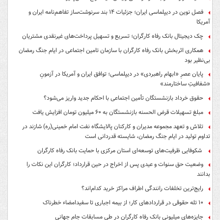
فصل نوین در دیپلماسی ایران؛ جزئیات ۱۴ بند سرنوشت‌ساز تفاهم‌نامه ایران و
آمریکا
چک دیجیتال بانک رفاه کارگران؛ تسریع و تسهیل پرداخت‌های غیرنقدی مشتریان
همکاری اثربخش بانک رفاه کارگران با سازمان تامین اجتماعی در ایام جنگ رمضان
بی‌نظیر بود
پایان عصرِ «ابهام راهبردی» در دیپلماسی؛ توافق ایران و آمریکا در آزمونِ
«شفافیتِ ساختارمند»
حقوق خرداد بازنشستگان تأمین اجتماعی با احکام جدید واریز می‌شود؟
مبلغ تسهیلات قرض الحسنه بازنشستگان به ۶۰ میلیون تومان افزایش یافت
تلاش و تعهد مجموعه مدیران و کارکنان پالایشگاه نفت امام خمینی(ره) شازند در
تداوم تولید در ایام جنگ رمضان، شایسته قدردانی است
شکوفایی ظرفیت‌های توسعه‌ای استان مرکزی با حمایت بانک رفاه کارگران
وضعیت حق سنوات و عیدی پس از اخراج در حین قرارداد؛ کارگران این نکات را
بدانند
رایج‌ترین تخلفات رانندگی اطراف مراکز خرید کدام‌اند؟
۱۰ تله حقوقی در قراردادهای کار؛ از بیمه اجباری تا سفیدامضاء خطرناک
جایزه‌های میلیونی بانک رفاه کارگران در طی مسابقات جام جهانی