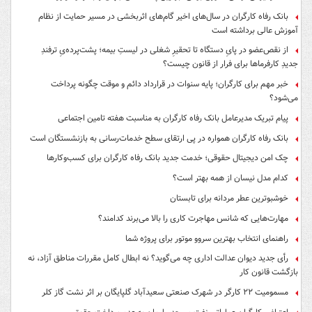
بانک رفاه کارگران در سال‌های اخیر گام‌های اثربخشی در مسیر حمایت از نظام
آموزش عالی برداشته است
از نقص‌عضو در پایِ دستگاه تا تحقیرِ شغلی در لیستِ بیمه؛ پشت‌پرده‌یِ ترفندِ
جدیدِ کارفرماها برای فرار از قانون چیست؟
خبر مهم برای کارگران؛ پایه سنوات در قرارداد دائم و موقت چگونه پرداخت
می‌شود؟
پیام تبریک مدیرعامل بانک رفاه کارگران به مناسبت هفته تامین اجتماعی
بانک رفاه کارگران همواره در پی ارتقای سطح خدمات‌رسانی به بازنشستگان است
چک امن دیجیتال حقوقی؛ خدمت جدید بانک رفاه کارگران برای کسب‌وکارها
کدام مدل نیسان از همه بهتر است؟
خوشبوترین عطر مردانه برای تابستان
مهارت‌هایی که شانس مهاجرت کاری را بالا می‌برند کدامند؟
راهنمای انتخاب بهترین سروو موتور برای پروژه شما
رأی جدید دیوان عدالت اداری چه می‌گوید؟ نه ابطال کامل مقررات مناطق آزاد، نه
بازگشت قانون کار
مسمومیت ۲۲ کارگر در شهرک صنعتی سعیدآباد گلپایگان بر اثر نشت گاز کلر