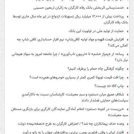
خدمت‌رسانی اثربخش بانک رفاه کارگران به زائران اربعین حسینی
پرداخت بیش از ۱۲,۰۰۰ میلیارد ریال تسهیلات ازدواج در تیر ماه سال جاری توسط
بانک رفاه کارگران
حمایت از تولید ملی در اولویت این بانک
افزایش قیمت قهوه و مواد اولیه کافی‌شاپ؛ نرم افزار حسابداری کافی شاپ چه
کمکی می‌کند؟
رسانه؛ از «پمپاژِ خشم» تا «تریبونِ تاب‌آوری» / چرا جامعه امروز به سوادِ هیجانی
نیاز دارد؟
چگونه گرفتگی چاه حمام را برطرف کنیم؟
چرا افت قیمت تویوتا کمری کمتر از بسیاری خودروهای هم‌رده است؟
چاپ uv dtf چیست؟
شکافِ عمیق میان دستمزد و سبدِ معیشت؛ کارشناسان نسبت به ناکارآمدیِ
سیاست‌هایِ حمایتی هشدار دادند
«بن‌بست در کمیته دستمزد؛ اعلام آمادگی نمایندگان کارگری برای بازنگری مستقل
سبد معیشت»
وعده حذف پیمانکاران چه شد؟ / اعتراض کارگران به طرح «نصفه‌نیمه» دولت
اقتدار ایرانی؛ وقتی فناوری بومی، برترین پدافندهای جهان را به زانو درآورد