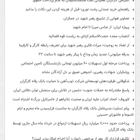
اعتراض کارگران عملیاتی نفت مسجدسلیمان به عدم پرداخت حقوق
راهنمای خرید صندلی پشت توری؛ قبل از هزینه کردن این نکات را بدانید
تصاویر هوایی از تشییع رهبر شهید در جمکران
پروژه ایران: از عباس میرزا تا امام شهید
انتصاب مجدد حجت‌الاسلام اژه‌ای به ریاست قوه‌ قضائیه
از تضاد به زوجیت؛ میراث فکری رهبر شهید برای تعریف رابطه کارگر و کارفرما
بدرقه میلیونی/ تمدید زمان وداع با پیکر رهبر شهید تا ساعت ۲۲
پرداخت مرحله اول تسهیلات ۶۰ میلیون تومانی بازنشستگان تامین اجتماعی
پزشکیان: شهادت رهبری، اندوهی عمیق بر دل آزادگان نشاند
شکوفایی ظرفیت‌های توسعه‌ای شرکت ذوب‌آهن با حمایت‌ بانک رفاه کارگران
پاسخ مقتدرانه به حملات جنوب؛ دشمن در تلاش برای سنجش توان دفاعی ایران
لاوروف: اتحاد اعراب علیه ایران و صحبت نتانیاهو از «اسرائیل بزرگ» اشتباه است
پیام تسلیت مدیرعامل بانک رفاه کارگران به مناسبت فرارسیدن ماه محرم و ایام
تاسوعا و عاشورای حسینی
پرداخت حدود ۱۱,۰۰۰ میلیارد ریال تسهیلات ازدواج در خرداد ماه سال جاری توسط
بانک رفاه کارگران
تکلیف قرارداد کار بعد از مرخصی زایمان؛ آیا اخراج امکان‌پذیر است؟