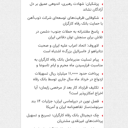
پزشکیان: شهادت رهبری، اندوهی عمیق بر دل
آزادگان نشاند
شکوفایی ظرفیت‌های توسعه‌ای شرکت ذوب‌آهن
با حمایت‌ بانک رفاه کارگران
پاسخ مقتدرانه به حملات جنوب؛ دشمن در
تلاش برای سنجش توان دفاعی ایران
لاوروف: اتحاد اعراب علیه ایران و صحبت
نتانیاهو از «اسرائیل بزرگ» اشتباه است
پیام تسلیت مدیرعامل بانک رفاه کارگران به
مناسبت فرارسیدن ماه محرم و ایام تاسوعا و
عاشورای حسینی
پرداخت حدود ۱۱,۰۰۰ میلیارد ریال تسهیلات
ازدواج در خرداد ماه سال جاری توسط بانک رفاه
کارگران
تکلیف قرارداد کار بعد از مرخصی زایمان؛ آیا
اخراج امکان‌پذیر است؟
فصل نوین در دیپلماسی ایران؛ جزئیات ۱۴ بند
سرنوشت‌ساز تفاهم‌نامه ایران و آمریکا
چک دیجیتال بانک رفاه کارگران؛ تسریع و تسهیل
پرداخت‌های غیرنقدی مشتریان