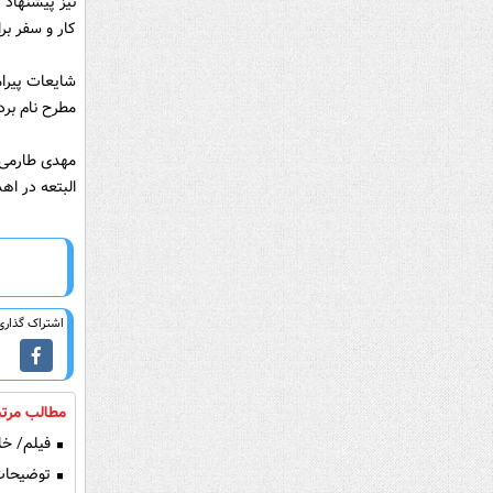
نیز پیشنهاد د
کار و سفر بر
شایعات پیرام
مطرح نام برد
مهدی طارمی د
البتعه در اه
اشتراک گذاری 
مطالب مرتب
فیلم/ خلاصه ب
توضیحات 