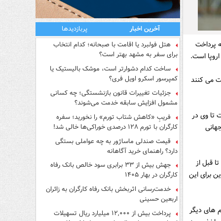
آخرین اخبار
پربازدیدها
ه پرداخت
هتل فولبرد یا اقامت با صبحانه؛ کدام انتخاب
برای سفر به مشهد بهتر است؟
اروپا است.
ساخت کدام دشوارتر است، موشک بالیستیک یا
کمپرسور اسکرو اویل فری؟
ت می کنند
جزئیات تغییرات قانون بازنشستگی؛ چه کسانی
مشمول افزایش سابقه خدمت می‌شوند؟
 تا وی در
فریبِ «کاهش شتاب تورم» را نخورید؛ سفره
کارگران با تورم ۱۲۸ درصدی خوراکی‌ها خالی شد!
جهانی
قیمت صندلی ماساژور به چه عواملی بستگی
دارد؟ راهنمای خرید آگاهانه
ا قبل از
جهش بیش از ۳۳ برابری سود خالص بانک رفاه
ن برای این
کارگران در بهار ۱۴۰۵
خدمت‌رسانی اثربخش بانک رفاه کارگران به زائران
اربعین حسینی
م های دیگر
پرداخت بیش از ۱۲,۰۰۰ میلیارد ریال تسهیلات