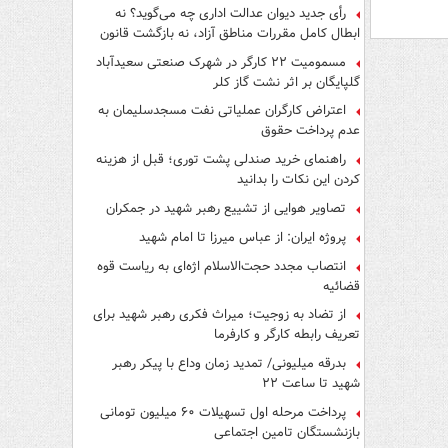
رأی جدید دیوان عدالت اداری چه می‌گوید؟ نه
ابطال کامل مقررات مناطق آزاد، نه بازگشت قانون
کار
مسمومیت ۲۲ کارگر در شهرک صنعتی سعیدآباد
گلپایگان بر اثر نشت گاز کلر
اعتراض کارگران عملیاتی نفت مسجدسلیمان به
عدم پرداخت حقوق
راهنمای خرید صندلی پشت توری؛ قبل از هزینه
کردن این نکات را بدانید
تصاویر هوایی از تشییع رهبر شهید در جمکران
پروژه ایران: از عباس میرزا تا امام شهید
انتصاب مجدد حجت‌الاسلام اژه‌ای به ریاست قوه‌
قضائیه
از تضاد به زوجیت؛ میراث فکری رهبر شهید برای
تعریف رابطه کارگر و کارفرما
بدرقه میلیونی/ تمدید زمان وداع با پیکر رهبر
شهید تا ساعت ۲۲
پرداخت مرحله اول تسهیلات ۶۰ میلیون تومانی
بازنشستگان تامین اجتماعی