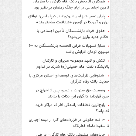
همکاری اثربخش بانک رفاه کارگران با سازمان
تامین اجتماعی در ایام جنگ رمضان بی‌نظیر بود
پایان عصرِ «ابهام راهبردی» در دیپلماسی؛ توافق
ایران و آمریکا در آزمونِ «شفافیتِ ساختارمند»
حقوق خرداد بازنشستگان تأمین اجتماعی با
احکام جدید واریز می‌شود؟
مبلغ تسهیلات قرض الحسنه بازنشستگان به ۶۰
میلیون تومان افزایش یافت
تلاش و تعهد مجموعه مدیران و کارکنان
پالایشگاه نفت امام خمینی(ره) شازند در تداوم
تولید در ایام جنگ رمضان، شایسته قدردانی است
شکوفایی ظرفیت‌های توسعه‌ای استان مرکزی با
حمایت بانک رفاه کارگران
وضعیت حق سنوات و عیدی پس از اخراج در
حین قرارداد؛ کارگران این نکات را بدانند
رایج‌ترین تخلفات رانندگی اطراف مراکز خرید
کدام‌اند؟
۱۰ تله حقوقی در قراردادهای کار؛ از بیمه اجباری
تا سفیدامضاء خطرناک
جایزه‌های میلیونی بانک رفاه کارگران در طی