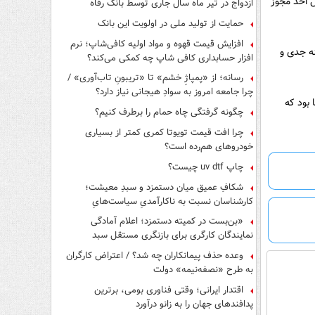
ل اخذ مجوز
ازدواج در تیر ماه سال جاری توسط بانک رفاه
کارگران
حمایت از تولید ملی در اولویت این بانک
افزایش قیمت قهوه و مواد اولیه کافی‌شاپ؛ نرم
نه جدی و
افزار حسابداری کافی شاپ چه کمکی می‌کند؟
رسانه؛ از «پمپاژِ خشم» تا «تریبونِ تاب‌آوری» /
چرا جامعه امروز به سوادِ هیجانی نیاز دارد؟
بود که
چگونه گرفتگی چاه حمام را برطرف کنیم؟
چرا افت قیمت تویوتا کمری کمتر از بسیاری
خودروهای هم‌رده است؟
چاپ uv dtf چیست؟
شکافِ عمیق میان دستمزد و سبدِ معیشت؛
کارشناسان نسبت به ناکارآمدیِ سیاست‌هایِ
حمایتی هشدار دادند
«بن‌بست در کمیته دستمزد؛ اعلام آمادگی
نمایندگان کارگری برای بازنگری مستقل سبد
معیشت»
وعده حذف پیمانکاران چه شد؟ / اعتراض کارگران
به طرح «نصفه‌نیمه» دولت
اقتدار ایرانی؛ وقتی فناوری بومی، برترین
پدافندهای جهان را به زانو درآورد