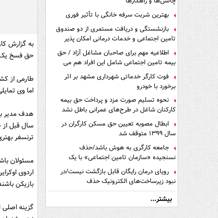
چالش‌ها و راهکارها
بهترین شربت سرفه خانگی با تأثیر فوری
بازنشستگی و دریافت مستمری از دو صندوق
تامین اجتماعی و خدمات درمانی امکان پذیر
به گزارش کار
است ؟
اطلاعیه مهم برای صاحبان مشاغل آزاد / حق
حق فسخ یک می
بیمه تامین اجتماعی شامل این افراد هم می
شود
فوت کارگر خدماتی شهرداری مشهد بر اثر
طارمی از کشو
برخورد با خودرو
اما وی تمایلی
نحوه تسلیم صورت مزد و پرداخت حق بیمه
کارکنان شاغل در طرح‌های عمرانی باطل نشد
هدف مدیر بر
ابطال مصوبه تعیین حق مسکن کارگران در
سال قبل از ج
سال ۱۳۹۹ متوقف شد
ترنسفر بهتری 
جامعه کارگری به هوش باشد/حذف
نسنجیده «سازمان تامین اجتماعی» با یک
مسئولان باشگ
تفاهم نامه!
رویای درمان رایگان قابل بازگشت نیست/در
اردوی اوکرا
نبود زیرساخت‌های الکترونیک حذف
بازیکن باشند
دفترچه‌های بیمه اشتباه مضاعف است
بیشتر...
گزینه اصلی ا