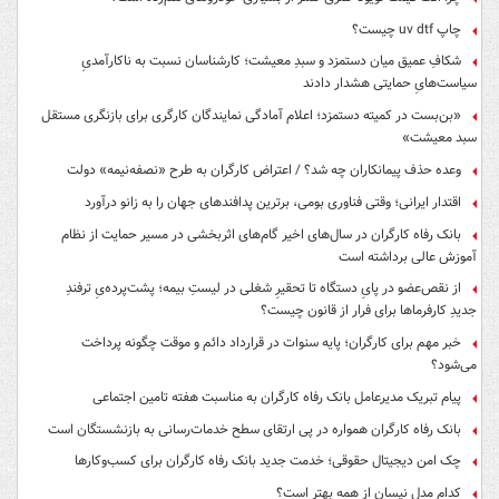
چاپ uv dtf چیست؟
شکافِ عمیق میان دستمزد و سبدِ معیشت؛ کارشناسان نسبت به ناکارآمدیِ
سیاست‌هایِ حمایتی هشدار دادند
«بن‌بست در کمیته دستمزد؛ اعلام آمادگی نمایندگان کارگری برای بازنگری مستقل
سبد معیشت»
وعده حذف پیمانکاران چه شد؟ / اعتراض کارگران به طرح «نصفه‌نیمه» دولت
اقتدار ایرانی؛ وقتی فناوری بومی، برترین پدافندهای جهان را به زانو درآورد
بانک رفاه کارگران در سال‌های اخیر گام‌های اثربخشی در مسیر حمایت از نظام
آموزش عالی برداشته است
از نقص‌عضو در پایِ دستگاه تا تحقیرِ شغلی در لیستِ بیمه؛ پشت‌پرده‌یِ ترفندِ
جدیدِ کارفرماها برای فرار از قانون چیست؟
خبر مهم برای کارگران؛ پایه سنوات در قرارداد دائم و موقت چگونه پرداخت
می‌شود؟
پیام تبریک مدیرعامل بانک رفاه کارگران به مناسبت هفته تامین اجتماعی
بانک رفاه کارگران همواره در پی ارتقای سطح خدمات‌رسانی به بازنشستگان است
چک امن دیجیتال حقوقی؛ خدمت جدید بانک رفاه کارگران برای کسب‌وکارها
کدام مدل نیسان از همه بهتر است؟