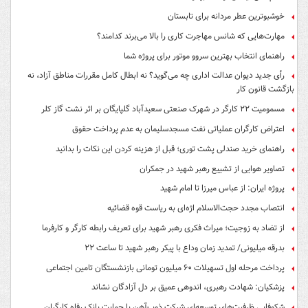
خوشبوترین عطر مردانه برای تابستان
مهارت‌هایی که شانس مهاجرت کاری را بالا می‌برند کدامند؟
راهنمای انتخاب بهترین سروو موتور برای پروژه شما
رأی جدید دیوان عدالت اداری چه می‌گوید؟ نه ابطال کامل مقررات مناطق آزاد، نه
بازگشت قانون کار
مسمومیت ۲۲ کارگر در شهرک صنعتی سعیدآباد گلپایگان بر اثر نشت گاز کلر
اعتراض کارگران عملیاتی نفت مسجدسلیمان به عدم پرداخت حقوق
راهنمای خرید صندلی پشت توری؛ قبل از هزینه کردن این نکات را بدانید
تصاویر هوایی از تشییع رهبر شهید در جمکران
پروژه ایران: از عباس میرزا تا امام شهید
انتصاب مجدد حجت‌الاسلام اژه‌ای به ریاست قوه‌ قضائیه
از تضاد به زوجیت؛ میراث فکری رهبر شهید برای تعریف رابطه کارگر و کارفرما
بدرقه میلیونی/ تمدید زمان وداع با پیکر رهبر شهید تا ساعت ۲۲
پرداخت مرحله اول تسهیلات ۶۰ میلیون تومانی بازنشستگان تامین اجتماعی
پزشکیان: شهادت رهبری، اندوهی عمیق بر دل آزادگان نشاند
شکوفایی ظرفیت‌های توسعه‌ای شرکت ذوب‌آهن با حمایت‌ بانک رفاه کارگران