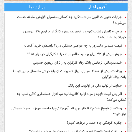
آخرین اخبار
پربازدیدها
جزئیات تغییرات قانون بازنشستگی؛ چه کسانی مشمول افزایش سابقه خدمت
می‌شوند؟
فریبِ «کاهش شتاب تورم» را نخورید؛ سفره کارگران با تورم ۱۲۸ درصدی
خوراکی‌ها خالی شد!
قیمت صندلی ماساژور به چه عواملی بستگی دارد؟ راهنمای خرید آگاهانه
جهش بیش از ۳۳ برابری سود خالص بانک رفاه کارگران در بهار ۱۴۰۵
خدمت‌رسانی اثربخش بانک رفاه کارگران به زائران اربعین حسینی
پرداخت بیش از ۱۲,۰۰۰ میلیارد ریال تسهیلات ازدواج در تیر ماه سال جاری توسط
بانک رفاه کارگران
حمایت از تولید ملی در اولویت این بانک
افزایش قیمت قهوه و مواد اولیه کافی‌شاپ؛ نرم افزار حسابداری کافی شاپ چه
کمکی می‌کند؟
رسانه؛ از «پمپاژِ خشم» تا «تریبونِ تاب‌آوری» / چرا جامعه امروز به سوادِ هیجانی
نیاز دارد؟
چگونه گرفتگی چاه حمام را برطرف کنیم؟
چرا افت قیمت تویوتا کمری کمتر از بسیاری خودروهای هم‌رده است؟