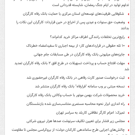
تداوم تولید در ایام جنگ رمضان، شایسته قدردانی است
شکوفایی ظرفیت‌های توسعه‌ای استان مرکزی با حمایت بانک رفاه کارگران
وضعیت حق سنوات و عیدی پس از اخراج در حین قرارداد؛ کارگران این نکات را
بدانند
رایج‌ترین تخلفات رانندگی اطراف مراکز خرید کدام‌اند؟
۱۰ تله حقوقی در قراردادهای کار؛ از بیمه اجباری تا سفیدامضاء خطرناک
جایزه‌های میلیونی بانک رفاه کارگران در طی مسابقات جام جهانی
مهلت افتتاح حساب و پرداخت تسهیلات در طرح افق ۲ بانک رفاه کارگران تمدید
شد
ثبت درخواست صدور کارت رفاهی در بانک رفاه کارگران غیرحضوری شد
نسخه مبتنی بر وب سامانه "فرارفاه" بانک رفاه کارگران منتشر شد
خرید محصولات شرکت بهمن موتور با حساب وکالتی بانک رفاه کارگران
راه اندازی ابزار نحوه محاسبه مستمری متناسب‌سازی شده بازنشستگان
تمیزک: اعزام کارگر نظافتی کاربلد به سراسر تهران
مجلس زیر فشار برای تعیین تکلیف سرنوشت صدها هزار نیروی شرکتی
چالش‌های اجرایی طرح ساماندهی کارکنان دولت؛ از بروکراسی مجلس تا مقاومت