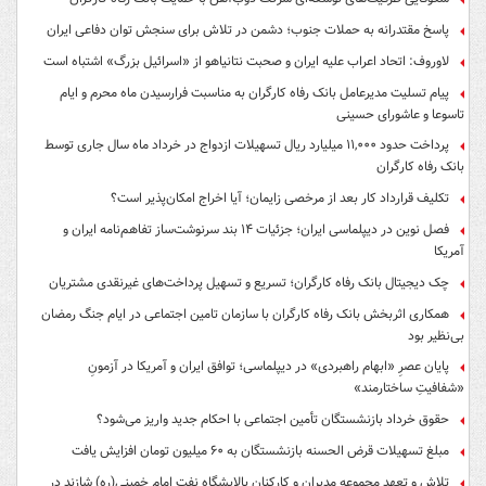
پاسخ مقتدرانه به حملات جنوب؛ دشمن در تلاش برای سنجش توان دفاعی ایران
لاوروف: اتحاد اعراب علیه ایران و صحبت نتانیاهو از «اسرائیل بزرگ» اشتباه است
پیام تسلیت مدیرعامل بانک رفاه کارگران به مناسبت فرارسیدن ماه محرم و ایام
تاسوعا و عاشورای حسینی
پرداخت حدود ۱۱,۰۰۰ میلیارد ریال تسهیلات ازدواج در خرداد ماه سال جاری توسط
بانک رفاه کارگران
تکلیف قرارداد کار بعد از مرخصی زایمان؛ آیا اخراج امکان‌پذیر است؟
فصل نوین در دیپلماسی ایران؛ جزئیات ۱۴ بند سرنوشت‌ساز تفاهم‌نامه ایران و
آمریکا
چک دیجیتال بانک رفاه کارگران؛ تسریع و تسهیل پرداخت‌های غیرنقدی مشتریان
همکاری اثربخش بانک رفاه کارگران با سازمان تامین اجتماعی در ایام جنگ رمضان
بی‌نظیر بود
پایان عصرِ «ابهام راهبردی» در دیپلماسی؛ توافق ایران و آمریکا در آزمونِ
«شفافیتِ ساختارمند»
حقوق خرداد بازنشستگان تأمین اجتماعی با احکام جدید واریز می‌شود؟
مبلغ تسهیلات قرض الحسنه بازنشستگان به ۶۰ میلیون تومان افزایش یافت
تلاش و تعهد مجموعه مدیران و کارکنان پالایشگاه نفت امام خمینی(ره) شازند در