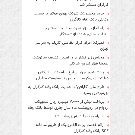
کارگران منتشر شد
خرید محصولات شرکت بهمن موتور با حساب
وکالتی بانک رفاه کارگران
راه اندازی ابزار نحوه محاسبه مستمری
متناسب‌سازی شده بازنشستگان
تمیزک: اعزام کارگر نظافتی کاربلد به سراسر
تهران
مجلس زیر فشار برای تعیین تکلیف سرنوشت
صدها هزار نیروی شرکتی
چالش‌های اجرایی طرح ساماندهی کارکنان
دولت؛ از بروکراسی مجلس تا مقاومت مافیای
واسطه‌گری
طرح ملی "کارافن" با حمایت بانک رفاه کارگران به
بهره‌برداری رسید
پرداخت بیش از ۷,۰۰۰ میلیارد ریال تسهیلات
ازدواج در اردیبهشت ماه سال جاری توسط بانک رفاه
کارگران
همراه بانک رفاه به‌روزرسانی شد
ارائه خدمت برات الکترونیک از طریق سامانه
SCF بانک رفاه کارگران