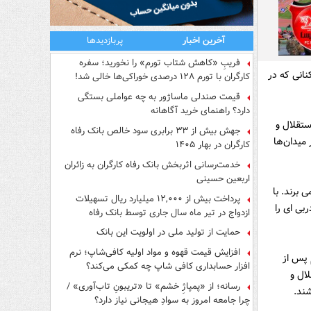
آخرین اخبار
پربازدیدها
فریبِ «کاهش شتاب تورم» را نخورید؛ سفره
نانى که در
کارگران با تورم ۱۲۸ درصدی خوراکی‌ها خالی شد!
قیمت صندلی ماساژور به چه عواملی بستگی
دارد؟ راهنمای خرید آگاهانه
ستقلال و
جهش بیش از ۳۳ برابری سود خالص بانک رفاه
میدان‌ها
کارگران در بهار ۱۴۰۵
خدمت‌رسانی اثربخش بانک رفاه کارگران به زائران
اربعین حسینی
 برند. با
پرداخت بیش از ۱۲,۰۰۰ میلیارد ریال تسهیلات
بى اى را
ازدواج در تیر ماه سال جاری توسط بانک رفاه
کارگران
حمایت از تولید ملی در اولویت این بانک
افزایش قیمت قهوه و مواد اولیه کافی‌شاپ؛ نرم
 پس از
افزار حسابداری کافی شاپ چه کمکی می‌کند؟
ن استقلال و
رسانه؛ از «پمپاژِ خشم» تا «تریبونِ تاب‌آوری» /
شند.
چرا جامعه امروز به سوادِ هیجانی نیاز دارد؟