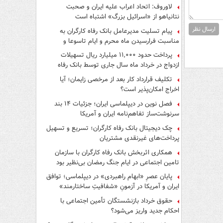
لاوروف: اتحاد اعراب علیه ایران و صحبت
نتانیاهو از «اسرائیل بزرگ» اشتباه است
ارسال نظر
پیام تسلیت مدیرعامل بانک رفاه کارگران به
مناسبت فرارسیدن ماه محرم و ایام تاسوعا و
عاشورای حسینی
پرداخت حدود ۱۱,۰۰۰ میلیارد ریال تسهیلات
ازدواج در خرداد ماه سال جاری توسط بانک رفاه
کارگران
تکلیف قرارداد کار بعد از مرخصی زایمان؛ آیا
اخراج امکان‌پذیر است؟
فصل نوین در دیپلماسی ایران؛ جزئیات ۱۴ بند
سرنوشت‌ساز تفاهم‌نامه ایران و آمریکا
چک دیجیتال بانک رفاه کارگران؛ تسریع و تسهیل
پرداخت‌های غیرنقدی مشتریان
همکاری اثربخش بانک رفاه کارگران با سازمان
تامین اجتماعی در ایام جنگ رمضان بی‌نظیر بود
پایان عصرِ «ابهام راهبردی» در دیپلماسی؛ توافق
ایران و آمریکا در آزمونِ «شفافیتِ ساختارمند»
حقوق خرداد بازنشستگان تأمین اجتماعی با
احکام جدید واریز می‌شود؟