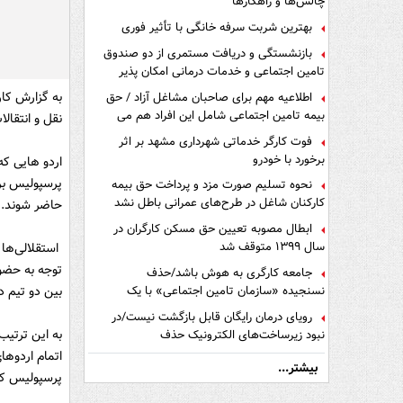
چالش‌ها و راهکارها
بهترین شربت سرفه خانگی با تأثیر فوری
بازنشستگی و دریافت مستمری از دو صندوق
تامین اجتماعی و خدمات درمانی امکان پذیر
است ؟
به گزارش کار
اطلاعیه مهم برای صاحبان مشاغل آزاد / حق
بیمه تامین اجتماعی شامل این افراد هم می
نقل و انتقال
شود
فوت کارگر خدماتی شهرداری مشهد بر اثر
برخورد با خودرو
اردو هایى که
پرسپولیس برا
نحوه تسلیم صورت مزد و پرداخت حق بیمه
کارکنان شاغل در طرح‌های عمرانی باطل نشد
حاضر شوند.
ابطال مصوبه تعیین حق مسکن کارگران در
سال ۱۳۹۹ متوقف شد
استقلالى‌ها 
توجه به حضور
جامعه کارگری به هوش باشد/حذف
نسنجیده «سازمان تامین اجتماعی» با یک
بین دو تیم د
تفاهم نامه!
رویای درمان رایگان قابل بازگشت نیست/در
به این ترتی
نبود زیرساخت‌های الکترونیک حذف
دفترچه‌های بیمه اشتباه مضاعف است
بیشتر...
پرسپولیس کار