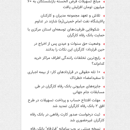
مبلغ تسهیلات قرض الحسنه بازنشستگان به ۶۰
میلیون تومان افزایش یافت
تلاش و تعهد مجموعه مدیران و کارکنان
پالایشگاه نفت امام خمینی(ره) شازند در تداوم
تولید در ایام جنگ رمضان، شایسته قدردانی است
شکوفایی ظرفیت‌های توسعه‌ای استان مرکزی با
حمایت بانک رفاه کارگران
وضعیت حق سنوات و عیدی پس از اخراج در
حین قرارداد؛ کارگران این نکات را بدانند
رایج‌ترین تخلفات رانندگی اطراف مراکز خرید
کدام‌اند؟
۱۰ تله حقوقی در قراردادهای کار؛ از بیمه اجباری
تا سفیدامضاء خطرناک
جایزه‌های میلیونی بانک رفاه کارگران در طی
مسابقات جام جهانی
مهلت افتتاح حساب و پرداخت تسهیلات در طرح
افق ۲ بانک رفاه کارگران تمدید شد
ثبت درخواست صدور کارت رفاهی در بانک رفاه
کارگران غیرحضوری شد
نسخه مبتنی بر وب سامانه "فرارفاه" بانک رفاه