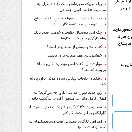
ار تیم ملی
پیام تبریک مدیرعامل بانک رفاه کارگران به
د و در
مناسبت هفته تامین اجتماعی
بانک رفاه کارگران همواره در پی ارتقای سطح
خدمات‌رسانی به بازنشستگان است
حضور دارند
چک امن دیجیتال حقوقی؛ خدمت جدید بانک
به خوبى به انجام این امر واقف هستند، اما پس از تمام این صحبت‌ها باید بدانیم شاید سرمربیان هر 2
رفاه کارگران برای کسب‌وکارها
 هایشان
کدام مدل نیسان از همه بهتر است؟
خوشبوترین عطر مردانه برای تابستان
مهارت‌هایی که شانس مهاجرت کاری را بالا
 بازى به
می‌برند کدامند؟
راهنمای انتخاب بهترین سروو موتور برای پروژه
شما
رأی جدید دیوان عدالت اداری چه می‌گوید؟ نه
ابطال کامل مقررات مناطق آزاد، نه بازگشت قانون
کار
مسمومیت ۲۲ کارگر در شهرک صنعتی سعیدآباد
گلپایگان بر اثر نشت گاز کلر
اعتراض کارگران عملیاتی نفت مسجدسلیمان به
عدم پرداخت حقوق