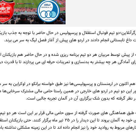
گرآنلاین؛دو تیم فوتبال استقلال و پرسپولیس در حال حاضر با توجه به جذب بازیک
ات داغ تابستانى انجام دادند در اردو هاى پیش از آغاز فصل لیگ به سر مى برند.
 از پیش توسط مربیان هر دو تیم برنامه ریزی شده و در حال حاضر هم بازیکنان ا
ى آمادگى هر چه بیشتر به بدنسازى و تمرینات حرفه اى مى پردازند تا با قدرت در 
هم اکنون در ارمنستان و پرسپولیسى‌ها نیز طبق خواسته برانکو در اوکراین به سر مى
 این دو تیم در اردو هاى خارجى در همین راستا حامى مالى مشترک سرخابى‌ها در
ر نظر گرفته که بدون شک برگزارى آن در آلمان تجربه جالبى است.
ب طبق هماهنگى هاى صورت گرفته از سوى حامى مالى قرار بر این است هر دو تیم
اتمام اردوهای خود به آلمان بروند تا این دیدار را در ٢٥ تیر ماه برگزار کنند. حتى بازیکنا
هاى مربوط به روادید خود را نیز انجام داده اند تا در این زمینه مشکلى نداشته با