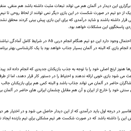
رگزارى این دیدار در آلمان هم مى تواند تبعات مثبت داشته باشد هم منفى. منفى
ک از دو تیم در صورت شکست در این بازى دیگر نمى توانند از لحاظ روحى تا نیم
قرار داشته باشند و شاید درآمدى که براى این بازى پیش بینى کردند محقق نشد.
ى پاسخگوى این مشکلات خواهد بود.
از طرفى این احتمال وجود دارد این دو تیم هنگام انجام دربى ٨٥ در شرایط کامل آ
د انجام بازى که البته در آلمان بسیار جذاب خواهد بود با یک کارشناسى بهتر برنام
ا هنوز ارنج اصلى خود را با توجه به جذب بازیکنان جدیدى که انجام داده اند پیدا 
ث مى شود بازی خوبی ارائه ندهند و احتیاط را در دستور کار قرار دهند، اما از طرف
اشاگران حاضر در آلمان مى تواند جذاب باشد و البته کمى هم براى بازیکنان جالب 
ى سنتى خود را خارج از ایران و آن هم مقابل چشمان ایرانى هاى حاضر در آلمان برگ
تفاسیر در درجه اول باید درآمدى که از این دیدار حاصل مى شود و در اختیار هر دو 
 این را داشته باشد که در صورت شکست هر تیم مشکلی برای تیم بازنده ایجاد ن