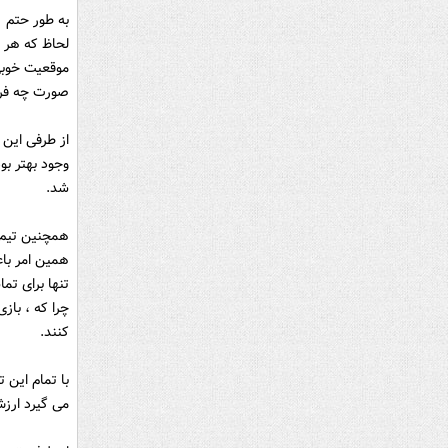
به طور حتم ب
لحاظ که هر ی
موقعیت خوبى 
صورت چه فرد
وجود بهتر بو
شد.
همچنین تیم‌ه
همین امر باع
تنها براى تم
چرا که ، باز
کنند.
با تمام این 
مى گیرد ارزش