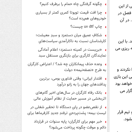
چگونه گرفتگی چاه حمام را برطرف کنیم؟
 از این
چرا افت قیمت تویوتا کمری کمتر از بسیاری
 فصل در
خودروهای هم‌رده است؟
 در آن
چاپ uv dtf چیست؟
شکافِ عمیق میان دستمزد و سبدِ معیشت؛
کارشناسان نسبت به ناکارآمدیِ سیاست‌هایِ
مادگى نباشند. با این
حمایتی هشدار دادند
ه ریزى می
«بن‌بست در کمیته دستمزد؛ اعلام آمادگی
نمایندگان کارگری برای بازنگری مستقل سبد
معیشت»
وعده حذف پیمانکاران چه شد؟ / اعتراض کارگران
نکردند و
به طرح «نصفه‌نیمه» دولت
ى این بازى
اقتدار ایرانی؛ وقتی فناوری بومی، برترین
خواهد بود
پدافندهای جهان را به زانو درآورد
زار مى
بانک رفاه کارگران در سال‌های اخیر گام‌های
اثربخشی در مسیر حمایت از نظام آموزش عالی
برداشته است
از نقص‌عضو در پایِ دستگاه تا تحقیرِ شغلی در
تیم قرار
لیستِ بیمه؛ پشت‌پرده‌یِ ترفندِ جدیدِ کارفرماها برای
فرار از قانون چیست؟
شود.
خبر مهم برای کارگران؛ پایه سنوات در قرارداد
دائم و موقت چگونه پرداخت می‌شود؟