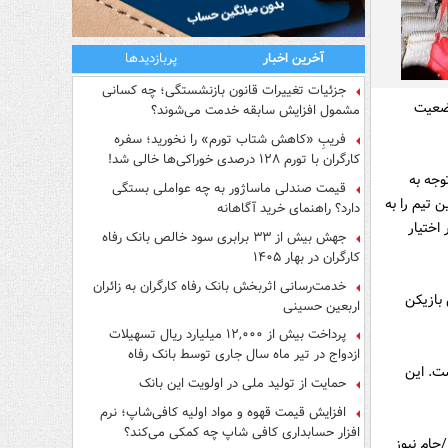
آخرین اخبار
پربازدیدها
جزئیات تغییرات قانون بازنشستگی؛ چه کسانی
خرونینخن وضعیت
مشمول افزایش سابقه خدمت می‌شوند؟
فریبِ «کاهش شتاب تورم» را نخورید؛ سفره
کارگران با تورم ۱۲۸ درصدی خوراکی‌ها خالی شد!
وجه به
قیمت صندلی ماساژور به چه عواملی بستگی
 تیم را به
دارد؟ راهنمای خرید آگاهانه
اختیار
جهش بیش از ۳۳ برابری سود خالص بانک رفاه
کارگران در بهار ۱۴۰۵
خدمت‌رسانی اثربخش بانک رفاه کارگران به زائران
 بازیکن
اربعین حسینی
پرداخت بیش از ۱۲,۰۰۰ میلیارد ریال تسهیلات
ازدواج در تیر ماه سال جاری توسط بانک رفاه
ق به ثمر رساندن 24 گل شده است. این
کارگران
حمایت از تولید ملی در اولویت این بانک
افزایش قیمت قهوه و مواد اولیه کافی‌شاپ؛ نرم
افزار حسابداری کافی شاپ چه کمکی می‌کند؟