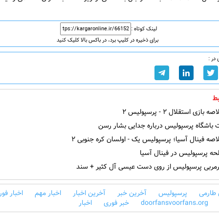
لینک کوتاه :
برای ذخیره در کلیپ برد، در باکس بالا کلیک کنید
در :
ط
ازی استقلال ۲ - پرسپولیس ۲
باشگاه پرسپولیس درباره جدایی بشار رسن
صه فینال آسیا؛ پرسپولیس یک - اولسان کره جنوبی ۲
حه پرسپولیس در فینال آسیا
ربی پرسپولیس از روی دست عیسی آل کثیر + سند
طارمی
پرسپولیس
آخرین خبر
آخرین اخبار
اخبار مهم
اخبار فور
doorfansvoorfans.org
خبر فوری
اخبار