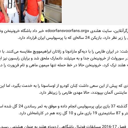
به گزارش کارگرآنلاین، سایت هلندی «doorfansvoorfans.org» خبر داد باشگاه 
بازیکن 24 ساله‌ای که با پرسپولیس ایران قرارداد دارد.
: در ایران طارمی را با دیه‌گو مارادونا و زلاتان ابراهیموویچ مقایسه می‌کنند. با ت
در سورولث از خرونینخن جدا و به میتیلند دانمارک ملحق شد و برایان رابسون نیز این
لند ترک کرد، خرونینخن حالا در خط حمله تنها میمون ماهی و تام فن‌ورت را در 
ی که پیش از این سعی داشت کِنان کودرو از اوساسونا را به خدمت بگیرد، اما این
ماینتس آلمان بپیوندد، حالا مهدی طارمی را زیرنظر دارد.
طارمی فصل گذشته 37 بازی برای پرسپولیس انجام داده و موف
 در کارنامه‌اش دارد.
د به عنوان هشتمی رسید./جام نیوز