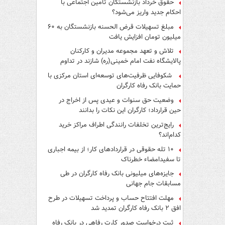
حقوق خرداد بازنشستگان تأمین اجتماعی با
احکام جدید واریز می‌شود؟
مبلغ تسهیلات قرض الحسنه بازنشستگان به ۶۰
میلیون تومان افزایش یافت
تلاش و تعهد مجموعه مدیران و کارکنان
پالایشگاه نفت امام خمینی(ره) شازند در تداوم
تولید در ایام جنگ رمضان، شایسته قدردانی است
شکوفایی ظرفیت‌های توسعه‌ای استان مرکزی با
حمایت بانک رفاه کارگران
وضعیت حق سنوات و عیدی پس از اخراج در
حین قرارداد؛ کارگران این نکات را بدانند
رایج‌ترین تخلفات رانندگی اطراف مراکز خرید
کدام‌اند؟
۱۰ تله حقوقی در قراردادهای کار؛ از بیمه اجباری
تا سفیدامضاء خطرناک
جایزه‌های میلیونی بانک رفاه کارگران در طی
مسابقات جام جهانی
مهلت افتتاح حساب و پرداخت تسهیلات در طرح
افق ۲ بانک رفاه کارگران تمدید شد
ثبت درخواست صدور کارت رفاهی در بانک رفاه