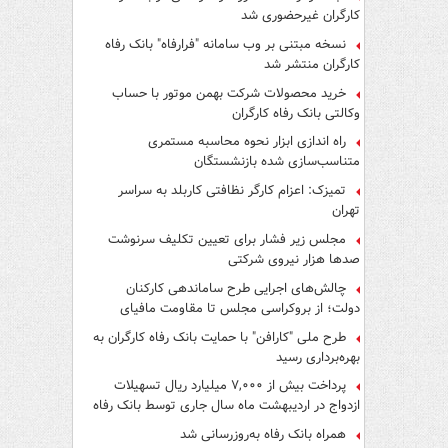
کارگران غیرحضوری شد
نسخه مبتنی بر وب سامانه "فرارفاه" بانک رفاه
کارگران منتشر شد
خرید محصولات شرکت بهمن موتور با حساب
وکالتی بانک رفاه کارگران
راه اندازی ابزار نحوه محاسبه مستمری
متناسب‌سازی شده بازنشستگان
تمیزک: اعزام کارگر نظافتی کاربلد به سراسر
تهران
مجلس زیر فشار برای تعیین تکلیف سرنوشت
صدها هزار نیروی شرکتی
چالش‌های اجرایی طرح ساماندهی کارکنان
دولت؛ از بروکراسی مجلس تا مقاومت مافیای
واسطه‌گری
طرح ملی "کارافن" با حمایت بانک رفاه کارگران به
بهره‌برداری رسید
پرداخت بیش از ۷,۰۰۰ میلیارد ریال تسهیلات
ازدواج در اردیبهشت ماه سال جاری توسط بانک رفاه
کارگران
همراه بانک رفاه به‌روزرسانی شد