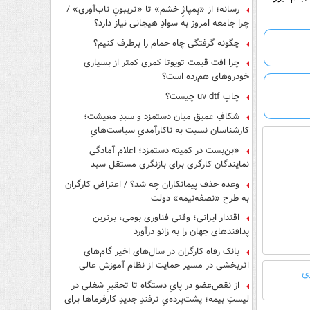
رسانه؛ از «پمپاژِ خشم» تا «تریبونِ تاب‌آوری» /
چرا جامعه امروز به سوادِ هیجانی نیاز دارد؟
چگونه گرفتگی چاه حمام را برطرف کنیم؟
چرا افت قیمت تویوتا کمری کمتر از بسیاری
خودروهای هم‌رده است؟
چاپ uv dtf چیست؟
شکافِ عمیق میان دستمزد و سبدِ معیشت؛
کارشناسان نسبت به ناکارآمدیِ سیاست‌هایِ
حمایتی هشدار دادند
«بن‌بست در کمیته دستمزد؛ اعلام آمادگی
نمایندگان کارگری برای بازنگری مستقل سبد
معیشت»
وعده حذف پیمانکاران چه شد؟ / اعتراض کارگران
به طرح «نصفه‌نیمه» دولت
اقتدار ایرانی؛ وقتی فناوری بومی، برترین
پدافندهای جهان را به زانو درآورد
بانک رفاه کارگران در سال‌های اخیر گام‌های
اثربخشی در مسیر حمایت از نظام آموزش عالی
ی
برداشته است
از نقص‌عضو در پایِ دستگاه تا تحقیرِ شغلی در
لیستِ بیمه؛ پشت‌پرده‌یِ ترفندِ جدیدِ کارفرماها برای