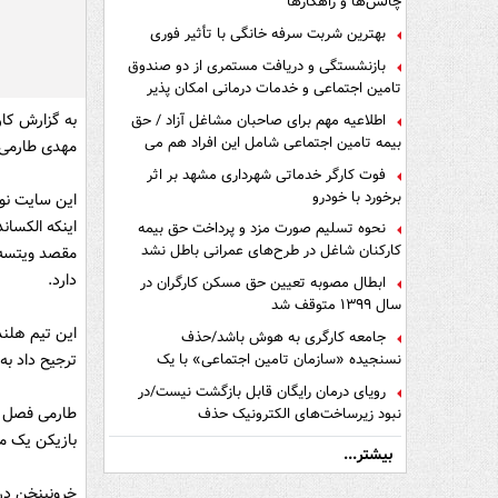
چالش‌ها و راهکارها
بهترین شربت سرفه خانگی با تأثیر فوری
بازنشستگی و دریافت مستمری از دو صندوق
تامین اجتماعی و خدمات درمانی امکان پذیر
است ؟
اطلاعیه مهم برای صاحبان مشاغل آزاد / حق
بیمه تامین اجتماعی شامل این افراد هم می
مهدی طارمی را زیر نظر دارد، 
شود
فوت کارگر خدماتی شهرداری مشهد بر اثر
برخورد با خودرو
این سایت نوشت
اینکه الکسان
نحوه تسلیم صورت مزد و پرداخت حق بیمه
کارکنان شاغل در طرح‌های عمرانی باطل نشد
مقصد ویتسه ه
دارد.
ابطال مصوبه تعیین حق مسکن کارگران در
سال ۱۳۹۹ متوقف شد
این تیم هلند
جامعه کارگری به هوش باشد/حذف
نسنجیده «سازمان تامین اجتماعی» با یک
ترجیح داد به 
تفاهم نامه!
رویای درمان رایگان قابل بازگشت نیست/در
نبود زیرساخت‌های الکترونیک حذف
دفترچه‌های بیمه اشتباه مضاعف است
بازیکن یک متر و 87 سانتیمتری 19 بازی ملی و 10 گل زده هم
بیشتر...
خرونینخن در فصل 17-2016 مسابقات فوتبال باشگاهی اردویژه هلن