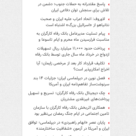
پاسخ مقتدرانه به حملات جنوب؛ دشمن در
تلاش برای سنجش توان دفاعی ایران
لاوروف: اتحاد اعراب علیه ایران و صحبت
نتانیاهو از «اسرائیل بزرگ» اشتباه است
پیام تسلیت مدیرعامل بانک رفاه کارگران به
مناسبت فرارسیدن ماه محرم و ایام تاسوعا و
عاشورای حسینی
پرداخت حدود ۱۱,۰۰۰ میلیارد ریال تسهیلات
ازدواج در خرداد ماه سال جاری توسط بانک رفاه
کارگران
تکلیف قرارداد کار بعد از مرخصی زایمان؛ آیا
اخراج امکان‌پذیر است؟
فصل نوین در دیپلماسی ایران؛ جزئیات ۱۴ بند
سرنوشت‌ساز تفاهم‌نامه ایران و آمریکا
چک دیجیتال بانک رفاه کارگران؛ تسریع و تسهیل
پرداخت‌های غیرنقدی مشتریان
همکاری اثربخش بانک رفاه کارگران با سازمان
تامین اجتماعی در ایام جنگ رمضان بی‌نظیر بود
پایان عصرِ «ابهام راهبردی» در دیپلماسی؛ توافق
ایران و آمریکا در آزمونِ «شفافیتِ ساختارمند»