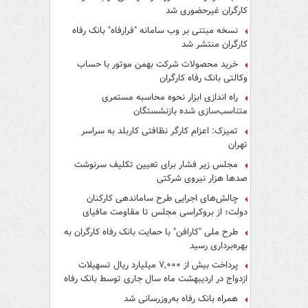
کارگران غیرحضوری شد
نسخه مبتنی بر وب سامانه "فرارفاه" بانک رفاه
کارگران منتشر شد
خرید محصولات شرکت بهمن موتور با حساب
وکالتی بانک رفاه کارگران
راه اندازی ابزار نحوه محاسبه مستمری
متناسب‌سازی شده بازنشستگان
تمیزک: اعزام کارگر نظافتی کاربلد به سراسر
تهران
مجلس زیر فشار برای تعیین تکلیف سرنوشت
صدها هزار نیروی شرکتی
چالش‌های اجرایی طرح ساماندهی کارکنان
دولت؛ از بروکراسی مجلس تا مقاومت مافیای
واسطه‌گری
طرح ملی "کارافن" با حمایت بانک رفاه کارگران به
بهره‌برداری رسید
پرداخت بیش از ۷,۰۰۰ میلیارد ریال تسهیلات
ازدواج در اردیبهشت ماه سال جاری توسط بانک رفاه
کارگران
همراه بانک رفاه به‌روزرسانی شد