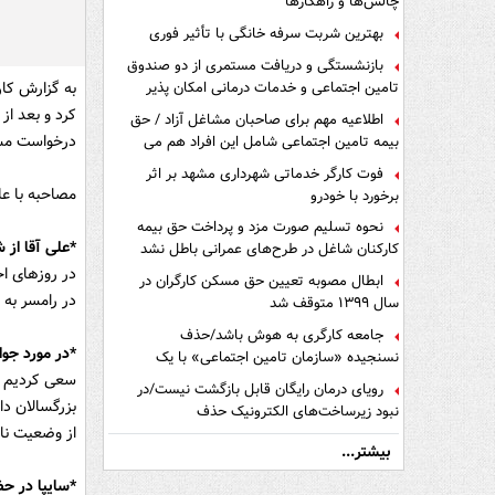
چالش‌ها و راهکارها
بهترین شربت سرفه خانگی با تأثیر فوری
بازنشستگی و دریافت مستمری از دو صندوق
تامین اجتماعی و خدمات درمانی امکان پذیر
است ؟
کرد و بعد از
اطلاعیه مهم برای صاحبان مشاغل آزاد / حق
درخواست مسولان باشگاه در لیگ 17
بیمه تامین اجتماعی شامل این افراد هم می
شود
فوت کارگر خدماتی شهرداری مشهد بر اثر
مصاحبه با عل
برخورد با خودرو
نحوه تسلیم صورت مزد و پرداخت حق بیمه
*علی آقا از 
کارکنان شاغل در طرح‌های عمرانی باطل نشد
در روزهای اخ
ابطال مصوبه تعیین حق مسکن کارگران در
در رامسر به 
سال ۱۳۹۹ متوقف شد
جامعه کارگری به هوش باشد/حذف
*در مورد جوا
نسنجیده «سازمان تامین اجتماعی» با یک
تفاهم نامه!
سعی کردیم تا
رویای درمان رایگان قابل بازگشت نیست/در
بزرگسالان دا
نبود زیرساخت‌های الکترونیک حذف
از وضعیت نا
دفترچه‌های بیمه اشتباه مضاعف است
بیشتر...
*سایپا در ح