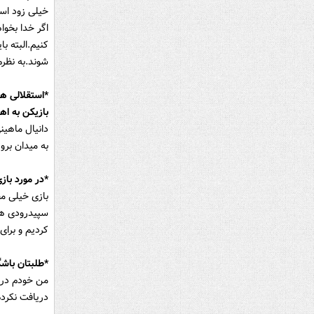
خیلی زود است
اگر خدا بخوا
کنیم.البته ب
شوند.به نظرم 
*استقلالی ها
بازیکن به اه
دانیال ماهین
به میدان برو
*در مورد باز
بازی خیلی مط
سپیدرودی ها
کردیم و برای
*طلبتان باشگ
من خودم در ج
دریافت نکرده