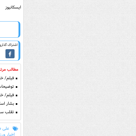
ایسکانیوز
اشتراک گذاری 
مطالب مرتب
فیلم/ خلاصه ب
توضیحات 
فیلم/ خلا
بشار اسل
تقلب سرم
علی د
اخبار ور