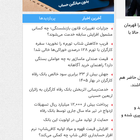
آخرین اخبار
پربازدیدها
تیم سایپا را قهرمان
جزئیات تغییرات قانون بازنشستگی؛ چه کسانی
الا با
مشمول افزایش سابقه خدمت می‌شوند؟
فریبِ «کاهش شتاب تورم» را نخورید؛ سفره
کارگران با تورم ۱۲۸ درصدی خوراکی‌ها خالی شد!
قیمت صندلی ماساژور به چه عواملی بستگی
دارد؟ راهنمای خرید آگاهانه
جهش بیش از ۳۳ برابری سود خالص بانک رفاه
ال حاضر هم
کارگران در بهار ۱۴۰۵
اشند.
خدمت‌رسانی اثربخش بانک رفاه کارگران به زائران
اربعین حسینی
پرداخت بیش از ۱۲,۰۰۰ میلیارد ریال تسهیلات
 و
ازدواج در تیر ماه سال جاری توسط بانک رفاه
پری شده و
کارگران
حمایت از تولید ملی در اولویت این بانک
افزایش قیمت قهوه و مواد اولیه کافی‌شاپ؛ نرم
افزار حسابداری کافی شاپ چه کمکی می‌کند؟