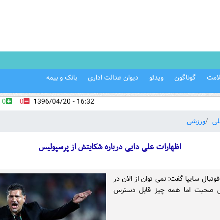
امت
گوناگون
ویدئو
دیوان عدالت اداری
بانک و بیمه
0
0
16:32 - 1396/04/20
لی
ورزشی
اظهارات علی دایی درباره شکایتش از پرسپولیس
وتبال سایپا گفت: نمی توان از الان در
نی صحبت اما همه چیز قابل دسترس