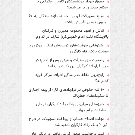
حقوق خرداد بازنشستگان تأمین اجتماعی با
احکام جدید واریز می‌شود؟
مبلغ تسهیلات قرض الحسنه بازنشستگان به ۶۰
میلیون تومان افزایش یافت
تلاش و تعهد مجموعه مدیران و کارکنان
پالایشگاه نفت امام خمینی(ره) شازند در تداوم
تولید در ایام جنگ رمضان، شایسته قدردانی است
شکوفایی ظرفیت‌های توسعه‌ای استان مرکزی با
حمایت بانک رفاه کارگران
وضعیت حق سنوات و عیدی پس از اخراج در
حین قرارداد؛ کارگران این نکات را بدانند
رایج‌ترین تخلفات رانندگی اطراف مراکز خرید
کدام‌اند؟
۱۰ تله حقوقی در قراردادهای کار؛ از بیمه اجباری
تا سفیدامضاء خطرناک
جایزه‌های میلیونی بانک رفاه کارگران در طی
مسابقات جام جهانی
مهلت افتتاح حساب و پرداخت تسهیلات در طرح
افق ۲ بانک رفاه کارگران تمدید شد
ثبت درخواست صدور کارت رفاهی در بانک رفاه