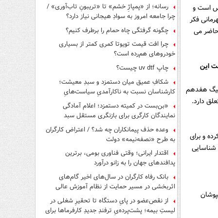
رسانه؛ از «پمپاژِ خشم» تا «تریبونِ تاب‌آوری» /
رس است و
چرا جامعه امروز به سوادِ هیجانی نیاز دارد؟
رمانی فکر
چگونه گرفتگی چاه حمام را برطرف کنیم؟
 حاضر می
چرا افت قیمت تویوتا کمری کمتر از بسیاری
خودروهای هم‌رده است؟
ت این
چاپ uv dtf چیست؟
شکافِ عمیق میان دستمزد و سبدِ معیشت؛
 لیگ هفدهم
کارشناسان نسبت به ناکارآمدیِ سیاست‌هایِ
علق دارد.
حمایتی هشدار دادند
«بن‌بست در کمیته دستمزد؛ اعلام آمادگی
نمایندگان کارگری برای بازنگری مستقل سبد
معیشت»
وعده حذف پیمانکاران چه شد؟ / اعتراض کارگران
ده و برای
به طرح «نصفه‌نیمه» دولت
 شناسایی
اقتدار ایرانی؛ وقتی فناوری بومی، برترین
پدافندهای جهان را به زانو درآورد
بانک رفاه کارگران در سال‌های اخیر گام‌های
اثربخشی در مسیر حمایت از نظام آموزش عالی
پوشان
برداشته است
از نقص‌عضو در پایِ دستگاه تا تحقیرِ شغلی در
لیستِ بیمه؛ پشت‌پرده‌یِ ترفندِ جدیدِ کارفرماها برای