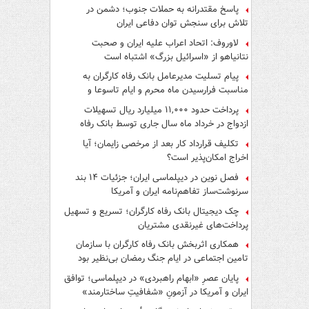
پاسخ مقتدرانه به حملات جنوب؛ دشمن در
تلاش برای سنجش توان دفاعی ایران
لاوروف: اتحاد اعراب علیه ایران و صحبت
نتانیاهو از «اسرائیل بزرگ» اشتباه است
پیام تسلیت مدیرعامل بانک رفاه کارگران به
مناسبت فرارسیدن ماه محرم و ایام تاسوعا و
عاشورای حسینی
پرداخت حدود ۱۱,۰۰۰ میلیارد ریال تسهیلات
ازدواج در خرداد ماه سال جاری توسط بانک رفاه
کارگران
تکلیف قرارداد کار بعد از مرخصی زایمان؛ آیا
اخراج امکان‌پذیر است؟
فصل نوین در دیپلماسی ایران؛ جزئیات ۱۴ بند
سرنوشت‌ساز تفاهم‌نامه ایران و آمریکا
چک دیجیتال بانک رفاه کارگران؛ تسریع و تسهیل
پرداخت‌های غیرنقدی مشتریان
همکاری اثربخش بانک رفاه کارگران با سازمان
تامین اجتماعی در ایام جنگ رمضان بی‌نظیر بود
پایان عصرِ «ابهام راهبردی» در دیپلماسی؛ توافق
ایران و آمریکا در آزمونِ «شفافیتِ ساختارمند»