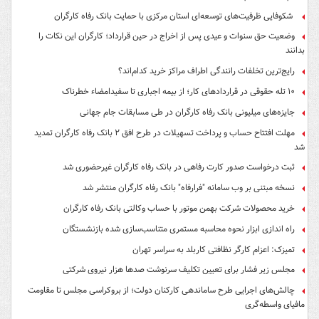
شکوفایی ظرفیت‌های توسعه‌ای استان مرکزی با حمایت بانک رفاه کارگران
وضعیت حق سنوات و عیدی پس از اخراج در حین قرارداد؛ کارگران این نکات را
بدانند
رایج‌ترین تخلفات رانندگی اطراف مراکز خرید کدام‌اند؟
۱۰ تله حقوقی در قراردادهای کار؛ از بیمه اجباری تا سفیدامضاء خطرناک
جایزه‌های میلیونی بانک رفاه کارگران در طی مسابقات جام جهانی
مهلت افتتاح حساب و پرداخت تسهیلات در طرح افق ۲ بانک رفاه کارگران تمدید
شد
ثبت درخواست صدور کارت رفاهی در بانک رفاه کارگران غیرحضوری شد
نسخه مبتنی بر وب سامانه "فرارفاه" بانک رفاه کارگران منتشر شد
خرید محصولات شرکت بهمن موتور با حساب وکالتی بانک رفاه کارگران
راه اندازی ابزار نحوه محاسبه مستمری متناسب‌سازی شده بازنشستگان
تمیزک: اعزام کارگر نظافتی کاربلد به سراسر تهران
مجلس زیر فشار برای تعیین تکلیف سرنوشت صدها هزار نیروی شرکتی
چالش‌های اجرایی طرح ساماندهی کارکنان دولت؛ از بروکراسی مجلس تا مقاومت
مافیای واسطه‌گری