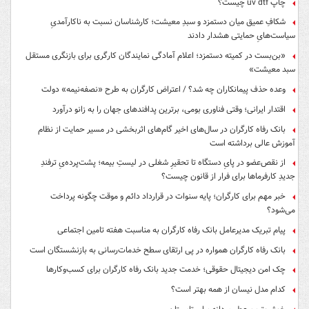
چاپ uv dtf چیست؟
شکافِ عمیق میان دستمزد و سبدِ معیشت؛ کارشناسان نسبت به ناکارآمدیِ
سیاست‌هایِ حمایتی هشدار دادند
«بن‌بست در کمیته دستمزد؛ اعلام آمادگی نمایندگان کارگری برای بازنگری مستقل
سبد معیشت»
وعده حذف پیمانکاران چه شد؟ / اعتراض کارگران به طرح «نصفه‌نیمه» دولت
اقتدار ایرانی؛ وقتی فناوری بومی، برترین پدافندهای جهان را به زانو درآورد
بانک رفاه کارگران در سال‌های اخیر گام‌های اثربخشی در مسیر حمایت از نظام
آموزش عالی برداشته است
از نقص‌عضو در پایِ دستگاه تا تحقیرِ شغلی در لیستِ بیمه؛ پشت‌پرده‌یِ ترفندِ
جدیدِ کارفرماها برای فرار از قانون چیست؟
خبر مهم برای کارگران؛ پایه سنوات در قرارداد دائم و موقت چگونه پرداخت
می‌شود؟
پیام تبریک مدیرعامل بانک رفاه کارگران به مناسبت هفته تامین اجتماعی
بانک رفاه کارگران همواره در پی ارتقای سطح خدمات‌رسانی به بازنشستگان است
چک امن دیجیتال حقوقی؛ خدمت جدید بانک رفاه کارگران برای کسب‌وکارها
کدام مدل نیسان از همه بهتر است؟