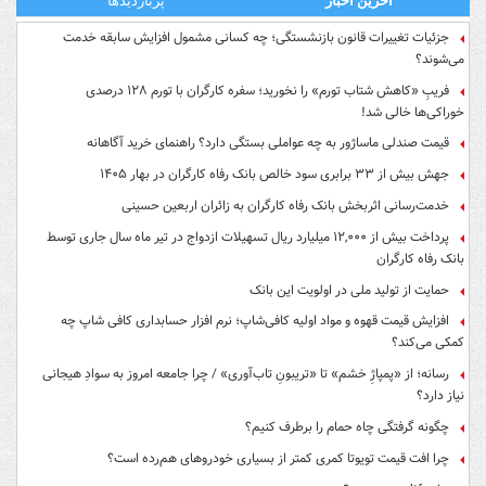
آخرین اخبار
پربازدیدها
جزئیات تغییرات قانون بازنشستگی؛ چه کسانی مشمول افزایش سابقه خدمت
می‌شوند؟
فریبِ «کاهش شتاب تورم» را نخورید؛ سفره کارگران با تورم ۱۲۸ درصدی
خوراکی‌ها خالی شد!
قیمت صندلی ماساژور به چه عواملی بستگی دارد؟ راهنمای خرید آگاهانه
جهش بیش از ۳۳ برابری سود خالص بانک رفاه کارگران در بهار ۱۴۰۵
خدمت‌رسانی اثربخش بانک رفاه کارگران به زائران اربعین حسینی
پرداخت بیش از ۱۲,۰۰۰ میلیارد ریال تسهیلات ازدواج در تیر ماه سال جاری توسط
بانک رفاه کارگران
حمایت از تولید ملی در اولویت این بانک
افزایش قیمت قهوه و مواد اولیه کافی‌شاپ؛ نرم افزار حسابداری کافی شاپ چه
کمکی می‌کند؟
رسانه؛ از «پمپاژِ خشم» تا «تریبونِ تاب‌آوری» / چرا جامعه امروز به سوادِ هیجانی
نیاز دارد؟
چگونه گرفتگی چاه حمام را برطرف کنیم؟
چرا افت قیمت تویوتا کمری کمتر از بسیاری خودروهای هم‌رده است؟