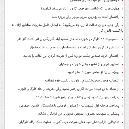
خوشبوترین عطر مردانه برای تابستان
مهارت‌هایی که شانس مهاجرت کاری را بالا می‌برند کدامند؟
راهنمای انتخاب بهترین سروو موتور برای پروژه شما
رأی جدید دیوان عدالت اداری چه می‌گوید؟ نه ابطال کامل مقررات مناطق آزاد، نه
بازگشت قانون کار
مسمومیت ۲۲ کارگر در شهرک صنعتی سعیدآباد گلپایگان بر اثر نشت گاز کلر
اعتراض کارگران عملیاتی نفت مسجدسلیمان به عدم پرداخت حقوق
راهنمای خرید صندلی پشت توری؛ قبل از هزینه کردن این نکات را بدانید
تصاویر هوایی از تشییع رهبر شهید در جمکران
پروژه ایران: از عباس میرزا تا امام شهید
انتصاب مجدد حجت‌الاسلام اژه‌ای به ریاست قوه‌ قضائیه
از تضاد به زوجیت؛ میراث فکری رهبر شهید برای تعریف رابطه کارگر و کارفرما
بدرقه میلیونی/ تمدید زمان وداع با پیکر رهبر شهید تا ساعت ۲۲
پرداخت مرحله اول تسهیلات ۶۰ میلیون تومانی بازنشستگان تامین اجتماعی
پزشکیان: شهادت رهبری، اندوهی عمیق بر دل آزادگان نشاند
شکوفایی ظرفیت‌های توسعه‌ای شرکت ذوب‌آهن با حمایت‌ بانک رفاه کارگران