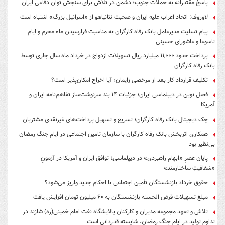
پاسخ مقتدرانه به حملات جنوب؛ دشمن در تلاش برای سنجش توان دفاعی ایران
لاوروف: اتحاد اعراب علیه ایران و صحبت نتانیاهو از «اسرائیل بزرگ» اشتباه است
پیام تسلیت مدیرعامل بانک رفاه کارگران به مناسبت فرارسیدن ماه محرم و ایام
تاسوعا و عاشورای حسینی
پرداخت حدود ۱۱,۰۰۰ میلیارد ریال تسهیلات ازدواج در خرداد ماه سال جاری توسط
بانک رفاه کارگران
تکلیف قرارداد کار بعد از مرخصی زایمان؛ آیا اخراج امکان‌پذیر است؟
فصل نوین در دیپلماسی ایران؛ جزئیات ۱۴ بند سرنوشت‌ساز تفاهم‌نامه ایران و
آمریکا
چک دیجیتال بانک رفاه کارگران؛ تسریع و تسهیل پرداخت‌های غیرنقدی مشتریان
همکاری اثربخش بانک رفاه کارگران با سازمان تامین اجتماعی در ایام جنگ رمضان
بی‌نظیر بود
پایان عصرِ «ابهام راهبردی» در دیپلماسی؛ توافق ایران و آمریکا در آزمونِ
«شفافیتِ ساختارمند»
حقوق خرداد بازنشستگان تأمین اجتماعی با احکام جدید واریز می‌شود؟
مبلغ تسهیلات قرض الحسنه بازنشستگان به ۶۰ میلیون تومان افزایش یافت
تلاش و تعهد مجموعه مدیران و کارکنان پالایشگاه نفت امام خمینی(ره) شازند در
تداوم تولید در ایام جنگ رمضان، شایسته قدردانی است