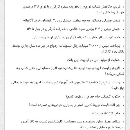
فریبِ «کاهش شتاب تورم» را نخورید؛ سفره کارگران با تورم ۱۲۸ درصدی
خوراکی‌ها خالی شد!
قیمت صندلی ماساژور به چه عواملی بستگی دارد؟ راهنمای خرید آگاهانه
جهش بیش از ۳۳ برابری سود خالص بانک رفاه کارگران در بهار ۱۴۰۵
خدمت‌رسانی اثربخش بانک رفاه کارگران به زائران اربعین حسینی
پرداخت بیش از ۱۲,۰۰۰ میلیارد ریال تسهیلات ازدواج در تیر ماه سال جاری توسط
بانک رفاه کارگران
حمایت از تولید ملی در اولویت این بانک
افزایش قیمت قهوه و مواد اولیه کافی‌شاپ؛ نرم افزار حسابداری کافی شاپ چه
کمکی می‌کند؟
رسانه؛ از «پمپاژِ خشم» تا «تریبونِ تاب‌آوری» / چرا جامعه امروز به سوادِ هیجانی
نیاز دارد؟
چگونه گرفتگی چاه حمام را برطرف کنیم؟
چرا افت قیمت تویوتا کمری کمتر از بسیاری خودروهای هم‌رده است؟
چاپ uv dtf چیست؟
شکافِ عمیق میان دستمزد و سبدِ معیشت؛ کارشناسان نسبت به ناکارآمدیِ
سیاست‌هایِ حمایتی هشدار دادند