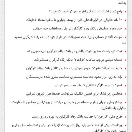
بدانند
رایج‌ترین تخلفات رانندگی اطراف مراکز خرید کدام‌اند؟
۱۰ تله حقوقی در قراردادهای کار؛ از بیمه اجباری تا سفیدامضاء خطرناک
جایزه‌های میلیونی بانک رفاه کارگران در طی مسابقات جام جهانی
مهلت افتتاح حساب و پرداخت تسهیلات در طرح افق ۲ بانک رفاه کارگران تمدید
شد
ثبت درخواست صدور کارت رفاهی در بانک رفاه کارگران غیرحضوری شد
نسخه مبتنی بر وب سامانه "فرارفاه" بانک رفاه کارگران منتشر شد
خرید محصولات شرکت بهمن موتور با حساب وکالتی بانک رفاه کارگران
راه اندازی ابزار نحوه محاسبه مستمری متناسب‌سازی شده بازنشستگان
تمیزک: اعزام کارگر نظافتی کاربلد به سراسر تهران
مجلس زیر فشار برای تعیین تکلیف سرنوشت صدها هزار نیروی شرکتی
چالش‌های اجرایی طرح ساماندهی کارکنان دولت؛ از بروکراسی مجلس تا مقاومت
مافیای واسطه‌گری
طرح ملی "کارافن" با حمایت بانک رفاه کارگران به بهره‌برداری رسید
پرداخت بیش از ۷,۰۰۰ میلیارد ریال تسهیلات ازدواج در اردیبهشت ماه سال جاری
توسط بانک رفاه کارگران