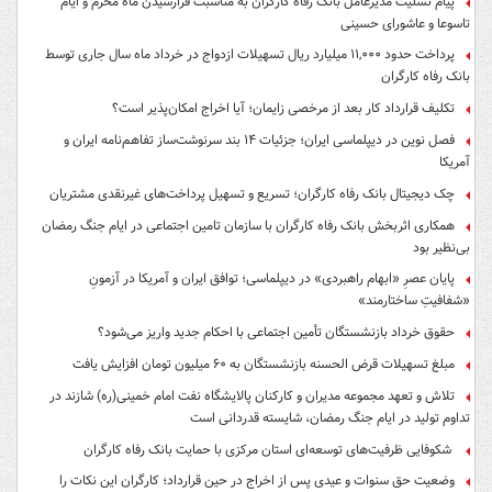
پیام تسلیت مدیرعامل بانک رفاه کارگران به مناسبت فرارسیدن ماه محرم و ایام
تاسوعا و عاشورای حسینی
پرداخت حدود ۱۱,۰۰۰ میلیارد ریال تسهیلات ازدواج در خرداد ماه سال جاری توسط
بانک رفاه کارگران
تکلیف قرارداد کار بعد از مرخصی زایمان؛ آیا اخراج امکان‌پذیر است؟
فصل نوین در دیپلماسی ایران؛ جزئیات ۱۴ بند سرنوشت‌ساز تفاهم‌نامه ایران و
آمریکا
چک دیجیتال بانک رفاه کارگران؛ تسریع و تسهیل پرداخت‌های غیرنقدی مشتریان
همکاری اثربخش بانک رفاه کارگران با سازمان تامین اجتماعی در ایام جنگ رمضان
بی‌نظیر بود
پایان عصرِ «ابهام راهبردی» در دیپلماسی؛ توافق ایران و آمریکا در آزمونِ
«شفافیتِ ساختارمند»
حقوق خرداد بازنشستگان تأمین اجتماعی با احکام جدید واریز می‌شود؟
مبلغ تسهیلات قرض الحسنه بازنشستگان به ۶۰ میلیون تومان افزایش یافت
تلاش و تعهد مجموعه مدیران و کارکنان پالایشگاه نفت امام خمینی(ره) شازند در
تداوم تولید در ایام جنگ رمضان، شایسته قدردانی است
شکوفایی ظرفیت‌های توسعه‌ای استان مرکزی با حمایت بانک رفاه کارگران
وضعیت حق سنوات و عیدی پس از اخراج در حین قرارداد؛ کارگران این نکات را