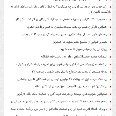
رأی جدید دیوان عدالت اداری چه می‌گوید؟ نه ابطال کامل مقررات مناطق آزاد، نه
بازگشت قانون کار
مسمومیت ۲۲ کارگر در شهرک صنعتی سعیدآباد گلپایگان بر اثر نشت گاز کلر
اعتراض کارگران عملیاتی نفت مسجدسلیمان به عدم پرداخت حقوق
راهنمای خرید صندلی پشت توری؛ قبل از هزینه کردن این نکات را بدانید
تصاویر هوایی از تشییع رهبر شهید در جمکران
پروژه ایران: از عباس میرزا تا امام شهید
انتصاب مجدد حجت‌الاسلام اژه‌ای به ریاست قوه‌ قضائیه
از تضاد به زوجیت؛ میراث فکری رهبر شهید برای تعریف رابطه کارگر و کارفرما
بدرقه میلیونی/ تمدید زمان وداع با پیکر رهبر شهید تا ساعت ۲۲
پرداخت مرحله اول تسهیلات ۶۰ میلیون تومانی بازنشستگان تامین اجتماعی
پزشکیان: شهادت رهبری، اندوهی عمیق بر دل آزادگان نشاند
شکوفایی ظرفیت‌های توسعه‌ای شرکت ذوب‌آهن با حمایت‌ بانک رفاه کارگران
پاسخ مقتدرانه به حملات جنوب؛ دشمن در تلاش برای سنجش توان دفاعی ایران
لاوروف: اتحاد اعراب علیه ایران و صحبت نتانیاهو از «اسرائیل بزرگ» اشتباه است