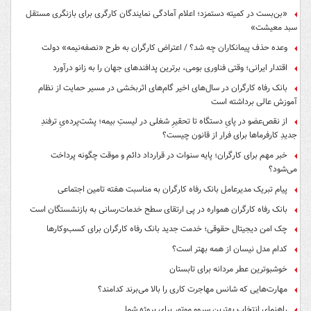
«بن‌بست در کمیته دستمزد؛ اعلام آمادگی نمایندگان کارگری برای بازنگری مستقل
سبد معیشت»
وعده حذف پیمانکاران چه شد؟ / اعتراض کارگران به طرح «نصفه‌نیمه» دولت
اقتدار ایرانی؛ وقتی فناوری بومی، برترین پدافندهای جهان را به زانو درآورد
بانک رفاه کارگران در سال‌های اخیر گام‌های اثربخشی در مسیر حمایت از نظام
آموزش عالی برداشته است
از نقص‌عضو در پایِ دستگاه تا تحقیرِ شغلی در لیستِ بیمه؛ پشت‌پرده‌یِ ترفندِ
جدیدِ کارفرماها برای فرار از قانون چیست؟
خبر مهم برای کارگران؛ پایه سنوات در قرارداد دائم و موقت چگونه پرداخت
می‌شود؟
پیام تبریک مدیرعامل بانک رفاه کارگران به مناسبت هفته تامین اجتماعی
بانک رفاه کارگران همواره در پی ارتقای سطح خدمات‌رسانی به بازنشستگان است
چک امن دیجیتال حقوقی؛ خدمت جدید بانک رفاه کارگران برای کسب‌وکارها
کدام مدل نیسان از همه بهتر است؟
خوشبوترین عطر مردانه برای تابستان
مهارت‌هایی که شانس مهاجرت کاری را بالا می‌برند کدامند؟
راهنمای انتخاب بهترین سروو موتور برای پروژه شما