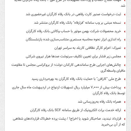
شد
ثبت درخواست صدور کارت رفاهی در بانک رفاه کارگران غیرحضوری شد
نسخه مبتنی بر وب سامانه "فرارفاه" بانک رفاه کارگران منتشر شد
خرید محصولات شرکت بهمن موتور با حساب وکالتی بانک رفاه کارگران
راه اندازی ابزار نحوه محاسبه مستمری متناسب‌سازی شده بازنشستگان
تمیزک: اعزام کارگر نظافتی کاربلد به سراسر تهران
مجلس زیر فشار برای تعیین تکلیف سرنوشت صدها هزار نیروی شرکتی
چالش‌های اجرایی طرح ساماندهی کارکنان دولت؛ از بروکراسی مجلس تا مقاومت
مافیای واسطه‌گری
طرح ملی "کارافن" با حمایت بانک رفاه کارگران به بهره‌برداری رسید
پرداخت بیش از ۷,۰۰۰ میلیارد ریال تسهیلات ازدواج در اردیبهشت ماه سال جاری
توسط بانک رفاه کارگران
همراه بانک رفاه به‌روزرسانی شد
ارائه خدمت برات الکترونیک از طریق سامانه SCF بانک رفاه کارگران
قرارداد نبندید، صاحبکار شوید یا اخراج! / پشت پرده خطرناک قراردادهای شفاهی
که از آن بی‌خبرید