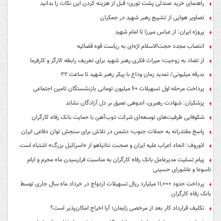
راهنمای خرید صندلی پشت توری؛ قبل از هزینه کردن این نکات را بدانید
تصاویر هوایی از تشییع رهبر شهید در جمکران
پروژه ایران: از عباس میرزا تا امام شهید
انتصاب مجدد حجت‌الاسلام اژه‌ای به ریاست قوه‌ قضائیه
از تضاد به زوجیت؛ میراث فکری رهبر شهید برای تعریف رابطه کارگر و کارفرما
بدرقه میلیونی/ تمدید زمان وداع با پیکر رهبر شهید تا ساعت ۲۲
پرداخت مرحله اول تسهیلات ۶۰ میلیون تومانی بازنشستگان تامین اجتماعی
پزشکیان: شهادت رهبری، اندوهی عمیق بر دل آزادگان نشاند
شکوفایی ظرفیت‌های توسعه‌ای شرکت ذوب‌آهن با حمایت‌ بانک رفاه کارگران
پاسخ مقتدرانه به حملات جنوب؛ دشمن در تلاش برای سنجش توان دفاعی ایران
لاوروف: اتحاد اعراب علیه ایران و صحبت نتانیاهو از «اسرائیل بزرگ» اشتباه است
پیام تسلیت مدیرعامل بانک رفاه کارگران به مناسبت فرارسیدن ماه محرم و ایام
تاسوعا و عاشورای حسینی
پرداخت حدود ۱۱,۰۰۰ میلیارد ریال تسهیلات ازدواج در خرداد ماه سال جاری توسط
بانک رفاه کارگران
تکلیف قرارداد کار بعد از مرخصی زایمان؛ آیا اخراج امکان‌پذیر است؟