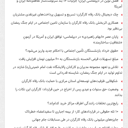
فصل نوین در دیپلماسی ایران؛ جزئیات ۱۴ بند سرنوشت‌ساز تفاهم‌نامه ایران و
آمریکا
چک دیجیتال بانک رفاه کارگران؛ تسریع و تسهیل پرداخت‌های غیرنقدی مشتریان
همکاری اثربخش بانک رفاه کارگران با سازمان تامین اجتماعی در ایام جنگ رمضان
بی‌نظیر بود
پایان عصرِ «ابهام راهبردی» در دیپلماسی؛ توافق ایران و آمریکا در آزمونِ
«شفافیتِ ساختارمند»
حقوق خرداد بازنشستگان تأمین اجتماعی با احکام جدید واریز می‌شود؟
مبلغ تسهیلات قرض الحسنه بازنشستگان به ۶۰ میلیون تومان افزایش یافت
تلاش و تعهد مجموعه مدیران و کارکنان پالایشگاه نفت امام خمینی(ره) شازند در
تداوم تولید در ایام جنگ رمضان، شایسته قدردانی است
شکوفایی ظرفیت‌های توسعه‌ای استان مرکزی با حمایت بانک رفاه کارگران
وضعیت حق سنوات و عیدی پس از اخراج در حین قرارداد؛ کارگران این نکات را
بدانند
رایج‌ترین تخلفات رانندگی اطراف مراکز خرید کدام‌اند؟
۱۰ تله حقوقی در قراردادهای کار؛ از بیمه اجباری تا سفیدامضاء خطرناک
جایزه‌های میلیونی بانک رفاه کارگران در طی مسابقات جام جهانی
مهلت افتتاح حساب و پرداخت تسهیلات در طرح افق ۲ بانک رفاه کارگران تمدید