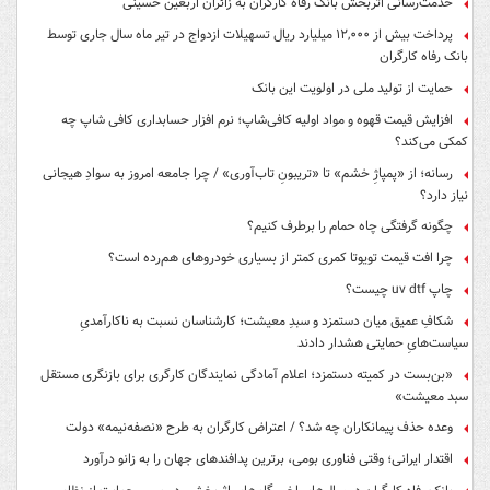
خدمت‌رسانی اثربخش بانک رفاه کارگران به زائران اربعین حسینی
پرداخت بیش از ۱۲,۰۰۰ میلیارد ریال تسهیلات ازدواج در تیر ماه سال جاری توسط
بانک رفاه کارگران
حمایت از تولید ملی در اولویت این بانک
افزایش قیمت قهوه و مواد اولیه کافی‌شاپ؛ نرم افزار حسابداری کافی شاپ چه
کمکی می‌کند؟
رسانه؛ از «پمپاژِ خشم» تا «تریبونِ تاب‌آوری» / چرا جامعه امروز به سوادِ هیجانی
نیاز دارد؟
چگونه گرفتگی چاه حمام را برطرف کنیم؟
چرا افت قیمت تویوتا کمری کمتر از بسیاری خودروهای هم‌رده است؟
چاپ uv dtf چیست؟
شکافِ عمیق میان دستمزد و سبدِ معیشت؛ کارشناسان نسبت به ناکارآمدیِ
سیاست‌هایِ حمایتی هشدار دادند
«بن‌بست در کمیته دستمزد؛ اعلام آمادگی نمایندگان کارگری برای بازنگری مستقل
سبد معیشت»
وعده حذف پیمانکاران چه شد؟ / اعتراض کارگران به طرح «نصفه‌نیمه» دولت
اقتدار ایرانی؛ وقتی فناوری بومی، برترین پدافندهای جهان را به زانو درآورد