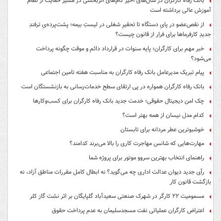
بانک رفاه کارگران در سال‌های اخیر گام‌های اثربخشی در مسیر حمایت از نظام
آموزش عالی برداشته است
از نقص‌عضو در پایِ دستگاه تا تحقیرِ شغلی در لیستِ بیمه؛ پشت‌پرده‌یِ ترفندِ
جدیدِ کارفرماها برای فرار از قانون چیست؟
خبر مهم برای کارگران؛ پایه سنوات در قرارداد دائم و موقت چگونه پرداخت
می‌شود؟
پیام تبریک مدیرعامل بانک رفاه کارگران به مناسبت هفته تامین اجتماعی
بانک رفاه کارگران همواره در پی ارتقای سطح خدمات‌رسانی به بازنشستگان است
چک امن دیجیتال حقوقی؛ خدمت جدید بانک رفاه کارگران برای کسب‌وکارها
کدام مدل نیسان از همه بهتر است؟
خوشبوترین عطر مردانه برای تابستان
مهارت‌هایی که شانس مهاجرت کاری را بالا می‌برند کدامند؟
راهنمای انتخاب بهترین سروو موتور برای پروژه شما
رأی جدید دیوان عدالت اداری چه می‌گوید؟ نه ابطال کامل مقررات مناطق آزاد، نه
بازگشت قانون کار
مسمومیت ۲۲ کارگر در شهرک صنعتی سعیدآباد گلپایگان بر اثر نشت گاز کلر
اعتراض کارگران عملیاتی نفت مسجدسلیمان به عدم پرداخت حقوق