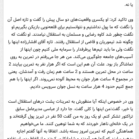
یا نه.
وی تاکید کرد: او یکسری واقعیت‌های دو سال پیش را گفت و تازه اصل آن
را نگفت که ما پول نداشتیم و نتوانستیم برای قلعه‌نویی بازیکن بگیریم.او
نگفت چطور شد کاوه رضایی و مسلمان به استقلال نیامدند. او نگفت که
چگونه شد تیموریان و قاضی از استقلال رفتند. تازه آقای افشارزاده اینها را
نگفت ولی ما باید تیم‌ها پرطرفدار را سرمایه ملی کنیم چون اینها از
آسیب‌های جامعه جلوگیری می‌کند. من هر جا می‌رفتم در تمرین به روی
تماشاگر باز بود. علت آن هم این است که اگر هزار نفر به تمرین بیایند 2
ساعت در محل تمرین هستند و 2 ساعت هم زمان رفت و آمدشان. یعنی
در مجموع 4 ساعت هزار جوان به محیط آلوده نمی‌روند. اگر اینها را با هم
جمع کنیم حدود 4 هزار ساعت به نسل جوان سرویس دادیم.
وی در خصوص اینکه آیا منظورش به تمرینات پشت درهای استقلال است
یا خیر، گفت:‌من اینها را کلی گفت. جا دارد از عباسی مدیرعامل سابق
تراکتور تشکر کنم. او یک روز به من گفت 50 نفر در تبریز پول گرفته‌اند و
در یک خانه‌ای ناهار خوردند که به شما توهین کنند. ما می‌خواهیم
هماهنگی کنیم که تمرین امروز بسته باشد. اتفاقا به آنها گفتم اجازه
بدهید بیایند که آنها هم آمدند و شلوغ‌کاری کردند و از الفاظ بدی استفاده