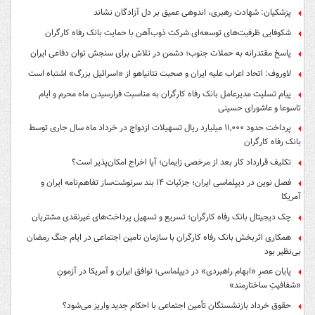
پزشکیان: شهادت رهبری، اندوهی عمیق بر دل آزادگان نشاند
شکوفایی ظرفیت‌های توسعه‌ای شرکت ذوب‌آهن با حمایت‌ بانک رفاه کارگران
پاسخ مقتدرانه به حملات جنوب؛ دشمن در تلاش برای سنجش توان دفاعی ایران
لاوروف: اتحاد اعراب علیه ایران و صحبت نتانیاهو از «اسرائیل بزرگ» اشتباه است
پیام تسلیت مدیرعامل بانک رفاه کارگران به مناسبت فرارسیدن ماه محرم و ایام
تاسوعا و عاشورای حسینی
پرداخت حدود ۱۱,۰۰۰ میلیارد ریال تسهیلات ازدواج در خرداد ماه سال جاری توسط
بانک رفاه کارگران
تکلیف قرارداد کار بعد از مرخصی زایمان؛ آیا اخراج امکان‌پذیر است؟
فصل نوین در دیپلماسی ایران؛ جزئیات ۱۴ بند سرنوشت‌ساز تفاهم‌نامه ایران و
آمریکا
چک دیجیتال بانک رفاه کارگران؛ تسریع و تسهیل پرداخت‌های غیرنقدی مشتریان
همکاری اثربخش بانک رفاه کارگران با سازمان تامین اجتماعی در ایام جنگ رمضان
بی‌نظیر بود
پایان عصرِ «ابهام راهبردی» در دیپلماسی؛ توافق ایران و آمریکا در آزمونِ
«شفافیتِ ساختارمند»
حقوق خرداد بازنشستگان تأمین اجتماعی با احکام جدید واریز می‌شود؟