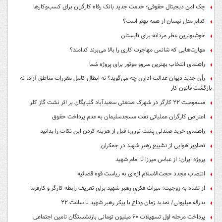
چک امن دیجیتال حقوقی؛ خدمت جدید بانک رفاه کارگران برای کسب‌وکارها
کدام مدل نیسان از همه بهتر است؟
خوشبوترین عطر مردانه برای تابستان
مهارت‌هایی که شانس مهاجرت کاری را بالا می‌برند کدامند؟
راهنمای انتخاب بهترین سروو موتور برای پروژه شما
رأی جدید دیوان عدالت اداری چه می‌گوید؟ نه ابطال کامل مقررات مناطق آزاد، نه
بازگشت قانون کار
مسمومیت ۲۲ کارگر در شهرک صنعتی سعیدآباد گلپایگان بر اثر نشت گاز کلر
اعتراض کارگران عملیاتی نفت مسجدسلیمان به عدم پرداخت حقوق
راهنمای خرید صندلی پشت توری؛ قبل از هزینه کردن این نکات را بدانید
تصاویر هوایی از تشییع رهبر شهید در جمکران
پروژه ایران: از عباس میرزا تا امام شهید
انتصاب مجدد حجت‌الاسلام اژه‌ای به ریاست قوه‌ قضائیه
از تضاد به زوجیت؛ میراث فکری رهبر شهید برای تعریف رابطه کارگر و کارفرما
بدرقه میلیونی/ تمدید زمان وداع با پیکر رهبر شهید تا ساعت ۲۲
پرداخت مرحله اول تسهیلات ۶۰ میلیون تومانی بازنشستگان تامین اجتماعی