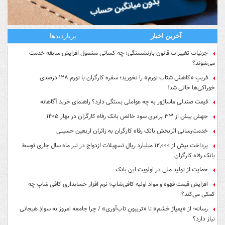
آخرین اخبار
پربازدیدها
جزئیات تغییرات قانون بازنشستگی؛ چه کسانی مشمول افزایش سابقه خدمت
می‌شوند؟
فریبِ «کاهش شتاب تورم» را نخورید؛ سفره کارگران با تورم ۱۲۸ درصدی
خوراکی‌ها خالی شد!
قیمت صندلی ماساژور به چه عواملی بستگی دارد؟ راهنمای خرید آگاهانه
جهش بیش از ۳۳ برابری سود خالص بانک رفاه کارگران در بهار ۱۴۰۵
خدمت‌رسانی اثربخش بانک رفاه کارگران به زائران اربعین حسینی
پرداخت بیش از ۱۲,۰۰۰ میلیارد ریال تسهیلات ازدواج در تیر ماه سال جاری توسط
بانک رفاه کارگران
حمایت از تولید ملی در اولویت این بانک
افزایش قیمت قهوه و مواد اولیه کافی‌شاپ؛ نرم افزار حسابداری کافی شاپ چه
کمکی می‌کند؟
رسانه؛ از «پمپاژِ خشم» تا «تریبونِ تاب‌آوری» / چرا جامعه امروز به سوادِ هیجانی
نیاز دارد؟