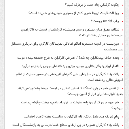
چگونه گرفتگی چاه حمام را برطرف کنیم؟
چرا افت قیمت تویوتا کمری کمتر از بسیاری خودروهای هم‌رده است؟
چاپ uv dtf چیست؟
شکافِ عمیق میان دستمزد و سبدِ معیشت؛ کارشناسان نسبت به ناکارآمدیِ
سیاست‌هایِ حمایتی هشدار دادند
«بن‌بست در کمیته دستمزد؛ اعلام آمادگی نمایندگان کارگری برای بازنگری مستقل
سبد معیشت»
وعده حذف پیمانکاران چه شد؟ / اعتراض کارگران به طرح «نصفه‌نیمه» دولت
اقتدار ایرانی؛ وقتی فناوری بومی، برترین پدافندهای جهان را به زانو درآورد
بانک رفاه کارگران در سال‌های اخیر گام‌های اثربخشی در مسیر حمایت از نظام
آموزش عالی برداشته است
از نقص‌عضو در پایِ دستگاه تا تحقیرِ شغلی در لیستِ بیمه؛ پشت‌پرده‌یِ ترفندِ
جدیدِ کارفرماها برای فرار از قانون چیست؟
خبر مهم برای کارگران؛ پایه سنوات در قرارداد دائم و موقت چگونه پرداخت
می‌شود؟
پیام تبریک مدیرعامل بانک رفاه کارگران به مناسبت هفته تامین اجتماعی
بانک رفاه کارگران همواره در پی ارتقای سطح خدمات‌رسانی به بازنشستگان است