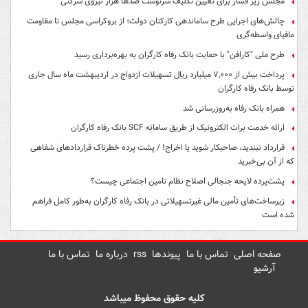
مجلس زیر فشار برای تعیین تکلیف سرنوشت صدها هزار نیروی شرکتی
چالش‌های اجرایی طرح ساماندهی کارکنان دولت؛ از بروکراسی مجلس تا مقاومت
مافیای واسطه‌گری
طرح ملی "کارافن" با حمایت بانک رفاه کارگران به بهره‌برداری رسید
پرداخت بیش از ۷,۰۰۰ میلیارد ریال تسهیلات ازدواج در اردیبهشت ماه سال جاری
توسط بانک رفاه کارگران
همراه بانک رفاه به‌روزرسانی شد
ارائه خدمت برات الکترونیک از طریق سامانه SCF بانک رفاه کارگران
قرارداد نبندید، صاحبکار شوید یا اخراج! / پشت پرده خطرناک قراردادهای شفاهی
که از آن بی‌خبرید
پشت‌پرده لایحه جنجالی اصلاح نظام تامین اجتماعی چیست؟
زیرساخت‌های تأمین مالی غیرتسهیلاتی در بانک رفاه کارگران به‌طور کامل فراهم
شده است
صفحه اصلی
تماس با ما
پیوندها
rss
درباره ما
تماس با ما
آرشیو
کلیه حقوق محفوظ میباشد