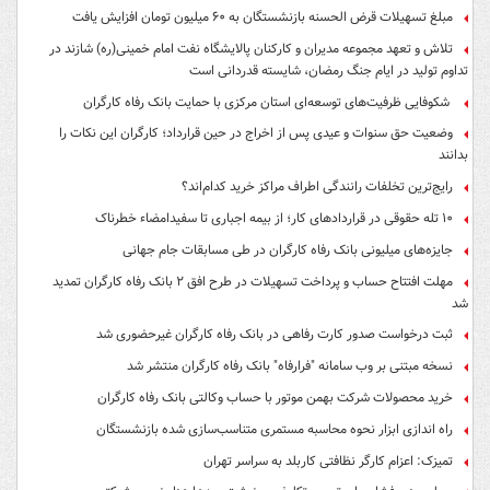
مبلغ تسهیلات قرض الحسنه بازنشستگان به ۶۰ میلیون تومان افزایش یافت
تلاش و تعهد مجموعه مدیران و کارکنان پالایشگاه نفت امام خمینی(ره) شازند در
تداوم تولید در ایام جنگ رمضان، شایسته قدردانی است
شکوفایی ظرفیت‌های توسعه‌ای استان مرکزی با حمایت بانک رفاه کارگران
وضعیت حق سنوات و عیدی پس از اخراج در حین قرارداد؛ کارگران این نکات را
بدانند
رایج‌ترین تخلفات رانندگی اطراف مراکز خرید کدام‌اند؟
۱۰ تله حقوقی در قراردادهای کار؛ از بیمه اجباری تا سفیدامضاء خطرناک
جایزه‌های میلیونی بانک رفاه کارگران در طی مسابقات جام جهانی
مهلت افتتاح حساب و پرداخت تسهیلات در طرح افق ۲ بانک رفاه کارگران تمدید
شد
ثبت درخواست صدور کارت رفاهی در بانک رفاه کارگران غیرحضوری شد
نسخه مبتنی بر وب سامانه "فرارفاه" بانک رفاه کارگران منتشر شد
خرید محصولات شرکت بهمن موتور با حساب وکالتی بانک رفاه کارگران
راه اندازی ابزار نحوه محاسبه مستمری متناسب‌سازی شده بازنشستگان
تمیزک: اعزام کارگر نظافتی کاربلد به سراسر تهران