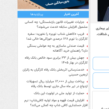
آخرین اخبار
پربازدیدها
جزئیات تغییرات قانون بازنشستگی؛ چه کسانی
مشمول افزایش سابقه خدمت می‌شوند؟
ر بیماری
ی شتافت.
فریبِ «کاهش شتاب تورم» را نخورید؛ سفره
کارگران با تورم ۱۲۸ درصدی خوراکی‌ها خالی شد!
قیمت صندلی ماساژور به چه عواملی بستگی
دارد؟ راهنمای خرید آگاهانه
جهش بیش از ۳۳ برابری سود خالص بانک رفاه
کارگران در بهار ۱۴۰۵
خدمت‌رسانی اثربخش بانک رفاه کارگران به زائران
اربعین حسینی
پرداخت بیش از ۱۲,۰۰۰ میلیارد ریال تسهیلات
ازدواج در تیر ماه سال جاری توسط بانک رفاه
کارگران
حمایت از تولید ملی در اولویت این بانک
افزایش قیمت قهوه و مواد اولیه کافی‌شاپ؛ نرم
افزار حسابداری کافی شاپ چه کمکی می‌کند؟