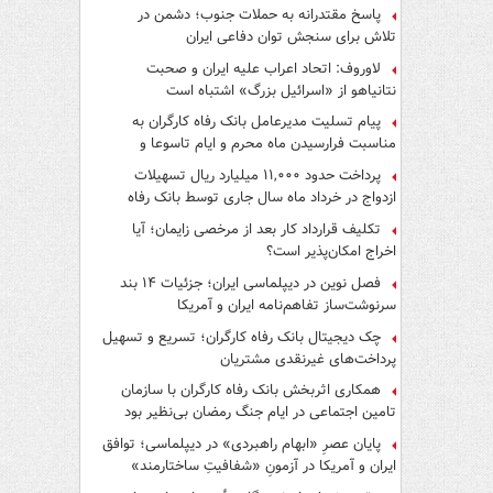
پاسخ مقتدرانه به حملات جنوب؛ دشمن در
تلاش برای سنجش توان دفاعی ایران
لاوروف: اتحاد اعراب علیه ایران و صحبت
نتانیاهو از «اسرائیل بزرگ» اشتباه است
پیام تسلیت مدیرعامل بانک رفاه کارگران به
مناسبت فرارسیدن ماه محرم و ایام تاسوعا و
عاشورای حسینی
پرداخت حدود ۱۱,۰۰۰ میلیارد ریال تسهیلات
ازدواج در خرداد ماه سال جاری توسط بانک رفاه
کارگران
تکلیف قرارداد کار بعد از مرخصی زایمان؛ آیا
اخراج امکان‌پذیر است؟
فصل نوین در دیپلماسی ایران؛ جزئیات ۱۴ بند
سرنوشت‌ساز تفاهم‌نامه ایران و آمریکا
چک دیجیتال بانک رفاه کارگران؛ تسریع و تسهیل
پرداخت‌های غیرنقدی مشتریان
همکاری اثربخش بانک رفاه کارگران با سازمان
تامین اجتماعی در ایام جنگ رمضان بی‌نظیر بود
پایان عصرِ «ابهام راهبردی» در دیپلماسی؛ توافق
ایران و آمریکا در آزمونِ «شفافیتِ ساختارمند»