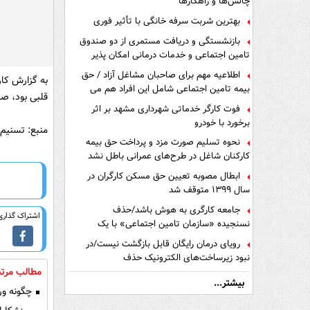
چالش‌ها و راهکارها
بهترین شربت سرفه خانگی با تأثیر فوری
بازنشستگی و دریافت مستمری از دو صندوق
تامین اجتماعی و خدمات درمانی امکان پذیر
است ؟
اطلاعیه مهم برای صاحبان مشاغل آزاد / حق
به گزارش کار
بیمه تامین اجتماعی شامل این افراد هم می
قلبی بود، صب
شود
فوت کارگر خدماتی شهرداری مشهد بر اثر
برخورد با خودرو
منبع: تسنیم
نحوه تسلیم صورت مزد و پرداخت حق بیمه
کارکنان شاغل در طرح‌های عمرانی باطل نشد
ابطال مصوبه تعیین حق مسکن کارگران در
سال ۱۳۹۹ متوقف شد
جامعه کارگری به هوش باشد/حذف
اشتراک گذاری 
نسنجیده «سازمان تامین اجتماعی» با یک
تفاهم نامه!
رویای درمان رایگان قابل بازگشت نیست/در
نبود زیرساخت‌های الکترونیک حذف
دفترچه‌های بیمه اشتباه مضاعف است
مطالب مرتب
بیشتر...
چگونه ورز