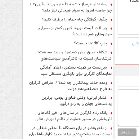
تند؟
رسانه؛ از «پمپاژِ خشم» تا «تریبونِ تاب‌آوری» /
چرا جامعه امروز به سوادِ هیجانی نیاز دارد؟
چگونه گرفتگی چاه حمام را برطرف کنیم؟
چرا افت قیمت تویوتا کمری کمتر از بسیاری
خودروهای هم‌رده است؟
زشی
چاپ uv dtf چیست؟
شکافِ عمیق میان دستمزد و سبدِ معیشت؛
کارشناسان نسبت به ناکارآمدیِ سیاست‌هایِ
حمایتی هشدار دادند
«بن‌بست در کمیته دستمزد؛ اعلام آمادگی
نمایندگان کارگری برای بازنگری مستقل سبد
معیشت»
وعده حذف پیمانکاران چه شد؟ / اعتراض کارگران
به طرح «نصفه‌نیمه» دولت
اقتدار ایرانی؛ وقتی فناوری بومی، برترین
پدافندهای جهان را به زانو درآورد
بانک رفاه کارگران در سال‌های اخیر گام‌های
اثربخشی در مسیر حمایت از نظام آموزش عالی
برداشته است
از نقص‌عضو در پایِ دستگاه تا تحقیرِ شغلی در
ارسال نظر
لیستِ بیمه؛ پشت‌پرده‌یِ ترفندِ جدیدِ کارفرماها برای