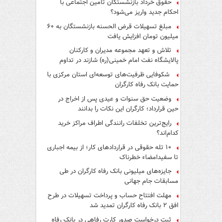
حقوق خرداد بازنشستگان تأمین اجتماعی با
احکام جدید واریز می‌شود؟
مبلغ تسهیلات قرض الحسنه بازنشستگان به ۶۰
میلیون تومان افزایش یافت
تلاش و تعهد مجموعه مدیران و کارکنان
پالایشگاه نفت امام خمینی(ره) شازند در تداوم
تولید در ایام جنگ رمضان، شایسته قدردانی است
شکوفایی ظرفیت‌های توسعه‌ای استان مرکزی با
حمایت بانک رفاه کارگران
وضعیت حق سنوات و عیدی پس از اخراج در
حین قرارداد؛ کارگران این نکات را بدانند
رایج‌ترین تخلفات رانندگی اطراف مراکز خرید
کدام‌اند؟
۱۰ تله حقوقی در قراردادهای کار؛ از بیمه اجباری
تا سفیدامضاء خطرناک
جایزه‌های میلیونی بانک رفاه کارگران در طی
مسابقات جام جهانی
مهلت افتتاح حساب و پرداخت تسهیلات در طرح
افق ۲ بانک رفاه کارگران تمدید شد
ثبت درخواست صدور کارت رفاهی در بانک رفاه