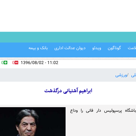
امت
گوناگون
ویدئو
دیوان عدالت اداری
بانک و بیمه
0
0
11:02 - 1396/08/02
لی
ورزشی
ابراهیم آشتیانی درگذشت
شگاه پرسپولیس دار فانی را وداع