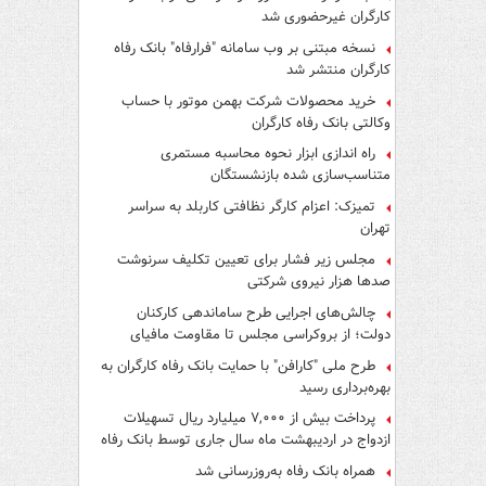
کارگران غیرحضوری شد
نسخه مبتنی بر وب سامانه "فرارفاه" بانک رفاه
کارگران منتشر شد
خرید محصولات شرکت بهمن موتور با حساب
وکالتی بانک رفاه کارگران
راه اندازی ابزار نحوه محاسبه مستمری
متناسب‌سازی شده بازنشستگان
تمیزک: اعزام کارگر نظافتی کاربلد به سراسر
تهران
مجلس زیر فشار برای تعیین تکلیف سرنوشت
صدها هزار نیروی شرکتی
چالش‌های اجرایی طرح ساماندهی کارکنان
دولت؛ از بروکراسی مجلس تا مقاومت مافیای
واسطه‌گری
طرح ملی "کارافن" با حمایت بانک رفاه کارگران به
بهره‌برداری رسید
پرداخت بیش از ۷,۰۰۰ میلیارد ریال تسهیلات
ازدواج در اردیبهشت ماه سال جاری توسط بانک رفاه
کارگران
همراه بانک رفاه به‌روزرسانی شد