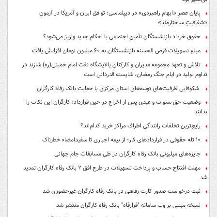
پایان عصرِ «ابهام راهبردی» در دیپلماسی؛ توافق ایران و آمریکا در آزمونِ
«شفافیتِ ساختارمند»
حقوق خرداد بازنشستگان تأمین اجتماعی با احکام جدید واریز می‌شود؟
مبلغ تسهیلات قرض الحسنه بازنشستگان به ۶۰ میلیون تومان افزایش یافت
تلاش و تعهد مجموعه مدیران و کارکنان پالایشگاه نفت امام خمینی(ره) شازند در
تداوم تولید در ایام جنگ رمضان، شایسته قدردانی است
شکوفایی ظرفیت‌های توسعه‌ای استان مرکزی با حمایت بانک رفاه کارگران
وضعیت حق سنوات و عیدی پس از اخراج در حین قرارداد؛ کارگران این نکات را
بدانند
رایج‌ترین تخلفات رانندگی اطراف مراکز خرید کدام‌اند؟
۱۰ تله حقوقی در قراردادهای کار؛ از بیمه اجباری تا سفیدامضاء خطرناک
جایزه‌های میلیونی بانک رفاه کارگران در طی مسابقات جام جهانی
مهلت افتتاح حساب و پرداخت تسهیلات در طرح افق ۲ بانک رفاه کارگران تمدید
شد
ثبت درخواست صدور کارت رفاهی در بانک رفاه کارگران غیرحضوری شد
نسخه مبتنی بر وب سامانه "فرارفاه" بانک رفاه کارگران منتشر شد