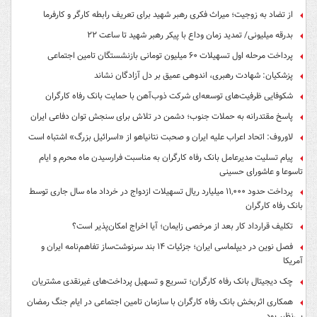
از تضاد به زوجیت؛ میراث فکری رهبر شهید برای تعریف رابطه کارگر و کارفرما
بدرقه میلیونی/ تمدید زمان وداع با پیکر رهبر شهید تا ساعت ۲۲
پرداخت مرحله اول تسهیلات ۶۰ میلیون تومانی بازنشستگان تامین اجتماعی
پزشکیان: شهادت رهبری، اندوهی عمیق بر دل آزادگان نشاند
شکوفایی ظرفیت‌های توسعه‌ای شرکت ذوب‌آهن با حمایت‌ بانک رفاه کارگران
پاسخ مقتدرانه به حملات جنوب؛ دشمن در تلاش برای سنجش توان دفاعی ایران
لاوروف: اتحاد اعراب علیه ایران و صحبت نتانیاهو از «اسرائیل بزرگ» اشتباه است
پیام تسلیت مدیرعامل بانک رفاه کارگران به مناسبت فرارسیدن ماه محرم و ایام
تاسوعا و عاشورای حسینی
پرداخت حدود ۱۱,۰۰۰ میلیارد ریال تسهیلات ازدواج در خرداد ماه سال جاری توسط
بانک رفاه کارگران
تکلیف قرارداد کار بعد از مرخصی زایمان؛ آیا اخراج امکان‌پذیر است؟
فصل نوین در دیپلماسی ایران؛ جزئیات ۱۴ بند سرنوشت‌ساز تفاهم‌نامه ایران و
آمریکا
چک دیجیتال بانک رفاه کارگران؛ تسریع و تسهیل پرداخت‌های غیرنقدی مشتریان
همکاری اثربخش بانک رفاه کارگران با سازمان تامین اجتماعی در ایام جنگ رمضان
بی‌نظیر بود