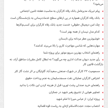
می‌شود؟
پیام تبریک مدیرعامل بانک رفاه کارگران به مناسبت هفته تامین اجتماعی
بانک رفاه کارگران همواره در پی ارتقای سطح خدمات‌رسانی به بازنشستگان است
چک امن دیجیتال حقوقی؛ خدمت جدید بانک رفاه کارگران برای کسب‌وکارها
کدام مدل نیسان از همه بهتر است؟
خوشبوترین عطر مردانه برای تابستان
مهارت‌هایی که شانس مهاجرت کاری را بالا می‌برند کدامند؟
راهنمای انتخاب بهترین سروو موتور برای پروژه شما
رأی جدید دیوان عدالت اداری چه می‌گوید؟ نه ابطال کامل مقررات مناطق آزاد، نه
بازگشت قانون کار
مسمومیت ۲۲ کارگر در شهرک صنعتی سعیدآباد گلپایگان بر اثر نشت گاز کلر
اعتراض کارگران عملیاتی نفت مسجدسلیمان به عدم پرداخت حقوق
راهنمای خرید صندلی پشت توری؛ قبل از هزینه کردن این نکات را بدانید
تصاویر هوایی از تشییع رهبر شهید در جمکران
پروژه ایران: از عباس میرزا تا امام شهید
انتصاب مجدد حجت‌الاسلام اژه‌ای به ریاست قوه‌ قضائیه