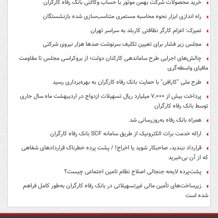
خرید محصولات شرکت بهمن موتور با حساب وکالتی بانک رفاه کارگران
راه اندازی ابزار نحوه محاسبه مستمری متناسب‌سازی شده بازنشستگان
تمیزک: اعزام کارگر نظافتی کاربلد به سراسر تهران
مجلس زیر فشار برای تعیین تکلیف سرنوشت صدها هزار نیروی شرکتی
چالش‌های اجرایی طرح ساماندهی کارکنان دولت؛ از بروکراسی مجلس تا مقاومت
مافیای واسطه‌گری
طرح ملی "کارافن" با حمایت بانک رفاه کارگران به بهره‌برداری رسید
پرداخت بیش از ۷,۰۰۰ میلیارد ریال تسهیلات ازدواج در اردیبهشت ماه سال جاری
توسط بانک رفاه کارگران
همراه بانک رفاه به‌روزرسانی شد
ارائه خدمت برات الکترونیک از طریق سامانه SCF بانک رفاه کارگران
قرارداد نبندید، صاحبکار شوید یا اخراج! / پشت پرده خطرناک قراردادهای شفاهی
که از آن بی‌خبرید
پشت‌پرده لایحه جنجالی اصلاح نظام تامین اجتماعی چیست؟
زیرساخت‌های تأمین مالی غیرتسهیلاتی در بانک رفاه کارگران به‌طور کامل فراهم
شده است