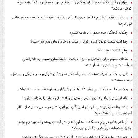
افزایش قیمت قهوه و مواد اولیه کافی‌شاپ؛ نرم افزار حسابداری کافی شاپ چه
کمکی می‌کند؟
رسانه؛ از «پمپاژِ خشم» تا «تریبونِ تاب‌آوری» / چرا جامعه امروز به سوادِ هیجانی
نیاز دارد؟
چگونه گرفتگی چاه حمام را برطرف کنیم؟
چرا افت قیمت تویوتا کمری کمتر از بسیاری خودروهای هم‌رده است؟
چاپ uv dtf چیست؟
شکافِ عمیق میان دستمزد و سبدِ معیشت؛ کارشناسان نسبت به ناکارآمدیِ
سیاست‌هایِ حمایتی هشدار دادند
«بن‌بست در کمیته دستمزد؛ اعلام آمادگی نمایندگان کارگری برای بازنگری مستقل
سبد معیشت»
وعده حذف پیمانکاران چه شد؟ / اعتراض کارگران به طرح «نصفه‌نیمه» دولت
اقتدار ایرانی؛ وقتی فناوری بومی، برترین پدافندهای جهان را به زانو درآورد
بانک رفاه کارگران در سال‌های اخیر گام‌های اثربخشی در مسیر حمایت از نظام
آموزش عالی برداشته است
از نقص‌عضو در پایِ دستگاه تا تحقیرِ شغلی در لیستِ بیمه؛ پشت‌پرده‌یِ ترفندِ
جدیدِ کارفرماها برای فرار از قانون چیست؟
خبر مهم برای کارگران؛ پایه سنوات در قرارداد دائم و موقت چگونه پرداخت