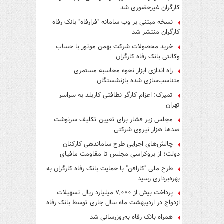
کارگران غیرحضوری شد
نسخه مبتنی بر وب سامانه "فرارفاه" بانک رفاه
کارگران منتشر شد
خرید محصولات شرکت بهمن موتور با حساب
وکالتی بانک رفاه کارگران
راه اندازی ابزار نحوه محاسبه مستمری
متناسب‌سازی شده بازنشستگان
تمیزک: اعزام کارگر نظافتی کاربلد به سراسر
تهران
مجلس زیر فشار برای تعیین تکلیف سرنوشت
صدها هزار نیروی شرکتی
چالش‌های اجرایی طرح ساماندهی کارکنان
دولت؛ از بروکراسی مجلس تا مقاومت مافیای
واسطه‌گری
طرح ملی "کارافن" با حمایت بانک رفاه کارگران به
بهره‌برداری رسید
پرداخت بیش از ۷,۰۰۰ میلیارد ریال تسهیلات
ازدواج در اردیبهشت ماه سال جاری توسط بانک رفاه
کارگران
همراه بانک رفاه به‌روزرسانی شد