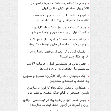
پاسخ مقتدرانه به حملات جنوب؛ دشمن در
تلاش برای سنجش توان دفاعی ایران
لاوروف: اتحاد اعراب علیه ایران و صحبت
نتانیاهو از «اسرائیل بزرگ» اشتباه است
پیام تسلیت مدیرعامل بانک رفاه کارگران به
مناسبت فرارسیدن ماه محرم و ایام تاسوعا و
عاشورای حسینی
پرداخت حدود ۱۱,۰۰۰ میلیارد ریال تسهیلات
ازدواج در خرداد ماه سال جاری توسط بانک رفاه
کارگران
تکلیف قرارداد کار بعد از مرخصی زایمان؛ آیا
اخراج امکان‌پذیر است؟
فصل نوین در دیپلماسی ایران؛ جزئیات ۱۴ بند
سرنوشت‌ساز تفاهم‌نامه ایران و آمریکا
چک دیجیتال بانک رفاه کارگران؛ تسریع و تسهیل
پرداخت‌های غیرنقدی مشتریان
همکاری اثربخش بانک رفاه کارگران با سازمان
تامین اجتماعی در ایام جنگ رمضان بی‌نظیر بود
پایان عصرِ «ابهام راهبردی» در دیپلماسی؛ توافق
ایران و آمریکا در آزمونِ «شفافیتِ ساختارمند»