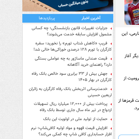
آخرین اخبار
پربازدیدها
جزئیات تغییرات قانون بازنشستگی؛ چه کسانی
ارمی، این
مشمول افزایش سابقه خدمت می‌شوند؟
فریبِ «کاهش شتاب تورم» را نخورید؛ سفره
کارگران با تورم ۱۲۸ درصدی خوراکی‌ها خالی شد!
گر آغاز
قیمت صندلی ماساژور به چه عواملی بستگی
دارد؟ راهنمای خرید آگاهانه
جهش بیش از ۳۳ برابری سود خالص بانک رفاه
رومیت از
کارگران در بهار ۱۴۰۵
خدمت‌رسانی اثربخش بانک رفاه کارگران به زائران
اربعین حسینی
ت قرمزها از
پرداخت بیش از ۱۲,۰۰۰ میلیارد ریال تسهیلات
د.
ازدواج در تیر ماه سال جاری توسط بانک رفاه
کارگران
حمایت از تولید ملی در اولویت این بانک
افزایش قیمت قهوه و مواد اولیه کافی‌شاپ؛ نرم
افزار حسابداری کافی شاپ چه کمکی می‌کند؟