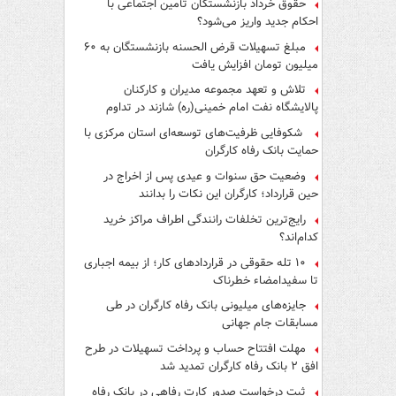
حقوق خرداد بازنشستگان تأمین اجتماعی با
احکام جدید واریز می‌شود؟
مبلغ تسهیلات قرض الحسنه بازنشستگان به ۶۰
میلیون تومان افزایش یافت
تلاش و تعهد مجموعه مدیران و کارکنان
پالایشگاه نفت امام خمینی(ره) شازند در تداوم
تولید در ایام جنگ رمضان، شایسته قدردانی است
شکوفایی ظرفیت‌های توسعه‌ای استان مرکزی با
حمایت بانک رفاه کارگران
وضعیت حق سنوات و عیدی پس از اخراج در
حین قرارداد؛ کارگران این نکات را بدانند
رایج‌ترین تخلفات رانندگی اطراف مراکز خرید
کدام‌اند؟
۱۰ تله حقوقی در قراردادهای کار؛ از بیمه اجباری
تا سفیدامضاء خطرناک
جایزه‌های میلیونی بانک رفاه کارگران در طی
مسابقات جام جهانی
مهلت افتتاح حساب و پرداخت تسهیلات در طرح
افق ۲ بانک رفاه کارگران تمدید شد
ثبت درخواست صدور کارت رفاهی در بانک رفاه