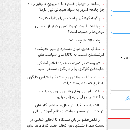
رسانه؛ از «پمپاژِ خشم» تا «تریبونِ تاب‌آوری» /
چرا جامعه امروز به سوادِ هیجانی نیاز دارد؟
چگونه گرفتگی چاه حمام را برطرف کنیم؟
چرا افت قیمت تویوتا کمری کمتر از بسیاری
خودروهای هم‌رده است؟
چاپ uv dtf چیست؟
شکافِ عمیق میان دستمزد و سبدِ معیشت؛
کارشناسان نسبت به ناکارآمدیِ سیاست‌هایِ
تند؟
حمایتی هشدار دادند
«بن‌بست در کمیته دستمزد؛ اعلام آمادگی
نمایندگان کارگری برای بازنگری مستقل سبد
معیشت»
وعده حذف پیمانکاران چه شد؟ / اعتراض کارگران
به طرح «نصفه‌نیمه» دولت
اقتدار ایرانی؛ وقتی فناوری بومی، برترین
پدافندهای جهان را به زانو درآورد
گر
بانک رفاه کارگران در سال‌های اخیر گام‌های
اثربخشی در مسیر حمایت از نظام آموزش عالی
برداشته است
از نقص‌عضو در پایِ دستگاه تا تحقیرِ شغلی در
لیستِ بیمه؛ پشت‌پرده‌یِ ترفندِ جدیدِ کارفرماها برای