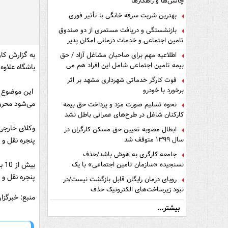
چالش‌ها و راهکارها
بهترین شربت سرفه خانگی با تأثیر فوری
بازنشستگی و دریافت مستمری از دو صندوق
تامین اجتماعی و خدمات درمانی امکان پذیر
است ؟
به گزارش کار
اطلاعیه مهم برای صاحبان مشاغل آزاد / حق
بیمه تامین اجتماعی شامل این افراد هم می
باشگاه علاوه بر محرومیت نقد
شود
فوت کارگر خدماتی شهرداری مشهد بر اثر
برخورد با خودرو
این موضوع با
می‌شود محروم
نحوه تسلیم صورت مزد و پرداخت حق بیمه
کارکنان شاغل در طرح‌های عمرانی باطل نشد
وکلای خارجی 
ابطال مصوبه تعیین حق مسکن کارگران در
سال ۱۳۹۹ متوقف شد
پنجره نقل و 
جامعه کارگری به هوش باشد/حذف
نسنجیده «سازمان تامین اجتماعی» با یک
بی
تفاهم نامه!
پنجره نقل و 
رویای درمان رایگان قابل بازگشت نیست/در
نبود زیرساخت‌های الکترونیک حذف
منبع: خبرگزا
دفترچه‌های بیمه اشتباه مضاعف است
بیشتر...