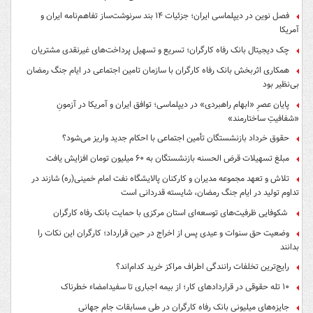
فصل نوین در دیپلماسی ایران؛ جزئیات ۱۴ بند سرنوشت‌ساز تفاهم‌نامه ایران و
آمریکا
چک دیجیتال بانک رفاه کارگران؛ تسریع و تسهیل پرداخت‌های غیرنقدی مشتریان
همکاری اثربخش بانک رفاه کارگران با سازمان تامین اجتماعی در ایام جنگ رمضان
بی‌نظیر بود
پایان عصرِ «ابهام راهبردی» در دیپلماسی؛ توافق ایران و آمریکا در آزمونِ
«شفافیتِ ساختارمند»
حقوق خرداد بازنشستگان تأمین اجتماعی با احکام جدید واریز می‌شود؟
مبلغ تسهیلات قرض الحسنه بازنشستگان به ۶۰ میلیون تومان افزایش یافت
تلاش و تعهد مجموعه مدیران و کارکنان پالایشگاه نفت امام خمینی(ره) شازند در
تداوم تولید در ایام جنگ رمضان، شایسته قدردانی است
شکوفایی ظرفیت‌های توسعه‌ای استان مرکزی با حمایت بانک رفاه کارگران
وضعیت حق سنوات و عیدی پس از اخراج در حین قرارداد؛ کارگران این نکات را
بدانند
رایج‌ترین تخلفات رانندگی اطراف مراکز خرید کدام‌اند؟
۱۰ تله حقوقی در قراردادهای کار؛ از بیمه اجباری تا سفیدامضاء خطرناک
جایزه‌های میلیونی بانک رفاه کارگران در طی مسابقات جام جهانی