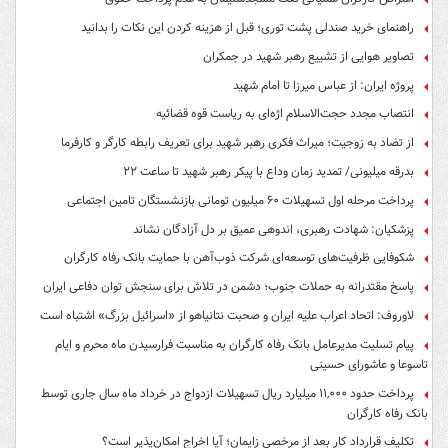
راهنمای خرید صندلی پشت توری؛ قبل از هزینه کردن این نکات را بدانید
تصاویر هوایی از تشییع رهبر شهید در جمکران
پروژه ایران: از عباس میرزا تا امام شهید
انتصاب مجدد حجت‌الاسلام اژه‌ای به ریاست قوه‌ قضائیه
از تضاد به زوجیت؛ میراث فکری رهبر شهید برای تعریف رابطه کارگر و کارفرما
بدرقه میلیونی/ تمدید زمان وداع با پیکر رهبر شهید تا ساعت ۲۲
پرداخت مرحله اول تسهیلات ۶۰ میلیون تومانی بازنشستگان تامین اجتماعی
پزشکیان: شهادت رهبری، اندوهی عمیق بر دل آزادگان نشاند
شکوفایی ظرفیت‌های توسعه‌ای شرکت ذوب‌آهن با حمایت‌ بانک رفاه کارگران
پاسخ مقتدرانه به حملات جنوب؛ دشمن در تلاش برای سنجش توان دفاعی ایران
لاوروف: اتحاد اعراب علیه ایران و صحبت نتانیاهو از «اسرائیل بزرگ» اشتباه است
پیام تسلیت مدیرعامل بانک رفاه کارگران به مناسبت فرارسیدن ماه محرم و ایام
تاسوعا و عاشورای حسینی
پرداخت حدود ۱۱,۰۰۰ میلیارد ریال تسهیلات ازدواج در خرداد ماه سال جاری توسط
بانک رفاه کارگران
تکلیف قرارداد کار بعد از مرخصی زایمان؛ آیا اخراج امکان‌پذیر است؟