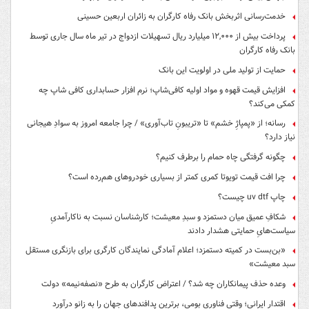
خدمت‌رسانی اثربخش بانک رفاه کارگران به زائران اربعین حسینی
پرداخت بیش از ۱۲,۰۰۰ میلیارد ریال تسهیلات ازدواج در تیر ماه سال جاری توسط
بانک رفاه کارگران
حمایت از تولید ملی در اولویت این بانک
افزایش قیمت قهوه و مواد اولیه کافی‌شاپ؛ نرم افزار حسابداری کافی شاپ چه
کمکی می‌کند؟
رسانه؛ از «پمپاژِ خشم» تا «تریبونِ تاب‌آوری» / چرا جامعه امروز به سوادِ هیجانی
نیاز دارد؟
چگونه گرفتگی چاه حمام را برطرف کنیم؟
چرا افت قیمت تویوتا کمری کمتر از بسیاری خودروهای هم‌رده است؟
چاپ uv dtf چیست؟
شکافِ عمیق میان دستمزد و سبدِ معیشت؛ کارشناسان نسبت به ناکارآمدیِ
سیاست‌هایِ حمایتی هشدار دادند
«بن‌بست در کمیته دستمزد؛ اعلام آمادگی نمایندگان کارگری برای بازنگری مستقل
سبد معیشت»
وعده حذف پیمانکاران چه شد؟ / اعتراض کارگران به طرح «نصفه‌نیمه» دولت
اقتدار ایرانی؛ وقتی فناوری بومی، برترین پدافندهای جهان را به زانو درآورد