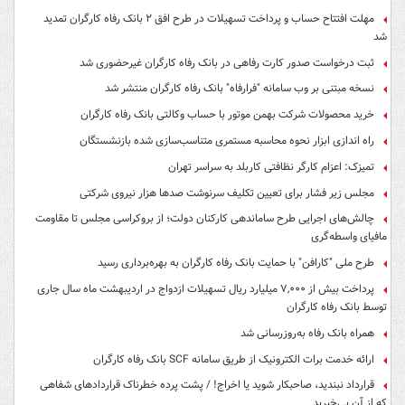
مهلت افتتاح حساب و پرداخت تسهیلات در طرح افق ۲ بانک رفاه کارگران تمدید
شد
ثبت درخواست صدور کارت رفاهی در بانک رفاه کارگران غیرحضوری شد
نسخه مبتنی بر وب سامانه "فرارفاه" بانک رفاه کارگران منتشر شد
خرید محصولات شرکت بهمن موتور با حساب وکالتی بانک رفاه کارگران
راه اندازی ابزار نحوه محاسبه مستمری متناسب‌سازی شده بازنشستگان
تمیزک: اعزام کارگر نظافتی کاربلد به سراسر تهران
مجلس زیر فشار برای تعیین تکلیف سرنوشت صدها هزار نیروی شرکتی
چالش‌های اجرایی طرح ساماندهی کارکنان دولت؛ از بروکراسی مجلس تا مقاومت
مافیای واسطه‌گری
طرح ملی "کارافن" با حمایت بانک رفاه کارگران به بهره‌برداری رسید
پرداخت بیش از ۷,۰۰۰ میلیارد ریال تسهیلات ازدواج در اردیبهشت ماه سال جاری
توسط بانک رفاه کارگران
همراه بانک رفاه به‌روزرسانی شد
ارائه خدمت برات الکترونیک از طریق سامانه SCF بانک رفاه کارگران
قرارداد نبندید، صاحبکار شوید یا اخراج! / پشت پرده خطرناک قراردادهای شفاهی
که از آن بی‌خبرید