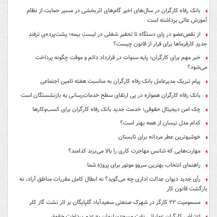
بانک رفاه کارگران در سال‌های اخیر گام‌های اثربخشی در مسیر حمایت از نظام
آموزش عالی برداشته است
از نقص‌عضو در پایِ دستگاه تا تحقیرِ شغلی در لیستِ بیمه؛ پشت‌پرده‌یِ ترفندِ
جدیدِ کارفرماها برای فرار از قانون چیست؟
خبر مهم برای کارگران؛ پایه سنوات در قرارداد دائم و موقت چگونه پرداخت
می‌شود؟
پیام تبریک مدیرعامل بانک رفاه کارگران به مناسبت هفته تامین اجتماعی
بانک رفاه کارگران همواره در پی ارتقای سطح خدمات‌رسانی به بازنشستگان است
چک امن دیجیتال حقوقی؛ خدمت جدید بانک رفاه کارگران برای کسب‌وکارها
کدام مدل نیسان از همه بهتر است؟
خوشبوترین عطر مردانه برای تابستان
مهارت‌هایی که شانس مهاجرت کاری را بالا می‌برند کدامند؟
راهنمای انتخاب بهترین سروو موتور برای پروژه شما
رأی جدید دیوان عدالت اداری چه می‌گوید؟ نه ابطال کامل مقررات مناطق آزاد، نه
بازگشت قانون کار
مسمومیت ۲۲ کارگر در شهرک صنعتی سعیدآباد گلپایگان بر اثر نشت گاز کلر
اعتراض کارگران عملیاتی نفت مسجدسلیمان به عدم پرداخت حقوق