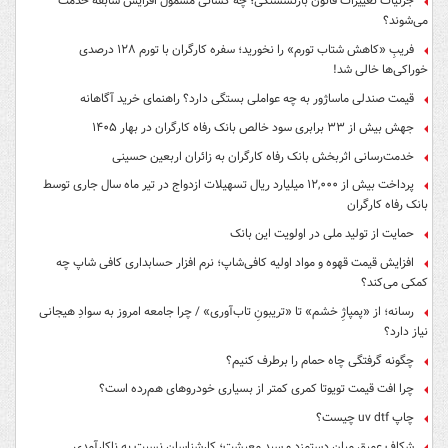
جزئیات تغییرات قانون بازنشستگی؛ چه کسانی مشمول افزایش سابقه خدمت
می‌شوند؟
فریبِ «کاهش شتاب تورم» را نخورید؛ سفره کارگران با تورم ۱۲۸ درصدی
خوراکی‌ها خالی شد!
قیمت صندلی ماساژور به چه عواملی بستگی دارد؟ راهنمای خرید آگاهانه
جهش بیش از ۳۳ برابری سود خالص بانک رفاه کارگران در بهار ۱۴۰۵
خدمت‌رسانی اثربخش بانک رفاه کارگران به زائران اربعین حسینی
پرداخت بیش از ۱۲,۰۰۰ میلیارد ریال تسهیلات ازدواج در تیر ماه سال جاری توسط
بانک رفاه کارگران
حمایت از تولید ملی در اولویت این بانک
افزایش قیمت قهوه و مواد اولیه کافی‌شاپ؛ نرم افزار حسابداری کافی شاپ چه
کمکی می‌کند؟
رسانه؛ از «پمپاژِ خشم» تا «تریبونِ تاب‌آوری» / چرا جامعه امروز به سوادِ هیجانی
نیاز دارد؟
چگونه گرفتگی چاه حمام را برطرف کنیم؟
چرا افت قیمت تویوتا کمری کمتر از بسیاری خودروهای هم‌رده است؟
چاپ uv dtf چیست؟
شکافِ عمیق میان دستمزد و سبدِ معیشت؛ کارشناسان نسبت به ناکارآمدیِ