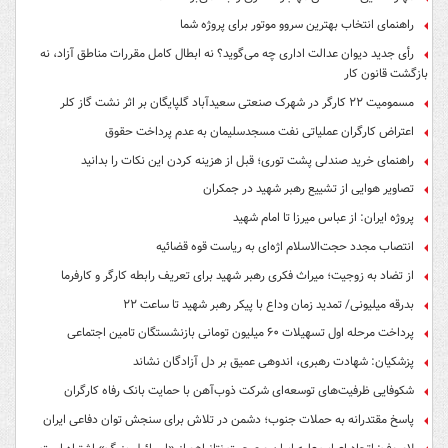
راهنمای انتخاب بهترین سروو موتور برای پروژه شما
رأی جدید دیوان عدالت اداری چه می‌گوید؟ نه ابطال کامل مقررات مناطق آزاد، نه
بازگشت قانون کار
مسمومیت ۲۲ کارگر در شهرک صنعتی سعیدآباد گلپایگان بر اثر نشت گاز کلر
اعتراض کارگران عملیاتی نفت مسجدسلیمان به عدم پرداخت حقوق
راهنمای خرید صندلی پشت توری؛ قبل از هزینه کردن این نکات را بدانید
تصاویر هوایی از تشییع رهبر شهید در جمکران
پروژه ایران: از عباس میرزا تا امام شهید
انتصاب مجدد حجت‌الاسلام اژه‌ای به ریاست قوه‌ قضائیه
از تضاد به زوجیت؛ میراث فکری رهبر شهید برای تعریف رابطه کارگر و کارفرما
بدرقه میلیونی/ تمدید زمان وداع با پیکر رهبر شهید تا ساعت ۲۲
پرداخت مرحله اول تسهیلات ۶۰ میلیون تومانی بازنشستگان تامین اجتماعی
پزشکیان: شهادت رهبری، اندوهی عمیق بر دل آزادگان نشاند
شکوفایی ظرفیت‌های توسعه‌ای شرکت ذوب‌آهن با حمایت‌ بانک رفاه کارگران
پاسخ مقتدرانه به حملات جنوب؛ دشمن در تلاش برای سنجش توان دفاعی ایران