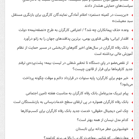
سیاست‌هایِ حمایتی هشدار دادند
«بن‌بست در کمیته دستمزد؛ اعلام آمادگی نمایندگان کارگری برای بازنگری مستقل
سبد معیشت»
وعده حذف پیمانکاران چه شد؟ / اعتراض کارگران به طرح «نصفه‌نیمه» دولت
اقتدار ایرانی؛ وقتی فناوری بومی، برترین پدافندهای جهان را به زانو درآورد
بانک رفاه کارگران در سال‌های اخیر گام‌های اثربخشی در مسیر حمایت از نظام
آموزش عالی برداشته است
از نقص‌عضو در پایِ دستگاه تا تحقیرِ شغلی در لیستِ بیمه؛ پشت‌پرده‌یِ ترفندِ
جدیدِ کارفرماها برای فرار از قانون چیست؟
خبر مهم برای کارگران؛ پایه سنوات در قرارداد دائم و موقت چگونه پرداخت
می‌شود؟
پیام تبریک مدیرعامل بانک رفاه کارگران به مناسبت هفته تامین اجتماعی
بانک رفاه کارگران همواره در پی ارتقای سطح خدمات‌رسانی به بازنشستگان است
چک امن دیجیتال حقوقی؛ خدمت جدید بانک رفاه کارگران برای کسب‌وکارها
کدام مدل نیسان از همه بهتر است؟
خوشبوترین عطر مردانه برای تابستان
مهارت‌هایی که شانس مهاجرت کاری را بالا می‌برند کدامند؟