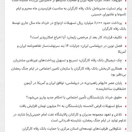
لاوروف: اتحاد اعراب علیه ایران و صحبت نتانیاهو از «اسرائیل بزرگ» اشتباه است
پیام تسلیت مدیرعامل بانک رفاه کارگران به مناسبت فرارسیدن ماه محرم و ایام
تاسوعا و عاشورای حسینی
پرداخت حدود ۱۱,۰۰۰ میلیارد ریال تسهیلات ازدواج در خرداد ماه سال جاری توسط
بانک رفاه کارگران
تکلیف قرارداد کار بعد از مرخصی زایمان؛ آیا اخراج امکان‌پذیر است؟
فصل نوین در دیپلماسی ایران؛ جزئیات ۱۴ بند سرنوشت‌ساز تفاهم‌نامه ایران و
آمریکا
چک دیجیتال بانک رفاه کارگران؛ تسریع و تسهیل پرداخت‌های غیرنقدی مشتریان
همکاری اثربخش بانک رفاه کارگران با سازمان تامین اجتماعی در ایام جنگ رمضان
بی‌نظیر بود
پایان عصرِ «ابهام راهبردی» در دیپلماسی؛ توافق ایران و آمریکا در آزمونِ
«شفافیتِ ساختارمند»
حقوق خرداد بازنشستگان تأمین اجتماعی با احکام جدید واریز می‌شود؟
مبلغ تسهیلات قرض الحسنه بازنشستگان به ۶۰ میلیون تومان افزایش یافت
تلاش و تعهد مجموعه مدیران و کارکنان پالایشگاه نفت امام خمینی(ره) شازند در
تداوم تولید در ایام جنگ رمضان، شایسته قدردانی است
شکوفایی ظرفیت‌های توسعه‌ای استان مرکزی با حمایت بانک رفاه کارگران