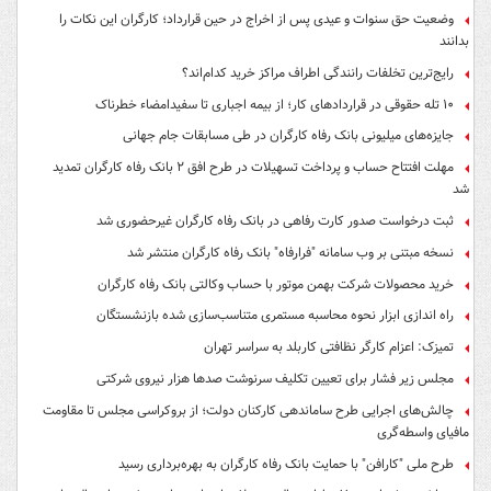
وضعیت حق سنوات و عیدی پس از اخراج در حین قرارداد؛ کارگران این نکات را
بدانند
رایج‌ترین تخلفات رانندگی اطراف مراکز خرید کدام‌اند؟
۱۰ تله حقوقی در قراردادهای کار؛ از بیمه اجباری تا سفیدامضاء خطرناک
جایزه‌های میلیونی بانک رفاه کارگران در طی مسابقات جام جهانی
مهلت افتتاح حساب و پرداخت تسهیلات در طرح افق ۲ بانک رفاه کارگران تمدید
شد
ثبت درخواست صدور کارت رفاهی در بانک رفاه کارگران غیرحضوری شد
نسخه مبتنی بر وب سامانه "فرارفاه" بانک رفاه کارگران منتشر شد
خرید محصولات شرکت بهمن موتور با حساب وکالتی بانک رفاه کارگران
راه اندازی ابزار نحوه محاسبه مستمری متناسب‌سازی شده بازنشستگان
تمیزک: اعزام کارگر نظافتی کاربلد به سراسر تهران
مجلس زیر فشار برای تعیین تکلیف سرنوشت صدها هزار نیروی شرکتی
چالش‌های اجرایی طرح ساماندهی کارکنان دولت؛ از بروکراسی مجلس تا مقاومت
مافیای واسطه‌گری
طرح ملی "کارافن" با حمایت بانک رفاه کارگران به بهره‌برداری رسید