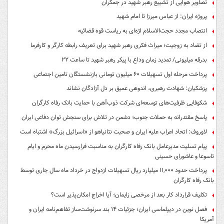
تصاویر هوایی از تشییع رهبر شهید در جمکران
پروژه ایران: از عباس میرزا تا امام شهید
انتصاب مجدد حجت‌الاسلام اژه‌ای به ریاست قوه‌ قضائیه
از تضاد به زوجیت؛ میراث فکری رهبر شهید برای تعریف رابطه کارگر و کارفرما
بدرقه میلیونی/ تمدید زمان وداع با پیکر رهبر شهید تا ساعت ۲۲
پرداخت مرحله اول تسهیلات ۶۰ میلیون تومانی بازنشستگان تامین اجتماعی
پزشکیان: شهادت رهبری، اندوهی عمیق بر دل آزادگان نشاند
شکوفایی ظرفیت‌های توسعه‌ای شرکت ذوب‌آهن با حمایت‌ بانک رفاه کارگران
پاسخ مقتدرانه به حملات جنوب؛ دشمن در تلاش برای سنجش توان دفاعی ایران
لاوروف: اتحاد اعراب علیه ایران و صحبت نتانیاهو از «اسرائیل بزرگ» اشتباه است
پیام تسلیت مدیرعامل بانک رفاه کارگران به مناسبت فرارسیدن ماه محرم و ایام
تاسوعا و عاشورای حسینی
پرداخت حدود ۱۱,۰۰۰ میلیارد ریال تسهیلات ازدواج در خرداد ماه سال جاری توسط
بانک رفاه کارگران
تکلیف قرارداد کار بعد از مرخصی زایمان؛ آیا اخراج امکان‌پذیر است؟
فصل نوین در دیپلماسی ایران؛ جزئیات ۱۴ بند سرنوشت‌ساز تفاهم‌نامه ایران و
آمریکا