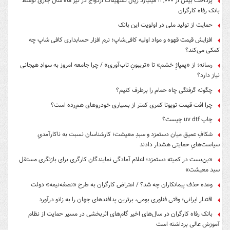
پرداخت بیش از ۱۲,۰۰۰ میلیارد ریال تسهیلات ازدواج در تیر ماه سال جاری توسط
بانک رفاه کارگران
حمایت از تولید ملی در اولویت این بانک
افزایش قیمت قهوه و مواد اولیه کافی‌شاپ؛ نرم افزار حسابداری کافی شاپ چه
کمکی می‌کند؟
رسانه؛ از «پمپاژِ خشم» تا «تریبونِ تاب‌آوری» / چرا جامعه امروز به سوادِ هیجانی
نیاز دارد؟
چگونه گرفتگی چاه حمام را برطرف کنیم؟
چرا افت قیمت تویوتا کمری کمتر از بسیاری خودروهای هم‌رده است؟
چاپ uv dtf چیست؟
شکافِ عمیق میان دستمزد و سبدِ معیشت؛ کارشناسان نسبت به ناکارآمدیِ
سیاست‌هایِ حمایتی هشدار دادند
«بن‌بست در کمیته دستمزد؛ اعلام آمادگی نمایندگان کارگری برای بازنگری مستقل
سبد معیشت»
وعده حذف پیمانکاران چه شد؟ / اعتراض کارگران به طرح «نصفه‌نیمه» دولت
اقتدار ایرانی؛ وقتی فناوری بومی، برترین پدافندهای جهان را به زانو درآورد
بانک رفاه کارگران در سال‌های اخیر گام‌های اثربخشی در مسیر حمایت از نظام
آموزش عالی برداشته است