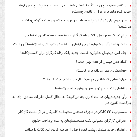
از نقص‌عضو در پایِ دستگاه تا تحقیرِ شغلی در لیستِ بیمه؛ پشت‌پرده‌یِ ترفندِ
جدیدِ کارفرماها برای فرار از قانون چیست؟
خبر مهم برای کارگران؛ پایه سنوات در قرارداد دائم و موقت چگونه پرداخت
می‌شود؟
پیام تبریک مدیرعامل بانک رفاه کارگران به مناسبت هفته تامین اجتماعی
بانک رفاه کارگران همواره در پی ارتقای سطح خدمات‌رسانی به بازنشستگان است
چک امن دیجیتال حقوقی؛ خدمت جدید بانک رفاه کارگران برای کسب‌وکارها
کدام مدل نیسان از همه بهتر است؟
خوشبوترین عطر مردانه برای تابستان
مهارت‌هایی که شانس مهاجرت کاری را بالا می‌برند کدامند؟
راهنمای انتخاب بهترین سروو موتور برای پروژه شما
رأی جدید دیوان عدالت اداری چه می‌گوید؟ نه ابطال کامل مقررات مناطق آزاد، نه
بازگشت قانون کار
مسمومیت ۲۲ کارگر در شهرک صنعتی سعیدآباد گلپایگان بر اثر نشت گاز کلر
اعتراض کارگران عملیاتی نفت مسجدسلیمان به عدم پرداخت حقوق
راهنمای خرید صندلی پشت توری؛ قبل از هزینه کردن این نکات را بدانید