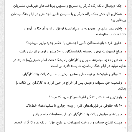
چک دیجیتال بانک رفاه کارگران؛ تسریع و تسهیل پرداخت‌های غیرنقدی مشتریان
همکاری اثربخش بانک رفاه کارگران با سازمان تامین اجتماعی در ایام جنگ رمضان
بی‌نظیر بود
پایان عصرِ «ابهام راهبردی» در دیپلماسی؛ توافق ایران و آمریکا در آزمونِ
«شفافیتِ ساختارمند»
حقوق خرداد بازنشستگان تأمین اجتماعی با احکام جدید واریز می‌شود؟
مبلغ تسهیلات قرض الحسنه بازنشستگان به ۶۰ میلیون تومان افزایش یافت
تلاش و تعهد مجموعه مدیران و کارکنان پالایشگاه نفت امام خمینی(ره) شازند در
تداوم تولید در ایام جنگ رمضان، شایسته قدردانی است
شکوفایی ظرفیت‌های توسعه‌ای استان مرکزی با حمایت بانک رفاه کارگران
وضعیت حق سنوات و عیدی پس از اخراج در حین قرارداد؛ کارگران این نکات را
بدانند
رایج‌ترین تخلفات رانندگی اطراف مراکز خرید کدام‌اند؟
۱۰ تله حقوقی در قراردادهای کار؛ از بیمه اجباری تا سفیدامضاء خطرناک
جایزه‌های میلیونی بانک رفاه کارگران در طی مسابقات جام جهانی
مهلت افتتاح حساب و پرداخت تسهیلات در طرح افق ۲ بانک رفاه کارگران تمدید
شد