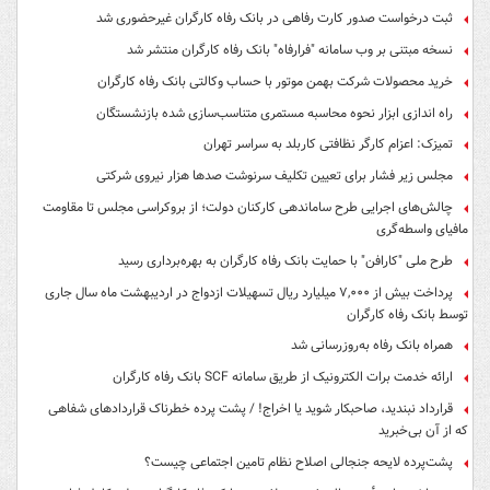
ثبت درخواست صدور کارت رفاهی در بانک رفاه کارگران غیرحضوری شد
نسخه مبتنی بر وب سامانه "فرارفاه" بانک رفاه کارگران منتشر شد
خرید محصولات شرکت بهمن موتور با حساب وکالتی بانک رفاه کارگران
راه اندازی ابزار نحوه محاسبه مستمری متناسب‌سازی شده بازنشستگان
تمیزک: اعزام کارگر نظافتی کاربلد به سراسر تهران
مجلس زیر فشار برای تعیین تکلیف سرنوشت صدها هزار نیروی شرکتی
چالش‌های اجرایی طرح ساماندهی کارکنان دولت؛ از بروکراسی مجلس تا مقاومت
مافیای واسطه‌گری
طرح ملی "کارافن" با حمایت بانک رفاه کارگران به بهره‌برداری رسید
پرداخت بیش از ۷,۰۰۰ میلیارد ریال تسهیلات ازدواج در اردیبهشت ماه سال جاری
توسط بانک رفاه کارگران
همراه بانک رفاه به‌روزرسانی شد
ارائه خدمت برات الکترونیک از طریق سامانه SCF بانک رفاه کارگران
قرارداد نبندید، صاحبکار شوید یا اخراج! / پشت پرده خطرناک قراردادهای شفاهی
که از آن بی‌خبرید
پشت‌پرده لایحه جنجالی اصلاح نظام تامین اجتماعی چیست؟