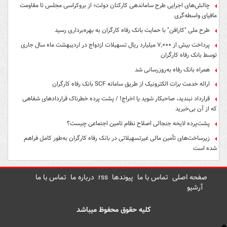
چالش‌های اجرایی طرح ساماندهی کارکنان دولت؛ از بروکراسی مجلس تا مقاومت
مافیای واسطه‌گری
طرح ملی "کارافن" با حمایت بانک رفاه کارگران به بهره‌برداری رسید
پرداخت بیش از ۷,۰۰۰ میلیارد ریال تسهیلات ازدواج در اردیبهشت ماه سال جاری
توسط بانک رفاه کارگران
همراه بانک رفاه به‌روزرسانی شد
ارائه خدمت برات الکترونیک از طریق سامانه SCF بانک رفاه کارگران
قرارداد نبندید، صاحبکار شوید یا اخراج! / پشت پرده خطرناک قراردادهای شفاهی
که از آن بی‌خبرید
پشت‌پرده لایحه جنجالی اصلاح نظام تامین اجتماعی چیست؟
زیرساخت‌های تأمین مالی غیرتسهیلاتی در بانک رفاه کارگران به‌طور کامل فراهم
شده است
صفحه اصلی
تماس با ما
پیوندها
rss
درباره ما
تماس با ما
آرشیو
کلیه حقوق محفوظ میباشد