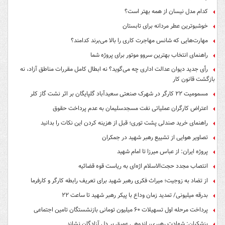
کدام مدل نیسان از همه بهتر است؟
خوشبوترین عطر مردانه برای تابستان
مهارت‌هایی که شانس مهاجرت کاری را بالا می‌برند کدامند؟
راهنمای انتخاب بهترین سروو موتور برای پروژه شما
رأی جدید دیوان عدالت اداری چه می‌گوید؟ نه ابطال کامل مقررات مناطق آزاد، نه
بازگشت قانون کار
مسمومیت ۲۲ کارگر در شهرک صنعتی سعیدآباد گلپایگان بر اثر نشت گاز کلر
اعتراض کارگران عملیاتی نفت مسجدسلیمان به عدم پرداخت حقوق
راهنمای خرید صندلی پشت توری؛ قبل از هزینه کردن این نکات را بدانید
تصاویر هوایی از تشییع رهبر شهید در جمکران
پروژه ایران: از عباس میرزا تا امام شهید
انتصاب مجدد حجت‌الاسلام اژه‌ای به ریاست قوه‌ قضائیه
از تضاد به زوجیت؛ میراث فکری رهبر شهید برای تعریف رابطه کارگر و کارفرما
بدرقه میلیونی/ تمدید زمان وداع با پیکر رهبر شهید تا ساعت ۲۲
پرداخت مرحله اول تسهیلات ۶۰ میلیون تومانی بازنشستگان تامین اجتماعی
پزشکیان: شهادت رهبری، اندوهی عمیق بر دل آزادگان نشاند