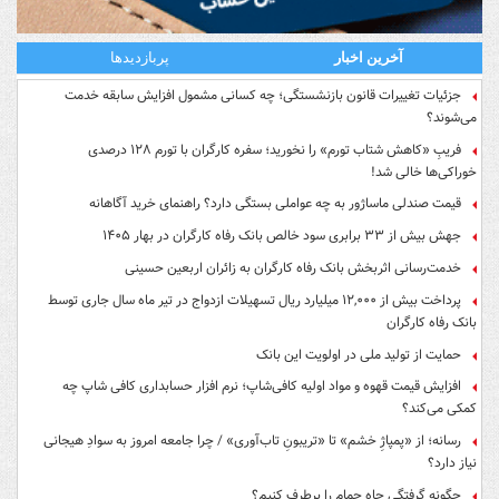
آخرین اخبار
پربازدیدها
جزئیات تغییرات قانون بازنشستگی؛ چه کسانی مشمول افزایش سابقه خدمت
می‌شوند؟
فریبِ «کاهش شتاب تورم» را نخورید؛ سفره کارگران با تورم ۱۲۸ درصدی
خوراکی‌ها خالی شد!
قیمت صندلی ماساژور به چه عواملی بستگی دارد؟ راهنمای خرید آگاهانه
جهش بیش از ۳۳ برابری سود خالص بانک رفاه کارگران در بهار ۱۴۰۵
خدمت‌رسانی اثربخش بانک رفاه کارگران به زائران اربعین حسینی
پرداخت بیش از ۱۲,۰۰۰ میلیارد ریال تسهیلات ازدواج در تیر ماه سال جاری توسط
بانک رفاه کارگران
حمایت از تولید ملی در اولویت این بانک
افزایش قیمت قهوه و مواد اولیه کافی‌شاپ؛ نرم افزار حسابداری کافی شاپ چه
کمکی می‌کند؟
رسانه؛ از «پمپاژِ خشم» تا «تریبونِ تاب‌آوری» / چرا جامعه امروز به سوادِ هیجانی
نیاز دارد؟
چگونه گرفتگی چاه حمام را برطرف کنیم؟