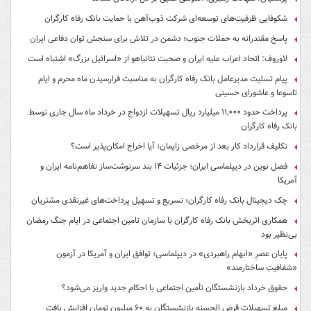
شکوفایی ظرفیت‌های توسعه‌ای شرکت ذوب‌آهن با حمایت‌ بانک رفاه کارگران
پاسخ مقتدرانه به حملات جنوب؛ دشمن در تلاش برای سنجش توان دفاعی ایران
لاوروف: اتحاد اعراب علیه ایران و صحبت نتانیاهو از «اسرائیل بزرگ» اشتباه است
پیام تسلیت مدیرعامل بانک رفاه کارگران به مناسبت فرارسیدن ماه محرم و ایام
تاسوعا و عاشورای حسینی
پرداخت حدود ۱۱,۰۰۰ میلیارد ریال تسهیلات ازدواج در خرداد ماه سال جاری توسط
بانک رفاه کارگران
تکلیف قرارداد کار بعد از مرخصی زایمان؛ آیا اخراج امکان‌پذیر است؟
فصل نوین در دیپلماسی ایران؛ جزئیات ۱۴ بند سرنوشت‌ساز تفاهم‌نامه ایران و
آمریکا
چک دیجیتال بانک رفاه کارگران؛ تسریع و تسهیل پرداخت‌های غیرنقدی مشتریان
همکاری اثربخش بانک رفاه کارگران با سازمان تامین اجتماعی در ایام جنگ رمضان
بی‌نظیر بود
پایان عصرِ «ابهام راهبردی» در دیپلماسی؛ توافق ایران و آمریکا در آزمونِ
«شفافیتِ ساختارمند»
حقوق خرداد بازنشستگان تأمین اجتماعی با احکام جدید واریز می‌شود؟
مبلغ تسهیلات قرض الحسنه بازنشستگان به ۶۰ میلیون تومان افزایش یافت