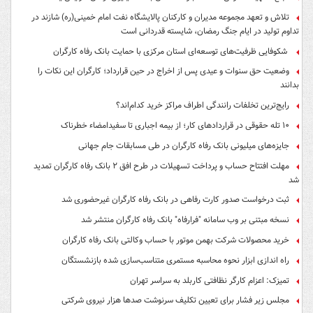
تلاش و تعهد مجموعه مدیران و کارکنان پالایشگاه نفت امام خمینی(ره) شازند در
تداوم تولید در ایام جنگ رمضان، شایسته قدردانی است
شکوفایی ظرفیت‌های توسعه‌ای استان مرکزی با حمایت بانک رفاه کارگران
وضعیت حق سنوات و عیدی پس از اخراج در حین قرارداد؛ کارگران این نکات را
بدانند
رایج‌ترین تخلفات رانندگی اطراف مراکز خرید کدام‌اند؟
۱۰ تله حقوقی در قراردادهای کار؛ از بیمه اجباری تا سفیدامضاء خطرناک
جایزه‌های میلیونی بانک رفاه کارگران در طی مسابقات جام جهانی
مهلت افتتاح حساب و پرداخت تسهیلات در طرح افق ۲ بانک رفاه کارگران تمدید
شد
ثبت درخواست صدور کارت رفاهی در بانک رفاه کارگران غیرحضوری شد
نسخه مبتنی بر وب سامانه "فرارفاه" بانک رفاه کارگران منتشر شد
خرید محصولات شرکت بهمن موتور با حساب وکالتی بانک رفاه کارگران
راه اندازی ابزار نحوه محاسبه مستمری متناسب‌سازی شده بازنشستگان
تمیزک: اعزام کارگر نظافتی کاربلد به سراسر تهران
مجلس زیر فشار برای تعیین تکلیف سرنوشت صدها هزار نیروی شرکتی