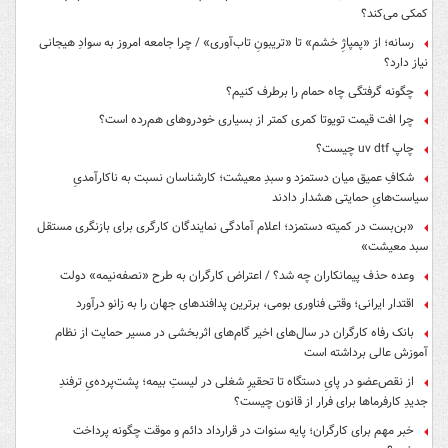
کمکی می‌کند؟
رسانه؛ از «پمپاژِ خشم» تا «تریبونِ تاب‌آوری» / چرا جامعه امروز به سوادِ هیجانی
نیاز دارد؟
چگونه گرفتگی چاه حمام را برطرف کنیم؟
چرا افت قیمت تویوتا کمری کمتر از بسیاری خودروهای هم‌رده است؟
چاپ uv dtf چیست؟
شکافِ عمیق میان دستمزد و سبدِ معیشت؛ کارشناسان نسبت به ناکارآمدیِ
سیاست‌هایِ حمایتی هشدار دادند
«بن‌بست در کمیته دستمزد؛ اعلام آمادگی نمایندگان کارگری برای بازنگری مستقل
سبد معیشت»
وعده حذف پیمانکاران چه شد؟ / اعتراض کارگران به طرح «نصفه‌نیمه» دولت
اقتدار ایرانی؛ وقتی فناوری بومی، برترین پدافندهای جهان را به زانو درآورد
بانک رفاه کارگران در سال‌های اخیر گام‌های اثربخشی در مسیر حمایت از نظام
آموزش عالی برداشته است
از نقص‌عضو در پایِ دستگاه تا تحقیرِ شغلی در لیستِ بیمه؛ پشت‌پرده‌یِ ترفندِ
جدیدِ کارفرماها برای فرار از قانون چیست؟
خبر مهم برای کارگران؛ پایه سنوات در قرارداد دائم و موقت چگونه پرداخت