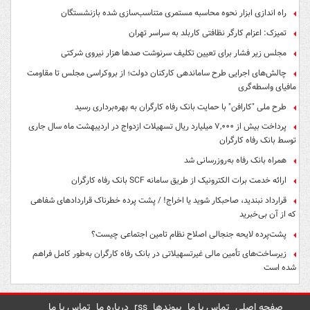
راه اندازی ابزار نحوه محاسبه مستمری متناسب‌سازی شده بازنشستگان
تمیزک: اعزام کارگر نظافتی کاربلد به سراسر تهران
مجلس زیر فشار برای تعیین تکلیف سرنوشت صدها هزار نیروی شرکتی
چالش‌های اجرایی طرح ساماندهی کارکنان دولت؛ از بروکراسی مجلس تا مقاومت
مافیای واسطه‌گری
طرح ملی "کارافن" با حمایت بانک رفاه کارگران به بهره‌برداری رسید
پرداخت بیش از ۷,۰۰۰ میلیارد ریال تسهیلات ازدواج در اردیبهشت ماه سال جاری
توسط بانک رفاه کارگران
همراه بانک رفاه به‌روزرسانی شد
ارائه خدمت برات الکترونیک از طریق سامانه SCF بانک رفاه کارگران
قرارداد نبندید، صاحبکار شوید یا اخراج! / پشت پرده خطرناک قراردادهای شفاهی
که از آن بی‌خبرید
پشت‌پرده لایحه جنجالی اصلاح نظام تامین اجتماعی چیست؟
زیرساخت‌های تأمین مالی غیرتسهیلاتی در بانک رفاه کارگران به‌طور کامل فراهم
شده است
صفحه اصلی
تماس با ما
پیوندها
rss
درباره ما
تماس با ما