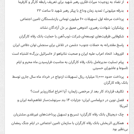
از تضاد به زوجیت؛ میراث فکری رهبر شهید برای تعریف رابطه کارگر و کارفرما
بدرقه میلیونی/ تمدید زمان وداع با پیکر رهبر شهید تا ساعت ۲۲
پرداخت مرحله اول تسهیلات ۶۰ میلیون تومانی بازنشستگان تامین اجتماعی
پزشکیان: شهادت رهبری، اندوهی عمیق بر دل آزادگان نشاند
شکوفایی ظرفیت‌های توسعه‌ای شرکت ذوب‌آهن با حمایت‌ بانک رفاه کارگران
پاسخ مقتدرانه به حملات جنوب؛ دشمن در تلاش برای سنجش توان دفاعی ایران
لاوروف: اتحاد اعراب علیه ایران و صحبت نتانیاهو از «اسرائیل بزرگ» اشتباه است
پیام تسلیت مدیرعامل بانک رفاه کارگران به مناسبت فرارسیدن ماه محرم و ایام
تاسوعا و عاشورای حسینی
پرداخت حدود ۱۱,۰۰۰ میلیارد ریال تسهیلات ازدواج در خرداد ماه سال جاری توسط
بانک رفاه کارگران
تکلیف قرارداد کار بعد از مرخصی زایمان؛ آیا اخراج امکان‌پذیر است؟
فصل نوین در دیپلماسی ایران؛ جزئیات ۱۴ بند سرنوشت‌ساز تفاهم‌نامه ایران و
آمریکا
چک دیجیتال بانک رفاه کارگران؛ تسریع و تسهیل پرداخت‌های غیرنقدی مشتریان
همکاری اثربخش بانک رفاه کارگران با سازمان تامین اجتماعی در ایام جنگ رمضان
بی‌نظیر بود