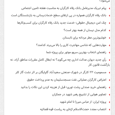
می‌شود؟
پیام تبریک مدیرعامل بانک رفاه کارگران به مناسبت هفته تامین اجتماعی
بانک رفاه کارگران همواره در پی ارتقای سطح خدمات‌رسانی به بازنشستگان است
چک امن دیجیتال حقوقی؛ خدمت جدید بانک رفاه کارگران برای کسب‌وکارها
کدام مدل نیسان از همه بهتر است؟
خوشبوترین عطر مردانه برای تابستان
مهارت‌هایی که شانس مهاجرت کاری را بالا می‌برند کدامند؟
راهنمای انتخاب بهترین سروو موتور برای پروژه شما
رأی جدید دیوان عدالت اداری چه می‌گوید؟ نه ابطال کامل مقررات مناطق آزاد، نه
بازگشت قانون کار
مسمومیت ۲۲ کارگر در شهرک صنعتی سعیدآباد گلپایگان بر اثر نشت گاز کلر
اعتراض کارگران عملیاتی نفت مسجدسلیمان به عدم پرداخت حقوق
راهنمای خرید صندلی پشت توری؛ قبل از هزینه کردن این نکات را بدانید
تصاویر هوایی از تشییع رهبر شهید در جمکران
پروژه ایران: از عباس میرزا تا امام شهید
انتصاب مجدد حجت‌الاسلام اژه‌ای به ریاست قوه‌ قضائیه