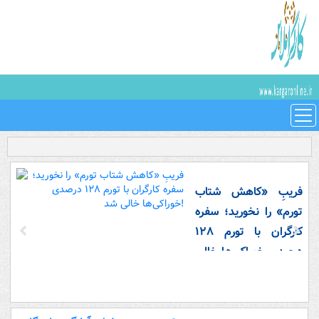
فریبِ «کاهش شتاب
تورم» را نخورید؛ سفره
کارگران با تورم ۱۲۸
درصدی خوراکی‌ها خالی
شد!