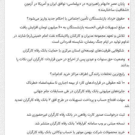
پایان عصرِ «ابهام راهبردی» در دیپلماسی؛ توافق ایران و آمریکا در آزمونِ
«شفافیتِ ساختارمند»
حقوق خرداد بازنشستگان تأمین اجتماعی با احکام جدید واریز می‌شود؟
مبلغ تسهیلات قرض الحسنه بازنشستگان به ۶۰ میلیون تومان افزایش یافت
تلاش و تعهد مجموعه مدیران و کارکنان پالایشگاه نفت امام خمینی(ره) شازند در
تداوم تولید در ایام جنگ رمضان، شایسته قدردانی است
شکوفایی ظرفیت‌های توسعه‌ای استان مرکزی با حمایت بانک رفاه کارگران
وضعیت حق سنوات و عیدی پس از اخراج در حین قرارداد؛ کارگران این نکات را
بدانند
رایج‌ترین تخلفات رانندگی اطراف مراکز خرید کدام‌اند؟
۱۰ تله حقوقی در قراردادهای کار؛ از بیمه اجباری تا سفیدامضاء خطرناک
جایزه‌های میلیونی بانک رفاه کارگران در طی مسابقات جام جهانی
مهلت افتتاح حساب و پرداخت تسهیلات در طرح افق ۲ بانک رفاه کارگران تمدید
شد
ثبت درخواست صدور کارت رفاهی در بانک رفاه کارگران غیرحضوری شد
نسخه مبتنی بر وب سامانه "فرارفاه" بانک رفاه کارگران منتشر شد
خرید محصولات شرکت بهمن موتور با حساب وکالتی بانک رفاه کارگران