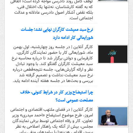
توقف کامل روند دادرسی مواجه کرده است؛ اتفاقی
که به گفته کارشناسان، نه‌تنها یک اختلال فنی،
بلکه نقض آشکار اصول دادرسی عادلانه و عدالت
اجتماعی است.
نرخ سبد معیشت کارگران نهایی نشد؛ جلسات
شورایعالی کار ادامه دارد
کارگر آنلاین | در جلسه روز چهارشنبه، اول بهمن
ماه، شورایعالی کار با حضور نمایندگان کارگری،
کارفرمایی و دولتی برگزار شد تا درباره محاسبه نرخ
سبد معیشت کارگران گفتگو کند. با وجود تبادل
نظر و ارائه گزارش‌هایی، جلسه نتیجه‌قطعی درباره
نرخ سبد معیشت نداشت و تصمیم گرفته شد
بررسی و بحث‌ها در جلسه هفته آینده ادامه یابد.
چرا استیضاح وزیر کار در شرایط کنونی، خلاف
مصلحت عمومی است؟
کارگر آنلاین | در فضای ملتهب اقتصادی و اجتماعی
امروز، طرح موضوع استیضاح «احمد میدری» وزیر
تعاون، کار و رفاه اجتماعی توسط برخی نمایندگان
مجلس، بیش از آنکه یک راهکار اصلاحی به نظر
برسد، اقدامی هزینه‌زا با پیامدهای منفی برای