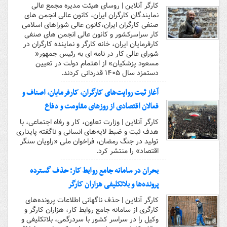
کارگر آنلاین | روسای هیئت مدیره مجمع عالی
نمایندگان کارگران ایران، کانون عالی انجمن های
صنفی کارگران ایران،کانون عالی شوراهای اسلامی
کار سراسرکشور و کانون عالی انجمن های صنفی
کارفرمایان ایران، خانه کارگر و نماینده کارگران در
شورای عالی کار در نامه ای به رئیس جمهور«
مسعود پزشکیان» از اهتمام دولت در تعیین
دستمزد سال ۱۴۰۵ قدردانی کردند.
آغاز ثبت روایت‌های کارگران، کارفرمایان، اصناف و
فعالان اقتصادی از روزهای مقاومت و دفاع
کارگر آنلاین | وزارت تعاون، کار و رفاه اجتماعی، با
هدف ثبت و ضبط لایه‌های انسانی و ناگفته پایداری
تولید در جنگ رمضان، فراخوان ملی «راویان سنگر
اقتصاد» را منتشر کرد.
بحران در سامانه جامع روابط کار؛ حذف گسترده
پرونده‌ها و بلاتکلیفی هزاران کارگر
کارگر آنلاین | حذف ناگهانی اطلاعات پرونده‌های
کارگری از سامانه جامع روابط کار، هزاران کارگر و
وکیل را در سراسر کشور با سردرگمی، بلاتکلیفی و