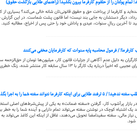
 تمام پولتان را از حلقوم کارفرما بیرون بکشید! (راهنمای طلایی بازگشت حقوق)
شده‌اید و کارفرما از پرداخت حق و حقوق قانونی‌تان شانه خالی می‌کند؟ بسیاری از کا
قرارداد، دیگر دستشان به جایی بند نیست؛ اما قانون پشت شماست. در این گزارش 
نید تا آخرین ریالِ سنوات، عیدی و پاداش خود را حتی پس از اخراج، مطالبه کنید.
 کارفرما! / فرمول محاسبه پایه سنوات که کارفرمایان مخفی می‌کنند
 کارگران به دلیل عدم آگاهی از جزئیات قانون کار، میلیون‌ها تومان از حق‌الزحمه سا
را از دست می‌دهند. ماجرای عجیبی که اخیراً درباره یک کارگر با ۱۳ سال سابقه کار منتشر شد
ینکه کارفرما نتواند سفته شما را به اجرا بگذارد
ا در بازار پرآشوب کار، گرفتن «سفته ضمانت» به یکی از پیش‌شرط‌های اصلی استخ
د یک اشتباه کوچک در نوشتن سفته می‌تواند تمام دارایی و آینده شما را به خطر بی
ل نیاز مالی، سفته سفیدامضا تحویل می‌دهند، غافل از اینکه این کاغذ می‌تواند به 
 شود.