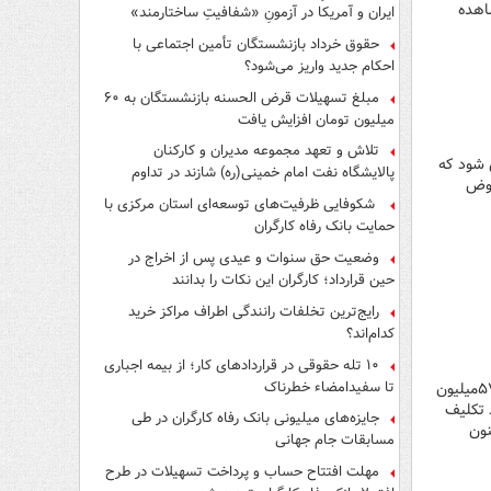
آنلاین مشاهده
ایران و آمریکا در آزمونِ «شفافیتِ ساختارمند»
حقوق خرداد بازنشستگان تأمین اجتماعی با
احکام جدید واریز می‌شود؟
مبلغ تسهیلات قرض الحسنه بازنشستگان به ۶۰
میلیون تومان افزایش یافت
تلاش و تعهد مجموعه مدیران و کارکنان
 شود که
پالایشگاه نفت امام خمینی(ره) شازند در تداوم
عوض
تولید در ایام جنگ رمضان، شایسته قدردانی است
شکوفایی ظرفیت‌های توسعه‌ای استان مرکزی با
حمایت بانک رفاه کارگران
وضعیت حق سنوات و عیدی پس از اخراج در
حین قرارداد؛ کارگران این نکات را بدانند
رایج‌ترین تخلفات رانندگی اطراف مراکز خرید
کدام‌اند؟
۱۰ تله حقوقی در قراردادهای کار؛ از بیمه اجباری
تا سفیدامضاء خطرناک
کارگر آنلاین | من شاطر نانوایی هستم الان بازنشسته شدم با ۲۰سال سابقه شاطری حالا شعبه میگه باید ۵۷میلیون
 تکلیف
جایزه‌های میلیونی بانک رفاه کارگران در طی
نون
مسابقات جام جهانی
مهلت افتتاح حساب و پرداخت تسهیلات در طرح