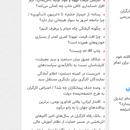
افزایش قیمت قهوه و مواد اولیه کافی‌شاپ؛ نرم
افزار حسابداری کافی شاپ چه کمکی می‌کند؟
رگران
رسانه؛ از «پمپاژِ خشم» تا «تریبونِ تاب‌آوری» /
بررسی
چرا جامعه امروز به سوادِ هیجانی نیاز دارد؟
چگونه گرفتگی چاه حمام را برطرف کنیم؟
چرا افت قیمت تویوتا کمری کمتر از بسیاری
خودروهای هم‌رده است؟
چاپ uv dtf چیست؟
لانه خود
شکافِ عمیق میان دستمزد و سبدِ معیشت؛
ه، زنگ خطری برای تمام
کارشناسان نسبت به ناکارآمدیِ سیاست‌هایِ
حمایتی هشدار دادند
«بن‌بست در کمیته دستمزد؛ اعلام آمادگی
نمایندگان کارگری برای بازنگری مستقل سبد
معیشت»
وعده حذف پیمانکاران چه شد؟ / اعتراض کارگران
به طرح «نصفه‌نیمه» دولت
دام تبدیل
اقتدار ایرانی؛ وقتی فناوری بومی، برترین
ندازد؟
پدافندهای جهان را به زانو درآورد
اسلحه
بانک رفاه کارگران در سال‌های اخیر گام‌های
اثربخشی در مسیر حمایت از نظام آموزش عالی
برداشته است