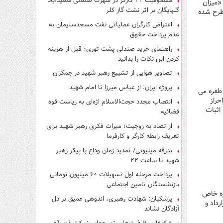
مسمومیت ۲۲ کارگر در شهرک صنعتی سعیدآباد
س «میزان
گلپایگان بر اثر نشت گاز کلر
مطرح شده
اعتراض کارگران عملیاتی نفت مسجدسلیمان به
عدم پرداخت حقوق
راهنمای خرید صندلی پشت توری؛ قبل از هزینه
کردن این نکات را بدانید
تصاویر هوایی از تشییع رهبر شهید در جمکران
پروژه ایران: از عباس میرزا تا امام شهید
 طفره می
حراز
انتصاب مجدد حجت‌الاسلام اژه‌ای به ریاست قوه‌
 اثبات
قضائیه
از تضاد به زوجیت؛ میراث فکری رهبر شهید برای
تعریف رابطه کارگر و کارفرما
بدرقه میلیونی/ تمدید زمان وداع با پیکر رهبر
شهید تا ساعت ۲۲
پرداخت مرحله اول تسهیلات ۶۰ میلیون تومانی
بازنشستگان تامین اجتماعی
وژه خاص
پزشکیان: شهادت رهبری، اندوهی عمیق بر دل
داد و
آزادگان نشاند