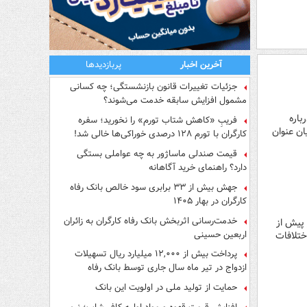
آخرین اخبار
پربازدیدها
جزئیات تغییرات قانون بازنشستگی؛ چه کسانی
مشمول افزایش سابقه خدمت می‌شوند؟
باره
فریبِ «کاهش شتاب تورم» را نخورید؛ سفره
ان عنوان
کارگران با تورم ۱۲۸ درصدی خوراکی‌ها خالی شد!
قیمت صندلی ماساژور به چه عواملی بستگی
دارد؟ راهنمای خرید آگاهانه
جهش بیش از ۳۳ برابری سود خالص بانک رفاه
کارگران در بهار ۱۴۰۵
خدمت‌رسانی اثربخش بانک رفاه کارگران به زائران
 پیش از
اربعین حسینی
ختلافات
پرداخت بیش از ۱۲,۰۰۰ میلیارد ریال تسهیلات
ازدواج در تیر ماه سال جاری توسط بانک رفاه
کارگران
حمایت از تولید ملی در اولویت این بانک