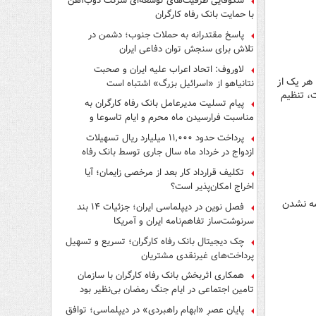
شکوفایی ظرفیت‌های توسعه‌ای شرکت ذوب‌آهن
با حمایت‌ بانک رفاه کارگران
پاسخ مقتدرانه به حملات جنوب؛ دشمن در
تلاش برای سنجش توان دفاعی ایران
لاوروف: اتحاد اعراب علیه ایران و صحبت
 هر یک از
نتانیاهو از «اسرائیل بزرگ» اشتباه است
ت، تنظیم
پیام تسلیت مدیرعامل بانک رفاه کارگران به
مناسبت فرارسیدن ماه محرم و ایام تاسوعا و
عاشورای حسینی
پرداخت حدود ۱۱,۰۰۰ میلیارد ریال تسهیلات
ازدواج در خرداد ماه سال جاری توسط بانک رفاه
کارگران
تکلیف قرارداد کار بعد از مرخصی زایمان؛ آیا
اخراج امکان‌پذیر است؟
یمه نشدن
فصل نوین در دیپلماسی ایران؛ جزئیات ۱۴ بند
سرنوشت‌ساز تفاهم‌نامه ایران و آمریکا
چک دیجیتال بانک رفاه کارگران؛ تسریع و تسهیل
پرداخت‌های غیرنقدی مشتریان
همکاری اثربخش بانک رفاه کارگران با سازمان
تامین اجتماعی در ایام جنگ رمضان بی‌نظیر بود
پایان عصرِ «ابهام راهبردی» در دیپلماسی؛ توافق