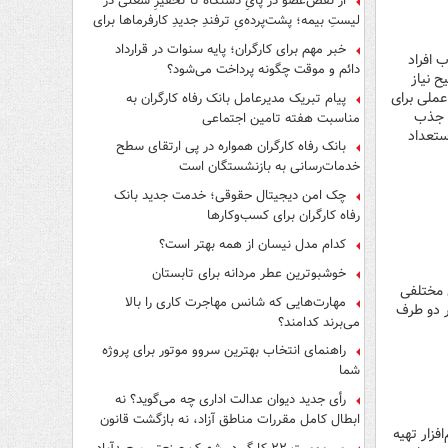
از نقص‌عضو در پایِ دستگاه تا تحقیرِ شغلی در
لیستِ بیمه؛ پشت‌پرده‌یِ ترفندِ جدیدِ کارفرماها برای
فرار از قانون چیست؟
خبر مهم برای کارگران؛ پایه سنوات در قرارداد
 افراد
دائم و موقت چگونه پرداخت می‌شود؟
 نیاز
عملی برای
پیام تبریک مدیرعامل بانک رفاه کارگران به
ز جذب
مناسبت هفته تامین اجتماعی
ستعداد
بانک رفاه کارگران همواره در پی ارتقای سطح
خدمات‌رسانی به بازنشستگان است
چک امن دیجیتال حقوقی؛ خدمت جدید بانک
رفاه کارگران برای کسب‌وکارها
کدام مدل نیسان از همه بهتر است؟
خوشبوترین عطر مردانه برای تابستان
 مختلفی
مهارت‌هایی که شانس مهاجرت کاری را بالا
ر دو طرف
می‌برند کدامند؟
راهنمای انتخاب بهترین سروو موتور برای پروژه
شما
رأی جدید دیوان عدالت اداری چه می‌گوید؟ نه
ابطال کامل مقررات مناطق آزاد، نه بازگشت قانون
فزار تهیه
کار