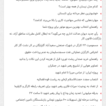
کدام مدل نیسان از همه بهتر است؟
خوشبوترین عطر مردانه برای تابستان
مهارت‌هایی که شانس مهاجرت کاری را بالا می‌برند کدامند؟
راهنمای انتخاب بهترین سروو موتور برای پروژه شما
رأی جدید دیوان عدالت اداری چه می‌گوید؟ نه ابطال کامل مقررات مناطق آزاد، نه
بازگشت قانون کار
مسمومیت ۲۲ کارگر در شهرک صنعتی سعیدآباد گلپایگان بر اثر نشت گاز کلر
اعتراض کارگران عملیاتی نفت مسجدسلیمان به عدم پرداخت حقوق
راهنمای خرید صندلی پشت توری؛ قبل از هزینه کردن این نکات را بدانید
تصاویر هوایی از تشییع رهبر شهید در جمکران
پروژه ایران: از عباس میرزا تا امام شهید
انتصاب مجدد حجت‌الاسلام اژه‌ای به ریاست قوه‌ قضائیه
از تضاد به زوجیت؛ میراث فکری رهبر شهید برای تعریف رابطه کارگر و کارفرما
بدرقه میلیونی/ تمدید زمان وداع با پیکر رهبر شهید تا ساعت ۲۲
پرداخت مرحله اول تسهیلات ۶۰ میلیون تومانی بازنشستگان تامین اجتماعی