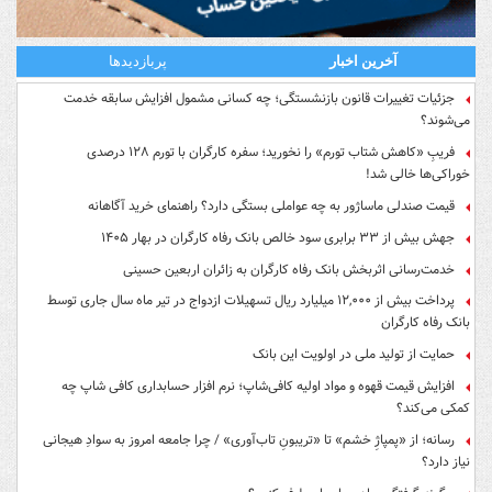
آخرین اخبار
پربازدیدها
جزئیات تغییرات قانون بازنشستگی؛ چه کسانی مشمول افزایش سابقه خدمت
می‌شوند؟
فریبِ «کاهش شتاب تورم» را نخورید؛ سفره کارگران با تورم ۱۲۸ درصدی
خوراکی‌ها خالی شد!
قیمت صندلی ماساژور به چه عواملی بستگی دارد؟ راهنمای خرید آگاهانه
جهش بیش از ۳۳ برابری سود خالص بانک رفاه کارگران در بهار ۱۴۰۵
خدمت‌رسانی اثربخش بانک رفاه کارگران به زائران اربعین حسینی
پرداخت بیش از ۱۲,۰۰۰ میلیارد ریال تسهیلات ازدواج در تیر ماه سال جاری توسط
بانک رفاه کارگران
حمایت از تولید ملی در اولویت این بانک
افزایش قیمت قهوه و مواد اولیه کافی‌شاپ؛ نرم افزار حسابداری کافی شاپ چه
کمکی می‌کند؟
رسانه؛ از «پمپاژِ خشم» تا «تریبونِ تاب‌آوری» / چرا جامعه امروز به سوادِ هیجانی
نیاز دارد؟