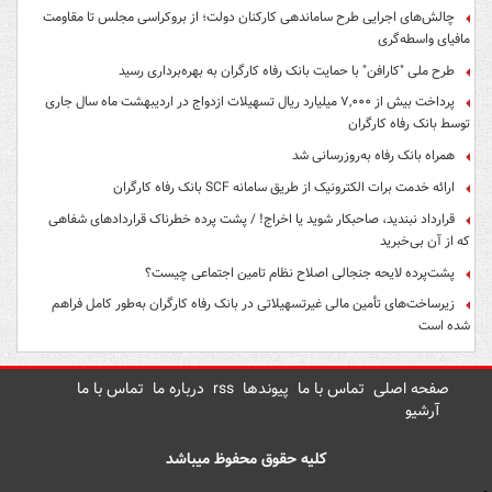
چالش‌های اجرایی طرح ساماندهی کارکنان دولت؛ از بروکراسی مجلس تا مقاومت
مافیای واسطه‌گری
طرح ملی "کارافن" با حمایت بانک رفاه کارگران به بهره‌برداری رسید
پرداخت بیش از ۷,۰۰۰ میلیارد ریال تسهیلات ازدواج در اردیبهشت ماه سال جاری
توسط بانک رفاه کارگران
همراه بانک رفاه به‌روزرسانی شد
ارائه خدمت برات الکترونیک از طریق سامانه SCF بانک رفاه کارگران
قرارداد نبندید، صاحبکار شوید یا اخراج! / پشت پرده خطرناک قراردادهای شفاهی
که از آن بی‌خبرید
پشت‌پرده لایحه جنجالی اصلاح نظام تامین اجتماعی چیست؟
زیرساخت‌های تأمین مالی غیرتسهیلاتی در بانک رفاه کارگران به‌طور کامل فراهم
شده است
صفحه اصلی
تماس با ما
پیوندها
rss
درباره ما
تماس با ما
آرشیو
کلیه حقوق محفوظ میباشد