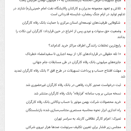
مبلغ تسهیلات قرض الحسنه بازنشستگان به ۶۰ میلیون تومان افزایش یافت
تلاش و تعهد مجموعه مدیران و کارکنان پالایشگاه نفت امام خمینی(ره) شازند در
تداوم تولید در ایام جنگ رمضان، شایسته قدردانی است
شکوفایی ظرفیت‌های توسعه‌ای استان مرکزی با حمایت بانک رفاه کارگران
وضعیت حق سنوات و عیدی پس از اخراج در حین قرارداد؛ کارگران این نکات را
بدانند
رایج‌ترین تخلفات رانندگی اطراف مراکز خرید کدام‌اند؟
۱۰ تله حقوقی در قراردادهای کار؛ از بیمه اجباری تا سفیدامضاء خطرناک
جایزه‌های میلیونی بانک رفاه کارگران در طی مسابقات جام جهانی
مهلت افتتاح حساب و پرداخت تسهیلات در طرح افق ۲ بانک رفاه کارگران تمدید
شد
ثبت درخواست صدور کارت رفاهی در بانک رفاه کارگران غیرحضوری شد
نسخه مبتنی بر وب سامانه "فرارفاه" بانک رفاه کارگران منتشر شد
خرید محصولات شرکت بهمن موتور با حساب وکالتی بانک رفاه کارگران
راه اندازی ابزار نحوه محاسبه مستمری متناسب‌سازی شده بازنشستگان
تمیزک: اعزام کارگر نظافتی کاربلد به سراسر تهران
مجلس زیر فشار برای تعیین تکلیف سرنوشت صدها هزار نیروی شرکتی