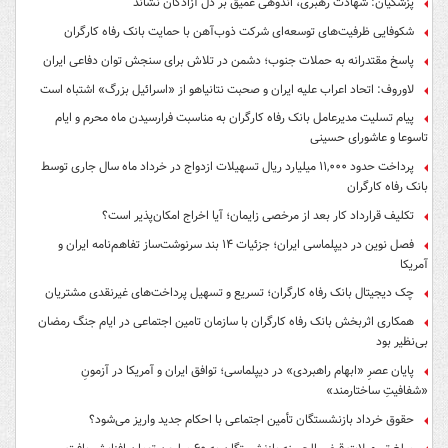
پزشکیان: شهادت رهبری، اندوهی عمیق بر دل آزادگان نشاند
شکوفایی ظرفیت‌های توسعه‌ای شرکت ذوب‌آهن با حمایت‌ بانک رفاه کارگران
پاسخ مقتدرانه به حملات جنوب؛ دشمن در تلاش برای سنجش توان دفاعی ایران
لاوروف: اتحاد اعراب علیه ایران و صحبت نتانیاهو از «اسرائیل بزرگ» اشتباه است
پیام تسلیت مدیرعامل بانک رفاه کارگران به مناسبت فرارسیدن ماه محرم و ایام
تاسوعا و عاشورای حسینی
پرداخت حدود ۱۱,۰۰۰ میلیارد ریال تسهیلات ازدواج در خرداد ماه سال جاری توسط
بانک رفاه کارگران
تکلیف قرارداد کار بعد از مرخصی زایمان؛ آیا اخراج امکان‌پذیر است؟
فصل نوین در دیپلماسی ایران؛ جزئیات ۱۴ بند سرنوشت‌ساز تفاهم‌نامه ایران و
آمریکا
چک دیجیتال بانک رفاه کارگران؛ تسریع و تسهیل پرداخت‌های غیرنقدی مشتریان
همکاری اثربخش بانک رفاه کارگران با سازمان تامین اجتماعی در ایام جنگ رمضان
بی‌نظیر بود
پایان عصرِ «ابهام راهبردی» در دیپلماسی؛ توافق ایران و آمریکا در آزمونِ
«شفافیتِ ساختارمند»
حقوق خرداد بازنشستگان تأمین اجتماعی با احکام جدید واریز می‌شود؟