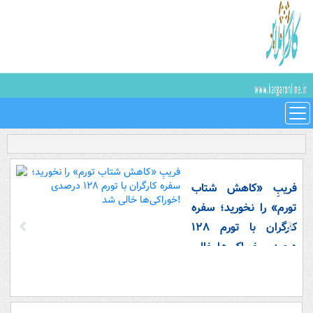
فریبِ «کاهش شتاب
تورم» را نخورید؛ سفره
کارگران با تورم ۱۲۸
درصدی خوراکی‌ها خالی
شد!