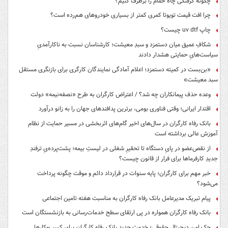
چگونه گرفتگی چاه حمام را برطرف کنیم؟
چرا افت قیمت تویوتا کمری کمتر از بسیاری خودروهای هم‌رده است؟
چاپ uv dtf چیست؟
شکافِ عمیق میان دستمزد و سبدِ معیشت؛ کارشناسان نسبت به ناکارآمدیِ
سیاست‌هایِ حمایتی هشدار دادند
«بن‌بست در کمیته دستمزد؛ اعلام آمادگی نمایندگان کارگری برای بازنگری مستقل
سبد معیشت»
وعده حذف پیمانکاران چه شد؟ / اعتراض کارگران به طرح «نصفه‌نیمه» دولت
اقتدار ایرانی؛ وقتی فناوری بومی، برترین پدافندهای جهان را به زانو درآورد
بانک رفاه کارگران در سال‌های اخیر گام‌های اثربخشی در مسیر حمایت از نظام
آموزش عالی برداشته است
از نقص‌عضو در پایِ دستگاه تا تحقیرِ شغلی در لیستِ بیمه؛ پشت‌پرده‌یِ ترفندِ
جدیدِ کارفرماها برای فرار از قانون چیست؟
خبر مهم برای کارگران؛ پایه سنوات در قرارداد دائم و موقت چگونه پرداخت
می‌شود؟
پیام تبریک مدیرعامل بانک رفاه کارگران به مناسبت هفته تامین اجتماعی
بانک رفاه کارگران همواره در پی ارتقای سطح خدمات‌رسانی به بازنشستگان است
چک امن دیجیتال حقوقی؛ خدمت جدید بانک رفاه کارگران برای کسب‌وکارها