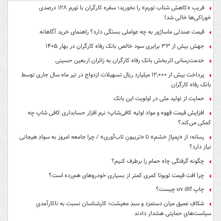
فریبِ «کاهش شتاب تورم» را نخورید؛ سفره کارگران با تورم ۱۲۸ درصدی
خوراکی‌ها خالی شد!
قیمت صندلی ماساژور به چه عواملی بستگی دارد؟ راهنمای خرید آگاهانه
جهش بیش از ۳۳ برابری سود خالص بانک رفاه کارگران در بهار ۱۴۰۵
خدمت‌رسانی اثربخش بانک رفاه کارگران به زائران اربعین حسینی
پرداخت بیش از ۱۲,۰۰۰ میلیارد ریال تسهیلات ازدواج در تیر ماه سال جاری توسط
بانک رفاه کارگران
حمایت از تولید ملی در اولویت این بانک
افزایش قیمت قهوه و مواد اولیه کافی‌شاپ؛ نرم افزار حسابداری کافی شاپ چه
کمکی می‌کند؟
رسانه؛ از «پمپاژِ خشم» تا «تریبونِ تاب‌آوری» / چرا جامعه امروز به سوادِ هیجانی
نیاز دارد؟
چگونه گرفتگی چاه حمام را برطرف کنیم؟
چرا افت قیمت تویوتا کمری کمتر از بسیاری خودروهای هم‌رده است؟
چاپ uv dtf چیست؟
شکافِ عمیق میان دستمزد و سبدِ معیشت؛ کارشناسان نسبت به ناکارآمدیِ
سیاست‌هایِ حمایتی هشدار دادند