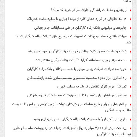
بدانند
رایج‌ترین تخلفات رانندگی اطراف مراکز خرید کدام‌اند؟
۱۰ تله حقوقی در قراردادهای کار؛ از بیمه اجباری تا سفیدامضاء خطرناک
جایزه‌های میلیونی بانک رفاه کارگران در طی مسابقات جام جهانی
مهلت افتتاح حساب و پرداخت تسهیلات در طرح افق ۲ بانک رفاه کارگران تمدید
شد
ثبت درخواست صدور کارت رفاهی در بانک رفاه کارگران غیرحضوری شد
نسخه مبتنی بر وب سامانه "فرارفاه" بانک رفاه کارگران منتشر شد
خرید محصولات شرکت بهمن موتور با حساب وکالتی بانک رفاه کارگران
راه اندازی ابزار نحوه محاسبه مستمری متناسب‌سازی شده بازنشستگان
تمیزک: اعزام کارگر نظافتی کاربلد به سراسر تهران
مجلس زیر فشار برای تعیین تکلیف سرنوشت صدها هزار نیروی شرکتی
چالش‌های اجرایی طرح ساماندهی کارکنان دولت؛ از بروکراسی مجلس تا مقاومت
مافیای واسطه‌گری
طرح ملی "کارافن" با حمایت بانک رفاه کارگران به بهره‌برداری رسید
پرداخت بیش از ۷,۰۰۰ میلیارد ریال تسهیلات ازدواج در اردیبهشت ماه سال جاری
توسط بانک رفاه کارگران