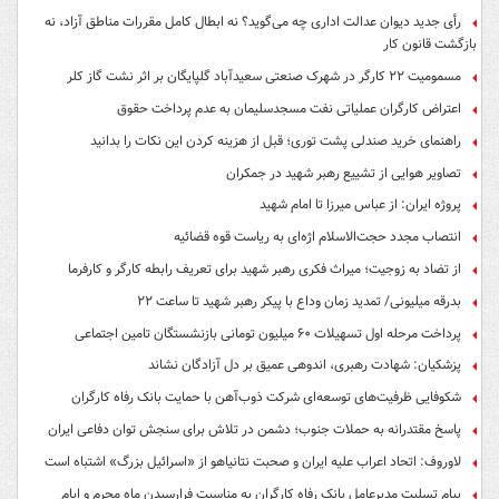
رأی جدید دیوان عدالت اداری چه می‌گوید؟ نه ابطال کامل مقررات مناطق آزاد، نه
بازگشت قانون کار
مسمومیت ۲۲ کارگر در شهرک صنعتی سعیدآباد گلپایگان بر اثر نشت گاز کلر
اعتراض کارگران عملیاتی نفت مسجدسلیمان به عدم پرداخت حقوق
راهنمای خرید صندلی پشت توری؛ قبل از هزینه کردن این نکات را بدانید
تصاویر هوایی از تشییع رهبر شهید در جمکران
پروژه ایران: از عباس میرزا تا امام شهید
انتصاب مجدد حجت‌الاسلام اژه‌ای به ریاست قوه‌ قضائیه
از تضاد به زوجیت؛ میراث فکری رهبر شهید برای تعریف رابطه کارگر و کارفرما
بدرقه میلیونی/ تمدید زمان وداع با پیکر رهبر شهید تا ساعت ۲۲
پرداخت مرحله اول تسهیلات ۶۰ میلیون تومانی بازنشستگان تامین اجتماعی
پزشکیان: شهادت رهبری، اندوهی عمیق بر دل آزادگان نشاند
شکوفایی ظرفیت‌های توسعه‌ای شرکت ذوب‌آهن با حمایت‌ بانک رفاه کارگران
پاسخ مقتدرانه به حملات جنوب؛ دشمن در تلاش برای سنجش توان دفاعی ایران
لاوروف: اتحاد اعراب علیه ایران و صحبت نتانیاهو از «اسرائیل بزرگ» اشتباه است
پیام تسلیت مدیرعامل بانک رفاه کارگران به مناسبت فرارسیدن ماه محرم و ایام