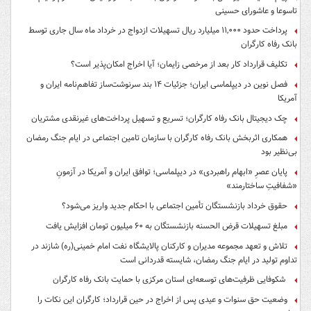
تاسوعا و عاشورای حسینی
پرداخت حدود ۱۱,۰۰۰ میلیارد ریال تسهیلات ازدواج در خرداد ماه سال جاری توسط
بانک رفاه کارگران
تکلیف قرارداد کار بعد از مرخصی زایمان؛ آیا اخراج امکان‌پذیر است؟
فصل نوین در دیپلماسی ایران؛ جزئیات ۱۴ بند سرنوشت‌ساز تفاهم‌نامه ایران و
آمریکا
چک دیجیتال بانک رفاه کارگران؛ تسریع و تسهیل پرداخت‌های غیرنقدی مشتریان
همکاری اثربخش بانک رفاه کارگران با سازمان تامین اجتماعی در ایام جنگ رمضان
بی‌نظیر بود
پایان عصرِ «ابهام راهبردی» در دیپلماسی؛ توافق ایران و آمریکا در آزمونِ
«شفافیتِ ساختارمند»
حقوق خرداد بازنشستگان تأمین اجتماعی با احکام جدید واریز می‌شود؟
مبلغ تسهیلات قرض الحسنه بازنشستگان به ۶۰ میلیون تومان افزایش یافت
تلاش و تعهد مجموعه مدیران و کارکنان پالایشگاه نفت امام خمینی(ره) شازند در
تداوم تولید در ایام جنگ رمضان، شایسته قدردانی است
شکوفایی ظرفیت‌های توسعه‌ای استان مرکزی با حمایت بانک رفاه کارگران
وضعیت حق سنوات و عیدی پس از اخراج در حین قرارداد؛ کارگران این نکات را