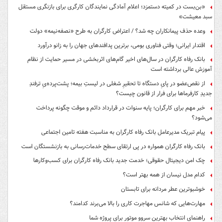
«بن‌بست در کمیته دستمزد؛ اعلام آمادگی نمایندگان کارگری برای بازنگری مستقل
سبد معیشت»
وعده حذف پیمانکاران چه شد؟ / اعتراض کارگران به طرح «نصفه‌نیمه» دولت
اقتدار ایرانی؛ وقتی فناوری بومی، برترین پدافندهای جهان را به زانو درآورد
بانک رفاه کارگران در سال‌های اخیر گام‌های اثربخشی در مسیر حمایت از نظام
آموزش عالی برداشته است
از نقص‌عضو در پایِ دستگاه تا تحقیرِ شغلی در لیستِ بیمه؛ پشت‌پرده‌یِ ترفندِ
جدیدِ کارفرماها برای فرار از قانون چیست؟
خبر مهم برای کارگران؛ پایه سنوات در قرارداد دائم و موقت چگونه پرداخت
می‌شود؟
پیام تبریک مدیرعامل بانک رفاه کارگران به مناسبت هفته تامین اجتماعی
بانک رفاه کارگران همواره در پی ارتقای سطح خدمات‌رسانی به بازنشستگان است
چک امن دیجیتال حقوقی؛ خدمت جدید بانک رفاه کارگران برای کسب‌وکارها
کدام مدل نیسان از همه بهتر است؟
خوشبوترین عطر مردانه برای تابستان
مهارت‌هایی که شانس مهاجرت کاری را بالا می‌برند کدامند؟
راهنمای انتخاب بهترین سروو موتور برای پروژه شما