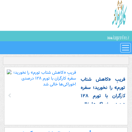
فریبِ «کاهش شتاب
تورم» را نخورید؛ سفره
کارگران با تورم ۱۲۸
درصدی خوراکی‌ها خالی
شد!