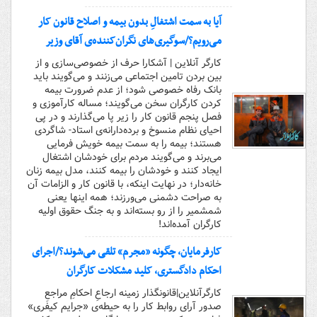
آیا به سمت اشتغالِ بدون بیمه و اصلاح قانون کار
می‌رویم؟/سوگیری‌های نگران‌کننده‌ی آقای وزیر
کارگر آنلاین | آشکارا حرف از خصوصی‌سازی و از
بین بردن تامین اجتماعی می‌زنند و می‌گویند باید
بانک رفاه خصوصی شود؛ از عدم ضرورت بیمه
کردن کارگران سخن می‌گویند؛ مساله کارآموزی و
فصل پنجم قانون کار را زیر پا می‌گذارند و در پی
احیای نظام منسوخ و برده‌دارانه‌ی استاد- شاگردی
هستند؛ بیمه را به سمت بیمه خویش فرمایی
می‌برند و می‌گویند مردم برای خودشان اشتغال
ایجاد کنند و خودشان را بیمه کنند، مدل بیمه زنان
خانه‌دار؛ در نهایت اینکه، با قانون کار و الزامات آن
به صراحت دشمنی می‌ورزند؛ همه اینها یعنی
شمشمیر را از رو بسته‌اند و به جنگ حقوق اولیه
کارگران آمده‌اند!
کارفرمایان، چگونه «مجرم» تلقی می‌شوند؟/اجرای
احکام دادگستری، کلید مشکلات کارگران
کارگرآنلاین|قانونگذار زمینه ارجاعِ احکامِ مراجعِ
صدور آرای روابط کار را به حیطه‌ی «جرایم کیفری»